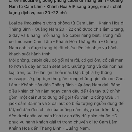
c. Xe limousine giường phòng cabin đi Thăng Bình - Quảng
Nam từ Cam Lâm - Khánh Hòa VIP sang trọng, êm ái, chất
lượng dịch vụ cao 20 -22 chỗ
Loại xe limousine giường phòng từ Cam Lâm - Khánh Hòa đi
Thăng Bình - Quảng Nam 20 - 22 chỗ được chia làm 2 tầng,
2 dãy và 6 hàng, mỗi hàng là 2 cabin riêng biệt. Trong mỗi
xe limousine Cam Lâm - Khánh Hòa Thăng Bình - Quảng
Nam cabin được trang bị rất nhiều tiện ích phục vụ hành
khách suốt hành trình.
Mỗi phòng, cabin đều có gối nằm rời, có gối ôm, có cái mền
to hơn và dây an toàn seat belt. Giường rộng và dài hơn hai
loại trên, có thể lăn lộn thoải mái. Đặc biệt là hệ thống
massage sẽ giúp bạn thư giãn trong những giờ nằm xe Cam
Lâm - Khánh Hòa đến Thăng Bình - Quảng Nam dài. Bảng
điều khiển chính nằm ngay cạnh đầu để tiện tay tuỳ chỉnh
gồm: một cái nút to đùng để gọi tiếp viên, 2 cổng USB , 1
jack cắm 3.5mm và 3 cái nút có biểu tượng nguồn dùng để
tắt/mở dàn đèn chính của buồng nằm chạy dọc trên đầu,
đèn dưới chân và màn hình tv có đầy đủ phim chuẩn HD
phục vụ hành khách giải trí trong chuyến đi từ Cam Lâm -
Khánh Hòa đến Thăng Bình - Quảng Nam.