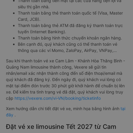
Thanh toán bằng tiền mặt tại các cửa hàng tiện lợi và
siêu thị gần nhà.
Thanh toán bằng thẻ thanh toán quốc tế (Visa, Master
Card, JCB).
Thanh toán bằng thẻ ATM đã đăng ký thanh toán trực
tuyến (Internet Banking).
Thanh toán bằng hình thức chuyển khoản ngân hàng.
Bên cạnh đó, quý khách cũng có thể thanh toán vé
thông qua các ví Momo, ZaloPay, AirPay, VNPay,…
Sau khi thanh toán vé xe Cam Lâm - Khánh Hòa Thăng Bình -
Quảng Nam limousine thành công, Vexere sẽ gửi tin
nhắn/email xác nhận thành công đến số điện thoại/email mà
quý khách đã đăng ký. Đến ngày đi, quý khách vui lòng có
mặt tại điểm đón trước 30 phút giờ khởi hành để chuẩn bị lên
xe. Để kiểm tra tình trạng vé đã đặt, quý khách vui lòng truy
cập
https://vexere.com/vi-VN/booking/ticketinfo
Xem hướng dẫn chi tiết đặt vé xe, minh họa bằng hình ảnh
tại
đây
.
Đặt vé xe limousine Tết 2027 từ Cam