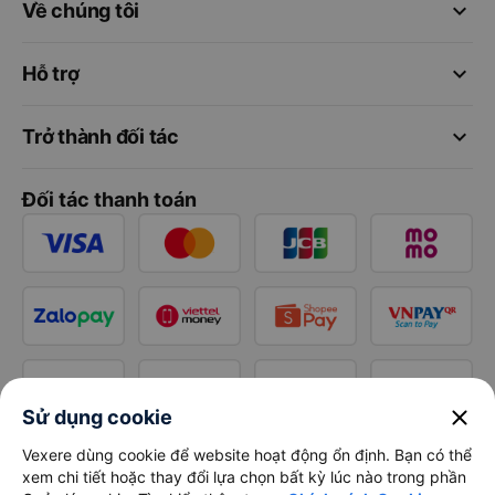
keyboard_arrow_down
Về chúng tôi
keyboard_arrow_down
Hỗ trợ
keyboard_arrow_down
Trở thành đối tác
Đối tác thanh toán
close
Sử dụng cookie
Vexere dùng cookie để website hoạt động ổn định. Bạn có thể
xem chi tiết hoặc thay đổi lựa chọn bất kỳ lúc nào trong phần