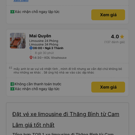
please display the Wi-Fi password clearly inside the cabin for convenience. I
Xem thêm
would definitely ride with them again! -------------- ​ Xe chất lượng tốt và
tài xế lái xe rất an toàn. Để dịch vụ hoàn hảo hơn, tôi góp ý nhà xe nên có
quy định rõ ràng về việc giữ im lặng (tắt âm thanh điện thoại) vào ban đêm
Xác nhận chỗ ngay lập tức
Xem giá
để tránh làm phiền hành khách khác ngủ. Ngoài ra, nhà xe nên dán sẵn mật
khẩu Wi-Fi trong xe để hành khách dễ dàng sử dụng. Tôi vẫn sẽ tiếp tục ủng
hộ nhà xe trong tương lai!
Mai Quyên
4.0
Limousine 24 Phòng
(137 đánh giá)
Limousine 34 Phòng
06:00 • Ngã 3 Thành
8 giờ 30 phút
14:30 • KDL Vinahouse
mấy anh lơ xe vui vẻ nhiệt tình , mình đi trễ nhưng xe vẫn đợi chứ không bỏ
như những xe khác . Sẽ ủng hộ nhà xe vào các dịp khác
Không cần thanh toán trước
Xem giá
Xác nhận chỗ ngay lập tức
Đặt vé xe limousine đi Thăng Bình từ Cam
Lâm giá tốt nhất
Tổng hợp TOP 1 xe limousine đi Thăng Bình từ Cam