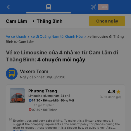
arrow_back
Tải app Vexere ngay!
Tải app Vexere
-30k
Mở app
Mở app
Nhận ưu đãi thành viên độc
-30k/ghế khi đặt vé máy bay qua
quyền
app
Cam Lâm
Thăng Bình
Chọn ngày
Vé xe khách
xe đi Quảng Nam từ Khánh Hòa
xe limousine đi Thăng
Bình từ Cam Lâm
Vé xe Limousine của 4 nhà xe từ Cam Lâm đi
Thăng Bình
: 4 chuyến mỗi ngày
Vexere Team
Ngày cập nhật: 09/08/2026
Phương Trang
4.8
Limousine giường nằm 34 chỗ
(4011 đánh giá)
14:30 • Bến xe Miền Đông Mới
17 giờ 20 phút
07:50 • Núi Thành
Excellent bus and very safe driving. To make this a 5-star experience, I
suggest the company implements a "no sound" policy for phones during the
night to respect those sleeping. It is a sleeper bus, so quiet is key! Also,