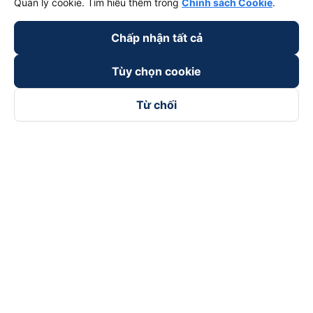
Quản lý cookie. Tìm hiểu thêm trong
Chính sách Cookie
.
Chấp nhận tất cả
Tùy chọn cookie
Từ chối
Theo dõi chúng tôi trên
Facebook
Tiktok
Youtube
Công ty TNHH Thương Mại Dịch Vụ Vexere
Địa chỉ đăng ký kinh doanh: 8C Chữ Đồng Tử, Phường Tân
Sơn Nhất, TP. Hồ Chí Minh, Việt Nam
Địa chỉ
:
Lầu 2, toà nhà H3 Circo Hoàng Diệu, 384 Hoàng Diệu,
Phường Khánh Hội, TP Hồ Chí Minh, Việt Nam
Tầng 3, toà nhà 101 Láng Hạ, 101 Láng Hạ, Phường Láng, TP.
Hà Nội, Việt Nam
Giấy chứng nhận ĐKKD số 0315133726 do Sở KH và ĐT TP.