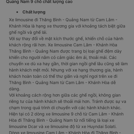
Quảng Nam 9 chỗ chất lượng cao
Chất lượng
Xe limousine đi Thăng Bình - Quảng Nam từ Cam Lâm -
Khánh Hòa là hạng xe thương gia với khoảng tách biệt giữa
ghế ngồi và ghế lái.
Với sự thay đổi về mặt kích thước ghế, khiến chỗ của hành
khách rộng rãi hơn. Xe limousine Cam Lâm - Khánh Hòa
Thăng Bình - Quảng Nam được trang bị loại ghế đệm dày
khiến cho người nằm có cảm giác êm ái, thoải mái. Các
chuyến xe dù xa hay gần, thời gian ngồi ghế lâu cũng sẽ làm
hành khách mệt mỏi. Nhưng với xe hạng thương gia, hành
khách hoàn toàn có thể thư giãn và nghỉ ngơi trên xe đi
Thăng Bình - Quảng Nam từ Cam Lâm - Khánh Hòa dễ
dàng.
Với khoảng cách rộng hơn giữa các ghế ngồi, không gian
riêng tư của hành khách sẽ thoải mái hơn. Tránh được sự va
chạm trong quá trình di chuyển với các hành khách khác.
Hiện tại có 2 dòng xe limousine 9 chỗ từ Cam Lâm - Khánh
Hòa đi Thăng Bình - Quảng Nam từ nổi tiếng là loại xe
limousine Dcar và xe limousine độ từ xe Huyndai Solati.
Dòng xe limousine Cam Lâm - Khánh Hòa đi Thăng Bình -