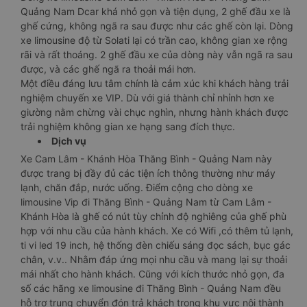
Quảng Nam Dcar khá nhỏ gọn và tiện dụng, 2 ghế đầu xe là
ghế cứng, không ngã ra sau được như các ghế còn lại. Dòng
xe limousine độ từ Solati lại có trần cao, không gian xe rộng
rãi và rất thoáng. 2 ghế đầu xe của dòng này vẫn ngã ra sau
được, và các ghế ngã ra thoải mái hơn.
Một điều đáng lưu tâm chính là cảm xúc khi khách hàng trải
nghiệm chuyến xe VIP. Dù với giá thành chỉ nhỉnh hơn xe
giường nằm chừng vài chục nghìn, nhưng hành khách được
trải nghiệm không gian xe hạng sang đích thực.
Dịch vụ
Xe Cam Lâm - Khánh Hòa Thăng Bình - Quảng Nam này
được trang bị đầy đủ các tiện ích thông thường như máy
lạnh, chăn đắp, nước uống. Điểm cộng cho dòng xe
limousine Vip đi Thăng Bình - Quảng Nam từ Cam Lâm -
Khánh Hòa là ghế có nút tùy chỉnh độ nghiêng của ghế phù
hợp với nhu cầu của hành khách. Xe có Wifi ,có thêm tủ lạnh,
ti vi led 19 inch, hệ thống đèn chiếu sáng đọc sách, bục gác
chân, v.v.. Nhằm đáp ứng mọi nhu cầu và mang lại sự thoải
mái nhất cho hành khách. Cũng với kích thước nhỏ gọn, đa
số các hãng xe limousine đi Thăng Bình - Quảng Nam đều
hỗ trợ trung chuyển đón trả khách trong khu vực nội thành