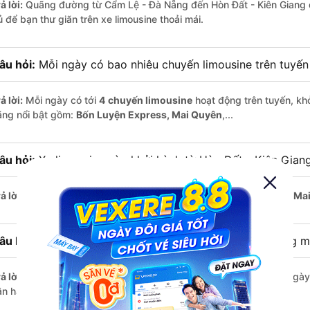
ả lời:
Quãng đường từ Cẩm Lệ - Đà Nẵng đến Hòn Đất - Kiên Giang 
ủ để bạn thư giãn trên xe limousine thoải mái.
âu hỏi:
Mỗi ngày có bao nhiêu chuyến limousine trên tuyế
ả lời:
Mỗi ngày có tới
4 chuyến limousine
hoạt động trên tuyến, khở
ãng nổi bật gồm:
Bốn Luyện Express, Mai Quyên
,...
âu hỏi:
Xe limousine nào khởi hành từ Hòn Đất - Kiên Gian
ả lời:
Chuyến limousine sớm nhất khởi hành lúc
2:35
, do nhà xe
Ma
âu hỏi:
Xe limousine nào khởi hành từ Cẩm Lệ - Đà Nẵng m
ả lời:
Nếu bạn muốn đi chuyến muộn, lựa chọn cuối cùng trong ngày 
ận hành.