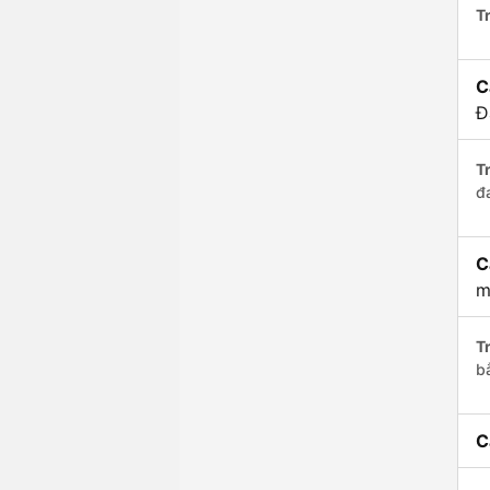
Tr
C
Đ
Tr
đ
C
m
Tr
b
C