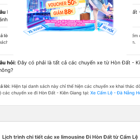
âu hỏi:
Xe limousine nào từ Cẩm Lệ - Đà Nẵng đi Hòn Đất 
ánh giá tốt nhất?
ả lời:
Trong số các hãng,
Bốn Luyện Express
nổi bật nhất với điểm
hách hàng – một con số minh chứng cho dịch vụ cao cấp và uy tín.
âu hỏi:
Đây có phải là tất cả các chuyến xe từ Hòn Đất - 
hông?
ả lời:
Hiện tại danh sách này chỉ thể hiện các chuyến xe khai thác d
ộ các chuyến xe đi Hòn Đất - Kiên Giang tại:
Xe Cẩm Lệ - Đà Nẵng Hò
Lịch trình chi tiết các xe limousine Đi Hòn Đất từ Cẩm Lệ