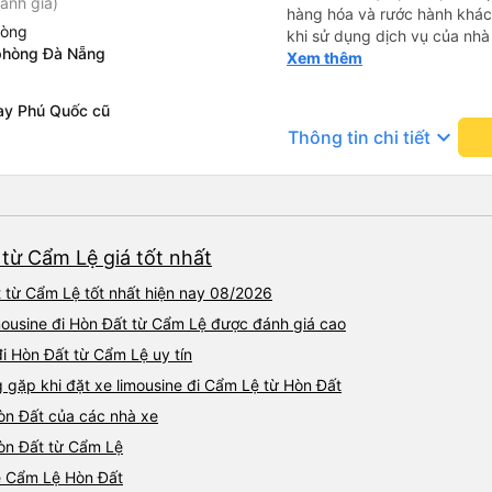
ánh giá)
hàng hóa và rước hành khách
hòng
khi sử dụng dịch vụ của nhà 
phòng Đà Nẵng
thiệu cho người thân sử dụn
Xem thêm
bay Phú Quốc cũ
keyboard_arrow_down
Thông tin chi tiết
 từ Cẩm Lệ giá tốt nhất
 từ Cẩm Lệ tốt nhất hiện nay 08/2026
imousine đi Hòn Đất từ Cẩm Lệ được đánh giá cao
đi Hòn Đất từ Cẩm Lệ uy tín
ặp khi đặt xe limousine đi Cẩm Lệ từ Hòn Đất
òn Đất của các nhà xe
Hòn Đất từ Cẩm Lệ
ne Cẩm Lệ Hòn Đất