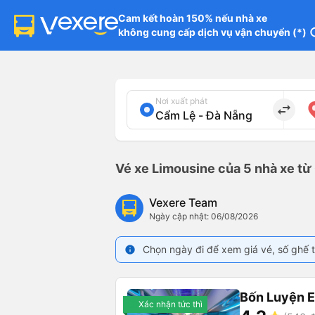
Cam kết hoàn 150% nếu nhà xe

không cung cấp dịch vụ vận chuyển (*)
in
Nơi xuất phát
import_export
Vé xe Limousine của 5 nhà xe từ
Vexere Team
Ngày cập nhật: 06/08/2026
Chọn ngày đi để xem giá vé, số ghế t
info
Bốn Luyện 
Xác nhận tức thì