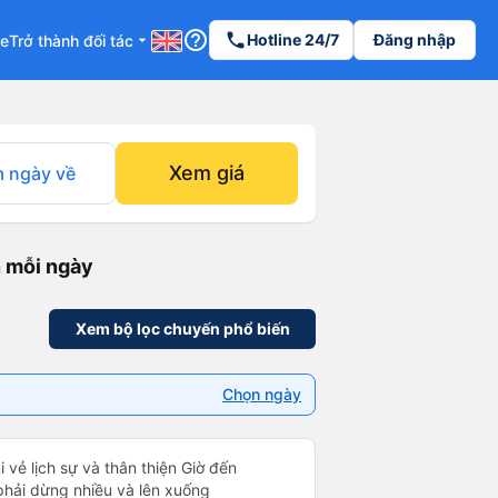
help_outline
phone
Hotline 24/7
Đăng nhập
re
Trở thành đối tác
arrow_drop_down
Xem giá
 ngày về
n mỗi ngày
Xem bộ lọc chuyến phổ biến
Chọn ngày
i vẻ lịch sự và thân thiện Giờ đến
 phải dừng nhiều và lên xuống