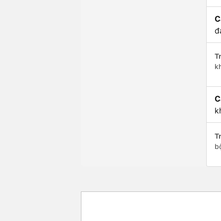
C
đ
Tr
k
C
k
Tr
b