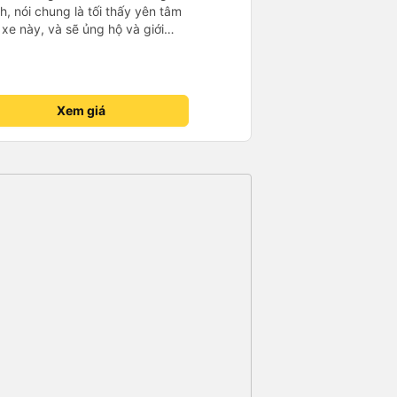
, nói chung là tối thấy yên tâm
xe này, và sẽ ủng hộ và giới
g dịch vụ của nhà xe này
Xem giá