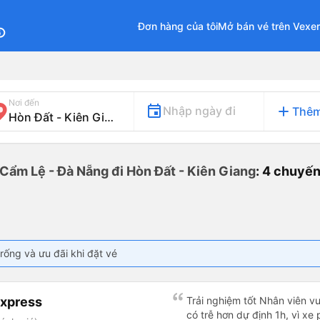
Đơn hàng của tôi
Mở bán vé trên Vexe
fo
Nơi đến
add
Nhập ngày đi
Thêm
 Cẩm Lệ - Đà Nẵng đi Hòn Đất - Kiên Giang
: 4 chuyế
rống và ưu đãi khi đặt vé
Express
Trải nghiệm tốt Nhân viên vu
có trễ hơn dự định 1h, vì xe