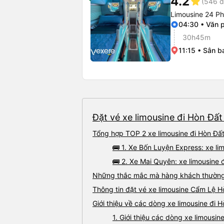
4.2
star
(546 đ
Limousine 24 P
04:30 • Văn 
30h45m
11:15 • Sân 
Đặt vé xe limousine đi Hòn Đất
Tổng hợp TOP 2 xe limousine đi Hòn Đất
🚌 1. Xe Bốn Luyện Express: xe l
🚌 2. Xe Mai Quyên: xe limousine 
Những thắc mắc mà hàng khách thường g
Thông tin đặt vé xe limousine Cẩm Lệ H
Giới thiệu về các dòng xe limousine đi 
1. Giới thiệu các dòng xe limousi