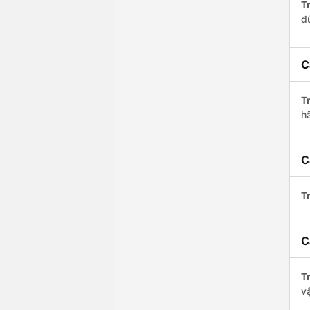
Tr
đ
C
Tr
h
C
Tr
C
Tr
v