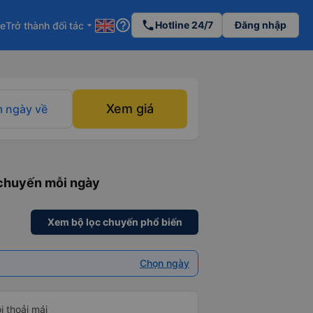
help_outline
phone
Hotline 24/7
Đăng nhập
re
Trở thành đối tác
arrow_drop_down
Xem giá
 ngày về
 chuyến mỗi ngày
Xem bộ lọc chuyến phổ biến
Chọn ngày
i thoải mái