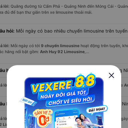
ả lời:
Quãng đường từ Cẩm Phả - Quảng Ninh đến Móng Cái - Quảng
ừa đủ để bạn thư giãn trên xe limousine thoải mái.
âu hỏi:
Mỗi ngày có bao nhiêu chuyến limousine trên tuyế
ả lời:
Mỗi ngày có tới
9 chuyến limousine
hoạt động trên tuyến, khở
ác hãng nổi bật gồm:
Anh Huy 92 Limousine
,...
âu hỏi:
Xe limousine nào khởi hành từ Móng Cái - Quảng N
ả lời:
Chuyến limousine sớm nhất khởi hành lúc
13:15
, do nhà xe
A
âu hỏi:
Xe limousine nào khởi hành từ Cẩm Phả - Quảng Ni
ả lời:
Nếu bạn muốn đi chuyến muộn, lựa chọn cuối cùng trong ngày 
2 Limousine
vận hành.