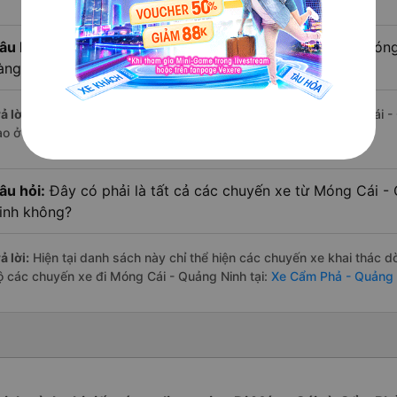
âu hỏi:
Xe limousine nào từ Cẩm Phả - Quảng Ninh đi Món
àng đánh giá tốt nhất?
ả lời:
Tạm thời chưa đủ review để đánh giá có nhà xe đi Móng Cái 
ào ở tuyến đường này có chất lượng xuất sắc.
âu hỏi:
Đây có phải là tất cả các chuyến xe từ Móng Cái -
inh không?
ả lời:
Hiện tại danh sách này chỉ thể hiện các chuyến xe khai thác d
ộ các chuyến xe đi Móng Cái - Quảng Ninh tại:
Xe Cẩm Phả - Quảng 