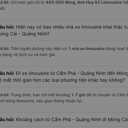
ả lời:
Với mức giá chỉ từ
495.000
đồng,
Anh Huy 92 Limousine
hiệ
hất.
âu hỏi:
Hiện nay có bao nhiêu nhà xe limousine khai thác 
óng Cái - Quảng Ninh?
ả lời:
Trên tuyến đường này hiện có
1
nhà xe
limousine
đang hoạt 
a dạng về dịch vụ và mức giá.
âu hỏi:
Đi xe limousine từ Cẩm Phả - Quảng Ninh đến Móng
ó mất thời gian hơn các loại phương tiện khác hay không?
ả lời:
Trung bình, bạn chỉ mất khoảng
1.7 giờ
để di chuyển từ Cẩm 
inh bằng limousine, nếu giao thông thuận lợi.
âu hỏi:
Khoảng cách từ Cẩm Phả - Quảng Ninh đi Móng Cái