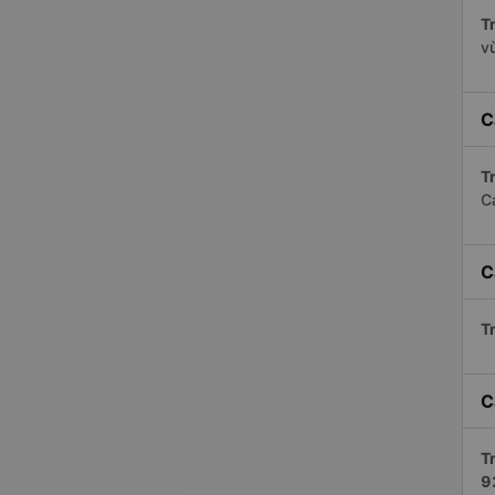
Tr
v
C
Tr
C
C
Tr
C
Tr
9