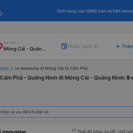
Đơn hàng của tôi
Mở bán vé trên Vexe
fo
Nơi đến
add
Nhập ngày đi
Thêm
xe limousine đi Móng Cái từ Cẩm Phả
 Ninh
 Cẩm Phả - Quảng Ninh đi Móng Cái - Quảng Ninh
: 9
rống và ưu đãi khi đặt vé
 Limousine
Thái độ phục vụ tốt, chỗ ngồ