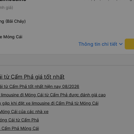
nh giá)
ng (Bãi Cháy)
xe Móng Cái
keyboard_arrow_down
Thông tin chi tiết
i từ Cẩm Phả giá tốt nhất
ái từ Cẩm Phả tốt nhất hiện nay 08/2026
e limousine đi Móng Cái từ Cẩm Phả được đánh giá cao
gặp khi đặt xe limousine đi Cẩm Phả từ Móng Cái
 Móng Cái của các nhà xe
 Móng Cái từ Cẩm Phả
ine Cẩm Phả Móng Cái