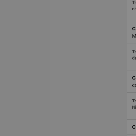
Tr
n
C
M
Tr
đ
C
c
Tr
N
C