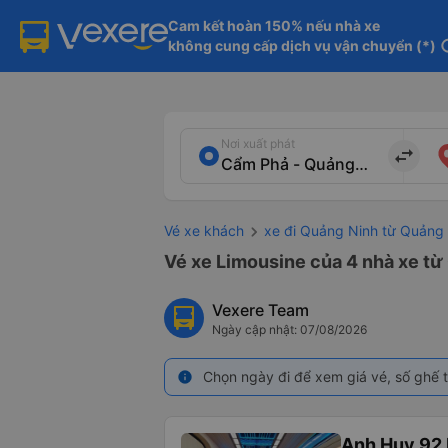
Cam kết hoàn 150% nếu nhà xe

không cung cấp dịch vụ vận chuyển (*)
in
Nơi xuất phát
import_export
Vé xe khách
xe đi Quảng Ninh từ Quảng
Vé xe Limousine của 4 nhà xe từ
Vexere Team
Ngày cập nhật: 07/08/2026
Chọn ngày đi để xem giá vé, số ghế t
info
Anh Huy 92