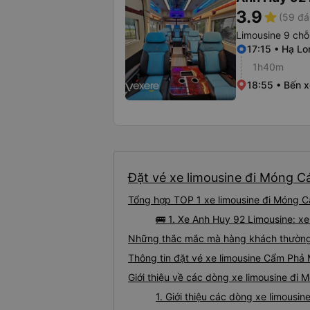
3.9
star
(59 đá
Limousine 9 chỗ
17:15 • Hạ Lo
1h40m
18:55 • Bến 
Đặt vé xe limousine đi Móng Cá
Tổng hợp TOP 1 xe limousine đi Móng C
🚌 1. Xe Anh Huy 92 Limousine: x
Những thắc mắc mà hàng khách thường 
Thông tin đặt vé xe limousine Cẩm Phả
Giới thiệu về các dòng xe limousine đi
1. Giới thiệu các dòng xe limous