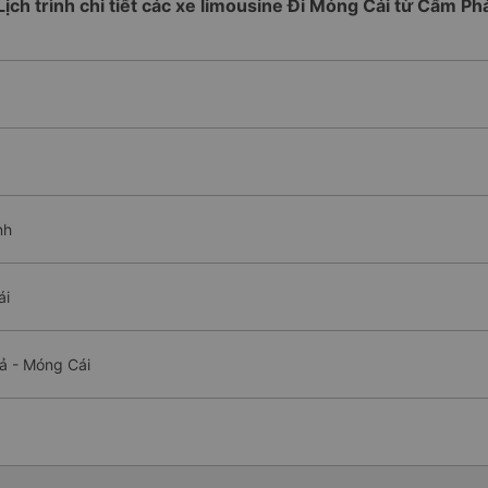
Lịch trình chi tiết các xe limousine Đi Móng Cái từ Cẩm Ph
nh
ái
ả - Móng Cái