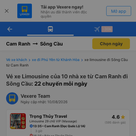
Tải app Vexere ngay!
Mở app
Nhận ưu đãi thành viên độc
quyền
arrow_back
Tải app Vexere
-30k
Mở app
-30k/ghế khi đặt vé máy bay qua
app
Cam Ranh
Sông Cầu
Chọn ngày
Vé xe khách
xe đi Phú Yên từ Khánh Hòa
xe limousine đi Sông Cầu
từ Cam Ranh
Vé xe Limousine của 10 nhà xe từ Cam Ranh đi
Sông Cầu
: 22 chuyến mỗi ngày
Vexere Team
Ngày cập nhật: 10/08/2026
Trọng Thủy Travel
4.6
Limousine 29 chỗ VIP (Massage)
(595 đánh giá)
13:35 • Cam Ranh (Dọc Quốc Lộ 1A)
3 giờ
16:35 • Bến xe Thuận Thảo