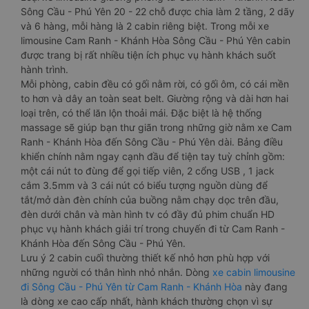
Sông Cầu - Phú Yên 20 - 22 chỗ được chia làm 2 tầng, 2 dãy
và 6 hàng, mỗi hàng là 2 cabin riêng biệt. Trong mỗi xe
limousine Cam Ranh - Khánh Hòa Sông Cầu - Phú Yên cabin
được trang bị rất nhiều tiện ích phục vụ hành khách suốt
hành trình.
Mỗi phòng, cabin đều có gối nằm rời, có gối ôm, có cái mền
to hơn và dây an toàn seat belt. Giường rộng và dài hơn hai
loại trên, có thể lăn lộn thoải mái. Đặc biệt là hệ thống
massage sẽ giúp bạn thư giãn trong những giờ nằm xe Cam
Ranh - Khánh Hòa đến Sông Cầu - Phú Yên dài. Bảng điều
khiển chính nằm ngay cạnh đầu để tiện tay tuỳ chỉnh gồm:
một cái nút to đùng để gọi tiếp viên, 2 cổng USB , 1 jack
cắm 3.5mm và 3 cái nút có biểu tượng nguồn dùng để
tắt/mở dàn đèn chính của buồng nằm chạy dọc trên đầu,
đèn dưới chân và màn hình tv có đầy đủ phim chuẩn HD
phục vụ hành khách giải trí trong chuyến đi từ Cam Ranh -
Khánh Hòa đến Sông Cầu - Phú Yên.
Lưu ý 2 cabin cuối thường thiết kế nhỏ hơn phù hợp với
những người có thân hình nhỏ nhắn. Dòng
xe cabin limousine
đi Sông Cầu - Phú Yên từ Cam Ranh - Khánh Hòa
này đang
là dòng xe cao cấp nhất, hành khách thường chọn vì sự