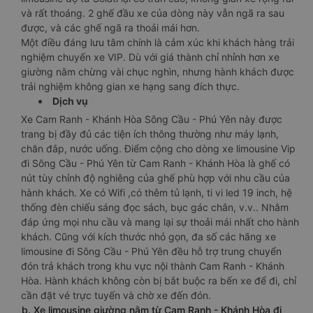
và rất thoáng. 2 ghế đầu xe của dòng này vẫn ngã ra sau
được, và các ghế ngã ra thoải mái hơn.
Một điều đáng lưu tâm chính là cảm xúc khi khách hàng trải
nghiệm chuyến xe VIP. Dù với giá thành chỉ nhỉnh hơn xe
giường nằm chừng vài chục nghìn, nhưng hành khách được
trải nghiệm không gian xe hạng sang đích thực.
Dịch vụ
Xe Cam Ranh - Khánh Hòa Sông Cầu - Phú Yên này được
trang bị đầy đủ các tiện ích thông thường như máy lạnh,
chăn đắp, nước uống. Điểm cộng cho dòng xe limousine Vip
đi Sông Cầu - Phú Yên từ Cam Ranh - Khánh Hòa là ghế có
nút tùy chỉnh độ nghiêng của ghế phù hợp với nhu cầu của
hành khách. Xe có Wifi ,có thêm tủ lạnh, ti vi led 19 inch, hệ
thống đèn chiếu sáng đọc sách, bục gác chân, v.v.. Nhằm
đáp ứng mọi nhu cầu và mang lại sự thoải mái nhất cho hành
khách. Cũng với kích thước nhỏ gọn, đa số các hãng xe
limousine đi Sông Cầu - Phú Yên đều hỗ trợ trung chuyển
đón trả khách trong khu vực nội thành Cam Ranh - Khánh
Hòa. Hành khách không còn bị bắt buộc ra bến xe để đi, chỉ
cần đặt vé trực tuyến và chờ xe đến đón.
b. Xe limousine giường nằm từ Cam Ranh - Khánh Hòa đi