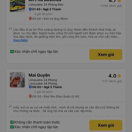
4.7
Limousine 24 Phòng Đơn
(1296 đánh giá)
01:45 • Ngã 3 Thành
3 giờ 45 phút
05:30 • Bến xe Quy Nhơn
Lần đầu đi xe An Phú chặng đường từ Quy Nhơn đến Khánh Hoà thấy xe
phục vụ chu đáo. Ngoài nước uống thì mỗi người còn được phục vụ một hộp
sữa đậu nành. Xe giường nằm êm, gối cũng êm luôn, nhà xe còn cẩn thận
treo thêm ở mỗi giường một cái giỏ nhỏ để đựng chai nước uống tránh rớt.
Xem thêm
Lái xe chạy an toàn, không phóng nhanh vượt ẩu. Dù lúc đi xe trống rất
nhiều chỗ những xe chỉ đón những khách đã đặt xe trước, không đón khách
ngoài (với số tiền bỏ ra cho tuyến đường như vậy thì thấy rất tốt)
Xác nhận chỗ ngay lập tức
Xem giá
Mai Quyên
4.0
Limousine 24 Phòng
(137 đánh giá)
Limousine 34 Phòng
06:00 • Ngã 3 Thành
2 giờ 30 phút
08:30 • Phú Yên (Dọc Quốc lộ 1A)
mấy anh lơ xe vui vẻ nhiệt tình , mình đi trễ nhưng xe vẫn đợi chứ không bỏ
như những xe khác . Sẽ ủng hộ nhà xe vào các dịp khác
Không cần thanh toán trước
Xem giá
Xác nhận chỗ ngay lập tức