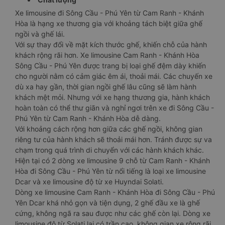
Xe limousine đi Sông Cầu - Phú Yên từ Cam Ranh - Khánh
Hòa là hạng xe thương gia với khoảng tách biệt giữa ghế
ngồi và ghế lái.
Với sự thay đổi về mặt kích thước ghế, khiến chỗ của hành
khách rộng rãi hơn. Xe limousine Cam Ranh - Khánh Hòa
Sông Cầu - Phú Yên được trang bị loại ghế đệm dày khiến
cho người nằm có cảm giác êm ái, thoải mái. Các chuyến xe
dù xa hay gần, thời gian ngồi ghế lâu cũng sẽ làm hành
khách mệt mỏi. Nhưng với xe hạng thương gia, hành khách
hoàn toàn có thể thư giãn và nghỉ ngơi trên xe đi Sông Cầu -
Phú Yên từ Cam Ranh - Khánh Hòa dễ dàng.
Với khoảng cách rộng hơn giữa các ghế ngồi, không gian
riêng tư của hành khách sẽ thoải mái hơn. Tránh được sự va
chạm trong quá trình di chuyển với các hành khách khác.
Hiện tại có 2 dòng xe limousine 9 chỗ từ Cam Ranh - Khánh
Hòa đi Sông Cầu - Phú Yên từ nổi tiếng là loại xe limousine
Dcar và xe limousine độ từ xe Huyndai Solati.
Dòng xe limousine Cam Ranh - Khánh Hòa đi Sông Cầu - Phú
Yên Dcar khá nhỏ gọn và tiện dụng, 2 ghế đầu xe là ghế
cứng, không ngã ra sau được như các ghế còn lại. Dòng xe
limousine độ từ Solati lại có trần cao, không gian xe rộng rãi