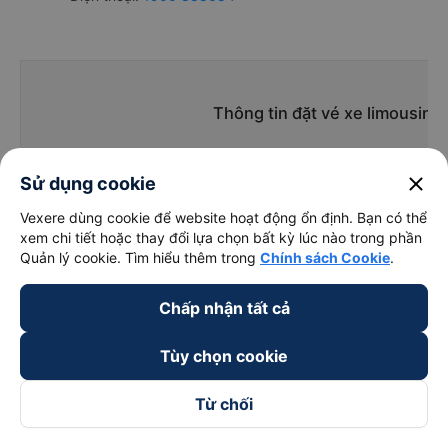
Thông tin đặt vé xe limousin
close
Sử dụng cookie
Vexere dùng cookie để website hoạt động ổn định. Bạn có thể
Giờ
xem chi tiết hoặc thay đổi lựa chọn bất kỳ lúc nào trong phần
Nhà xe
Điểm 
chạy
Quản lý cookie. Tìm hiểu thêm trong
Chính sách Cookie
.
Chấp nhận tất cả
Phương Trang
08:30 - 20:00
Tùy chọn cookie
Thanh Thuỷ -
02:00 - 23:55
Quốc Lộ 1A
Quảng Ngãi
Từ chối
An Phú Buslines
01:45 - 03:15
Đường 23/10, QL 1A,