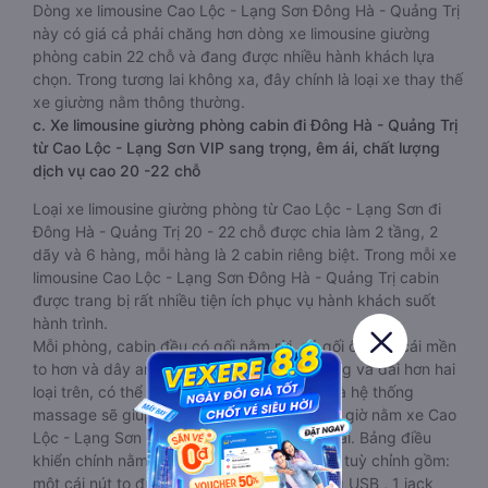
Dòng xe limousine Cao Lộc - Lạng Sơn Đông Hà - Quảng Trị
này có giá cả phải chăng hơn dòng xe limousine giường
phòng cabin 22 chỗ và đang được nhiều hành khách lựa
chọn. Trong tương lai không xa, đây chính là loại xe thay thế
xe giường nằm thông thường.
c. Xe limousine giường phòng cabin đi Đông Hà - Quảng Trị
từ Cao Lộc - Lạng Sơn VIP sang trọng, êm ái, chất lượng
dịch vụ cao 20 -22 chỗ
Loại xe limousine giường phòng từ Cao Lộc - Lạng Sơn đi
Đông Hà - Quảng Trị 20 - 22 chỗ được chia làm 2 tầng, 2
dãy và 6 hàng, mỗi hàng là 2 cabin riêng biệt. Trong mỗi xe
limousine Cao Lộc - Lạng Sơn Đông Hà - Quảng Trị cabin
được trang bị rất nhiều tiện ích phục vụ hành khách suốt
hành trình.
Mỗi phòng, cabin đều có gối nằm rời, có gối ôm, có cái mền
to hơn và dây an toàn seat belt. Giường rộng và dài hơn hai
loại trên, có thể lăn lộn thoải mái. Đặc biệt là hệ thống
massage sẽ giúp bạn thư giãn trong những giờ nằm xe Cao
Lộc - Lạng Sơn đến Đông Hà - Quảng Trị dài. Bảng điều
khiển chính nằm ngay cạnh đầu để tiện tay tuỳ chỉnh gồm:
một cái nút to đùng để gọi tiếp viên, 2 cổng USB , 1 jack