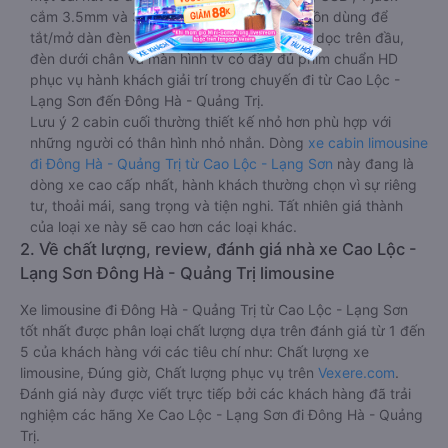
cắm 3.5mm và 3 cái nút có biểu tượng nguồn dùng để
tắt/mở dàn đèn chính của buồng nằm chạy dọc trên đầu,
đèn dưới chân và màn hình tv có đầy đủ phim chuẩn HD
phục vụ hành khách giải trí trong chuyến đi từ Cao Lộc -
Lạng Sơn đến Đông Hà - Quảng Trị.
Lưu ý 2 cabin cuối thường thiết kế nhỏ hơn phù hợp với
những người có thân hình nhỏ nhắn. Dòng
xe cabin limousine
đi Đông Hà - Quảng Trị từ Cao Lộc - Lạng Sơn
này đang là
dòng xe cao cấp nhất, hành khách thường chọn vì sự riêng
tư, thoải mái, sang trọng và tiện nghi. Tất nhiên giá thành
của loại xe này sẽ cao hơn các loại khác.
2. Về chất lượng, review, đánh giá nhà xe Cao Lộc -
Lạng Sơn Đông Hà - Quảng Trị limousine
Xe limousine đi Đông Hà - Quảng Trị từ Cao Lộc - Lạng Sơn
tốt nhất được phân loại chất lượng dựa trên đánh giá từ 1 đến
5 của khách hàng với các tiêu chí như: Chất lượng xe
limousine, Đúng giờ, Chất lượng phục vụ trên
Vexere.com
.
Đánh giá này được viết trực tiếp bởi các khách hàng đã trải
nghiệm các hãng Xe Cao Lộc - Lạng Sơn đi Đông Hà - Quảng
Trị.