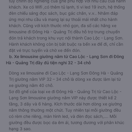
tùy chỉnh độ nghiêng của ghế phù hợp với nhu cầu của hành
khách. Xe có Wifi ,có thêm tủ lạnh, ti vi led 19 inch, hệ thống
đèn chiếu sáng đọc sách, bục gác chân, v.v.. Nhằm đáp
ứng mọi nhu cầu và mang lại sự thoải mái nhất cho hành
khách. Cũng với kích thước nhỏ gọn, đa số các hãng xe
limousine đi Đông Hà - Quảng Trị đều hỗ trợ trung chuyển
đón trả khách trong khu vực nội thành Cao Lộc - Lạng Sơn.
Hành khách không còn bị bắt buộc ra bến xe để đi, chỉ cần
đặt vé trực tuyến và chờ xe đến đón.
b. Xe limousine giường nằm từ Cao Lộc - Lạng Sơn đi Đông
Hà - Quảng Trị đầy đủ tiện nghi 32 - 34 chỗ
Dòng xe limousine đi Cao Lộc - Lạng Sơn Đông Hà - Quảng
Trị giường nằm VIP 32 – 34 chỗ là dòng xe được làm lại từ
xe giường nằm 40 chỗ.
Sơ đồ ghế của loại xe đi Đông Hà - Quảng Trị từ Cao Lộc -
Lạng Sơn limousine giường nằm VIP này được thiết kế 2
tầng, 3 dãy và 6 hàng. Kích thước dài hơn dòng xe giường
nằm thông thường một chút. Tuy nhiên tại mỗi giường đều
có rèm che riêng, màn hình led, và đèn đọc sách,…. Mỗi
giường đều được bọc da êm ái, tương đương với phân khúc
hạng 3 sao.