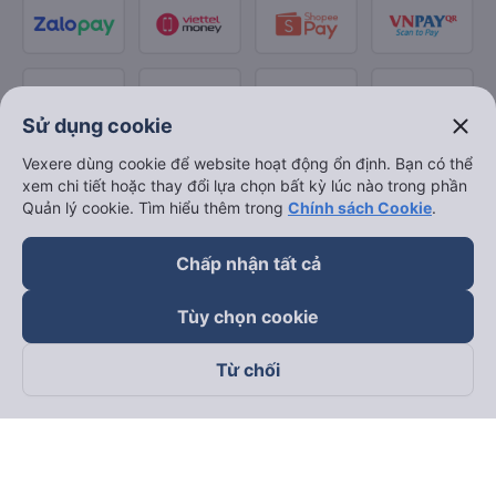
close
Sử dụng cookie
Vexere dùng cookie để website hoạt động ổn định. Bạn có thể
xem chi tiết hoặc thay đổi lựa chọn bất kỳ lúc nào trong phần
Quản lý cookie. Tìm hiểu thêm trong
Chính sách Cookie
.
Chấp nhận tất cả
Tùy chọn cookie
Từ chối
Theo dõi chúng tôi trên
Facebook
Tiktok
Youtube