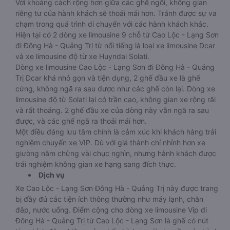
Với khoảng cách rộng hơn giữa các ghế ngồi, không gian
riêng tư của hành khách sẽ thoải mái hơn. Tránh được sự va
chạm trong quá trình di chuyển với các hành khách khác.
Hiện tại có 2 dòng xe limousine 9 chỗ từ Cao Lộc - Lạng Sơn
đi Đông Hà - Quảng Trị từ nổi tiếng là loại xe limousine Dcar
và xe limousine độ từ xe Huyndai Solati.
Dòng xe limousine Cao Lộc - Lạng Sơn đi Đông Hà - Quảng
Trị Dcar khá nhỏ gọn và tiện dụng, 2 ghế đầu xe là ghế
cứng, không ngã ra sau được như các ghế còn lại. Dòng xe
limousine độ từ Solati lại có trần cao, không gian xe rộng rãi
và rất thoáng. 2 ghế đầu xe của dòng này vẫn ngã ra sau
được, và các ghế ngã ra thoải mái hơn.
Một điều đáng lưu tâm chính là cảm xúc khi khách hàng trải
nghiệm chuyến xe VIP. Dù với giá thành chỉ nhỉnh hơn xe
giường nằm chừng vài chục nghìn, nhưng hành khách được
trải nghiệm không gian xe hạng sang đích thực.
Dịch vụ
Xe Cao Lộc - Lạng Sơn Đông Hà - Quảng Trị này được trang
bị đầy đủ các tiện ích thông thường như máy lạnh, chăn
đắp, nước uống. Điểm cộng cho dòng xe limousine Vip đi
Đông Hà - Quảng Trị từ Cao Lộc - Lạng Sơn là ghế có nút