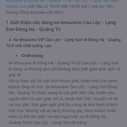
limousine đi Đông Hà - Quảng Trị từ Cao Lộc - Lạng Sơn
trên
Vexere.com
bắt đầu từ 14:00 đến 14:00 bởi 1 nhà xe: Tân
Quang Dũng Express vận hành.
1. Giới thiệu các dòng xe limousine Cao Lộc - Lạng
Sơn Đông Hà - Quảng Trị
a. Xe limousine VIP Cao Lộc - Lạng Sơn đi Đông Hà - Quảng
Trị 9 chỗ chất lượng cao
Chất lượng
Xe limousine đi Đông Hà - Quảng Trị từ Cao Lộc - Lạng Sơn
là hạng xe thương gia với khoảng tách biệt giữa ghế ngồi và
ghế lái.
Với sự thay đổi về mặt kích thước ghế, khiến chỗ của hành
khách rộng rãi hơn. Xe limousine Cao Lộc - Lạng Sơn Đông
Hà - Quảng Trị được trang bị loại ghế đệm dày khiến cho
người nằm có cảm giác êm ái, thoải mái. Các chuyến xe dù
xa hay gần, thời gian ngồi ghế lâu cũng sẽ làm hành khách
mệt mỏi. Nhưng với xe hạng thương gia, hành khách hoàn
toàn có thể thư giãn và nghỉ ngơi trên xe đi Đông Hà -
Quảng Trị từ Cao Lộc - Lạng Sơn dễ dàng.