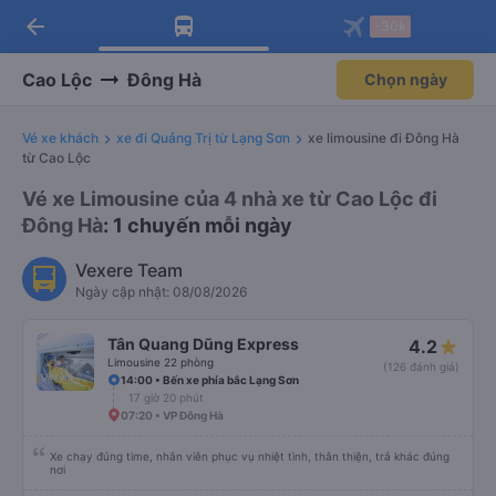
arrow_back
Tải app Vexere ngay!
Tải app Vexere
-30k
Mở app
Mở app
Nhận ưu đãi thành viên độc
-30k/ghế khi đặt vé máy bay qua
quyền
app
Cao Lộc
Đông Hà
Chọn ngày
Vé xe khách
xe đi Quảng Trị từ Lạng Sơn
xe limousine đi Đông Hà
từ Cao Lộc
Vé xe Limousine của 4 nhà xe từ Cao Lộc đi
Đông Hà
: 1 chuyến mỗi ngày
Vexere Team
Ngày cập nhật: 08/08/2026
Tân Quang Dũng Express
4.2
Limousine 22 phòng
(126 đánh giá)
14:00 • Bến xe phía bắc Lạng Sơn
17 giờ 20 phút
07:20 • VP Đông Hà
Xe chạy đúng time, nhân viên phục vụ nhiệt tình, thân thiện, trả khác đúng
nơi