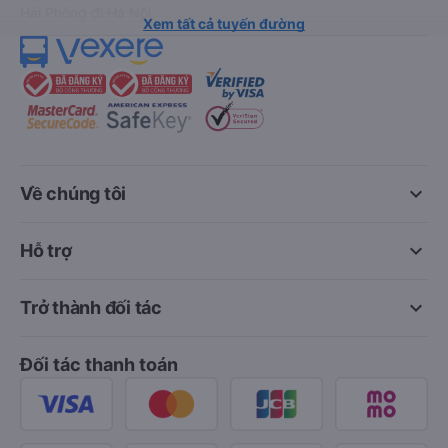
Hải Phòng đi Hà Nội
Xem tất cả tuyến đường
keyboard_arrow_down
Về chúng tôi
keyboard_arrow_down
Hỗ trợ
keyboard_arrow_down
Trở thành đối tác
Đối tác thanh toán