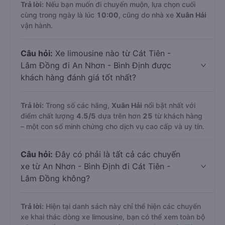
Trả lời:
Nếu bạn muốn đi chuyến muộn, lựa chọn cuối
cùng trong ngày là lúc
10:00
, cũng do nhà xe
Xuân Hải
vận hành.
Câu hỏi:
Xe limousine nào từ Cát Tiên -
Lâm Đồng đi An Nhơn - Bình Định được
khách hàng đánh giá tốt nhất?
Trả lời:
Trong số các hãng,
Xuân Hải
nổi bật nhất với
điểm chất lượng
4.5
/5
dựa trên hơn
25
từ khách hàng
– một con số minh chứng cho dịch vụ cao cấp và uy tín.
Câu hỏi:
Đây có phải là tất cả các chuyến
xe từ An Nhơn - Bình Định đi Cát Tiên -
Lâm Đồng không?
Trả lời:
Hiện tại danh sách này chỉ thể hiện các chuyến
xe khai thác dòng xe limousine, bạn có thể xem toàn bộ