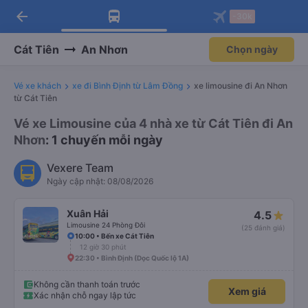
arrow_back
Tải app Vexere ngay!
Tải app Vexere
-30k
Mở app
Mở app
Nhận ưu đãi thành viên độc
-30k/ghế khi đặt vé máy bay qua
quyền
app
Cát Tiên
An Nhơn
Chọn ngày
Vé xe khách
xe đi Bình Định từ Lâm Đồng
xe limousine đi An Nhơn
từ Cát Tiên
Vé xe Limousine của 4 nhà xe từ Cát Tiên đi An
Nhơn
: 1 chuyến mỗi ngày
Vexere Team
Ngày cập nhật: 08/08/2026
Xuân Hải
4.5
Limousine 24 Phòng Đôi
(25 đánh giá)
10:00 • Bến xe Cát Tiên
12 giờ 30 phút
22:30 • Bình Định (Dọc Quốc lộ 1A)
Không cần thanh toán trước
Xem giá
Xác nhận chỗ ngay lập tức