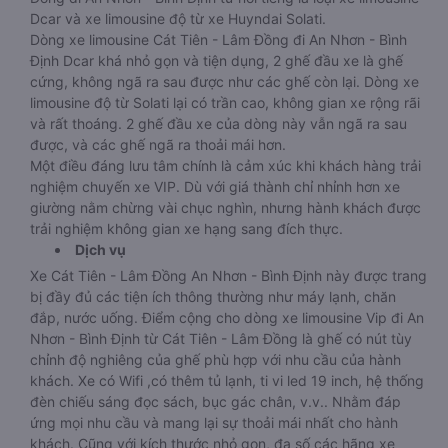
Dcar và xe limousine độ từ xe Huyndai Solati.
Dòng xe limousine Cát Tiên - Lâm Đồng đi An Nhơn - Bình
Định Dcar khá nhỏ gọn và tiện dụng, 2 ghế đầu xe là ghế
cứng, không ngã ra sau được như các ghế còn lại. Dòng xe
limousine độ từ Solati lại có trần cao, không gian xe rộng rãi
và rất thoáng. 2 ghế đầu xe của dòng này vẫn ngã ra sau
được, và các ghế ngã ra thoải mái hơn.
Một điều đáng lưu tâm chính là cảm xúc khi khách hàng trải
nghiệm chuyến xe VIP. Dù với giá thành chỉ nhỉnh hơn xe
giường nằm chừng vài chục nghìn, nhưng hành khách được
trải nghiệm không gian xe hạng sang đích thực.
Dịch vụ
Xe Cát Tiên - Lâm Đồng An Nhơn - Bình Định này được trang
bị đầy đủ các tiện ích thông thường như máy lạnh, chăn
đắp, nước uống. Điểm cộng cho dòng xe limousine Vip đi An
Nhơn - Bình Định từ Cát Tiên - Lâm Đồng là ghế có nút tùy
chỉnh độ nghiêng của ghế phù hợp với nhu cầu của hành
khách. Xe có Wifi ,có thêm tủ lạnh, ti vi led 19 inch, hệ thống
đèn chiếu sáng đọc sách, bục gác chân, v.v.. Nhằm đáp
ứng mọi nhu cầu và mang lại sự thoải mái nhất cho hành
khách. Cũng với kích thước nhỏ gọn, đa số các hãng xe