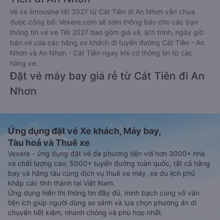
Vé xe limousine tết 2027 từ Cát Tiên đi An Nhơn vẫn chưa
được công bố. Vexere.com sẽ sớm thông báo cho các bạn
thông tin vé xe Tết 2027 bao gồm giá vé, lịch trình, ngày giờ
bán vé của các hãng xe khách đi tuyến đường Cát Tiên - An
Nhơn và An Nhơn - Cát Tiên ngay khi có thông tin từ các
hãng xe.
Đặt vé máy bay giá rẻ từ Cát Tiên đi An
Nhơn
Ứng dụng đặt vé Xe khách, Máy bay,
Tàu hoả và Thuê xe
Vexere - ứng dụng đặt vé đa phương tiện với hơn 3000+ nhà
xe chất lượng cao, 5000+ tuyến đường toàn quốc, tất cả hãng
bay và hãng tàu cùng dịch vụ thuê xe máy, xe du lịch phủ
khắp các tỉnh thành tại Việt Nam.
Ứng dụng hiển thị thông tin đầy đủ, minh bạch cùng vô vàn
tiện ích giúp người dùng so sánh và lựa chọn phương án di
chuyển tiết kiệm, nhanh chóng và phù hợp nhất.