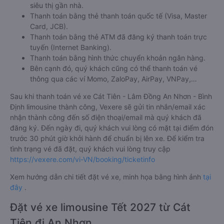
siêu thị gần nhà.
Thanh toán bằng thẻ thanh toán quốc tế (Visa, Master
Card, JCB).
Thanh toán bằng thẻ ATM đã đăng ký thanh toán trực
tuyến (Internet Banking).
Thanh toán bằng hình thức chuyển khoản ngân hàng.
Bên cạnh đó, quý khách cũng có thể thanh toán vé
thông qua các ví Momo, ZaloPay, AirPay, VNPay,…
Sau khi thanh toán vé xe Cát Tiên - Lâm Đồng An Nhơn - Bình
Định limousine thành công, Vexere sẽ gửi tin nhắn/email xác
nhận thành công đến số điện thoại/email mà quý khách đã
đăng ký. Đến ngày đi, quý khách vui lòng có mặt tại điểm đón
trước 30 phút giờ khởi hành để chuẩn bị lên xe. Để kiểm tra
tình trạng vé đã đặt, quý khách vui lòng truy cập
https://vexere.com/vi-VN/booking/ticketinfo
Xem hướng dẫn chi tiết đặt vé xe, minh họa bằng hình ảnh
tại
đây
.
Đặt vé xe limousine Tết 2027 từ Cát
Tiên đi An Nhơn