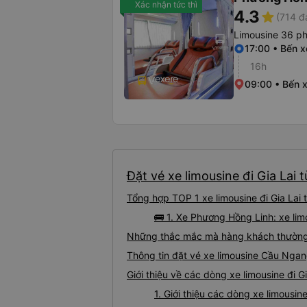
Xác nhận tức thì
4.3
star
(714 đ
Limousine 36 p
17:00 • Bến x
16h
09:00 • Bến x
Đặt vé xe limousine đi Gia Lai 
Tổng hợp TOP 1 xe limousine đi Gia Lai
🚌 1. Xe Phương Hồng Linh: xe li
Những thắc mắc mà hàng khách thường g
Thông tin đặt vé xe limousine Cầu Ngan
Giới thiệu về các dòng xe limousine đi 
1. Giới thiệu các dòng xe limousi