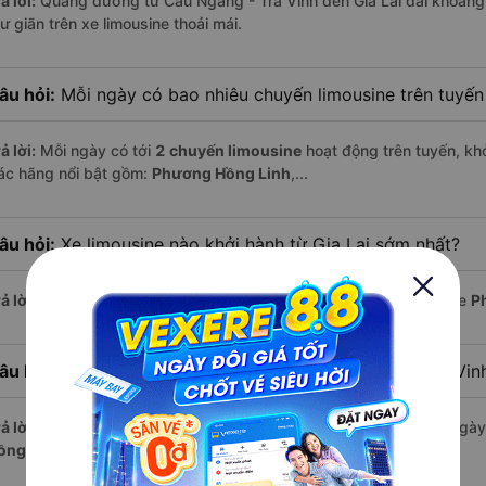
ả lời:
Quãng đường từ Cầu Ngang - Trà Vinh đến Gia Lai dài khoảng
ư giãn trên xe limousine thoải mái.
âu hỏi:
Mỗi ngày có bao nhiêu chuyến limousine trên tuyế
ả lời:
Mỗi ngày có tới
2 chuyến limousine
hoạt động trên tuyến, khở
ác hãng nổi bật gồm:
Phương Hồng Linh
,...
âu hỏi:
Xe limousine nào khởi hành từ Gia Lai sớm nhất?
ả lời:
Chuyến limousine sớm nhất khởi hành lúc
15:00
, do nhà xe
P
âu hỏi:
Xe limousine nào khởi hành từ Cầu Ngang - Trà Vin
ả lời:
Nếu bạn muốn đi chuyến muộn, lựa chọn cuối cùng trong ngày 
ồng Linh
vận hành.