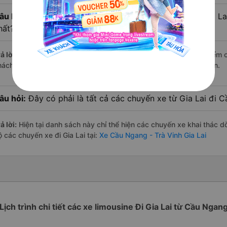
âu hỏi:
Xe limousine nào từ Cầu Ngang - Trà Vinh đi Gia La
hất?
ả lời:
Trong số các hãng,
Phương Hồng Linh
nổi bật nhất với điểm 
hách hàng – một con số minh chứng cho dịch vụ cao cấp và uy tín.
âu hỏi:
Đây có phải là tất cả các chuyến xe từ Gia Lai đi 
ả lời:
Hiện tại danh sách này chỉ thể hiện các chuyến xe khai thác d
 các chuyến xe đi Gia Lai tại:
Xe Cầu Ngang - Trà Vinh Gia Lai
Lịch trình chi tiết các xe limousine Đi Gia Lai từ Cầu Ngan