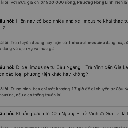
ả lời:
Với mức giá chỉ từ
500.000
đồng,
Phương Hồng Linh
hiện là
âu hỏi:
Hiện nay có bao nhiêu nhà xe limousine khai thác t
ai?
ả lời:
Trên tuyến đường này hiện có
1
nhà xe
limousine
đang hoạt 
a dạng về dịch vụ và mức giá.
âu hỏi:
Đi xe limousine từ Cầu Ngang - Trà Vinh đến Gia Lai
ơn các loại phương tiện khác hay không?
ả lời:
Trung bình, bạn chỉ mất khoảng
17 giờ
để di chuyển từ Cầu Ng
mousine, nếu giao thông thuận lợi.
âu hỏi:
Khoảng cách từ Cầu Ngang - Trà Vinh đi Gia Lai là