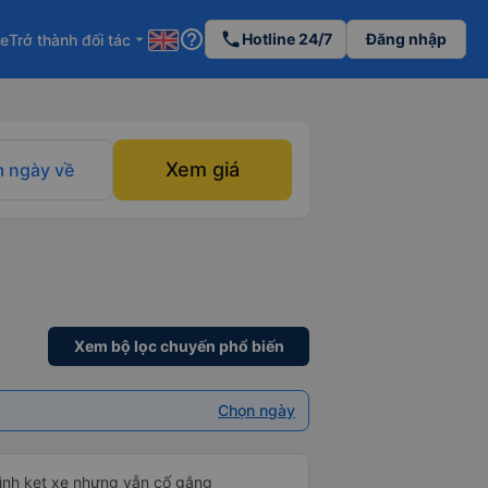
help_outline
phone
Hotline 24/7
Đăng nhập
re
Trở thành đối tác
arrow_drop_down
Xem giá
 ngày về
Xem bộ lọc chuyến phổ biến
Chọn ngày
mình kẹt xe nhưng vẫn cố gắng