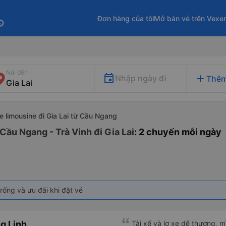
Đơn hàng của tôi
Mở bán vé trên Vexe
fo
Nơi đến
add
Nhập ngày đi
Thêm
e limousine đi Gia Lai từ Cầu Ngang
Cầu Ngang - Trà Vinh đi Gia Lai
: 2 chuyến mỗi ngày
rống và ưu đãi khi đặt vé
g Linh
Tài xế và lơ xe dễ thương, 