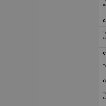
Tr
th
C
Tr
C
C
Tr
C
Tr
H