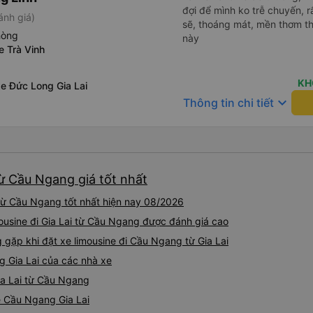
đợi để mình ko trễ chuyến, r
ánh giá)
sẽ, thoáng mát, mền thơm th
hòng
này
e Trà Vinh
KH
e Đức Long Gia Lai
keyboard_arrow_down
Thông tin chi tiết
từ Cầu Ngang giá tốt nhất
 từ Cầu Ngang tốt nhất hiện nay 08/2026
mousine đi Gia Lai từ Cầu Ngang được đánh giá cao
ặp khi đặt xe limousine đi Cầu Ngang từ Gia Lai
g Gia Lai của các nhà xe
Gia Lai từ Cầu Ngang
ne Cầu Ngang Gia Lai