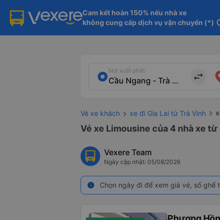
Cam kết hoàn 150% nếu nhà xe

không cung cấp dịch vụ vận chuyển (*)
in
Nơi xuất phát
import_export
x
Vé xe khách
xe đi Gia Lai từ Trà Vinh
Vé xe Limousine của 4 nhà xe từ 
Vexere Team
Ngày cập nhật: 05/08/2026
Chọn ngày đi để xem giá vé, số ghế t
info
Phương Hồn