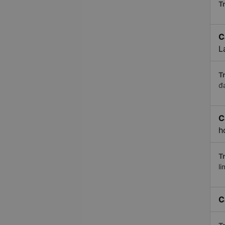
Tr
C
L
Tr
đ
C
h
Tr
li
C