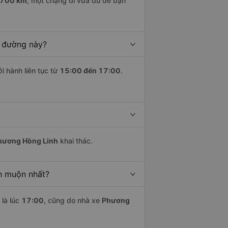
700 km
, một chặng đi vừa đủ để bạn
n đường này?
i hành liên tục từ
15:00 đến 17:00
.
hương Hồng Linh
khai thác.
h muộn nhất?
là lúc
17:00
, cũng do nhà xe
Phương