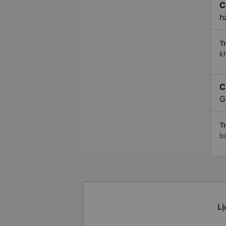
C
h
Tr
k
C
G
Tr
b
Lị