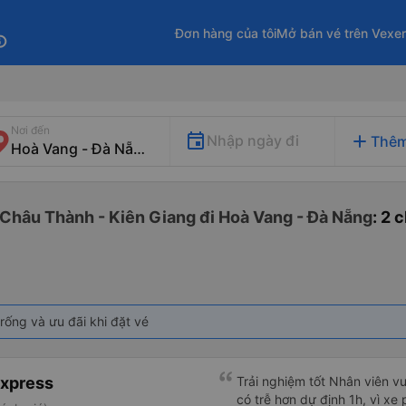
Đơn hàng của tôi
Mở bán vé trên Vexe
fo
Nơi đến
add
Nhập ngày đi
Thêm
 Châu Thành - Kiên Giang đi Hoà Vang - Đà Nẵng
: 2 
rống và ưu đãi khi đặt vé
Express
Trải nghiệm tốt Nhân viên vu
có trễ hơn dự định 1h, vì xe