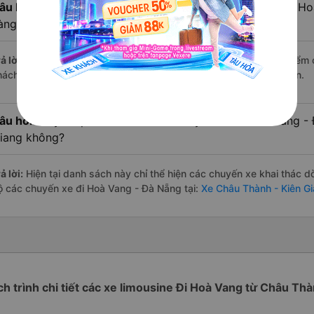
âu hỏi:
Xe limousine nào từ Châu Thành - Kiên Giang đi H
àng đánh giá tốt nhất?
ả lời:
Trong số các hãng,
Bốn Luyện Express
nổi bật nhất với điểm
hách hàng – một con số minh chứng cho dịch vụ cao cấp và uy tín.
âu hỏi:
Đây có phải là tất cả các chuyến xe từ Hoà Vang -
iang không?
ả lời:
Hiện tại danh sách này chỉ thể hiện các chuyến xe khai thác d
ộ các chuyến xe đi Hoà Vang - Đà Nẵng tại:
Xe Châu Thành - Kiên G
ch trình chi tiết các xe limousine Đi Hoà Vang từ Châu Th