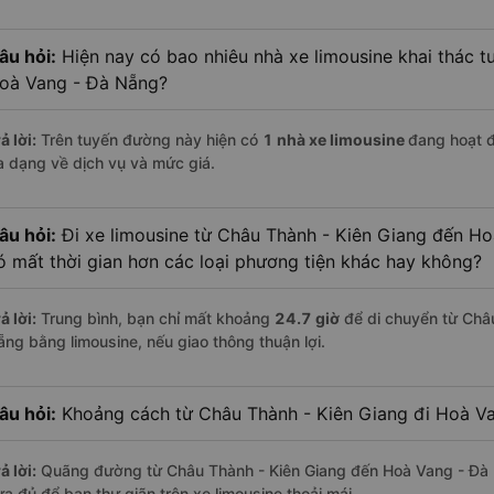
âu hỏi:
Hiện nay có bao nhiêu nhà xe limousine khai thác t
oà Vang - Đà Nẵng?
ả lời:
Trên tuyến đường này hiện có
1
nhà xe
limousine
đang hoạt 
a dạng về dịch vụ và mức giá.
âu hỏi:
Đi xe limousine từ Châu Thành - Kiên Giang đến Ho
ó mất thời gian hơn các loại phương tiện khác hay không?
ả lời:
Trung bình, bạn chỉ mất khoảng
24.7 giờ
để di chuyển từ Châ
ẵng bằng limousine, nếu giao thông thuận lợi.
âu hỏi:
Khoảng cách từ Châu Thành - Kiên Giang đi Hoà Va
ả lời:
Quãng đường từ Châu Thành - Kiên Giang đến Hoà Vang - Đà
ừa đủ để bạn thư giãn trên xe limousine thoải mái.