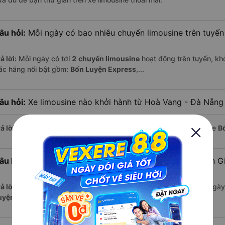
âu hỏi:
Mỗi ngày có bao nhiêu chuyến limousine trên tuyế
ả lời:
Mỗi ngày có tới
2 chuyến limousine
hoạt động trên tuyến, khở
ác hãng nổi bật gồm:
Bốn Luyện Express
,...
âu hỏi:
Xe limousine nào khởi hành từ Hoà Vang - Đà Nẵng
ả lời:
Chuyến limousine sớm nhất khởi hành lúc
13:35
, do nhà xe
B
âu hỏi:
Xe limousine nào khởi hành từ Châu Thành - Kiên 
ả lời:
Nếu bạn muốn đi chuyến muộn, lựa chọn cuối cùng trong ngày 
uyện Express
vận hành.