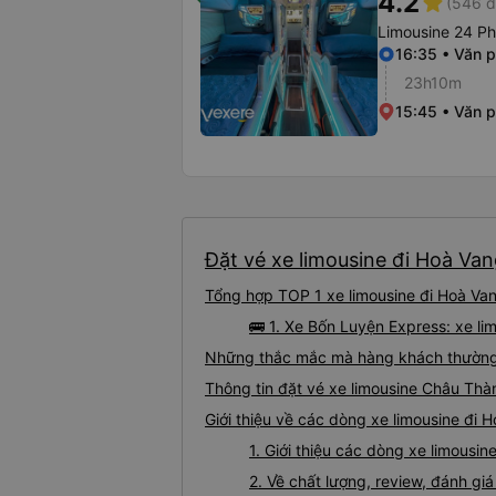
4.2
star
(546 đ
Limousine 24 P
16:35 • Văn 
23h10m
15:45 • Văn 
Đặt vé xe limousine đi Hoà Van
Tổng hợp TOP 1 xe limousine đi Hoà Va
🚌 1. Xe Bốn Luyện Express: xe l
Những thắc mắc mà hàng khách thường 
Thông tin đặt vé xe limousine Châu Th
Giới thiệu về các dòng xe limousine đi
1. Giới thiệu các dòng xe limous
2. Về chất lượng, review, đánh g