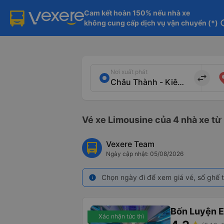
Cam kết hoàn 150% nếu nhà xe

không cung cấp dịch vụ vận chuyển (*)
in
Nơi xuất phát
import_export
Vé xe Limousine của 4 nhà xe từ
Vexere Team
Ngày cập nhật: 05/08/2026
Chọn ngày đi để xem giá vé, số ghế t
info
Bốn Luyện 
Xác nhận tức thì