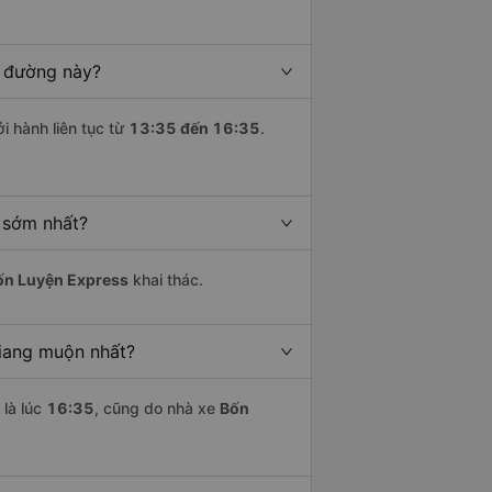
n đường này?
i hành liên tục từ
13:35 đến 16:35
.
 sớm nhất?
ốn Luyện Express
khai thác.
Giang muộn nhất?
là lúc
16:35
, cũng do nhà xe
Bốn