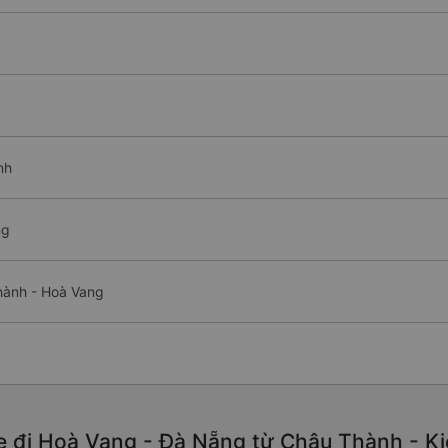
nh
ng
hành - Hoà Vang
e đi Hoà Vang - Đà Nẵng từ Châu Thành - Ki