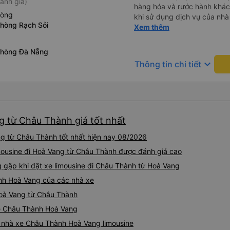
ánh giá)
hàng hóa và rước hành khách
hòng
khi sử dụng dịch vụ của nhà 
phòng Rạch Sỏi
thiệu cho người thân sử dụn
Xem thêm
phòng Đà Nẵng
keyboard_arrow_down
Thông tin chi tiết
g từ Châu Thành giá tốt nhất
ng từ Châu Thành tốt nhất hiện nay 08/2026
imousine đi Hoà Vang từ Châu Thành được đánh giá cao
gặp khi đặt xe limousine đi Châu Thành từ Hoà Vang
ành Hoà Vang của các nhà xe
 Hoà Vang từ Châu Thành
ine Châu Thành Hoà Vang
iá nhà xe Châu Thành Hoà Vang limousine