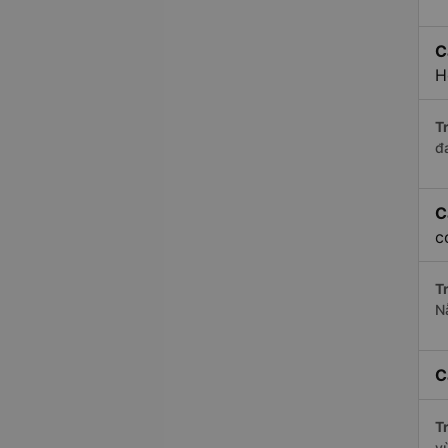
C
H
Tr
đ
C
c
Tr
N
C
Tr
v