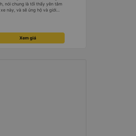
, nói chung là tối thấy yên tâm
xe này, và sẽ ủng hộ và giới
g dịch vụ của nhà xe này
Xem giá