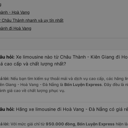
g
hành - Hoà Vang
ừ Châu Thành nhanh và uy tín nhất
hành đi Hoà Vang
âu hỏi:
Xe limousine nào từ Châu Thành - Kiên Giang đi H
iá cao cấp và chất lượng nhất?
ả lời:
Nếu bạn tìm kiếm sự thoải mái và dịch vụ cao cấp, các hãng li
iên Giang - Hoà Vang - Đà Nẵng là
Bốn Luyện Express
. Đây đều là 
ánh giá cao về chất lượng phục vụ.
âu hỏi:
Hãng xe limousine đi Hoà Vang - Đà Nẵng có giá rẻ
ả lời:
Với mức giá chỉ từ
950.000
đồng,
Bốn Luyện Express
hiện là