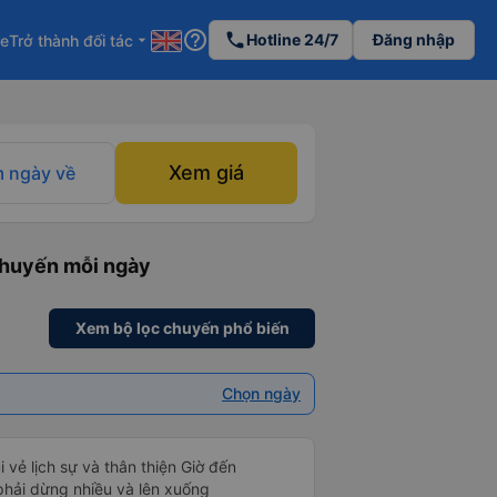
help_outline
phone
Hotline 24/7
Đăng nhập
re
Trở thành đối tác
arrow_drop_down
Xem giá
 ngày về
chuyến mỗi ngày
Xem bộ lọc chuyến phổ biến
Chọn ngày
i vẻ lịch sự và thân thiện Giờ đến
 phải dừng nhiều và lên xuống