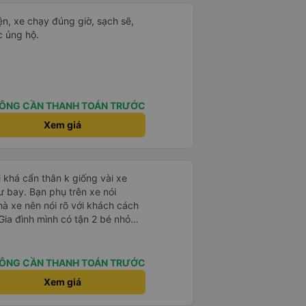
ện, xe chạy đúng giờ, sạch sẽ,
c ủng hộ.
ÔNG CẦN THANH TOÁN TRƯỚC
Xem giá
i khá cẩn thân k giống vài xe
 bay. Bạn phụ trên xe nói
 xe nên nói rõ với khách cách
Gia đình mình có tận 2 bé nhỏ
 bị xoay vòng vòng đi bộ đến
luôn é 🥲 còn lại 10 đỉm
ÔNG CẦN THANH TOÁN TRƯỚC
Xem giá