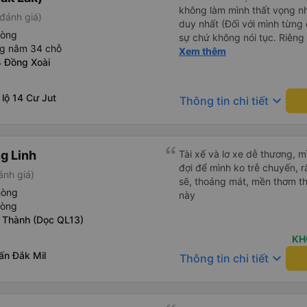
không làm mình thất vọng n
đánh giá)
duy nhất (Đối với mình từng đ
hòng
sự chứ không nói tục. Riêng 
ng nằm 34 chỗ
rồi. Chú tài xế còn uống pe
Xem thêm
4 Đồng Xoài
hút thuốc phè phè như các x
Được nằm đúng giường đã đặ
lộ 14 Cư Jut
keyboard_arrow_down
Thông tin chi tiết
g Linh
Tài xế và lơ xe dễ thương, 
đợi để mình ko trễ chuyến, r
ánh giá)
sẽ, thoáng mát, mền thơm th
hòng
này
hòng
 Thành (Dọc QL13)
KH
rấn Đắk Mil
keyboard_arrow_down
Thông tin chi tiết