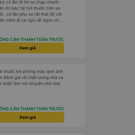
 kỳ có lần đi thì xe chạy nhanh
n thì bác tài hút thuốc trên xe
ổi , có lần phụ xe rất thái độ với
ên mình đi xe ngủ rất ngon chạy
ài và anh phụ xe còn dễ thương
tâm lý nữa chúc những chuyến đi
ôn luôn bình an và suôn sẻ ạ
ÔNG CẦN THANH TOÁN TRƯỚC
Xem giá
hút thuốc khi phòng máy lạnh ảnh
 nhiệt tình nói chuyện nhỏ nhẹ
ÔNG CẦN THANH TOÁN TRƯỚC
Xem giá