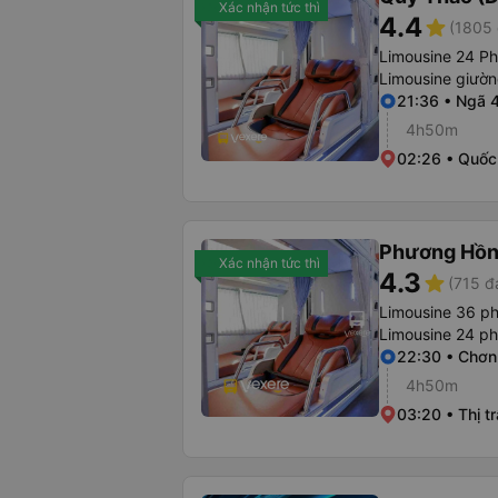
Xác nhận tức thì
4.4
star
(1805 
Limousine 24 P
Limousine giườ
21:36 • Ngã 
4h50m
02:26 • Quốc 
Phương Hồn
Xác nhận tức thì
4.3
star
(715 đ
Limousine 36 p
Limousine 24 p
22:30 • Chơn
4h50m
03:20 • Thị t