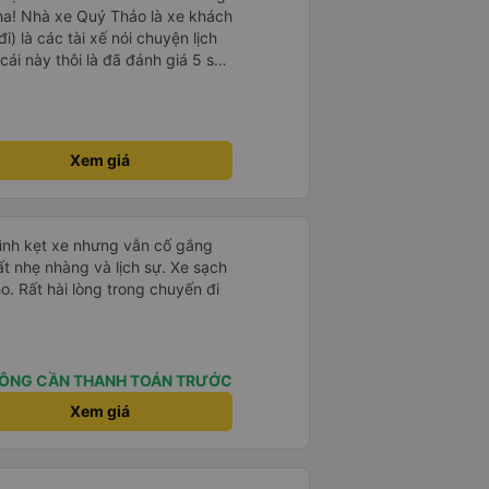
ha! Nhà xe Quý Thảo là xe khách
i) là các tài xế nói chuyện lịch
cái này thôi là đã đánh giá 5 sao
psi rất dễ thương chứ không có
e khác. Đón trả đúng điểm.
t. Nói chung 10 điểm.
Xem giá
mình kẹt xe nhưng vẫn cố gắng
ất nhẹ nhàng và lịch sự. Xe sạch
o. Rất hài lòng trong chuyến đi
ÔNG CẦN THANH TOÁN TRƯỚC
Xem giá