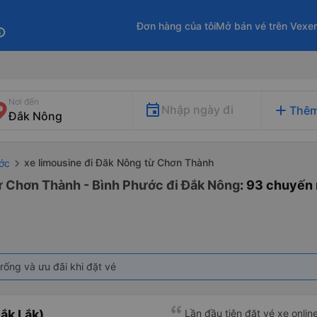
Đơn hàng của tôi
Mở bán vé trên Vexe
fo
Nơi đến
add
Nhập ngày đi
Thêm
xe limousine đi Đăk Nông từ Chơn Thành
ớc
từ Chơn Thành - Bình Phước đi Đắk Nông
: 93 chuyến
rống và ưu đãi khi đặt vé
ắk Lắk)
Lần đầu tiên đặt vé xe onlin