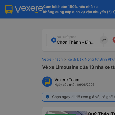
Cam kết hoàn 150% nếu nhà xe

không cung cấp dịch vụ vận chuyển (*)
in
Nơi xuất phát
import_export
Vé xe khách
xe đi Đăk Nông từ Bình Phư
Vé xe Limousine của 13 nhà xe 
Vexere Team
Ngày cập nhật: 06/08/2026
Chọn ngày đi để xem giá vé, số ghế t
info
Quý Thảo (Đ