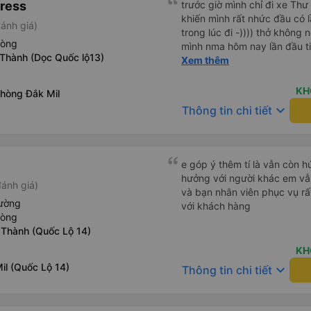
ress
trước giờ mình chỉ đi xe Thư
khiến mình rất nhức đầu có lầ
ánh giá)
trong lúc đi -)))) thở không n
hòng
mình nma hôm nay lần đầu ti
 Thành (Dọc Quốc lộ13)
êm lắm phải nói là đã bác t
Xem thêm
nữa Mn thân thiện lắm còn 
của nhà xe Minh An thư kỳ lu
KH
Phòng Đắk Mil
keyboard_arrow_down
Thông tin chi tiết
e góp ý thêm tí là vẫn còn 
hưởng với người khác em vẫn đánh giá về chất lượng nhà xe
đánh giá)
và bạn nhân viên phục vụ rất
iường
với khách hàng
hòng
 Thành (Quốc Lộ 14)
KH
il (Quốc Lộ 14)
keyboard_arrow_down
Thông tin chi tiết