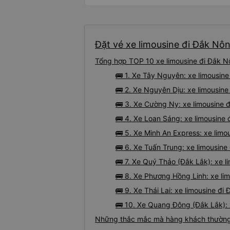
Đặt vé xe limousine đi Đắk Nô
Tổng hợp TOP 10 xe limousine đi Đắk N
🚌 1. Xe Tây Nguyên: xe limousin
🚌 2. Xe Nguyên Dịu: xe limousin
🚌 3. Xe Cường Ny: xe limousine 
🚌 4. Xe Loan Sáng: xe limousine
🚌 5. Xe Minh An Express: xe lim
🚌 6. Xe Tuấn Trung: xe limousine
🚌 7. Xe Quý Thảo (Đắk Lắk): xe 
🚌 8. Xe Phương Hồng Linh: xe li
🚌 9. Xe Thái Lai: xe limousine 
🚌 10. Xe Quang Đông (Đắk Lắk): 
Những thắc mắc mà hàng khách thường 