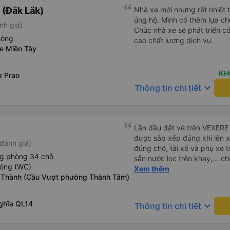
(Đắk Lắk)
Nhà xe mới nhưng rất nhiệt t
ủng hộ. Mình có thêm lựa chọ
nh giá)
Chúc nhà xe sẽ phát triển c
hòng
cao chất lượng dịch vụ.
xe Miền Tây
KH
ư Prao
keyboard_arrow_down
Thông tin chi tiết
Lần đầu đặt vé trên VEXERE 
được sắp xếp đúng khi lên x
đánh giá)
đúng chỗ, tài xế và phụ xe t
ng phòng 34 chỗ
sẵn nước lọc trên khay,... ch
hòng (WC)
thôi. Nhưng vậy cũng quá ổn
Xem thêm
 Thành (Cầu Vượt phường Thành Tâm)
Nghĩa QL14
keyboard_arrow_down
Thông tin chi tiết