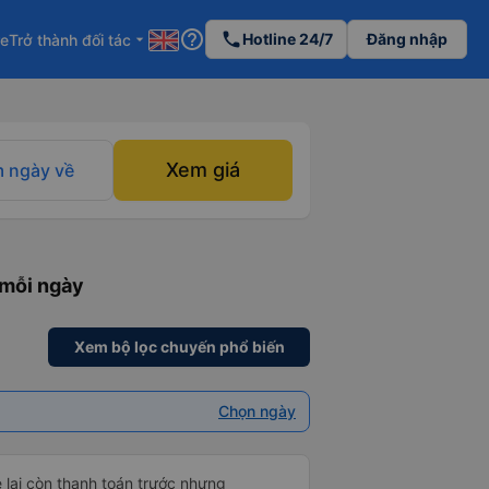
help_outline
phone
Hotline 24/7
Đăng nhập
re
Trở thành đối tác
arrow_drop_down
Xem giá
 ngày về
 mỗi ngày
Xem bộ lọc chuyến phổ biến
Chọn ngày
e lại còn thanh toán trước nhưng