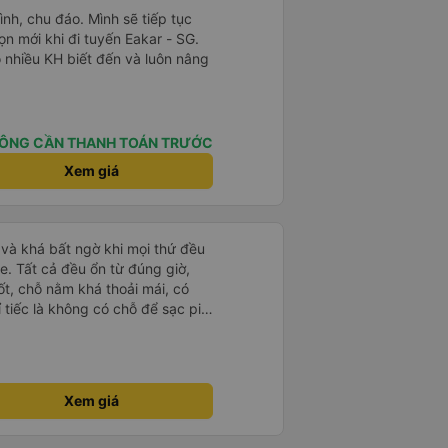
ình, chu đáo. Mình sẽ tiếp tục
n mới khi đi tuyến Eakar - SG.
ó nhiều KH biết đến và luôn nâng
ÔNG CẦN THANH TOÁN TRƯỚC
Xem giá
và khá bất ngờ khi mọi thứ đều
e. Tất cả đều ổn từ đúng giờ,
ốt, chỗ nằm khá thoải mái, có
ỉ tiếc là không có chỗ để sạc pin
 rồi!
Xem giá