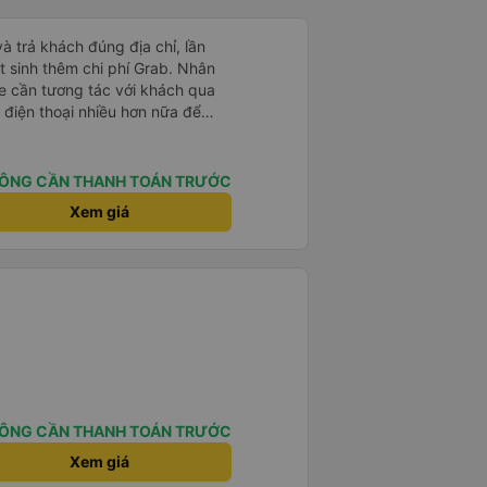
và trả khách đúng địa chỉ, lần
t sinh thêm chi phí Grab. Nhân
xe cần tương tác với khách qua
 điện thoại nhiều hơn nữa để
t là khách đặt vé qua App. Chân
 lại
ÔNG CẦN THANH TOÁN TRƯỚC
Xem giá
ÔNG CẦN THANH TOÁN TRƯỚC
Xem giá