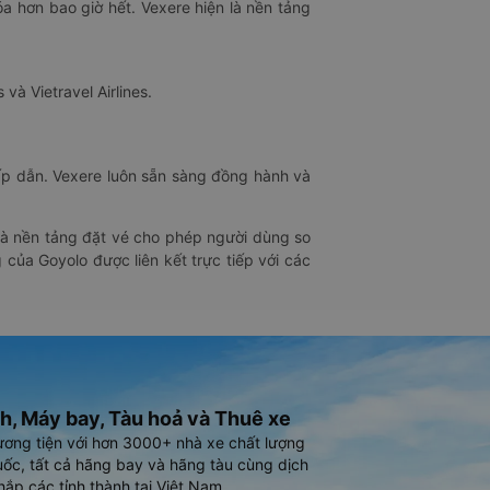
óa hơn bao giờ hết. Vexere hiện là nền tảng
 và Vietravel Airlines.
hấp dẫn. Vexere luôn sẵn sàng đồng hành và
 là nền tảng đặt vé cho phép người dùng so
 của Goyolo được liên kết trực tiếp với các
h, Máy bay, Tàu hoả và Thuê xe
ương tiện với hơn 3000+ nhà xe chất lượng
ốc, tất cả hãng bay và hãng tàu cùng dịch
hắp các tỉnh thành tại Việt Nam.