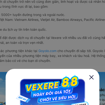
nh di chuyển trở nên vô cùng đơn giản, linh hoạt và được cá nhân h
 trong lĩnh vực đi lại, bao gồm:
n 5000+ tuyến đường trong và ngoài nước.
ệt Nam: Vietnam Airlines, Vietjet Air, Bamboo Airways, Pacific Airlines
 du lịch uy tín trên toàn quốc.
thể đặt được dịch vụ di chuyển tại Vexere với nhiều ưu đãi vô cùng 
i, an toàn và trọn vẹn nhất.
ác phương tiện khác tại
Goyolo.com
cho chuyến đi sắp tới. Goyolo
huyển của nhiều phương tiện máy bay, xe khách và tàu hoả. Hệ thống
đảm bảo có vé cho bạn di chuyển.
Ứng dụng đặt vé Xe khác
Vexere - ứng dụng đặt vé đa ph
cao, 5000+ tuyến đường toàn qu
vụ thuê xe máy, xe du lịch phủ k