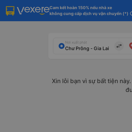
Cam kết hoàn 150% nếu nhà xe

không cung cấp dịch vụ vận chuyển (*)
in
Nơi xuất phát
import_export
Xin lỗi bạn vì sự bất tiện nà
đ