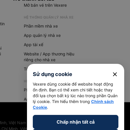
Mở bán vé trên Vexere
HỆ THỐNG QUẢN LÝ NHÀ XE
tin
Phần mềm nhà xe
App quản lý nhà xe
App tài xế
i
i
Website / App thương hiệu
riêng cho nhà xe
Tổng đài AI
close
Sử dụng cookie
HỆ THỐNG QUẢN LÝ HÀNG HOÁ
Vexere dùng cookie để website hoạt động
Phần mềm quản lý hàng hoá
ổn định. Bạn có thể xem chi tiết hoặc thay
đổi lựa chọn bất kỳ lúc nào trong phần Quản
App quản lý hàng hoá
lý cookie. Tìm hiểu thêm trong
Chính sách
Cookie
.
Chấp nhận tất cả
inh, Việt Nam
 Chí Minh, Việt Nam