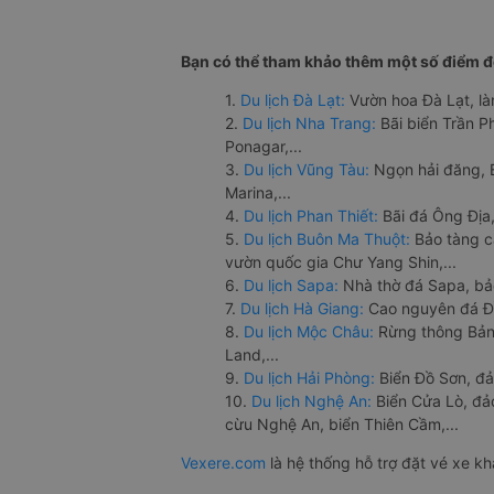
Bạn có thể tham khảo thêm một số điểm đế
1.
Du lịch Đà Lạt:
Vườn hoa Đà Lạt, là
2.
Du lịch Nha Trang:
Bãi biển Trần 
Ponagar,...
3.
Du lịch Vũng Tàu:
Ngọn hải đăng, 
Marina,...
4.
Du lịch Phan Thiết:
Bãi đá Ông Địa,
5.
Du lịch Buôn Ma Thuột:
Bảo tàng c
vườn quốc gia Chư Yang Shin,...
6.
Du lịch Sapa:
Nhà thờ đá Sapa, bả
7.
Du lịch Hà Giang:
Cao nguyên đá Đồ
8.
Du lịch Mộc Châu:
Rừng thông Bản 
Land,...
9.
Du lịch Hải Phòng:
Biển Đồ Sơn, đả
10.
Du lịch Nghệ An:
Biển Cửa Lò, đ
cừu Nghệ An, biển Thiên Cầm,...
Vexere.com
là hệ thống hỗ trợ đặt vé xe k