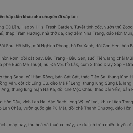
n hấp dẫn khác cho chuyến đi sắp tới:
ng Cù Lần, Happy Hills, Fresh Garden, Tuyệt tình cốc, vườn thú Zoodo
Phú, tháp Trầm Hương, nhà thờ đá, chợ đêm Nha Trang, đảo Hòn Mun,
Bãi Sau, Hồ Mây, mũi Nghinh Phong, hồ Đá Xanh, đồi Con Heo, hòn B
 hòn Rơm, đồi cát bay, Bàu Trắng - Bàu Sen, suối Tiên, làng chài Mũi
à phê Buôn Mê Thuột, núi Đá Voi, hồ Lắk, cụm 3 thác Dray Sap – Dra
o tàng Sapa, núi Hàm Rồng, bản Cát Cát, thác Tiên Sa, thung lũng 
ng Văn, cột cờ Lũng Cú, đèo Mã Pí Lèng, thung lũng Sủng Là, làng 
Áng, thung lũng mận Nà Ka, đồi chè Mộc Châu, thác Dải Yếm, bản P
o Hòn Dấu, vịnh Lan Hạ, đảo Bạch Long Vỹ, núi Voi, khu di tích Tràng
ảo Lan Châu, vườn quốc gia Pù Mát, đồi chè Thanh Chương, đảo Hò
hách, máy bay, tàu hoả và thuê xe máy, xe du lịch trên nhiều tuyến 