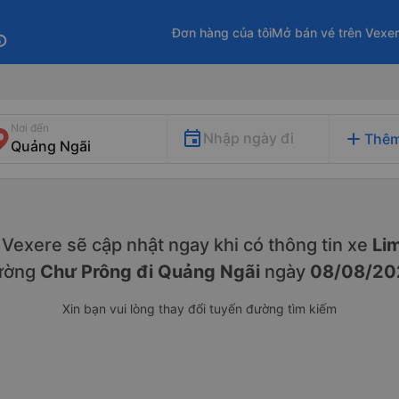
Đơn hàng của tôi
Mở bán vé trên Vexe
fo
Nơi đến
add
Nhập ngày đi
Thêm
y. Vexere sẽ cập nhật ngay khi có thông tin xe
Lim
ường
Chư Prông đi Quảng Ngãi
ngày
08/08/20
Xin bạn vui lòng thay đổi tuyến đường tìm kiếm