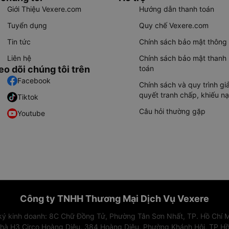
Giới Thiệu Vexere.com
Hướng dẫn thanh toán
Tuyển dụng
Quy chế Vexere.com
Tin tức
Chính sách bảo mật thông 
Liên hệ
Chính sách bảo mật thanh
eo dõi chúng tôi trên
toán
Facebook
Chính sách và quy trình giả
quyết tranh chấp, khiếu nạ
Tiktok
Câu hỏi thường gặp
Youtube
Công ty TNHH Thương Mại Dịch Vụ Vexere
 ký kinh doanh: 8C Chữ Đồng Tử, Phường Tân Sơn Nhất, TP. Hồ Chí M
nhà H3 Circo Hoàng Diệu, 384 Hoàng Diệu, Phường Khánh Hội, TP Hồ