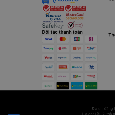
Đối tác thanh toán
Th
Địa chỉ đăng
Địa chỉ
:
Lầu 2, toà 