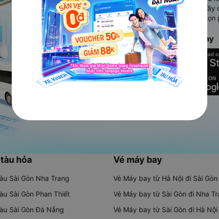
Ứng dụng hiển thị thông tin đầy 
người dùng so sánh và lựa chọn 
chóng và phù hợp nhất.
Tải ứng dụng Vexere ngay
 tàu hỏa
Vé máy bay
tàu Sài Gòn Nha Trang
Vé Máy bay từ Hà Nội đi Sài Gòn
tàu Sài Gòn Phan Thiết
Vé Máy bay từ Sài Gòn đi Nha T
tàu Sài Gòn Đà Nẵng
Vé Máy bay từ Sài Gòn đi Hà Nội