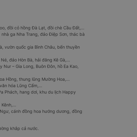
o, đồi cỏ hồng Đà Lạt, đồi chè Cầu Đất,...
 nhà ga Nha Trang, đảo Điệp Sơn, thác bà
à, vườn quốc gia Bình Châu, bến thuyền
 Né, đảo Hòn Bà, hải đăng Kê Gà,...
y Nur – Gia Long, Buôn Đôn, hồ Ea Kao,
Hoa Hồng, thung lũng Mường Hoa,...
văn hóa Lũng Cẩm,...
a Phách, hang dơi, khu du lịch Happy
 Kênh,...
n Ngư, cánh đồng hoa hướng dương, đồng
đường khắp cả nước.