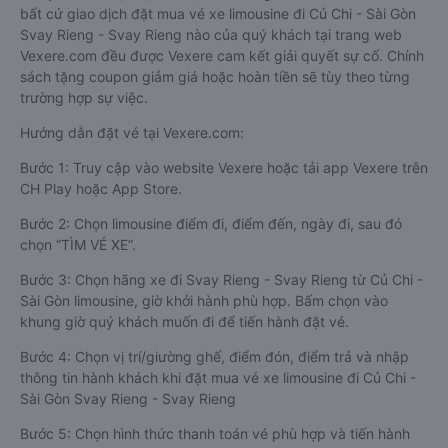
bất cứ giao dịch đặt mua vé xe limousine đi Củ Chi - Sài Gòn
Svay Rieng - Svay Rieng nào của quý khách tại trang web
Vexere.com đều được Vexere cam kết giải quyết sự cố. Chính
sách tặng coupon giảm giá hoặc hoàn tiền sẽ tùy theo từng
trường hợp sự việc.
Hướng dẫn đặt vé tại Vexere.com:
Bước 1: Truy cập vào website Vexere hoặc tải app Vexere trên
CH Play hoặc App Store.
Bước 2: Chọn limousine điểm đi, điểm đến, ngày đi, sau đó
chọn “TÌM VÉ XE”.
Bước 3: Chọn hãng xe đi Svay Rieng - Svay Rieng từ Củ Chi -
Sài Gòn limousine, giờ khởi hành phù hợp. Bấm chọn vào
khung giờ quý khách muốn đi để tiến hành đặt vé.
Bước 4: Chọn vị trí/giường ghế, điểm đón, điểm trả và nhập
thông tin hành khách khi đặt mua vé xe limousine đi Củ Chi -
Sài Gòn Svay Rieng - Svay Rieng
Bước 5: Chọn hình thức thanh toán vé phù hợp và tiến hành