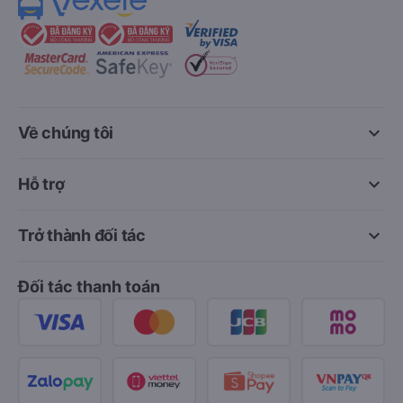
keyboard_arrow_down
Về chúng tôi
keyboard_arrow_down
Hỗ trợ
keyboard_arrow_down
Trở thành đối tác
Đối tác thanh toán