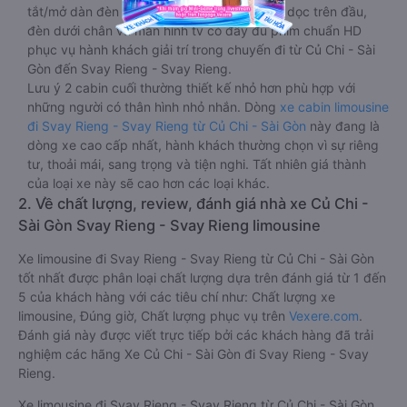
tắt/mở dàn đèn chính của buồng nằm chạy dọc trên đầu,
đèn dưới chân và màn hình tv có đầy đủ phim chuẩn HD
phục vụ hành khách giải trí trong chuyến đi từ Củ Chi - Sài
Gòn đến Svay Rieng - Svay Rieng.
Lưu ý 2 cabin cuối thường thiết kế nhỏ hơn phù hợp với
những người có thân hình nhỏ nhắn. Dòng
xe cabin limousine
đi Svay Rieng - Svay Rieng từ Củ Chi - Sài Gòn
này đang là
dòng xe cao cấp nhất, hành khách thường chọn vì sự riêng
tư, thoải mái, sang trọng và tiện nghi. Tất nhiên giá thành
của loại xe này sẽ cao hơn các loại khác.
2. Về chất lượng, review, đánh giá nhà xe Củ Chi -
Sài Gòn Svay Rieng - Svay Rieng limousine
Xe limousine đi Svay Rieng - Svay Rieng từ Củ Chi - Sài Gòn
tốt nhất được phân loại chất lượng dựa trên đánh giá từ 1 đến
5 của khách hàng với các tiêu chí như: Chất lượng xe
limousine, Đúng giờ, Chất lượng phục vụ trên
Vexere.com
.
Đánh giá này được viết trực tiếp bởi các khách hàng đã trải
nghiệm các hãng Xe Củ Chi - Sài Gòn đi Svay Rieng - Svay
Rieng.
Xe limousine đi Svay Rieng - Svay Rieng từ Củ Chi - Sài Gòn