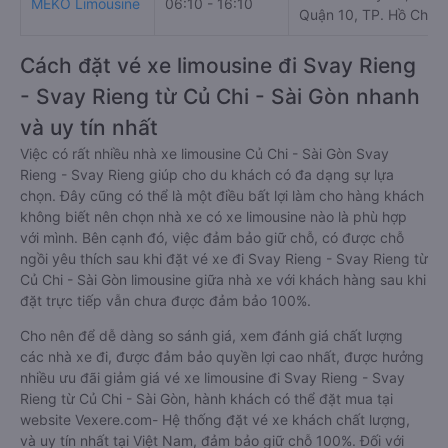
MEKO Limousine
06:10 - 16:10
Quận 10, TP. Hồ Chí M
Cách đặt vé xe limousine đi Svay Rieng
- Svay Rieng từ Củ Chi - Sài Gòn nhanh
và uy tín nhất
Việc có rất nhiều nhà xe limousine Củ Chi - Sài Gòn Svay
Rieng - Svay Rieng giúp cho du khách có đa dạng sự lựa
chọn. Đây cũng có thể là một điều bất lợi làm cho hàng khách
không biết nên chọn nhà xe có xe limousine nào là phù hợp
với mình. Bên cạnh đó, việc đảm bảo giữ chỗ, có được chỗ
ngồi yêu thích sau khi đặt vé xe đi Svay Rieng - Svay Rieng từ
Củ Chi - Sài Gòn limousine giữa nhà xe với khách hàng sau khi
đặt trực tiếp vẫn chưa được đảm bảo 100%.
Cho nên để dễ dàng so sánh giá, xem đánh giá chất lượng
các nhà xe đi, được đảm bảo quyền lợi cao nhất, được hưởng
nhiều ưu đãi giảm giá vé xe limousine đi Svay Rieng - Svay
Rieng từ Củ Chi - Sài Gòn, hành khách có thể đặt mua tại
website Vexere.com- Hệ thống đặt vé xe khách chất lượng,
và uy tín nhất tại Việt Nam, đảm bảo giữ chỗ 100%. Đối với