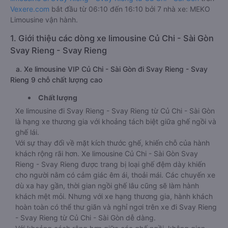
Vexere.com
bắt đầu từ 06:10 đến 16:10 bởi 7 nhà xe: MEKO
Limousine vận hành.
1. Giới thiệu các dòng xe limousine Củ Chi - Sài Gòn
Svay Rieng - Svay Rieng
a. Xe limousine VIP Củ Chi - Sài Gòn đi Svay Rieng - Svay
Rieng 9 chỗ chất lượng cao
Chất lượng
Xe limousine đi Svay Rieng - Svay Rieng từ Củ Chi - Sài Gòn
là hạng xe thương gia với khoảng tách biệt giữa ghế ngồi và
ghế lái.
Với sự thay đổi về mặt kích thước ghế, khiến chỗ của hành
khách rộng rãi hơn. Xe limousine Củ Chi - Sài Gòn Svay
Rieng - Svay Rieng được trang bị loại ghế đệm dày khiến
cho người nằm có cảm giác êm ái, thoải mái. Các chuyến xe
dù xa hay gần, thời gian ngồi ghế lâu cũng sẽ làm hành
khách mệt mỏi. Nhưng với xe hạng thương gia, hành khách
hoàn toàn có thể thư giãn và nghỉ ngơi trên xe đi Svay Rieng
- Svay Rieng từ Củ Chi - Sài Gòn dễ dàng.