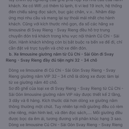
khách. Xe có Wifi ,có thêm tủ lạnh, ti vi led 19 inch, hệ thống
đèn chiếu sáng đọc sách, bục gác chân, v.v.. Nhằm đáp
ứng mọi nhu cầu và mang lại sự thoải mái nhất cho hành
khách. Cũng với kích thước nhỏ gọn, đa số các hãng xe
limousine đi Svay Rieng - Svay Rieng đều hỗ trợ trung
chuyển đón trả khách trong khu vực nội thành Củ Chi - Sài
Gòn. Hành khách không còn bị bắt buộc ra bến xe để đi, chỉ
cần đặt vé trực tuyến và chờ xe đến đón.
b. Xe limousine giường nằm từ Củ Chi - Sài Gòn đi Svay
Rieng - Svay Rieng đầy đủ tiện nghi 32 - 34 chỗ
Dòng xe limousine đi Củ Chi - Sài Gòn Svay Rieng - Svay
Rieng giường nằm VIP 32 – 34 chỗ là dòng xe được làm lại
từ xe giường nằm 40 chỗ.
Sơ đồ ghế của loại xe đi Svay Rieng - Svay Rieng từ Củ Chi -
Sài Gòn limousine giường nằm VIP này được thiết kế 2 tầng,
3 dãy và 6 hàng. Kích thước dài hơn dòng xe giường nằm
thông thường một chút. Tuy nhiên tại mỗi giường đều có rèm
che riêng, màn hình led, và đèn đọc sách,…. Mỗi giường đều
được bọc da êm ái, tương đương với phân khúc hạng 3 sao.
Dòng xe limousine Củ Chi - Sài Gòn Svay Rieng - Svay Rieng