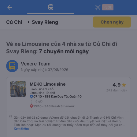
arrow_back
Tải app Vexere ngay!
Tải app Vexere
-30k
Mở app
Mở app
Nhận ưu đãi thành viên độc
-30k/ghế khi đặt vé máy bay qua
quyền
app
Củ Chi
Svay Rieng
Chọn ngày
Vé xe Limousine của 4 nhà xe từ Củ Chi đi
Svay Rieng
: 7 chuyến mỗi ngày
Vexere Team
Ngày cập nhật: 07/08/2026
MEKO Limousine
4.9
Limousine 9 chỗ
(672 đánh giá)
Limousine 19 chỗ
07:10 • 189 Đào Duy Từ, Quận 10
6 giờ
13:10 • 343 Preah Sihanouk
Gần đây tôi đã sử dụng VeXere để đặt chuyến đi từ Thành phố Hồ Chí Minh
đến Cần Thơ, và trải nghiệm từ đầu đến cuối đều tuyệt vời. Đặt vé &amp;
Tính linh hoạt: Mặc dù tôi không tìm thấy cách trực tiếp để thay đổi giờ xe
buýt ban đầu trong ứng dụng, nhưng quá trình hủy và đặt lại vé rất suôn sẻ.
Xem thêm
Tôi đã có thể nhanh chóng hủy vé ban đầu và đặt vé mới cho thời gian khác
mà không gặp bất kỳ rắc rối nào. Phương tiện di chuyển: MEKO Limousine