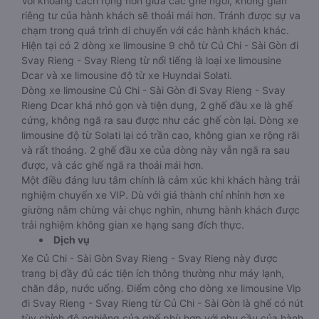
Với khoảng cách rộng hơn giữa các ghế ngồi, không gian
riêng tư của hành khách sẽ thoải mái hơn. Tránh được sự va
chạm trong quá trình di chuyển với các hành khách khác.
Hiện tại có 2 dòng xe limousine 9 chỗ từ Củ Chi - Sài Gòn đi
Svay Rieng - Svay Rieng từ nổi tiếng là loại xe limousine
Dcar và xe limousine độ từ xe Huyndai Solati.
Dòng xe limousine Củ Chi - Sài Gòn đi Svay Rieng - Svay
Rieng Dcar khá nhỏ gọn và tiện dụng, 2 ghế đầu xe là ghế
cứng, không ngã ra sau được như các ghế còn lại. Dòng xe
limousine độ từ Solati lại có trần cao, không gian xe rộng rãi
và rất thoáng. 2 ghế đầu xe của dòng này vẫn ngã ra sau
được, và các ghế ngã ra thoải mái hơn.
Một điều đáng lưu tâm chính là cảm xúc khi khách hàng trải
nghiệm chuyến xe VIP. Dù với giá thành chỉ nhỉnh hơn xe
giường nằm chừng vài chục nghìn, nhưng hành khách được
trải nghiệm không gian xe hạng sang đích thực.
Dịch vụ
Xe Củ Chi - Sài Gòn Svay Rieng - Svay Rieng này được
trang bị đầy đủ các tiện ích thông thường như máy lạnh,
chăn đắp, nước uống. Điểm cộng cho dòng xe limousine Vip
đi Svay Rieng - Svay Rieng từ Củ Chi - Sài Gòn là ghế có nút
tùy chỉnh độ nghiêng của ghế phù hợp với nhu cầu của hành