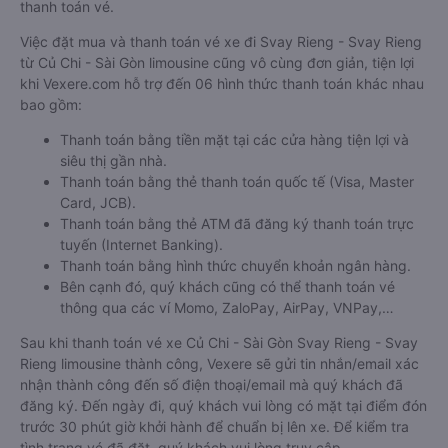
thanh toán vé.
Việc đặt mua và thanh toán vé xe đi Svay Rieng - Svay Rieng
từ Củ Chi - Sài Gòn limousine cũng vô cùng đơn giản, tiện lợi
khi Vexere.com hỗ trợ đến 06 hình thức thanh toán khác nhau
bao gồm:
Thanh toán bằng tiền mặt tại các cửa hàng tiện lợi và
siêu thị gần nhà.
Thanh toán bằng thẻ thanh toán quốc tế (Visa, Master
Card, JCB).
Thanh toán bằng thẻ ATM đã đăng ký thanh toán trực
tuyến (Internet Banking).
Thanh toán bằng hình thức chuyển khoản ngân hàng.
Bên cạnh đó, quý khách cũng có thể thanh toán vé
thông qua các ví Momo, ZaloPay, AirPay, VNPay,…
Sau khi thanh toán vé xe Củ Chi - Sài Gòn Svay Rieng - Svay
Rieng limousine thành công, Vexere sẽ gửi tin nhắn/email xác
nhận thành công đến số điện thoại/email mà quý khách đã
đăng ký. Đến ngày đi, quý khách vui lòng có mặt tại điểm đón
trước 30 phút giờ khởi hành để chuẩn bị lên xe. Để kiểm tra
tình trạng vé đã đặt, quý khách vui lòng truy cập