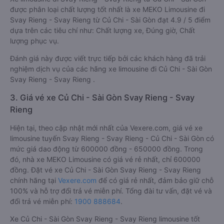
được phân loại chất lượng tốt nhất là xe MEKO Limousine đi
Svay Rieng - Svay Rieng từ Củ Chi - Sài Gòn đạt 4.9 / 5 điểm
dựa trên các tiêu chí như: Chất lượng xe, Đúng giờ, Chất
lượng phục vụ.
Đánh giá này được viết trực tiếp bởi các khách hàng đã trải
nghiệm dịch vụ của các hãng xe limousine đi Củ Chi - Sài Gòn
Svay Rieng - Svay Rieng .
3. Giá vé xe Củ Chi - Sài Gòn Svay Rieng - Svay
Rieng
Hiện tại, theo cập nhật mới nhất của Vexere.com, giá vé xe
limousine tuyến Svay Rieng - Svay Rieng - Củ Chi - Sài Gòn có
mức giá dao động từ 600000 đồng - 650000 đồng. Trong
đó, nhà xe MEKO Limousine có giá vé rẻ nhất, chỉ 600000
đồng. Đặt vé xe Củ Chi - Sài Gòn Svay Rieng - Svay Rieng
chính hãng tại
Vexere.com
để có giá rẻ nhất, đảm bảo giữ chỗ
100% và hỗ trợ đổi trả vé miễn phí. Tổng đài tư vấn, đặt vé và
đổi trả vé miễn phí:
1900 888684
.
Xe Củ Chi - Sài Gòn Svay Rieng - Svay Rieng limousine tốt