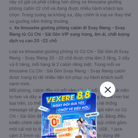
này có giá cả phải chăng hơn dòng xe limousine giường
phòng cabin 22 chỗ và đang được nhiều hành khách lựa
chọn. Trong tương lai không xa, đây chính là loại xe thay thế
xe giường nằm thông thường.
c. Xe limousine giường phòng cabin đi Svay Rieng - Svay
Rieng từ Củ Chi - Sài Gòn VIP sang trọng, êm ái, chất lượng
dịch vụ cao 20 -22 chỗ
Loại xe limousine giường phòng từ Củ Chi - Sài Gòn đi Svay
Rieng - Svay Rieng 20 - 22 chỗ được chia làm 2 tầng, 2 dãy
và 6 hàng, mỗi hàng là 2 cabin riêng biệt. Trong mỗi xe
limousine Củ Chi - Sài Gòn Svay Rieng - Svay Rieng cabin
được trang bị rất nhiều tiện ích phục vụ hành khách suốt
hành trình.
Mỗi phòng, cabin đều có gối nằm rời, có gối ôm, có cái mền
to hơn và dây an toàn seat belt. Giường rộng và dài hơn hai
loại trên, có thể lăn lộn thoải mái. Đặc biệt là hệ thống
massage sẽ giúp bạn thư giãn trong những giờ nằm xe Củ
Chi - Sài Gòn đến Svay Rieng - Svay Rieng dài. Bảng điều
khiển chính nằm ngay cạnh đầu để tiện tay tuỳ chỉnh gồm:
một cái nút to đùng để gọi tiếp viên, 2 cổng USB , 1 jack
cắm 3.5mm và 3 cái nút có biểu tượng nguồn dùng để