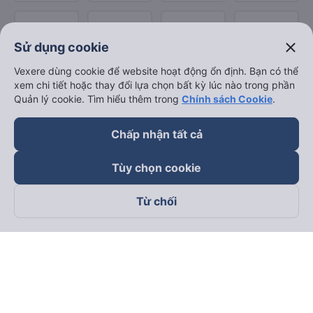
close
Sử dụng cookie
Vexere dùng cookie để website hoạt động ổn định. Bạn có thể
xem chi tiết hoặc thay đổi lựa chọn bất kỳ lúc nào trong phần
Quản lý cookie. Tìm hiểu thêm trong
Chính sách Cookie
.
Chấp nhận tất cả
Tùy chọn cookie
Từ chối
Theo dõi chúng tôi trên
Facebook
Tiktok
Youtube
Công ty TNHH Thương Mại Dịch Vụ Vexere
Địa chỉ đăng ký kinh doanh: 8C Chữ Đồng Tử, Phường Tân