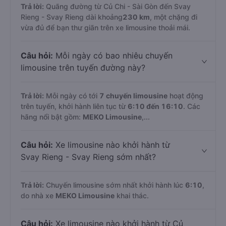
Trả lời:
Quãng đường từ Củ Chi - Sài Gòn đến Svay
Rieng - Svay Rieng dài khoảng
230 km
, một chặng đi
vừa đủ để bạn thư giãn trên xe limousine thoải mái.
Câu hỏi:
Mỗi ngày có bao nhiêu chuyến
limousine trên tuyến đường này?
Trả lời:
Mỗi ngày có tới
7 chuyến limousine
hoạt động
trên tuyến, khởi hành liên tục từ
6:10 đến 16:10
. Các
hãng nổi bật gồm:
MEKO Limousine
,...
Câu hỏi:
Xe limousine nào khởi hành từ
Svay Rieng - Svay Rieng sớm nhất?
Trả lời:
Chuyến limousine sớm nhất khởi hành lúc
6:10
,
do nhà xe
MEKO Limousine
khai thác.
Câu hỏi:
Xe limousine nào khởi hành từ Củ