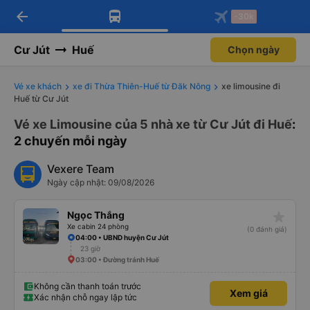
arrow_back
Tải app Vexere ngay!
Tải app Vexere
-30k
Mở app
Mở app
Nhận ưu đãi thành viên độc
-30k/ghế khi đặt vé máy bay qua
quyền
app
Cư Jút
Huế
Chọn ngày
Vé xe khách
xe đi Thừa Thiên-Huế từ Đăk Nông
xe limousine đi
Huế từ Cư Jút
Vé xe Limousine của 5 nhà xe từ Cư Jút đi Huế
:
2 chuyến mỗi ngày
Vexere Team
Ngày cập nhật: 09/08/2026
star_rate
Ngọc Thắng
Xe cabin 24 phòng
(0 đánh giá)
04:00 • UBND huyện Cư Jút
23 giờ
03:00 • Đường tránh Huế
Không cần thanh toán trước
Xem giá
Xác nhận chỗ ngay lập tức