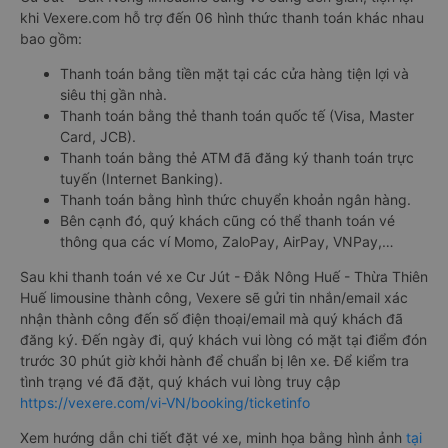
khi Vexere.com hỗ trợ đến 06 hình thức thanh toán khác nhau
bao gồm:
Thanh toán bằng tiền mặt tại các cửa hàng tiện lợi và
siêu thị gần nhà.
Thanh toán bằng thẻ thanh toán quốc tế (Visa, Master
Card, JCB).
Thanh toán bằng thẻ ATM đã đăng ký thanh toán trực
tuyến (Internet Banking).
Thanh toán bằng hình thức chuyển khoản ngân hàng.
Bên cạnh đó, quý khách cũng có thể thanh toán vé
thông qua các ví Momo, ZaloPay, AirPay, VNPay,…
Sau khi thanh toán vé xe Cư Jút - Đắk Nông Huế - Thừa Thiên
Huế limousine thành công, Vexere sẽ gửi tin nhắn/email xác
nhận thành công đến số điện thoại/email mà quý khách đã
đăng ký. Đến ngày đi, quý khách vui lòng có mặt tại điểm đón
trước 30 phút giờ khởi hành để chuẩn bị lên xe. Để kiểm tra
tình trạng vé đã đặt, quý khách vui lòng truy cập
https://vexere.com/vi-VN/booking/ticketinfo
Xem hướng dẫn chi tiết đặt vé xe, minh họa bằng hình ảnh
tại