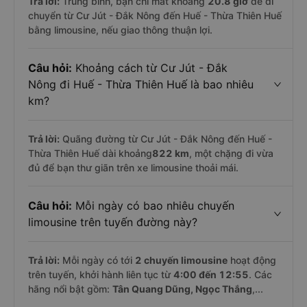
Trả lời:
Trung bình, bạn chỉ mất khoảng
20.8 giờ
để di
chuyển từ Cư Jút - Đắk Nông đến Huế - Thừa Thiên Huế
bằng limousine, nếu giao thông thuận lợi.
Câu hỏi:
Khoảng cách từ Cư Jút - Đắk
Nông đi Huế - Thừa Thiên Huế là bao nhiêu
km?
Trả lời:
Quãng đường từ Cư Jút - Đắk Nông đến Huế -
Thừa Thiên Huế dài khoảng
822 km
, một chặng đi vừa
đủ để bạn thư giãn trên xe limousine thoải mái.
Câu hỏi:
Mỗi ngày có bao nhiêu chuyến
limousine trên tuyến đường này?
Trả lời:
Mỗi ngày có tới
2 chuyến limousine
hoạt động
trên tuyến, khởi hành liên tục từ
4:00 đến 12:55
. Các
hãng nổi bật gồm:
Tân Quang Dũng, Ngọc Thắng
,...