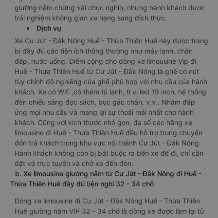
giường nằm chừng vài chục nghìn, nhưng hành khách được
trải nghiệm không gian xe hạng sang đích thực.
Dịch vụ
Xe Cư Jút - Đắk Nông Huế - Thừa Thiên Huế này được trang
bị đầy đủ các tiện ích thông thường như máy lạnh, chăn
đắp, nước uống. Điểm cộng cho dòng xe limousine Vip đi
Huế - Thừa Thiên Huế từ Cư Jút - Đắk Nông là ghế có nút
tùy chỉnh độ nghiêng của ghế phù hợp với nhu cầu của hành
khách. Xe có Wifi ,có thêm tủ lạnh, ti vi led 19 inch, hệ thống
đèn chiếu sáng đọc sách, bục gác chân, v.v.. Nhằm đáp
ứng mọi nhu cầu và mang lại sự thoải mái nhất cho hành
khách. Cũng với kích thước nhỏ gọn, đa số các hãng xe
limousine đi Huế - Thừa Thiên Huế đều hỗ trợ trung chuyển
đón trả khách trong khu vực nội thành Cư Jút - Đắk Nông.
Hành khách không còn bị bắt buộc ra bến xe để đi, chỉ cần
đặt vé trực tuyến và chờ xe đến đón.
b. Xe limousine giường nằm từ Cư Jút - Đắk Nông đi Huế -
Thừa Thiên Huế đầy đủ tiện nghi 32 - 34 chỗ
Dòng xe limousine đi Cư Jút - Đắk Nông Huế - Thừa Thiên
Huế giường nằm VIP 32 – 34 chỗ là dòng xe được làm lại từ