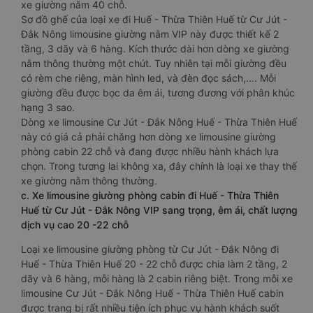
xe giường nằm 40 chỗ.
Sơ đồ ghế của loại xe đi Huế - Thừa Thiên Huế từ Cư Jút -
Đắk Nông limousine giường nằm VIP này được thiết kế 2
tầng, 3 dãy và 6 hàng. Kích thước dài hơn dòng xe giường
nằm thông thường một chút. Tuy nhiên tại mỗi giường đều
có rèm che riêng, màn hình led, và đèn đọc sách,…. Mỗi
giường đều được bọc da êm ái, tương đương với phân khúc
hạng 3 sao.
Dòng xe limousine Cư Jút - Đắk Nông Huế - Thừa Thiên Huế
này có giá cả phải chăng hơn dòng xe limousine giường
phòng cabin 22 chỗ và đang được nhiều hành khách lựa
chọn. Trong tương lai không xa, đây chính là loại xe thay thế
xe giường nằm thông thường.
c. Xe limousine giường phòng cabin đi Huế - Thừa Thiên
Huế từ Cư Jút - Đắk Nông VIP sang trọng, êm ái, chất lượng
dịch vụ cao 20 -22 chỗ
Loại xe limousine giường phòng từ Cư Jút - Đắk Nông đi
Huế - Thừa Thiên Huế 20 - 22 chỗ được chia làm 2 tầng, 2
dãy và 6 hàng, mỗi hàng là 2 cabin riêng biệt. Trong mỗi xe
limousine Cư Jút - Đắk Nông Huế - Thừa Thiên Huế cabin
được trang bị rất nhiều tiện ích phục vụ hành khách suốt