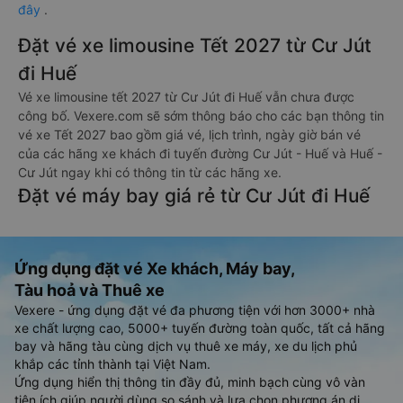
đây
.
Đặt vé xe limousine Tết 2027 từ Cư Jút
đi Huế
Vé xe limousine tết 2027 từ Cư Jút đi Huế vẫn chưa được
công bố. Vexere.com sẽ sớm thông báo cho các bạn thông tin
vé xe Tết 2027 bao gồm giá vé, lịch trình, ngày giờ bán vé
của các hãng xe khách đi tuyến đường Cư Jút - Huế và Huế -
Cư Jút ngay khi có thông tin từ các hãng xe.
Đặt vé máy bay giá rẻ từ Cư Jút đi Huế
Ứng dụng đặt vé Xe khách, Máy bay,
Tàu hoả và Thuê xe
Vexere - ứng dụng đặt vé đa phương tiện với hơn 3000+ nhà
xe chất lượng cao, 5000+ tuyến đường toàn quốc, tất cả hãng
bay và hãng tàu cùng dịch vụ thuê xe máy, xe du lịch phủ
khắp các tỉnh thành tại Việt Nam.
Ứng dụng hiển thị thông tin đầy đủ, minh bạch cùng vô vàn
tiện ích giúp người dùng so sánh và lựa chọn phương án di