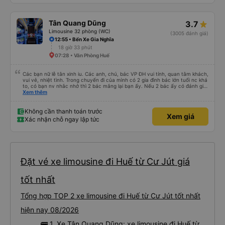
Tân Quang Dũng
3.7
Limousine 32 phòng (WC)
(3005 đánh giá)
12:55 • Bến Xe Gia Nghĩa
18 giờ 33 phút
07:28 • Văn Phòng Huế
Các bạn nữ lễ tân xinh iu. Các anh, chú, bác VP ĐH vui tính, quan tâm khách,
vui vẻ, nhiệt tình. Trong chuyến đi của mình có 2 gia đình bác lớn tuổi nc khá
to, có bạn nv nhắc nhở thì 2 bác mắng lại bạn ấy. Nếu 2 bác ấy có đánh giá
xấu thì mình ngược lại nha. Bạn ấy nhắc nhở rất đúng. 2 bác nói rất to. To
Xem thêm
đến lỗi mình ngủ còn mơ được câu chuyện các bác nói với nhau xuất hiện
trong giấc mơ của mình luôn. Nên nếu bạn ấy bị phản ánh thì đừng trừ lương
bạn ấy nha. Nếu bạn ấy bị trừ thì bảo bạn ấy liên hệ sđt của mình, mình hỗ
Không cần thanh toán trước
Xem giá
trợ ạ. Số mình đuôi 666, chuyến ĐH-NT ngày 16/1. À các bạn nữ lễ tân xinh
Xác nhận chỗ ngay lập tức
iu còn đổi cho mình phòng đơn sang đôi xong còn note là (một mình) yêu
luôn. Nhưng phòng đôi mà nằm một thì mỗi lần xe rẽ 1 cái là ✈️ Ít đi xe khách
nhưng đủ để đánh giá 10/10.
Đặt vé xe limousine đi Huế từ Cư Jút giá
tốt nhất
Tổng hợp TOP 2 xe limousine đi Huế từ Cư Jút tốt nhất
hiện nay 08/2026
🚌 1. Xe Tân Quang Dũng: xe limousine đi Huế từ