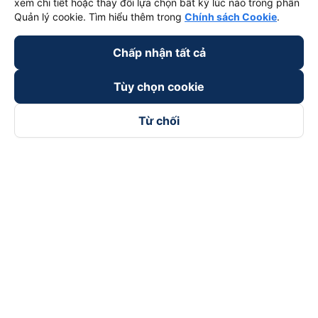
xem chi tiết hoặc thay đổi lựa chọn bất kỳ lúc nào trong phần
Quản lý cookie. Tìm hiểu thêm trong
Chính sách Cookie
.
Chấp nhận tất cả
Tùy chọn cookie
Từ chối
Theo dõi chúng tôi trên
Facebook
Tiktok
Youtube
Công ty TNHH Thương Mại Dịch Vụ Vexere
Địa chỉ đăng ký kinh doanh: 8C Chữ Đồng Tử, Phường Tân
Sơn Nhất, TP. Hồ Chí Minh, Việt Nam
Địa chỉ
:
Lầu 2, toà nhà H3 Circo Hoàng Diệu, 384 Hoàng Diệu,
Phường Khánh Hội, TP Hồ Chí Minh, Việt Nam
Tầng 3, toà nhà 101 Láng Hạ, 101 Láng Hạ, Phường Láng, TP.
Hà Nội, Việt Nam