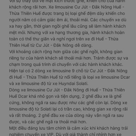
Với sự thay đổi về mặt kích thước ghế, khiến chỗ của hành
khách rộng rãi hơn. Xe limousine Cư Jút - Đắk Nông Huế -
Thừa Thiên Huế được trang bị loại ghế đệm dày khiến cho
người nằm có cảm giác êm ái, thoải mái. Các chuyến xe dù
xa hay gần, thời gian ngồi ghế lâu cũng sẽ làm hành khách
mệt mỏi. Nhưng với xe hạng thương gia, hành khách hoàn
toàn có thể thư giãn và nghỉ ngơi trên xe đi Huế - Thừa
Thiên Huế từ Cư Jút - Đắk Nông dễ dàng.
Với khoảng cách rộng hơn giữa các ghế ngồi, không gian
riêng tư của hành khách sẽ thoải mái hơn. Tránh được sự va
chạm trong quá trình di chuyển với các hành khách khác.
Hiện tại có 2 dòng xe limousine 9 chỗ từ Cư Jút - Đắk Nông
đi Huế - Thừa Thiên Huế từ nổi tiếng là loại xe limousine Dcar
và xe limousine độ từ xe Huyndai Solati.
Dòng xe limousine Cư Jút - Đắk Nông đi Huế - Thừa Thiên
Huế Dcar khá nhỏ gọn và tiện dụng, 2 ghế đầu xe là ghế
cứng, không ngã ra sau được như các ghế còn lại. Dòng xe
limousine độ từ Solati lại có trần cao, không gian xe rộng rãi
và rất thoáng. 2 ghế đầu xe của dòng này vẫn ngã ra sau
được, và các ghế ngã ra thoải mái hơn.
Một điều đáng lưu tâm chính là cảm xúc khi khách hàng trải
nghiệm chuyến xe VIP. Dù với giá thành chỉ nhỉnh hơn xe