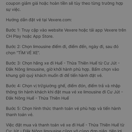
coupon giảm giá hoặc hoàn tiền sẽ tùy theo từng trường hợp
sự việc.
Hướng dẫn đặt vé tại Vexere.com:
Bước 1: Truy cập vào website Vexere hoặc tải app Vexere trên
CH Play hoặc App Store.
Bước 2: Chọn limousine điểm đi, điểm đến, ngày đi, sau đó
chọn “TÌM VÉ XE”.
Bước 3: Chọn hãng xe đi Huế - Thừa Thiên Huế từ Cư Jút -
Đắk Nông limousine, giờ khởi hành phù hợp. Bấm chọn vào
khung giờ quý khách muốn đi để tiến hành đặt vé.
Bước 4: Chọn vị trí/giường ghế, điểm đón, điểm trả và nhập
thông tin hành khách khi đặt mua vé xe limousine đi Cư Jút -
Đắk Nông Huế - Thừa Thiên Huế
Bước 5: Chọn hình thức thanh toán vé phù hợp và tiến hành
thanh toán vé.
Việc đặt mua và thanh toán vé xe đi Huế - Thừa Thiên Huế từ
Cư Jút - Đắk Nông limousine cũng vô cùng đơn giản, tiện lợi