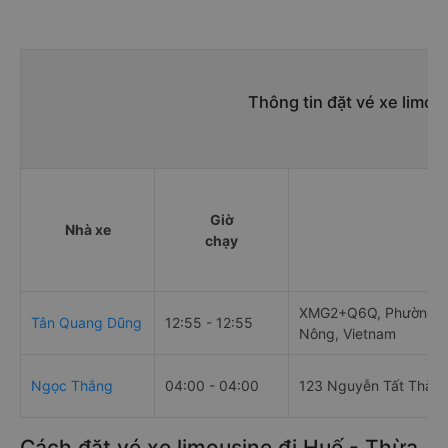
Thông tin đặt vé xe limou
Giờ
Nhà xe
Đ
chạy
XMG2+Q6Q, Phường Ng
Tân Quang Dũng
12:55 - 12:55
Nông, Vietnam
Ngọc Thắng
04:00 - 04:00
123 Nguyễn Tất Thành
Cách đặt vé xe limousine đi Huế - Thừa