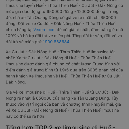
limousine tuyến Huế - Thừa Thiên Huế - Cư Jút - Đắk Nông có
mức giá dao động từ 650000 đồng - 1200000 đồng. Trong
đó, nhà xe Tân Quang Dũng có giá vé rẻ nhất, chỉ 650000
đồng. Đặt vé xe Cư Jút - Đắk Nông Huế - Thừa Thiên Huế
chính hãng tại
Vexere.com
để có giá rẻ nhất, đảm bảo giữ chỗ
100% và hỗ trợ đổi trả vé miễn phí. Tổng đài tư vấn, đặt vé và
đổi trả vé miễn phí:
1900 888684
.
Xe Cư Jút - Đắk Nông Huế - Thừa Thiên Huế limousine tốt
nhất: Xe từ Cư Jút - Đắk Nông đi Huế - Thừa Thiên Huế
limousine được đánh giá chung có chất lượng Trung bình với
điểm đánh giá trung bình từ 1.9/5 dựa trên 3005 phản hồi của
hành khách Xe limousine về Huế - Thừa Thiên Huế từ Cư Jút -
Đắk Nông.
Giá vé xe limousine đi Huế - Thừa Thiên Huế từ Cư Jút - Đắk
Nông rẻ nhất là 650000 của hãng xe Tân Quang Dũng. Tùy
thuộc vào vị trí ngồi của bạn và chương trình khuyến mãi, giá
vé Xe Cư Jút - Đắk Nông đi Huế - Thừa Thiên Huế limousine
này có thể sẽ rẻ hơn
Tổng hợp TOP 2 xe limousine đi Huế -