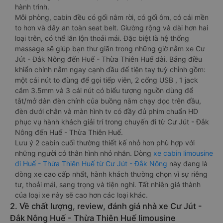
hành trình.
Mỗi phòng, cabin đều có gối nằm rời, có gối ôm, có cái mền
to hơn và dây an toàn seat belt. Giường rộng và dài hơn hai
loại trên, có thể lăn lộn thoải mái. Đặc biệt là hệ thống
massage sẽ giúp bạn thư giãn trong những giờ nằm xe Cư
Jút - Đắk Nông đến Huế - Thừa Thiên Huế dài. Bảng điều
khiển chính nằm ngay cạnh đầu để tiện tay tuỳ chỉnh gồm:
một cái nút to đùng để gọi tiếp viên, 2 cổng USB , 1 jack
cắm 3.5mm và 3 cái nút có biểu tượng nguồn dùng để
tắt/mở dàn đèn chính của buồng nằm chạy dọc trên đầu,
đèn dưới chân và màn hình tv có đầy đủ phim chuẩn HD
phục vụ hành khách giải trí trong chuyến đi từ Cư Jút - Đắk
Nông đến Huế - Thừa Thiên Huế.
Lưu ý 2 cabin cuối thường thiết kế nhỏ hơn phù hợp với
những người có thân hình nhỏ nhắn. Dòng
xe cabin limousine
đi Huế - Thừa Thiên Huế từ Cư Jút - Đắk Nông
này đang là
dòng xe cao cấp nhất, hành khách thường chọn vì sự riêng
tư, thoải mái, sang trọng và tiện nghi. Tất nhiên giá thành
của loại xe này sẽ cao hơn các loại khác.
2. Về chất lượng, review, đánh giá nhà xe Cư Jút -
Đắk Nông Huế - Thừa Thiên Huế limousine