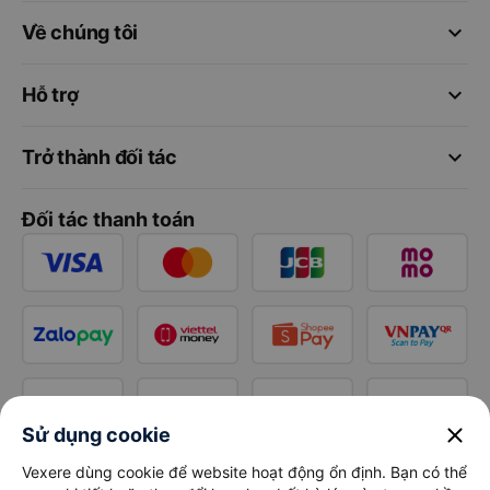
keyboard_arrow_down
Về chúng tôi
keyboard_arrow_down
Hỗ trợ
keyboard_arrow_down
Trở thành đối tác
Đối tác thanh toán
close
Sử dụng cookie
Vexere dùng cookie để website hoạt động ổn định. Bạn có thể