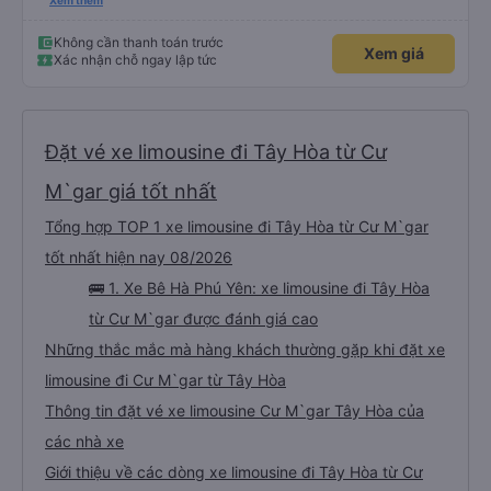
Hòa. Em lái xe trung chuyển rất vui tính và nhiệt tình giúp khách đưa hành lý
Xem thêm
lên xe cũng như đúng giờ đưa đón. Mong là nhà xe ngày càng phục vụ tốt và
có nhiều khách hàng.
Không cần thanh toán trước
Xem giá
Xác nhận chỗ ngay lập tức
Đặt vé xe limousine đi Tây Hòa từ Cư
M`gar giá tốt nhất
Tổng hợp TOP 1 xe limousine đi Tây Hòa từ Cư M`gar
tốt nhất hiện nay 08/2026
🚌 1. Xe Bê Hà Phú Yên: xe limousine đi Tây Hòa
từ Cư M`gar được đánh giá cao
Những thắc mắc mà hàng khách thường gặp khi đặt xe
limousine đi Cư M`gar từ Tây Hòa
Thông tin đặt vé xe limousine Cư M`gar Tây Hòa của
các nhà xe
Giới thiệu về các dòng xe limousine đi Tây Hòa từ Cư