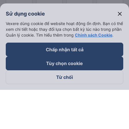
close
Sử dụng cookie
Vexere dùng cookie để website hoạt động ổn định. Bạn có thể
xem chi tiết hoặc thay đổi lựa chọn bất kỳ lúc nào trong phần
Quản lý cookie. Tìm hiểu thêm trong
Chính sách Cookie
.
Chấp nhận tất cả
Tùy chọn cookie
Từ chối
Theo dõi chúng tôi trên
Facebook
Tiktok
Youtube
Công ty TNHH Thương Mại Dịch Vụ Vexere
Địa chỉ đăng ký kinh doanh: 8C Chữ Đồng Tử, Phường Tân
Sơn Nhất, TP. Hồ Chí Minh, Việt Nam