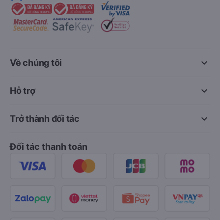
keyboard_arrow_down
Về chúng tôi
keyboard_arrow_down
Hỗ trợ
keyboard_arrow_down
Trở thành đối tác
Đối tác thanh toán