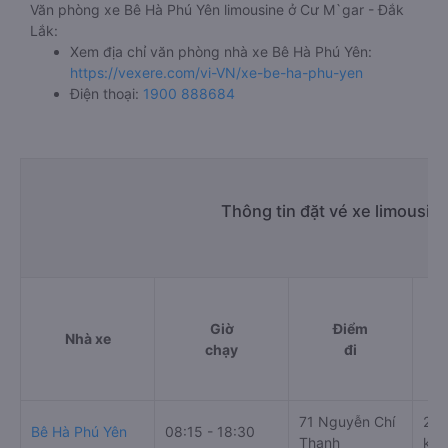
Văn phòng xe Bê Hà Phú Yên limousine ở Cư M`gar - Đắk
Lắk:
Xem địa chỉ văn phòng nhà xe Bê Hà Phú Yên:
https://vexere.com/vi-VN/xe-be-ha-phu-yen
Điện thoại:
1900 888684
Thông tin đặt vé xe limousin
Giờ
Điểm
Nhà xe
chạy
đi
71 Nguyễn Chí
227
Bê Hà Phú Yên
08:15 - 18:30
Thanh
khá