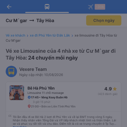
arrow_back
Tải app Vexere ngay!
Tải app Vexere
-30k
Mở app
Mở app
Nhận ưu đãi thành viên độc
-30k/ghế khi đặt vé máy bay qua
quyền
app
Cư M`gar
Tây Hòa
Chọn ngày
Vé xe khách
xe đi Phú Yên từ Đắk Lắk
xe limousine đi Tây Hòa từ
Cư M'gar
Vé xe Limousine của 4 nhà xe từ Cư M`gar đi
Tây Hòa
: 24 chuyến mỗi ngày
Vexere Team
Ngày cập nhật: 10/08/2026
Bê Hà Phú Yên
4.9
Limousine 11 chỗ massage
(423 đánh giá)
17:45 • Vòng Xoay Buôn Hồ
3 giờ 15 phút
21:00 • Bến xe Liên Tỉnh Phú Yên
Tôi lần đầu đi xe Bê Hà 2 lượt đi Phú Yên và về lại BMT trong vòng 5 ngày.
Nhận thấy nhân viên Tổng Đài và VP tiếp khách nhiệt tình và thân thiện. Lái
xe và phục vụ rất tốt và chu đáo. Điểm tốt là có xe trung chuyển ở Tp Tuy