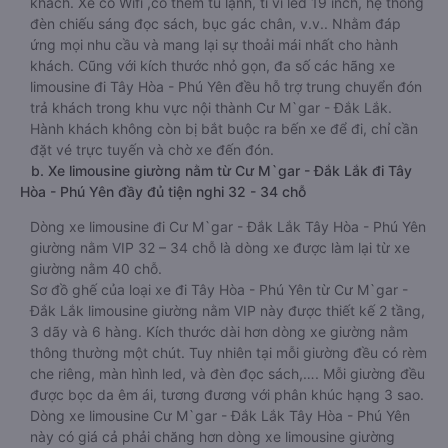
khách. Xe có Wifi ,có thêm tủ lạnh, ti vi led 19 inch, hệ thống
đèn chiếu sáng đọc sách, bục gác chân, v.v.. Nhằm đáp
ứng mọi nhu cầu và mang lại sự thoải mái nhất cho hành
khách. Cũng với kích thước nhỏ gọn, đa số các hãng xe
limousine đi Tây Hòa - Phú Yên đều hỗ trợ trung chuyển đón
trả khách trong khu vực nội thành Cư M`gar - Đắk Lắk.
Hành khách không còn bị bắt buộc ra bến xe để đi, chỉ cần
đặt vé trực tuyến và chờ xe đến đón.
b. Xe limousine giường nằm từ Cư M`gar - Đắk Lắk đi Tây
Hòa - Phú Yên đầy đủ tiện nghi 32 - 34 chỗ
Dòng xe limousine đi Cư M`gar - Đắk Lắk Tây Hòa - Phú Yên
giường nằm VIP 32 – 34 chỗ là dòng xe được làm lại từ xe
giường nằm 40 chỗ.
Sơ đồ ghế của loại xe đi Tây Hòa - Phú Yên từ Cư M`gar -
Đắk Lắk limousine giường nằm VIP này được thiết kế 2 tầng,
3 dãy và 6 hàng. Kích thước dài hơn dòng xe giường nằm
thông thường một chút. Tuy nhiên tại mỗi giường đều có rèm
che riêng, màn hình led, và đèn đọc sách,…. Mỗi giường đều
được bọc da êm ái, tương đương với phân khúc hạng 3 sao.
Dòng xe limousine Cư M`gar - Đắk Lắk Tây Hòa - Phú Yên
này có giá cả phải chăng hơn dòng xe limousine giường