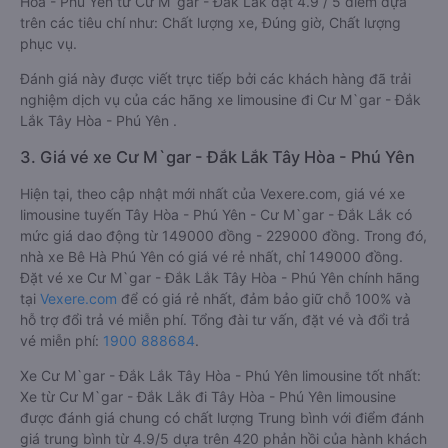
Hòa - Phú Yên từ Cư M`gar - Đắk Lắk đạt 4.9 / 5 điểm dựa
trên các tiêu chí như: Chất lượng xe, Đúng giờ, Chất lượng
phục vụ.
Đánh giá này được viết trực tiếp bởi các khách hàng đã trải
nghiệm dịch vụ của các hãng xe limousine đi Cư M`gar - Đắk
Lắk Tây Hòa - Phú Yên .
3. Giá vé xe Cư M`gar - Đắk Lắk Tây Hòa - Phú Yên
Hiện tại, theo cập nhật mới nhất của Vexere.com, giá vé xe
limousine tuyến Tây Hòa - Phú Yên - Cư M`gar - Đắk Lắk có
mức giá dao động từ 149000 đồng - 229000 đồng. Trong đó,
nhà xe Bê Hà Phú Yên có giá vé rẻ nhất, chỉ 149000 đồng.
Đặt vé xe Cư M`gar - Đắk Lắk Tây Hòa - Phú Yên chính hãng
tại
Vexere.com
để có giá rẻ nhất, đảm bảo giữ chỗ 100% và
hỗ trợ đổi trả vé miễn phí. Tổng đài tư vấn, đặt vé và đổi trả
vé miễn phí:
1900 888684
.
Xe Cư M`gar - Đắk Lắk Tây Hòa - Phú Yên limousine tốt nhất:
Xe từ Cư M`gar - Đắk Lắk đi Tây Hòa - Phú Yên limousine
được đánh giá chung có chất lượng Trung bình với điểm đánh
giá trung bình từ 4.9/5 dựa trên 420 phản hồi của hành khách