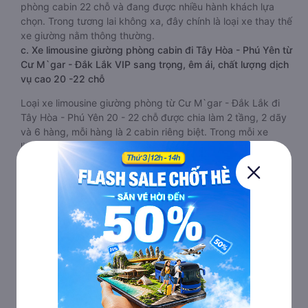
phòng cabin 22 chỗ và đang được nhiều hành khách lựa
chọn. Trong tương lai không xa, đây chính là loại xe thay thế
xe giường nằm thông thường.
c. Xe limousine giường phòng cabin đi Tây Hòa - Phú Yên từ
Cư M`gar - Đắk Lắk VIP sang trọng, êm ái, chất lượng dịch
vụ cao 20 -22 chỗ
Loại xe limousine giường phòng từ Cư M`gar - Đắk Lắk đi
Tây Hòa - Phú Yên 20 - 22 chỗ được chia làm 2 tầng, 2 dãy
và 6 hàng, mỗi hàng là 2 cabin riêng biệt. Trong mỗi xe
limousine Cư M`gar - Đắk Lắk Tây Hòa - Phú Yên cabin
được trang bị rất nhiều tiện ích phục vụ hành khách suốt
hành trình.
Mỗi phòng, cabin đều có gối nằm rời, có gối ôm, có cái mền
to hơn và dây an toàn seat belt. Giường rộng và dài hơn hai
loại trên, có thể lăn lộn thoải mái. Đặc biệt là hệ thống
massage sẽ giúp bạn thư giãn trong những giờ nằm xe Cư
M`gar - Đắk Lắk đến Tây Hòa - Phú Yên dài. Bảng điều
khiển chính nằm ngay cạnh đầu để tiện tay tuỳ chỉnh gồm:
một cái nút to đùng để gọi tiếp viên, 2 cổng USB , 1 jack
cắm 3.5mm và 3 cái nút có biểu tượng nguồn dùng để
tắt/mở dàn đèn chính của buồng nằm chạy dọc trên đầu,