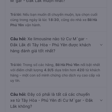
M`gar - Đắk Lắk muộn nhất?
Trả lời:
Nếu bạn muốn đi chuyến muộn, lựa chọn cuối
cùng trong ngày là lúc
18:30
, cũng do nhà xe
Bê Hà
Phú Yên
vận hành.
Câu hỏi:
Xe limousine nào từ Cư M`gar -
Đắk Lắk đi Tây Hòa - Phú Yên được khách
hàng đánh giá tốt nhất?
Trả lời:
Trong số các hãng,
Bê Hà Phú Yên
nổi bật nhất
với điểm chất lượng
4.9
/5
dựa trên hơn
420
từ khách
hàng – một con số minh chứng cho dịch vụ cao cấp và
uy tín.
Câu hỏi:
Đây có phải là tất cả các chuyến
xe từ Tây Hòa - Phú Yên đi Cư M`gar - Đắk
Lắk không?