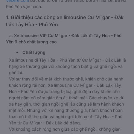
Vexere.com
bắt đầu từ 08:15 đến 18:30 bởi 24 nhà xe: Bê Hà
Phú Yên vận hành.
1. Giới thiệu các dòng xe limousine Cư M`gar - Đắk
Lắk Tây Hòa - Phú Yên
a. Xe limousine VIP Cư M`gar - Đắk Lắk đi Tây Hòa - Phú
Yên 9 chỗ chất lượng cao
Chất lượng
Xe limousine đi Tây Hòa - Phú Yên từ Cư M`gar - Đắk Lắk là
hạng xe thương gia với khoảng tách biệt giữa ghế ngồi và
ghế lái.
Với sự thay đổi về mặt kích thước ghế, khiến chỗ của hành
khách rộng rãi hơn. Xe limousine Cư M`gar - Đắk Lắk Tây
Hòa - Phú Yên được trang bị loại ghế đệm dày khiến cho
người nằm có cảm giác êm ái, thoải mái. Các chuyến xe dù
xa hay gần, thời gian ngồi ghế lâu cũng sẽ làm hành khách
mệt mỏi. Nhưng với xe hạng thương gia, hành khách hoàn
toàn có thể thư giãn và nghỉ ngơi trên xe đi Tây Hòa - Phú
Yên từ Cư M`gar - Đắk Lắk dễ dàng.
Với khoảng cách rộng hơn giữa các ghế ngồi, không gian