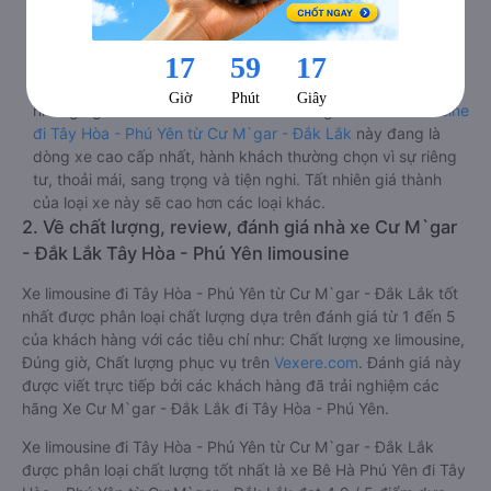
đèn dưới chân và màn hình tv có đầy đủ phim chuẩn HD
phục vụ hành khách giải trí trong chuyến đi từ Cư M`gar -
Đắk Lắk đến Tây Hòa - Phú Yên.
Lưu ý 2 cabin cuối thường thiết kế nhỏ hơn phù hợp với
những người có thân hình nhỏ nhắn. Dòng
xe cabin limousine
đi Tây Hòa - Phú Yên từ Cư M`gar - Đắk Lắk
này đang là
dòng xe cao cấp nhất, hành khách thường chọn vì sự riêng
tư, thoải mái, sang trọng và tiện nghi. Tất nhiên giá thành
của loại xe này sẽ cao hơn các loại khác.
2. Về chất lượng, review, đánh giá nhà xe Cư M`gar
- Đắk Lắk Tây Hòa - Phú Yên limousine
Xe limousine đi Tây Hòa - Phú Yên từ Cư M`gar - Đắk Lắk tốt
nhất được phân loại chất lượng dựa trên đánh giá từ 1 đến 5
của khách hàng với các tiêu chí như: Chất lượng xe limousine,
Đúng giờ, Chất lượng phục vụ trên
Vexere.com
. Đánh giá này
được viết trực tiếp bởi các khách hàng đã trải nghiệm các
hãng Xe Cư M`gar - Đắk Lắk đi Tây Hòa - Phú Yên.
Xe limousine đi Tây Hòa - Phú Yên từ Cư M`gar - Đắk Lắk
được phân loại chất lượng tốt nhất là xe Bê Hà Phú Yên đi Tây