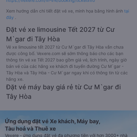
https://vexere.com/vi-VN/booking/ticketinfo
Xem hướng dẫn chi tiết đặt vé xe, minh họa bằng hình ảnh
tại
đây
.
Đặt vé xe limousine Tết 2027 từ Cư
M`gar đi Tây Hòa
Vé xe limousine tết 2027 từ Cư M`gar đi Tây Hòa vẫn chưa
được công bố. Vexere.com sẽ sớm thông báo cho các bạn
thông tin vé xe Tết 2027 bao gồm giá vé, lịch trình, ngày giờ
bán vé của các hãng xe khách đi tuyến đường Cư M`gar -
Tây Hòa và Tây Hòa - Cư M`gar ngay khi có thông tin từ các
hãng xe.
Đặt vé máy bay giá rẻ từ Cư M`gar đi
Tây Hòa
Ứng dụng đặt vé Xe khách, Máy bay,
Tàu hoả và Thuê xe
Vexere - ứng dụng đặt vé đa phương tiện với hơn 3000+ nhà