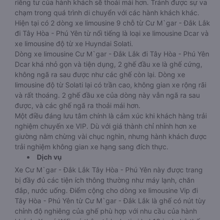
riêng tư của hành khách sẽ thoải mái hơn. Tránh được sự va
chạm trong quá trình di chuyển với các hành khách khác.
Hiện tại có 2 dòng xe limousine 9 chỗ từ Cư M`gar - Đắk Lắk
đi Tây Hòa - Phú Yên từ nổi tiếng là loại xe limousine Dcar và
xe limousine độ từ xe Huyndai Solati.
Dòng xe limousine Cư M`gar - Đắk Lắk đi Tây Hòa - Phú Yên
Dcar khá nhỏ gọn và tiện dụng, 2 ghế đầu xe là ghế cứng,
không ngã ra sau được như các ghế còn lại. Dòng xe
limousine độ từ Solati lại có trần cao, không gian xe rộng rãi
và rất thoáng. 2 ghế đầu xe của dòng này vẫn ngã ra sau
được, và các ghế ngã ra thoải mái hơn.
Một điều đáng lưu tâm chính là cảm xúc khi khách hàng trải
nghiệm chuyến xe VIP. Dù với giá thành chỉ nhỉnh hơn xe
giường nằm chừng vài chục nghìn, nhưng hành khách được
trải nghiệm không gian xe hạng sang đích thực.
Dịch vụ
Xe Cư M`gar - Đắk Lắk Tây Hòa - Phú Yên này được trang
bị đầy đủ các tiện ích thông thường như máy lạnh, chăn
đắp, nước uống. Điểm cộng cho dòng xe limousine Vip đi
Tây Hòa - Phú Yên từ Cư M`gar - Đắk Lắk là ghế có nút tùy
chỉnh độ nghiêng của ghế phù hợp với nhu cầu của hành