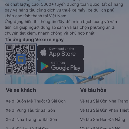
xe chất lượng cao, 5000+ tuyến đường toàn quốc, tất cả hãng
bay và hãng tàu cùng dịch vụ thuê xe máy, xe du lịch phủ
khắp các tỉnh thành tại Việt Nam.
Ứng dụng hiển thị thông tin đầy đủ, minh bạch cùng vô vàn
tiện ích giúp người dùng so sánh và lựa chọn phương án di
chuyển tiết kiệm, nhanh chóng và phù hợp nhất.
Tải ứng dụng Vexere ngay
Vé xe khách
Vé tàu hỏa
Xe đi Buôn Mê Thuột từ Sài Gòn
Vé tàu Sài Gòn Nha Trang
Xe đi Vũng Tàu từ Sài Gòn
Vé tàu Sài Gòn Phan Thiết
Xe đi Nha Trang từ Sài Gòn
Vé tàu Sài Gòn Đà Nẵng
Xe đi Đà Lạt từ Sài Gòn
Vé tàu Sài Gòn Hà Nội