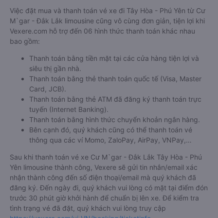
Việc đặt mua và thanh toán vé xe đi Tây Hòa - Phú Yên từ Cư
M`gar - Đắk Lắk limousine cũng vô cùng đơn giản, tiện lợi khi
Vexere.com hỗ trợ đến 06 hình thức thanh toán khác nhau
bao gồm:
Thanh toán bằng tiền mặt tại các cửa hàng tiện lợi và
siêu thị gần nhà.
Thanh toán bằng thẻ thanh toán quốc tế (Visa, Master
Card, JCB).
Thanh toán bằng thẻ ATM đã đăng ký thanh toán trực
tuyến (Internet Banking).
Thanh toán bằng hình thức chuyển khoản ngân hàng.
Bên cạnh đó, quý khách cũng có thể thanh toán vé
thông qua các ví Momo, ZaloPay, AirPay, VNPay,…
Sau khi thanh toán vé xe Cư M`gar - Đắk Lắk Tây Hòa - Phú
Yên limousine thành công, Vexere sẽ gửi tin nhắn/email xác
nhận thành công đến số điện thoại/email mà quý khách đã
đăng ký. Đến ngày đi, quý khách vui lòng có mặt tại điểm đón
trước 30 phút giờ khởi hành để chuẩn bị lên xe. Để kiểm tra
tình trạng vé đã đặt, quý khách vui lòng truy cập