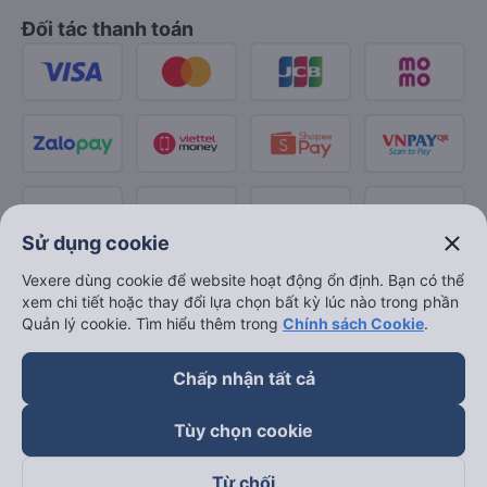
Đối tác thanh toán
close
Sử dụng cookie
Vexere dùng cookie để website hoạt động ổn định. Bạn có thể
xem chi tiết hoặc thay đổi lựa chọn bất kỳ lúc nào trong phần
Quản lý cookie. Tìm hiểu thêm trong
Chính sách Cookie
.
Chấp nhận tất cả
Tùy chọn cookie
Từ chối