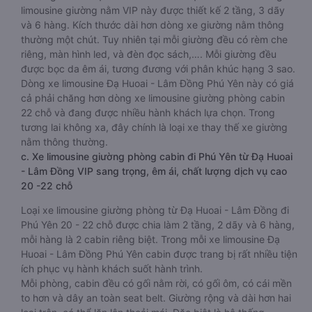
limousine giường nằm VIP này được thiết kế 2 tầng, 3 dãy
và 6 hàng. Kích thước dài hơn dòng xe giường nằm thông
thường một chút. Tuy nhiên tại mỗi giường đều có rèm che
riêng, màn hình led, và đèn đọc sách,…. Mỗi giường đều
được bọc da êm ái, tương đương với phân khúc hạng 3 sao.
Dòng xe limousine Đạ Huoai - Lâm Đồng Phú Yên này có giá
cả phải chăng hơn dòng xe limousine giường phòng cabin
22 chỗ và đang được nhiều hành khách lựa chọn. Trong
tương lai không xa, đây chính là loại xe thay thế xe giường
nằm thông thường.
c. Xe limousine giường phòng cabin đi Phú Yên từ Đạ Huoai
- Lâm Đồng VIP sang trọng, êm ái, chất lượng dịch vụ cao
20 -22 chỗ
Loại xe limousine giường phòng từ Đạ Huoai - Lâm Đồng đi
Phú Yên 20 - 22 chỗ được chia làm 2 tầng, 2 dãy và 6 hàng,
mỗi hàng là 2 cabin riêng biệt. Trong mỗi xe limousine Đạ
Huoai - Lâm Đồng Phú Yên cabin được trang bị rất nhiều tiện
ích phục vụ hành khách suốt hành trình.
Mỗi phòng, cabin đều có gối nằm rời, có gối ôm, có cái mền
to hơn và dây an toàn seat belt. Giường rộng và dài hơn hai