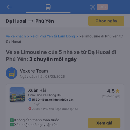
arrow_back
Tải app Vexere ngay!
Tải app Vexere
-30k
Mở app
Mở app
Nhận ưu đãi thành viên độc
-30k/ghế khi đặt vé máy bay qua
quyền
app
Đạ Huoai
Phú Yên
Chọn ngày
Vé xe khách
xe đi Phú Yên từ Lâm Đồng
xe limousine đi Phú Yên từ
Đạ Huoai
Vé xe Limousine của 5 nhà xe từ Đạ Huoai đi
Phú Yên
: 3 chuyến mỗi ngày
Vexere Team
Ngày cập nhật: 08/08/2026
Xuân Hải
4.5
Limousine 24 Phòng Đôi
(25 đánh giá)
15:30 • Bến xe liên tỉnh Đà Lạt
5 giờ
20:30 • Phú Yên (Dọc Quốc lộ 1A)
Không cần thanh toán trước
Xem giá
Xác nhận chỗ ngay lập tức