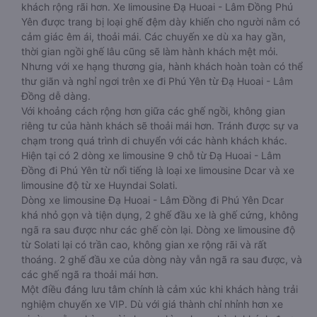
khách rộng rãi hơn. Xe limousine Đạ Huoai - Lâm Đồng Phú
Yên được trang bị loại ghế đệm dày khiến cho người nằm có
cảm giác êm ái, thoải mái. Các chuyến xe dù xa hay gần,
thời gian ngồi ghế lâu cũng sẽ làm hành khách mệt mỏi.
Nhưng với xe hạng thương gia, hành khách hoàn toàn có thể
thư giãn và nghỉ ngơi trên xe đi Phú Yên từ Đạ Huoai - Lâm
Đồng dễ dàng.
Với khoảng cách rộng hơn giữa các ghế ngồi, không gian
riêng tư của hành khách sẽ thoải mái hơn. Tránh được sự va
chạm trong quá trình di chuyển với các hành khách khác.
Hiện tại có 2 dòng xe limousine 9 chỗ từ Đạ Huoai - Lâm
Đồng đi Phú Yên từ nổi tiếng là loại xe limousine Dcar và xe
limousine độ từ xe Huyndai Solati.
Dòng xe limousine Đạ Huoai - Lâm Đồng đi Phú Yên Dcar
khá nhỏ gọn và tiện dụng, 2 ghế đầu xe là ghế cứng, không
ngã ra sau được như các ghế còn lại. Dòng xe limousine độ
từ Solati lại có trần cao, không gian xe rộng rãi và rất
thoáng. 2 ghế đầu xe của dòng này vẫn ngã ra sau được, và
các ghế ngã ra thoải mái hơn.
Một điều đáng lưu tâm chính là cảm xúc khi khách hàng trải
nghiệm chuyến xe VIP. Dù với giá thành chỉ nhỉnh hơn xe