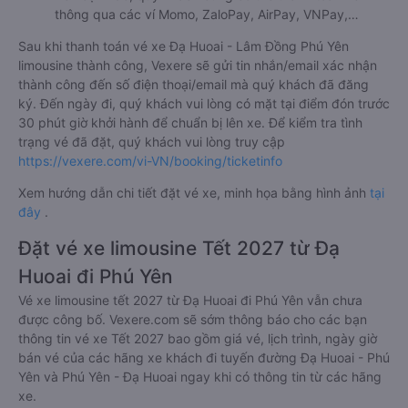
thông qua các ví Momo, ZaloPay, AirPay, VNPay,…
Sau khi thanh toán vé xe Đạ Huoai - Lâm Đồng Phú Yên
limousine thành công, Vexere sẽ gửi tin nhắn/email xác nhận
thành công đến số điện thoại/email mà quý khách đã đăng
ký. Đến ngày đi, quý khách vui lòng có mặt tại điểm đón trước
30 phút giờ khởi hành để chuẩn bị lên xe. Để kiểm tra tình
trạng vé đã đặt, quý khách vui lòng truy cập
https://vexere.com/vi-VN/booking/ticketinfo
Xem hướng dẫn chi tiết đặt vé xe, minh họa bằng hình ảnh
tại
đây
.
Đặt vé xe limousine Tết 2027 từ Đạ
Huoai đi Phú Yên
Vé xe limousine tết 2027 từ Đạ Huoai đi Phú Yên vẫn chưa
được công bố. Vexere.com sẽ sớm thông báo cho các bạn
thông tin vé xe Tết 2027 bao gồm giá vé, lịch trình, ngày giờ
bán vé của các hãng xe khách đi tuyến đường Đạ Huoai - Phú
Yên và Phú Yên - Đạ Huoai ngay khi có thông tin từ các hãng
xe.