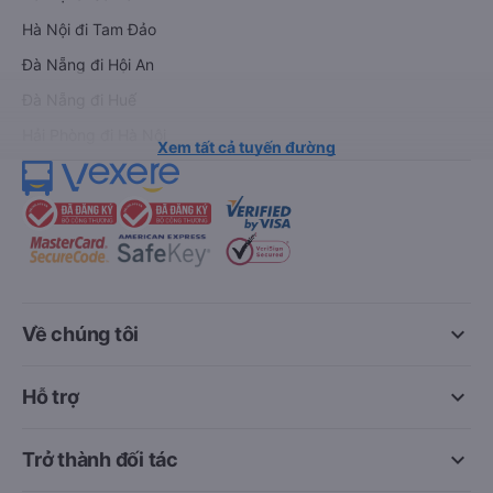
Hà Nội đi Tam Đảo
Đà Nẵng đi Hội An
Đà Nẵng đi Huế
Hải Phòng đi Hà Nội
Xem tất cả tuyến đường
keyboard_arrow_down
Về chúng tôi
keyboard_arrow_down
Hỗ trợ
keyboard_arrow_down
Trở thành đối tác