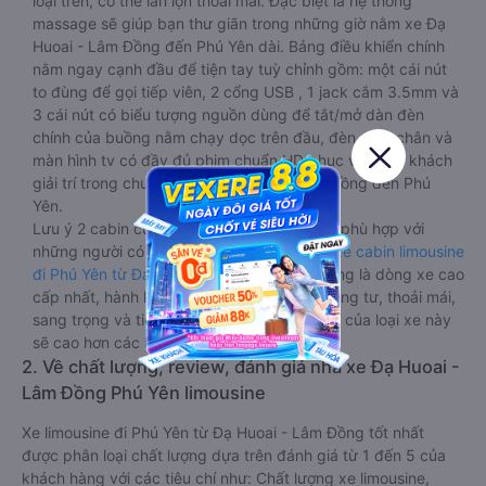
loại trên, có thể lăn lộn thoải mái. Đặc biệt là hệ thống
massage sẽ giúp bạn thư giãn trong những giờ nằm xe Đạ
Huoai - Lâm Đồng đến Phú Yên dài. Bảng điều khiển chính
nằm ngay cạnh đầu để tiện tay tuỳ chỉnh gồm: một cái nút
to đùng để gọi tiếp viên, 2 cổng USB , 1 jack cắm 3.5mm và
3 cái nút có biểu tượng nguồn dùng để tắt/mở dàn đèn
chính của buồng nằm chạy dọc trên đầu, đèn dưới chân và
màn hình tv có đầy đủ phim chuẩn HD phục vụ hành khách
giải trí trong chuyến đi từ Đạ Huoai - Lâm Đồng đến Phú
Yên.
Lưu ý 2 cabin cuối thường thiết kế nhỏ hơn phù hợp với
những người có thân hình nhỏ nhắn. Dòng
xe cabin limousine
đi Phú Yên từ Đạ Huoai - Lâm Đồng
này đang là dòng xe cao
cấp nhất, hành khách thường chọn vì sự riêng tư, thoải mái,
sang trọng và tiện nghi. Tất nhiên giá thành của loại xe này
sẽ cao hơn các loại khác.
2. Về chất lượng, review, đánh giá nhà xe Đạ Huoai -
Lâm Đồng Phú Yên limousine
Xe limousine đi Phú Yên từ Đạ Huoai - Lâm Đồng tốt nhất
được phân loại chất lượng dựa trên đánh giá từ 1 đến 5 của
khách hàng với các tiêu chí như: Chất lượng xe limousine,