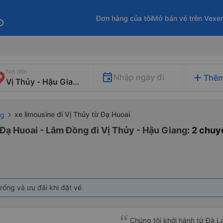
Đơn hàng của tôi
Mở bán vé trên Vexe
fo
Nơi đến
add
Nhập ngày đi
Thêm
xe limousine đi Vị Thủy từ Đạ Huoai
ng
 Đạ Huoai - Lâm Đồng đi Vị Thủy - Hậu Giang
: 2 chu
rống và ưu đãi khi đặt vé
Chúng tôi khởi hành từ Đà Lạ