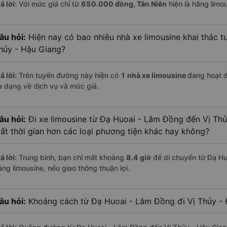
ả lời:
Với mức giá chỉ từ
650.000
đồng,
Tân Niên
hiện là hãng limou
âu hỏi:
Hiện nay có bao nhiêu nhà xe limousine khai thác 
hủy - Hậu Giang?
ả lời:
Trên tuyến đường này hiện có
1
nhà xe
limousine
đang hoạt 
a dạng về dịch vụ và mức giá.
âu hỏi:
Đi xe limousine từ Đạ Huoai - Lâm Đồng đến Vị Thủ
ất thời gian hơn các loại phương tiện khác hay không?
ả lời:
Trung bình, bạn chỉ mất khoảng
8.4 giờ
để di chuyển từ Đạ Hu
ằng limousine, nếu giao thông thuận lợi.
âu hỏi:
Khoảng cách từ Đạ Huoai - Lâm Đồng đi Vị Thủy - 