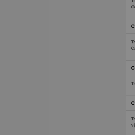
Tr
đ
C
Tr
C
C
Tr
C
Tr
v