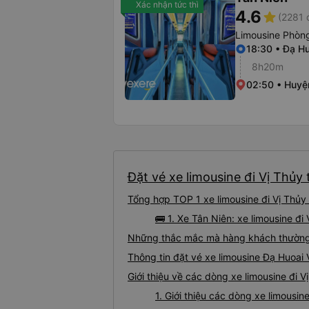
Xác nhận tức thì
4.6
star
(2281 
Limousine Phòng
18:30 • Đạ H
8h20m
02:50 • Huyệ
Đặt vé xe limousine đi Vị Thủy 
Tổng hợp TOP 1 xe limousine đi Vị Thủy
🚌 1. Xe Tân Niên: xe limousine đ
Những thắc mắc mà hàng khách thường g
Thông tin đặt vé xe limousine Đạ Huoai
Giới thiệu về các dòng xe limousine đi V
1. Giới thiệu các dòng xe limousin