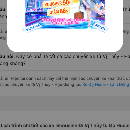
âu hỏi:
Xe limousine nào từ Đạ Huoai - Lâm Đồng đi Vị Th
ánh giá tốt nhất?
ả lời:
Trong số các hãng,
Tân Niên
nổi bật nhất với điểm chất lượng
àng – một con số minh chứng cho dịch vụ cao cấp và uy tín.
âu hỏi:
Đây có phải là tất cả các chuyến xe từ Vị Thủy - H
ồng không?
ả lời:
Hiện tại danh sách này chỉ thể hiện các chuyến xe khai thác d
ộ các chuyến xe đi Vị Thủy - Hậu Giang tại:
Xe Đạ Huoai - Lâm Đồng 
Lịch trình chi tiết các xe limousine Đi Vị Thủy từ Đạ Huoai