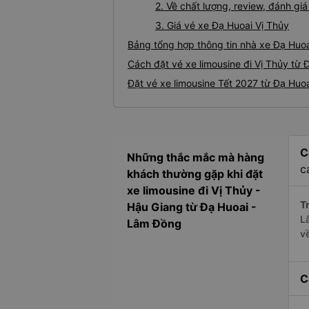
2. Về chất lượng, review, đánh gi
3. Giá vé xe Đạ Huoai Vị Thủy
Bảng tổng hợp thông tin nhà xe Đạ Huoa
Cách đặt vé xe limousine đi Vị Thủy từ 
Đặt vé xe limousine Tết 2027 từ Đạ Huoa
C
Những thắc mắc mà hàng
c
khách thường gặp khi đặt
xe limousine đi Vị Thủy -
Tr
Hậu Giang từ Đạ Huoai -
L
Lâm Đồng
v
C