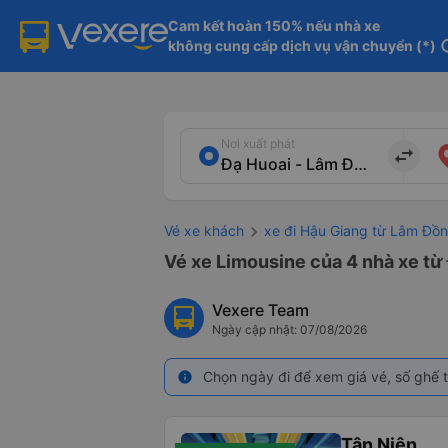
Cam kết hoàn 150% nếu nhà xe

không cung cấp dịch vụ vận chuyển (*)
in
Nơi xuất phát
import_export
Vé xe khách
xe đi Hậu Giang từ Lâm Đồ
Vé xe Limousine của 4 nhà xe từ
Vexere Team
Ngày cập nhật: 07/08/2026
Chọn ngày đi để xem giá vé, số ghế t
info
Tân Niên