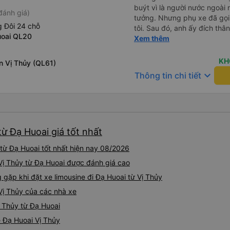
buýt vì là người nước ngoài
đánh giá)
tưởng. Nhưng phụ xe đã gọi
 Đôi 24 chỗ
tôi. Sau đó, anh ấy đích thân
uoai QL20
tiên đi xe giường nằm với ha
Xem thêm
tôi không chắc chắn khi nào
uống. Tôi rất ngạc nhiên khi
KH
n Vị Thủy (QL61)
Thơ và mọi người xuống xe 
keyboard_arrow_down
Thông tin chi tiết
thức chúng tôi dậy và đảm b
chung, đó là một trải nghiệm
chăn, và đủ chỗ cho 1 người 
từ Đạ Huoai giá tốt nhất
 từ Đạ Huoai tốt nhất hiện nay 08/2026
i Vị Thủy từ Đạ Huoai được đánh giá cao
ặp khi đặt xe limousine đi Đạ Huoai từ Vị Thủy
 Vị Thủy của các nhà xe
ị Thủy từ Đạ Huoai
e Đạ Huoai Vị Thủy