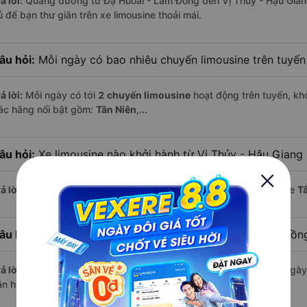
ả lời:
Quãng đường từ Đạ Huoai - Lâm Đồng đến Vị Thủy - Hậu Gian
ủ để bạn thư giãn trên xe limousine thoải mái.
âu hỏi:
Mỗi ngày có bao nhiêu chuyến limousine trên tuyế
ả lời:
Mỗi ngày có tới
2 chuyến limousine
hoạt động trên tuyến, khở
ác hãng nổi bật gồm:
Tân Niên
,...
âu hỏi:
Xe limousine nào khởi hành từ Vị Thủy - Hậu Giang
ả lời:
Chuyến limousine sớm nhất khởi hành lúc
18:30
, do nhà xe
T
âu hỏi:
Xe limousine nào khởi hành từ Đạ Huoai - Lâm Đồn
ả lời:
Nếu bạn muốn đi chuyến muộn, lựa chọn cuối cùng trong ngày 
ận hành.