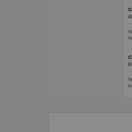
C
đ
Tr
h
C
Đ
Tr
b