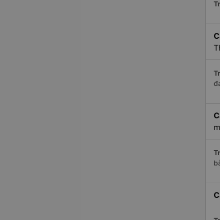
Tr
C
T
Tr
đ
C
m
Tr
b
C