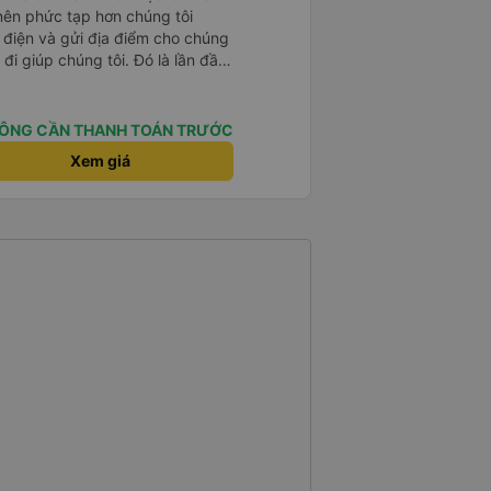
 nên phức tạp hơn chúng tôi
 điện và gửi địa điểm cho chúng
 đi giúp chúng tôi. Đó là lần đầu
i đứa trẻ nhỏ khá thú vị. Chúng
 xe sẽ dừng lại để nghỉ hoặc ăn
 xe dừng lại lúc nửa đêm ở Cần
ÔNG CẦN THANH TOÁN TRƯỚC
ăn. Khi đến điểm dừng, họ đánh
Xem giá
ảo chúng tôi đã sẵn sàng. Nhìn
 tốt. Mỗi giường đều có gối và
lớn và 1 trẻ em nằm thoải mái.