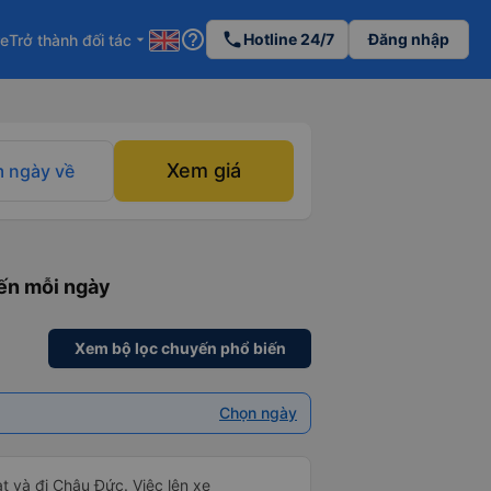
help_outline
phone
Hotline 24/7
Đăng nhập
re
Trở thành đối tác
arrow_drop_down
Xem giá
 ngày về
yến mỗi ngày
Xem bộ lọc chuyến phổ biến
Chọn ngày
t và đi Châu Đức. Việc lên xe