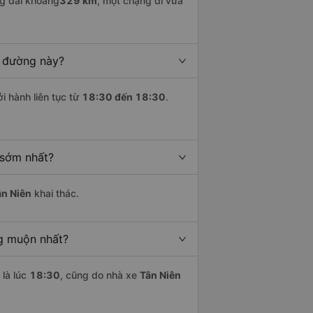
g dài khoảng
329 km
, một chặng đi vừa
n đường này?
i hành liên tục từ
18:30 đến 18:30
.
 sớm nhất?
ân Niên
khai thác.
g muộn nhất?
là lúc
18:30
, cũng do nhà xe
Tân Niên