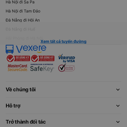
Hà Nội đi Sa Pa
Hà Nội đi Tam Đảo
Đà Nẵng đi Hội An
Đà Nẵng đi Huế
Hải Phòng đi Hà Nội
Xem tất cả tuyến đường
keyboard_arrow_down
Về chúng tôi
keyboard_arrow_down
Hỗ trợ
keyboard_arrow_down
Trở thành đối tác