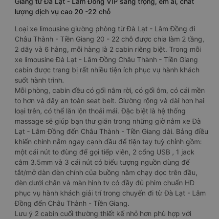
Giang từ Đà Lạt - Lâm Đồng VIP sang trọng, êm ái, chất
lượng dịch vụ cao 20 -22 chỗ
Loại xe limousine giường phòng từ Đà Lạt - Lâm Đồng đi
Châu Thành - Tiền Giang 20 - 22 chỗ được chia làm 2 tầng,
2 dãy và 6 hàng, mỗi hàng là 2 cabin riêng biệt. Trong mỗi
xe limousine Đà Lạt - Lâm Đồng Châu Thành - Tiền Giang
cabin được trang bị rất nhiều tiện ích phục vụ hành khách
suốt hành trình.
Mỗi phòng, cabin đều có gối nằm rời, có gối ôm, có cái mền
to hơn và dây an toàn seat belt. Giường rộng và dài hơn hai
loại trên, có thể lăn lộn thoải mái. Đặc biệt là hệ thống
massage sẽ giúp bạn thư giãn trong những giờ nằm xe Đà
Lạt - Lâm Đồng đến Châu Thành - Tiền Giang dài. Bảng điều
khiển chính nằm ngay cạnh đầu để tiện tay tuỳ chỉnh gồm:
một cái nút to đùng để gọi tiếp viên, 2 cổng USB , 1 jack
cắm 3.5mm và 3 cái nút có biểu tượng nguồn dùng để
tắt/mở dàn đèn chính của buồng nằm chạy dọc trên đầu,
đèn dưới chân và màn hình tv có đầy đủ phim chuẩn HD
phục vụ hành khách giải trí trong chuyến đi từ Đà Lạt - Lâm
Đồng đến Châu Thành - Tiền Giang.
Lưu ý 2 cabin cuối thường thiết kế nhỏ hơn phù hợp với