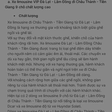
a. Xe limousine VIP Đà Lạt - Lâm Đồng đi Châu Thành - Tiền
Giang 9 chỗ chất lượng cao
Chất lượng
Xe limousine đi Châu Thành - Tiền Giang từ Đà Lạt - Lâm
Đồng là hạng xe thương gia với khoảng tách biệt giữa ghế
ngồi và ghế lái.
Với sự thay đổi về mặt kích thước ghế, khiến chỗ của hành
khách rộng rãi hơn. Xe limousine Đà Lạt - Lâm Đồng Châu
Thành - Tiền Giang được trang bị loại ghế đệm dày khiến
cho người nằm có cảm giác êm ái, thoải mái. Các chuyến xe
dù xa hay gần, thời gian ngồi ghế lâu cũng sẽ làm hành
khách mệt mỏi. Nhưng với xe hạng thương gia, hành khách
hoàn toàn có thể thư giãn và nghỉ ngơi trên xe đi Châu
Thành - Tiền Giang từ Đà Lạt - Lâm Đồng dễ dàng.
Với khoảng cách rộng hơn giữa các ghế ngồi, không gian
riêng tư của hành khách sẽ thoải mái hơn. Tránh được sự va
chạm trong quá trình di chuyển với các hành khách khác.
Hiện tại có 2 dòng xe limousine 9 chỗ từ Đà Lạt - Lâm Đồng
đi Châu Thành - Tiền Giang từ nổi tiếng là loại xe limousine
Dcar và xe limousine độ từ xe Huyndai Solati.
Dòng xe limousine Đà Lạt - Lâm Đồng đi Châu Thành - Tiền