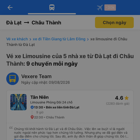
arrow_back
Tải app Vexere ngay!
Tải app Vexere
-30k
Mở app
Mở app
Nhận ưu đãi thành viên độc
-30k/ghế khi đặt vé máy bay qua
quyền
app
Đà Lạt
Châu Thành
Chọn ngày
Vé xe khách
xe đi Tiền Giang từ Lâm Đồng
xe limousine đi Châu
Thành từ Đà Lạt
Vé xe Limousine của 5 nhà xe từ Đà Lạt đi Châu
Thành
: 9 chuyến mỗi ngày
Vexere Team
Ngày cập nhật: 09/08/2026
Tân Niên
4.6
Limousine Phòng Đôi 24 chỗ
(2283 đánh giá)
13:30 • Bến xe liên tỉnh Đà Lạt
9 giờ
22:30 • Châu Thành
Chúng tôi khởi hành từ Đà Lạt và đi Châu Đức. Việc lên xe buýt vì là người
nước ngoài nên phức tạp hơn chúng tôi tưởng. Nhưng phụ xe đã gọi điện và
gửi địa điểm cho chúng tôi. Sau đó, anh ấy đích thân đi giúp chúng tôi. Đó là