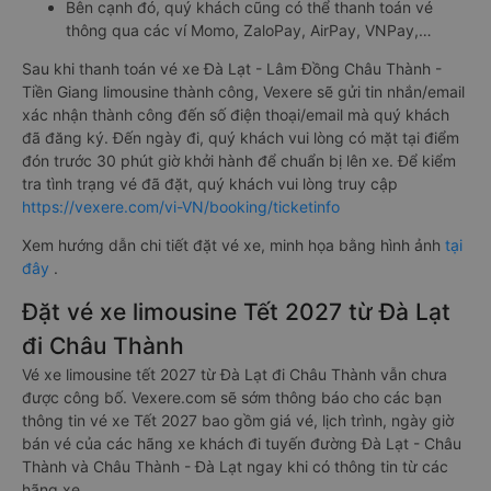
Bên cạnh đó, quý khách cũng có thể thanh toán vé
thông qua các ví Momo, ZaloPay, AirPay, VNPay,…
Sau khi thanh toán vé xe Đà Lạt - Lâm Đồng Châu Thành -
Tiền Giang limousine thành công, Vexere sẽ gửi tin nhắn/email
xác nhận thành công đến số điện thoại/email mà quý khách
đã đăng ký. Đến ngày đi, quý khách vui lòng có mặt tại điểm
đón trước 30 phút giờ khởi hành để chuẩn bị lên xe. Để kiểm
tra tình trạng vé đã đặt, quý khách vui lòng truy cập
https://vexere.com/vi-VN/booking/ticketinfo
Xem hướng dẫn chi tiết đặt vé xe, minh họa bằng hình ảnh
tại
đây
.
Đặt vé xe limousine Tết 2027 từ Đà Lạt
đi Châu Thành
Vé xe limousine tết 2027 từ Đà Lạt đi Châu Thành vẫn chưa
được công bố. Vexere.com sẽ sớm thông báo cho các bạn
thông tin vé xe Tết 2027 bao gồm giá vé, lịch trình, ngày giờ
bán vé của các hãng xe khách đi tuyến đường Đà Lạt - Châu
Thành và Châu Thành - Đà Lạt ngay khi có thông tin từ các
hãng xe.