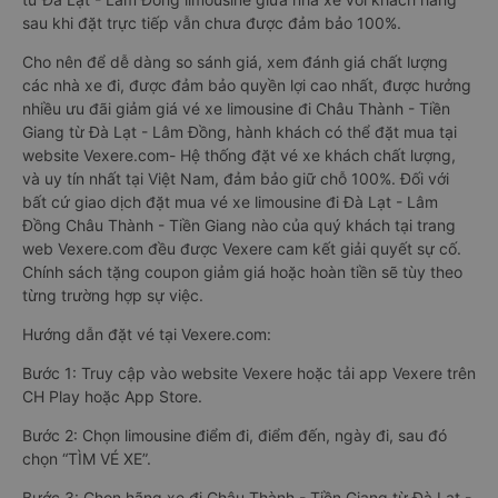
sau khi đặt trực tiếp vẫn chưa được đảm bảo 100%.
Cho nên để dễ dàng so sánh giá, xem đánh giá chất lượng
các nhà xe đi, được đảm bảo quyền lợi cao nhất, được hưởng
nhiều ưu đãi giảm giá vé xe limousine đi Châu Thành - Tiền
Giang từ Đà Lạt - Lâm Đồng, hành khách có thể đặt mua tại
website Vexere.com- Hệ thống đặt vé xe khách chất lượng,
và uy tín nhất tại Việt Nam, đảm bảo giữ chỗ 100%. Đối với
bất cứ giao dịch đặt mua vé xe limousine đi Đà Lạt - Lâm
Đồng Châu Thành - Tiền Giang nào của quý khách tại trang
web Vexere.com đều được Vexere cam kết giải quyết sự cố.
Chính sách tặng coupon giảm giá hoặc hoàn tiền sẽ tùy theo
từng trường hợp sự việc.
Hướng dẫn đặt vé tại Vexere.com:
Bước 1: Truy cập vào website Vexere hoặc tải app Vexere trên
CH Play hoặc App Store.
Bước 2: Chọn limousine điểm đi, điểm đến, ngày đi, sau đó
chọn “TÌM VÉ XE”.
Bước 3: Chọn hãng xe đi Châu Thành - Tiền Giang từ Đà Lạt -