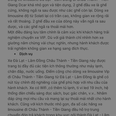
Giang Dcar khá nhỏ gọn và tiện dụng, 2 ghế đầu xe là ghế
cứng, không ngã ra sau được như các ghế còn lại. Dòng xe
limousine độ từ Solati lại có trần cao, không gian xe rộng rãi
và rất thoáng. 2 ghế đầu xe của dòng này vẫn ngã ra sau
được, và các ghế ngã ra thoải mái hơn.
Một điều đáng lưu tâm chính là cảm xúc khi khách hàng trải
nghiệm chuyến xe VIP. Dù với giá thành chỉ nhỉnh hơn xe
giường nằm chừng vài chục nghìn, nhưng hành khách được
trải nghiệm không gian xe hạng sang đích thực.
Dịch vụ
Xe Đà Lạt - Lâm Đồng Châu Thành - Tiền Giang này được
trang bị đầy đủ các tiện ích thông thường như máy lạnh,
chăn đắp, nước uống. Điểm cộng cho dòng xe limousine Vip
đi Châu Thành - Tiền Giang từ Đà Lạt - Lâm Đồng là ghế có
nút tùy chỉnh độ nghiêng của ghế phù hợp với nhu cầu của
hành khách. Xe có Wifi ,có thêm tủ lạnh, ti vi led 19 inch, hệ
thống đèn chiếu sáng đọc sách, bục gác chân, v.v.. Nhằm
đáp ứng mọi nhu cầu và mang lại sự thoải mái nhất cho hành
khách. Cũng với kích thước nhỏ gọn, đa số các hãng xe
limousine đi Châu Thành - Tiền Giang đều hỗ trợ trung
chuyển đón trả khách trong khu vực nội thành Đà Lạt - Lâm