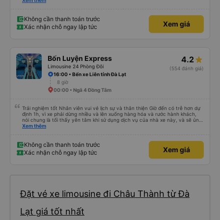
lần đầu tiên đi xe giường nằm với hai đứa trẻ nhỏ khá thú vị. Chúng tôi không
Xem thêm
chắc chắn khi nào xe sẽ dừng lại để nghỉ hoặc ăn uống. Tôi rất ngạc nhiên
khi xe dừng lại lúc nửa đêm ở Cần Thơ và mọi người xuống xe ăn. Khi đến
điểm dừng, họ đánh thức chúng tôi dậy và đảm bảo chúng tôi đã sẵn sàng.
Không cần thanh toán trước
Xem giá
Nhìn chung, đó là một trải nghiệm tốt. Mỗi giường đều có gối và chăn, và đủ
Xác nhận chỗ ngay lập tức
chỗ cho 1 người lớn và 1 trẻ em nằm thoải mái.
Bốn Luyện Express
4.2
Limousine 24 Phòng Đôi
(554 đánh giá)
16:00 • Bến xe Liên tỉnh Đà Lạt
8 giờ
00:00 • Ngã 4 Đồng Tâm
Trải nghiệm tốt Nhân viên vui vẻ lịch sự và thân thiện Giờ đến có trễ hơn dự
định 1h, vì xe phải dừng nhiều và lên xuống hàng hóa và rước hành khách,
nói chung là tối thấy yên tâm khi sử dụng dịch vụ của nhà xe này, và sẽ ủng
hộ và giới thiệu cho người thân sử dụng dịch vụ của nhà xe này
Xem thêm
Không cần thanh toán trước
Xem giá
Xác nhận chỗ ngay lập tức
Đặt vé xe limousine đi Châu Thành từ Đà
Lạt giá tốt nhất