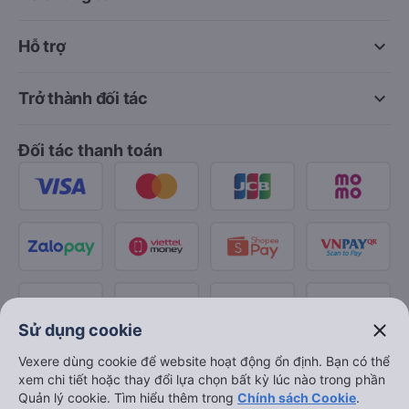
keyboard_arrow_down
Hỗ trợ
keyboard_arrow_down
Trở thành đối tác
Đối tác thanh toán
close
Sử dụng cookie
Vexere dùng cookie để website hoạt động ổn định. Bạn có thể
xem chi tiết hoặc thay đổi lựa chọn bất kỳ lúc nào trong phần
Quản lý cookie. Tìm hiểu thêm trong
Chính sách Cookie
.