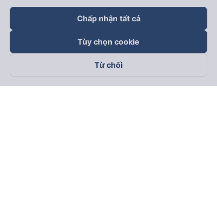
Chấp nhận tất cả
Tùy chọn cookie
Từ chối
Theo dõi chúng tôi trên
Facebook
Tiktok
Youtube
Công ty TNHH Thương Mại Dịch Vụ Vexere
Địa chỉ đăng ký kinh doanh: 8C Chữ Đồng Tử, Phường Tân
Sơn Nhất, TP. Hồ Chí Minh, Việt Nam
Địa chỉ
:
Lầu 2, toà nhà H3 Circo Hoàng Diệu, 384 Hoàng Diệu,
Phường Khánh Hội, TP Hồ Chí Minh, Việt Nam
Tầng 3, toà nhà 101 Láng Hạ, 101 Láng Hạ, Phường Láng, TP.
Hà Nội, Việt Nam
Giấy chứng nhận ĐKKD số 0315133726 do Sở KH và ĐT TP.
Hồ Chí Minh cấp lần đầu ngày 27/6/2018