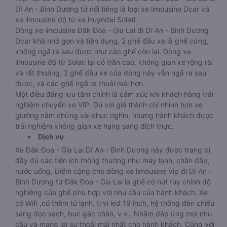
Dĩ An - Bình Dương từ nổi tiếng là loại xe limousine Dcar và
xe limousine độ từ xe Huyndai Solati.
Dòng xe limousine Đăk Đoa - Gia Lai đi Dĩ An - Bình Dương
Dcar khá nhỏ gọn và tiện dụng, 2 ghế đầu xe là ghế cứng,
không ngã ra sau được như các ghế còn lại. Dòng xe
limousine độ từ Solati lại có trần cao, không gian xe rộng rãi
và rất thoáng. 2 ghế đầu xe của dòng này vẫn ngã ra sau
được, và các ghế ngã ra thoải mái hơn.
Một điều đáng lưu tâm chính là cảm xúc khi khách hàng trải
nghiệm chuyến xe VIP. Dù với giá thành chỉ nhỉnh hơn xe
giường nằm chừng vài chục nghìn, nhưng hành khách được
trải nghiệm không gian xe hạng sang đích thực.
Dịch vụ
Xe Đăk Đoa - Gia Lai Dĩ An - Bình Dương này được trang bị
đầy đủ các tiện ích thông thường như máy lạnh, chăn đắp,
nước uống. Điểm cộng cho dòng xe limousine Vip đi Dĩ An -
Bình Dương từ Đăk Đoa - Gia Lai là ghế có nút tùy chỉnh độ
nghiêng của ghế phù hợp với nhu cầu của hành khách. Xe
có Wifi ,có thêm tủ lạnh, ti vi led 19 inch, hệ thống đèn chiếu
sáng đọc sách, bục gác chân, v.v.. Nhằm đáp ứng mọi nhu
cầu và mang lại sự thoải mái nhất cho hành khách. Cũng với