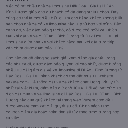
Việc có rất nhiều nhà xe limousine Đăk Đoa - Gia Lai Dĩ An -
Bình Dương giúp cho du khách có đa dạng sự lựa chọn. Đây
cũng có thể là một điều bất lợi làm cho hàng khách không biết
nên chọn nhà xe có xe limousine nào là phù hợp với mình. Bên
cạnh đó, việc đảm bảo giữ chỗ, có được chỗ ngồi yêu thích
sau khi đặt vé xe đi Dĩ An - Bình Dương từ Đăk Đoa - Gia Lai
limousine giữa nhà xe với khách hàng sau khi đặt trực tiếp
vẫn chưa được đảm bảo 100%.
Cho nên để dễ dàng so sánh giá, xem đánh giá chất lượng
các nhà xe đi, được đảm bảo quyền lợi cao nhất, được hưởng
nhiều ưu đãi giảm giá vé xe limousine đi Dĩ An - Bình Dương từ
Đăk Đoa - Gia Lai, hành khách có thể đặt mua tại website
Vexere.com- Hệ thống đặt vé xe khách chất lượng, và uy tín
nhất tại Việt Nam, đảm bảo giữ chỗ 100%. Đối với bất cứ giao
dịch đặt mua vé xe limousine đi Đăk Đoa - Gia Lai Dĩ An - Bình
Dương nào của quý khách tại trang web Vexere.com đều
được Vexere cam kết giải quyết sự cố. Chính sách tặng
coupon giảm giá hoặc hoàn tiền sẽ tùy theo từng trường hợp
sự việc.
Hướng dẫn đặt vé tại Vexere.com: