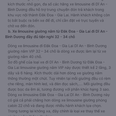
kích thước nhỏ gọn, đa số các hãng xe limousine đi Dĩ An -
Bình Dương đều hỗ trợ trung chuyển đón trả khách trong
khu vực nội thành Đăk Đoa - Gia Lai. Hành khách không còn
bị bắt buộc ra bến xe để đi, chỉ cần đặt vé trực tuyến và
chờ xe đến đón.
b. Xe limousine giường nằm từ Đăk Đoa - Gia Lai đi Dĩ An -
Bình Dương đầy đủ tiện nghi 32 - 34 chỗ
Dòng xe limousine đi Đăk Đoa - Gia Lai Dĩ An - Bình Dương
giường nằm VIP 32 – 34 chỗ là dòng xe được làm lại từ xe
giường nằm 40 chỗ.
Sơ đồ ghế của loại xe đi Dĩ An - Bình Dương từ Đăk Đoa -
Gia Lai limousine giường nằm VIP này được thiết kế 2 tầng, 3
dãy và 6 hàng. Kích thước dài hơn dòng xe giường nằm
thông thường một chút. Tuy nhiên tại mỗi giường đều có rèm
che riêng, màn hình led, và đèn đọc sách,…. Mỗi giường đều
được bọc da êm ái, tương đương với phân khúc hạng 3 sao.
Dòng xe limousine Đăk Đoa - Gia Lai Dĩ An - Bình Dương này
có giá cả phải chăng hơn dòng xe limousine giường phòng
cabin 22 chỗ và đang được nhiều hành khách lựa chọn.
Trong tương lai không xa, đây chính là loại xe thay thế xe