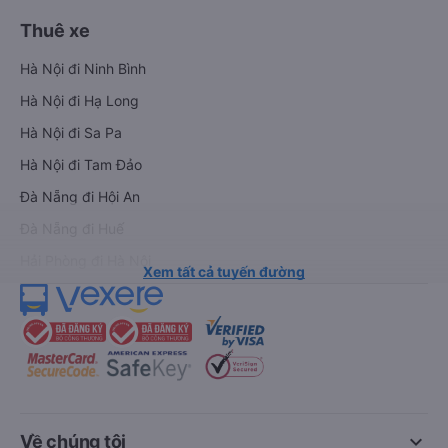
Thuê xe
Hà Nội đi Ninh Bình
Hà Nội đi Hạ Long
Hà Nội đi Sa Pa
Hà Nội đi Tam Đảo
Đà Nẵng đi Hội An
Đà Nẵng đi Huế
Hải Phòng đi Hà Nội
Xem tất cả tuyến đường
keyboard_arrow_down
Về chúng tôi