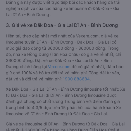
Đánh giá này được viết trực tiếp bởi các khách hàng đã trải
nghiệm dịch vụ của các hãng xe limousine đi Đăk Đoa - Gia
Lai Dĩ An - Bình Dương .
3. Giá vé xe Đăk Đoa - Gia Lai Dĩ An - Bình Dương
Hiện tại, theo cập nhật mới nhất của Vexere.com, giá vé xe
limousine tuyến Dĩ An - Bình Dương - Đăk Đoa - Gia Lai có
mức giá dao động từ 360000 đồng - 360000 đồng. Trong
đó, nhà xe Hồng Dung (Tân Hoa Châu) có giá vé rẻ nhất, chỉ
360000 đồng. Đặt vé xe Đăk Đoa - Gia Lai Dĩ An - Bình
Dương chính hãng tại
Vexere.com
để có giá rẻ nhất, đảm bảo
giữ chỗ 100% và hỗ trợ đổi trả vé miễn phí. Tổng đài tư vấn,
đặt vé và đổi trả vé miễn phí:
1900 888684
.
Xe Đăk Đoa - Gia Lai Dĩ An - Bình Dương limousine tốt nhất: Xe
từ Đăk Đoa - Gia Lai đi Dĩ An - Bình Dương limousine được
đánh giá chung có chất lượng Trung bình với điểm đánh giá
trung bình từ 4.3/5 dựa trên 15 phản hồi của hành khách Xe
limousine về Dĩ An - Bình Dương từ Đăk Đoa - Gia Lai.
Giá vé xe limousine đi Dĩ An - Bình Dương từ Đăk Đoa - Gia Lai
rẻ nhất là 360000 của hãng xe Hồng Dung (Tân Hoa Châu).