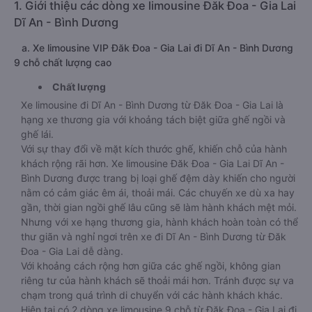
1. Giới thiệu các dòng xe limousine Đăk Đoa - Gia Lai
Dĩ An - Bình Dương
a. Xe limousine VIP Đăk Đoa - Gia Lai đi Dĩ An - Bình Dương
9 chỗ chất lượng cao
Chất lượng
Xe limousine đi Dĩ An - Bình Dương từ Đăk Đoa - Gia Lai là
hạng xe thương gia với khoảng tách biệt giữa ghế ngồi và
ghế lái.
Với sự thay đổi về mặt kích thước ghế, khiến chỗ của hành
khách rộng rãi hơn. Xe limousine Đăk Đoa - Gia Lai Dĩ An -
Bình Dương được trang bị loại ghế đệm dày khiến cho người
nằm có cảm giác êm ái, thoải mái. Các chuyến xe dù xa hay
gần, thời gian ngồi ghế lâu cũng sẽ làm hành khách mệt mỏi.
Nhưng với xe hạng thương gia, hành khách hoàn toàn có thể
thư giãn và nghỉ ngơi trên xe đi Dĩ An - Bình Dương từ Đăk
Đoa - Gia Lai dễ dàng.
Với khoảng cách rộng hơn giữa các ghế ngồi, không gian
riêng tư của hành khách sẽ thoải mái hơn. Tránh được sự va
chạm trong quá trình di chuyển với các hành khách khác.
Hiện tại có 2 dòng xe limousine 9 chỗ từ Đăk Đoa - Gia Lai đi