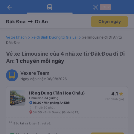
arrow_back
Tải app Vexere ngay!
Tải app Vexere
-30k
Mở app
Mở app
Nhận ưu đãi thành viên độc
-30k/ghế khi đặt vé máy bay qua
quyền
app
Đăk Đoa
Dĩ An
Chọn ngày
Vé xe khách
xe đi Bình Dương từ Gia Lai
xe limousine đi Dĩ An từ
Đăk Đoa
Vé xe Limousine của 4 nhà xe từ Đăk Đoa đi Dĩ
An
: 1 chuyến mỗi ngày
Vexere Team
Ngày cập nhật: 08/08/2026
Hồng Dung (Tân Hoa Châu)
4.1
Limousine 34 giường
(17 đánh giá)
16:30 • Văn phòng An Khê
11 giờ 30 phút
04:00 • Bình Dương (Quốc lộ 13)
Bác tài và lơ xe rất vui vẻ.