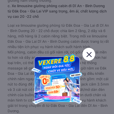
giường nằm thông thường.
c. Xe limousine giường phòng cabin đi Dĩ An - Bình Dương
từ Đăk Đoa - Gia Lai VIP sang trọng, êm ái, chất lượng dịch
vụ cao 20 -22 chỗ
Loại xe limousine giường phòng từ Đăk Đoa - Gia Lai đi Dĩ An
- Bình Dương 20 - 22 chỗ được chia làm 2 tầng, 2 dãy và 6
hàng, mỗi hàng là 2 cabin riêng biệt. Trong mỗi xe limousine
Đăk Đoa - Gia Lai Dĩ An - Bình Dương cabin được trang bị rất
nhiều tiện ích phục vụ hành khách suốt hành trình.
Mỗi phòng, cabin đều có gối nằm rời, có gối ôm, có cái mền
to hơn và dây an toàn seat belt. Giường rộng và dài hơn hai
loại trên, có thể lăn lộn thoải mái. Đặc biệt là hệ thống
massage sẽ giúp bạn thư giãn trong những giờ nằm xe Đăk
Đoa - Gia Lai đến Dĩ An - Bình Dương dài. Bảng điều khiển
chính nằm ngay cạnh đầu để tiện tay tuỳ chỉnh gồm: một cái
nút to đùng để gọi tiếp viên, 2 cổng USB , 1 jack cắm 3.5mm
và 3 cái nút có biểu tượng nguồn dùng để tắt/mở dàn đèn
chính của buồng nằm chạy dọc trên đầu, đèn dưới chân và
màn hình tv có đầy đủ phim chuẩn HD phục vụ hành khách
giải trí trong chuyến đi từ Đăk Đoa - Gia Lai đến Dĩ An - Bình
Dương.