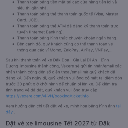
Thanh toán bằng tiền mặt tại các cửa hàng tiện lợi và
siêu thị gần nhà.
Thanh toán bằng thẻ thanh toán quốc tế (Visa, Master
Card, JCB).
Thanh toán bằng thẻ ATM đã đăng ký thanh toán trực
tuyến (Internet Banking).
Thanh toán bằng hình thức chuyển khoản ngân hàng.
Bên cạnh đó, quý khách cũng có thể thanh toán vé
thông qua các ví Momo, ZaloPay, AirPay, VNPay,…
Sau khi thanh toán vé xe Đăk Đoa - Gia Lai Dĩ An - Bình
Dương limousine thành công, Vexere sẽ gửi tin nhắn/email xác
nhận thành công đến số điện thoại/email mà quý khách đã
đăng ký. Đến ngày đi, quý khách vui lòng có mặt tại điểm đón
trước 30 phút giờ khởi hành để chuẩn bị lên xe. Để kiểm tra
tình trạng vé đã đặt, quý khách vui lòng truy cập
https://vexere.com/vi-VN/booking/ticketinfo
Xem hướng dẫn chi tiết đặt vé xe, minh họa bằng hình ảnh
tại
đây
.
Đặt vé xe limousine Tết 2027 từ Đăk