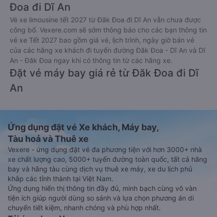
Đoa đi Dĩ An
Vé xe limousine tết 2027 từ Đăk Đoa đi Dĩ An vẫn chưa được
công bố. Vexere.com sẽ sớm thông báo cho các bạn thông tin
vé xe Tết 2027 bao gồm giá vé, lịch trình, ngày giờ bán vé
của các hãng xe khách đi tuyến đường Đăk Đoa - Dĩ An và Dĩ
An - Đăk Đoa ngay khi có thông tin từ các hãng xe.
Đặt vé máy bay giá rẻ từ Đăk Đoa đi Dĩ
An
Ứng dụng đặt vé Xe khách, Máy bay,
Tàu hoả và Thuê xe
Vexere - ứng dụng đặt vé đa phương tiện với hơn 3000+ nhà
xe chất lượng cao, 5000+ tuyến đường toàn quốc, tất cả hãng
bay và hãng tàu cùng dịch vụ thuê xe máy, xe du lịch phủ
khắp các tỉnh thành tại Việt Nam.
Ứng dụng hiển thị thông tin đầy đủ, minh bạch cùng vô vàn
tiện ích giúp người dùng so sánh và lựa chọn phương án di
chuyển tiết kiệm, nhanh chóng và phù hợp nhất.