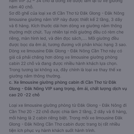
nằm VIP 32 – 34 chỗ là dòng xe được làm lại từ xe giường
nằm 40 chỗ.
Sơ đồ ghế của loại xe đi Cần Thơ từ Đăk Glong - Đắk Nông
limousine giường nằm VIP này được thiết kế 2 tầng, 3 dãy
và 6 hàng. Kích thước dài hơn dòng xe giường nằm thông
thường một chút. Tuy nhiên tại mỗi giường đều có rèm che
riêng, màn hình led, và đèn đọc sách,…. Mỗi giường đều
được bọc da êm ái, tương đương với phân khúc hạng 3 sao.
Dòng xe limousine Đăk Glong - Đắk Nông Cần Thơ này có
giá cả phải chăng hơn dòng xe limousine giường phòng
cabin 22 chỗ và đang được nhiều hành khách lựa chọn.
Trong tương lai không xa, đây chính là loại xe thay thế xe
giường nằm thông thường.
c. Xe limousine giường phòng cabin đi Cần Thơ từ Đăk
Glong - Đắk Nông VIP sang trọng, êm ái, chất lượng dịch vụ
cao 20 -22 chỗ
Loại xe limousine giường phòng từ Đăk Glong - Đắk Nông đi
Cần Thơ 20 - 22 chỗ được chia làm 2 tầng, 2 dãy và 6 hàng,
mỗi hàng là 2 cabin riêng biệt. Trong mỗi xe limousine Đăk
Glong - Đắk Nông Cần Thơ cabin được trang bị rất nhiều
tiện ích phục vụ hành khách suốt hành trình.