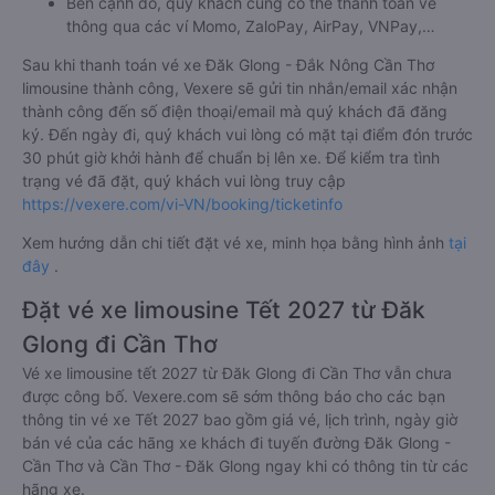
Bên cạnh đó, quý khách cũng có thể thanh toán vé
thông qua các ví Momo, ZaloPay, AirPay, VNPay,…
Sau khi thanh toán vé xe Đăk Glong - Đắk Nông Cần Thơ
limousine thành công, Vexere sẽ gửi tin nhắn/email xác nhận
thành công đến số điện thoại/email mà quý khách đã đăng
ký. Đến ngày đi, quý khách vui lòng có mặt tại điểm đón trước
30 phút giờ khởi hành để chuẩn bị lên xe. Để kiểm tra tình
trạng vé đã đặt, quý khách vui lòng truy cập
https://vexere.com/vi-VN/booking/ticketinfo
Xem hướng dẫn chi tiết đặt vé xe, minh họa bằng hình ảnh
tại
đây
.
Đặt vé xe limousine Tết 2027 từ Đăk
Glong đi Cần Thơ
Vé xe limousine tết 2027 từ Đăk Glong đi Cần Thơ vẫn chưa
được công bố. Vexere.com sẽ sớm thông báo cho các bạn
thông tin vé xe Tết 2027 bao gồm giá vé, lịch trình, ngày giờ
bán vé của các hãng xe khách đi tuyến đường Đăk Glong -
Cần Thơ và Cần Thơ - Đăk Glong ngay khi có thông tin từ các
hãng xe.