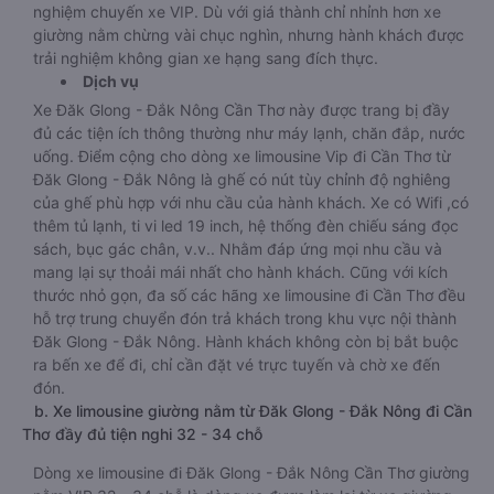
nghiệm chuyến xe VIP. Dù với giá thành chỉ nhỉnh hơn xe
giường nằm chừng vài chục nghìn, nhưng hành khách được
trải nghiệm không gian xe hạng sang đích thực.
Dịch vụ
Xe Đăk Glong - Đắk Nông Cần Thơ này được trang bị đầy
đủ các tiện ích thông thường như máy lạnh, chăn đắp, nước
uống. Điểm cộng cho dòng xe limousine Vip đi Cần Thơ từ
Đăk Glong - Đắk Nông là ghế có nút tùy chỉnh độ nghiêng
của ghế phù hợp với nhu cầu của hành khách. Xe có Wifi ,có
thêm tủ lạnh, ti vi led 19 inch, hệ thống đèn chiếu sáng đọc
sách, bục gác chân, v.v.. Nhằm đáp ứng mọi nhu cầu và
mang lại sự thoải mái nhất cho hành khách. Cũng với kích
thước nhỏ gọn, đa số các hãng xe limousine đi Cần Thơ đều
hỗ trợ trung chuyển đón trả khách trong khu vực nội thành
Đăk Glong - Đắk Nông. Hành khách không còn bị bắt buộc
ra bến xe để đi, chỉ cần đặt vé trực tuyến và chờ xe đến
đón.
b. Xe limousine giường nằm từ Đăk Glong - Đắk Nông đi Cần
Thơ đầy đủ tiện nghi 32 - 34 chỗ
Dòng xe limousine đi Đăk Glong - Đắk Nông Cần Thơ giường