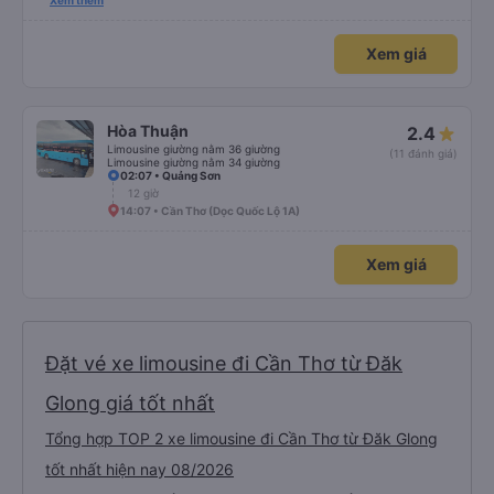
nghiêm cẩn, hiếm thấy giữa thời buổi kim tiền vội vã. Xã hội loạn đạo. Xin gửi
Xem thêm
lời tán dương chân thành, kính chúc nhà xe ngày một hưng thịnh, vạn lộ bình
an.”
Xem giá
Hòa Thuận
2.4
Limousine giường nằm 36 giường
(11 đánh giá)
Limousine giường nằm 34 giường
02:07 • Quảng Sơn
12 giờ
14:07 • Cần Thơ (Dọc Quốc Lộ 1A)
Xem giá
Đặt vé xe limousine đi Cần Thơ từ Đăk
Glong giá tốt nhất
Tổng hợp TOP 2 xe limousine đi Cần Thơ từ Đăk Glong
tốt nhất hiện nay 08/2026