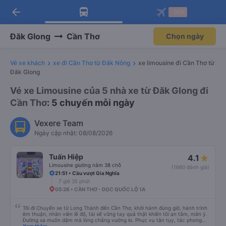
arrow_back
Tải app Vexere ngay!
Tải app Vexere
-30k
Mở app
Mở app
Nhận ưu đãi thành viên độc
-30k/ghế khi đặt vé máy bay qua
quyền
app
Đăk Glong
Cần Thơ
Chọn ngày
Vé xe khách
xe đi Cần Thơ từ Đăk Nông
xe limousine đi Cần Thơ từ
Đăk Glong
Vé xe Limousine của 5 nhà xe từ Đăk Glong đi
Cần Thơ
: 5 chuyến mỗi ngày
Vexere Team
Ngày cập nhật: 08/08/2026
Tuấn Hiệp
4.1
Limousine giường nằm 38 chỗ
(1660 đánh giá)
21:51 • Cầu vượt Gia Nghĩa
7 giờ 35 phút
05:26 • CẦN THƠ - DỌC QUỐC LỘ 1A
Tôi đi Chuyến xe từ Long Thành đến Cần Thơ, khởi hành đúng giờ, hành trình
êm thuận, nhân viên lễ độ, tài xế vững tay quả thật khiến tôi an tâm, mãn ý.
Đường xa muôn dặm mà lòng chẳng vướng lo. Phục vụ tận tụy, tác phong