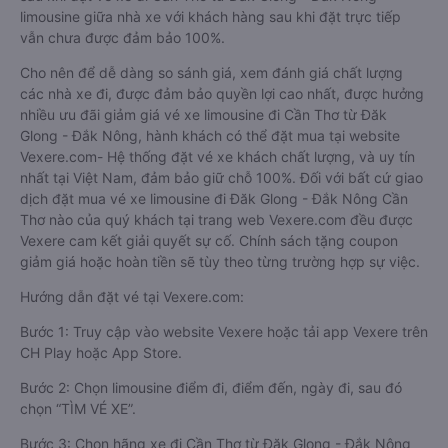
limousine giữa nhà xe với khách hàng sau khi đặt trực tiếp
vẫn chưa được đảm bảo 100%.
Cho nên để dễ dàng so sánh giá, xem đánh giá chất lượng
các nhà xe đi, được đảm bảo quyền lợi cao nhất, được hưởng
nhiều ưu đãi giảm giá vé xe limousine đi Cần Thơ từ Đăk
Glong - Đắk Nông, hành khách có thể đặt mua tại website
Vexere.com- Hệ thống đặt vé xe khách chất lượng, và uy tín
nhất tại Việt Nam, đảm bảo giữ chỗ 100%. Đối với bất cứ giao
dịch đặt mua vé xe limousine đi Đăk Glong - Đắk Nông Cần
Thơ nào của quý khách tại trang web Vexere.com đều được
Vexere cam kết giải quyết sự cố. Chính sách tặng coupon
giảm giá hoặc hoàn tiền sẽ tùy theo từng trường hợp sự việc.
Hướng dẫn đặt vé tại Vexere.com:
Bước 1: Truy cập vào website Vexere hoặc tải app Vexere trên
CH Play hoặc App Store.
Bước 2: Chọn limousine điểm đi, điểm đến, ngày đi, sau đó
chọn “TÌM VÉ XE”.
Bước 3: Chọn hãng xe đi Cần Thơ từ Đăk Glong - Đắk Nông