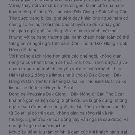
Với sự thay đổi về mặt kích thước ghế, khiến chỗ của hành
khách rộng rãi hơn. Xe limousine Đăk Glong - Đắk Nông Cần
Thơ được trang bị loại ghế đệm dày khiến cho người nằm có
cảm giác êm ái, thoải mái. Các chuyến xe dù xa hay gần,
thời gian ngồi ghế lâu cũng sẽ làm hành khách mệt mỏi.
Nhưng với xe hạng thương gia, hành khách hoàn toàn có thể
thư giãn và nghỉ ngơi trên xe đi Cần Thơ từ Đăk Glong - Đắk
Nông dễ dàng.
Với khoảng cách rộng hơn giữa các ghế ngồi, không gian
riêng tư của hành khách sẽ thoải mái hơn. Tránh được sự va
chạm trong quá trình di chuyển với các hành khách khác.
Hiện tại có 2 dòng xe limousine 9 chỗ từ Đăk Glong - Đắk
Nông đi Cần Thơ từ nổi tiếng là loại xe limousine Dcar và xe
limousine độ từ xe Huyndai Solati.
Dòng xe limousine Đăk Glong - Đắk Nông đi Cần Thơ Dcar
khá nhỏ gọn và tiện dụng, 2 ghế đầu xe là ghế cứng, không
ngã ra sau được như các ghế còn lại. Dòng xe limousine độ
từ Solati lại có trần cao, không gian xe rộng rãi và rất
thoáng. 2 ghế đầu xe của dòng này vẫn ngã ra sau được, và
các ghế ngã ra thoải mái hơn.
Một điều đáng lưu tâm chính là cảm xúc khi khách hàng trải