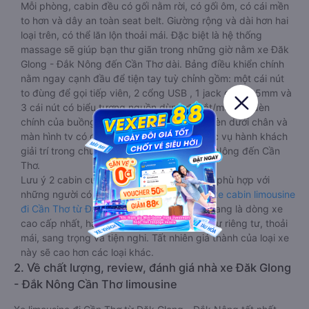
Mỗi phòng, cabin đều có gối nằm rời, có gối ôm, có cái mền
to hơn và dây an toàn seat belt. Giường rộng và dài hơn hai
loại trên, có thể lăn lộn thoải mái. Đặc biệt là hệ thống
massage sẽ giúp bạn thư giãn trong những giờ nằm xe Đăk
Glong - Đắk Nông đến Cần Thơ dài. Bảng điều khiển chính
nằm ngay cạnh đầu để tiện tay tuỳ chỉnh gồm: một cái nút
to đùng để gọi tiếp viên, 2 cổng USB , 1 jack cắm 3.5mm và
3 cái nút có biểu tượng nguồn dùng để tắt/mở dàn đèn
chính của buồng nằm chạy dọc trên đầu, đèn dưới chân và
màn hình tv có đầy đủ phim chuẩn HD phục vụ hành khách
giải trí trong chuyến đi từ Đăk Glong - Đắk Nông đến Cần
Thơ.
Lưu ý 2 cabin cuối thường thiết kế nhỏ hơn phù hợp với
những người có thân hình nhỏ nhắn. Dòng
xe cabin limousine
đi Cần Thơ từ Đăk Glong - Đắk Nông
này đang là dòng xe
cao cấp nhất, hành khách thường chọn vì sự riêng tư, thoải
mái, sang trọng và tiện nghi. Tất nhiên giá thành của loại xe
này sẽ cao hơn các loại khác.
2. Về chất lượng, review, đánh giá nhà xe Đăk Glong
- Đắk Nông Cần Thơ limousine