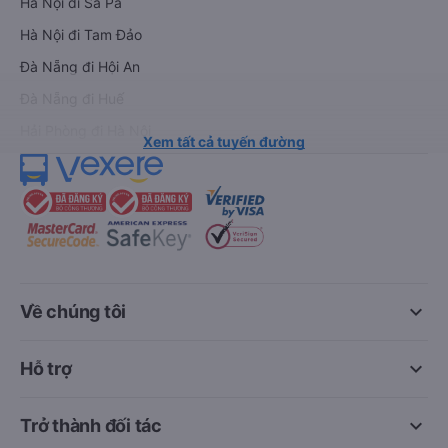
Hà Nội đi Sa Pa
Hà Nội đi Tam Đảo
Đà Nẵng đi Hội An
Đà Nẵng đi Huế
Hải Phòng đi Hà Nội
Xem tất cả tuyến đường
keyboard_arrow_down
Về chúng tôi
keyboard_arrow_down
Hỗ trợ
keyboard_arrow_down
Trở thành đối tác