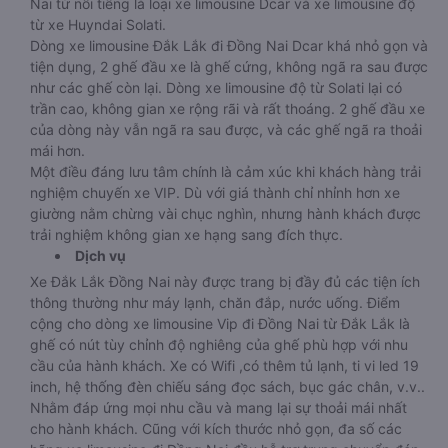
Nai từ nổi tiếng là loại xe limousine Dcar và xe limousine độ
từ xe Huyndai Solati.
Dòng xe limousine Đắk Lắk đi Đồng Nai Dcar khá nhỏ gọn và
tiện dụng, 2 ghế đầu xe là ghế cứng, không ngã ra sau được
như các ghế còn lại. Dòng xe limousine độ từ Solati lại có
trần cao, không gian xe rộng rãi và rất thoáng. 2 ghế đầu xe
của dòng này vẫn ngã ra sau được, và các ghế ngã ra thoải
mái hơn.
Một điều đáng lưu tâm chính là cảm xúc khi khách hàng trải
nghiệm chuyến xe VIP. Dù với giá thành chỉ nhỉnh hơn xe
giường nằm chừng vài chục nghìn, nhưng hành khách được
trải nghiệm không gian xe hạng sang đích thực.
Dịch vụ
Xe Đắk Lắk Đồng Nai này được trang bị đầy đủ các tiện ích
thông thường như máy lạnh, chăn đắp, nước uống. Điểm
cộng cho dòng xe limousine Vip đi Đồng Nai từ Đắk Lắk là
ghế có nút tùy chỉnh độ nghiêng của ghế phù hợp với nhu
cầu của hành khách. Xe có Wifi ,có thêm tủ lạnh, ti vi led 19
inch, hệ thống đèn chiếu sáng đọc sách, bục gác chân, v.v..
Nhằm đáp ứng mọi nhu cầu và mang lại sự thoải mái nhất
cho hành khách. Cũng với kích thước nhỏ gọn, đa số các