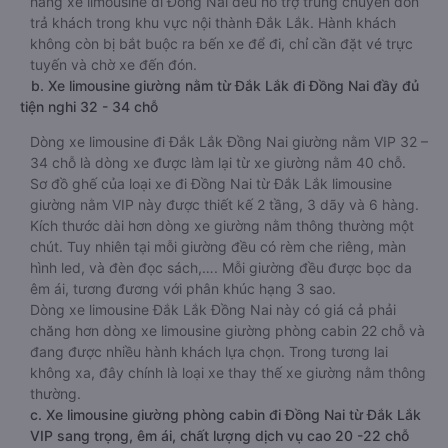
hãng xe limousine đi Đồng Nai đều hỗ trợ trung chuyển đón
trả khách trong khu vực nội thành Đắk Lắk. Hành khách
không còn bị bắt buộc ra bến xe để đi, chỉ cần đặt vé trực
tuyến và chờ xe đến đón.
b. Xe limousine giường nằm từ Đắk Lắk đi Đồng Nai đầy đủ
tiện nghi 32 - 34 chỗ
Dòng xe limousine đi Đắk Lắk Đồng Nai giường nằm VIP 32 –
34 chỗ là dòng xe được làm lại từ xe giường nằm 40 chỗ.
Sơ đồ ghế của loại xe đi Đồng Nai từ Đắk Lắk limousine
giường nằm VIP này được thiết kế 2 tầng, 3 dãy và 6 hàng.
Kích thước dài hơn dòng xe giường nằm thông thường một
chút. Tuy nhiên tại mỗi giường đều có rèm che riêng, màn
hình led, và đèn đọc sách,…. Mỗi giường đều được bọc da
êm ái, tương đương với phân khúc hạng 3 sao.
Dòng xe limousine Đắk Lắk Đồng Nai này có giá cả phải
chăng hơn dòng xe limousine giường phòng cabin 22 chỗ và
đang được nhiều hành khách lựa chọn. Trong tương lai
không xa, đây chính là loại xe thay thế xe giường nằm thông
thường.
c. Xe limousine giường phòng cabin đi Đồng Nai từ Đắk Lắk
VIP sang trọng, êm ái, chất lượng dịch vụ cao 20 -22 chỗ