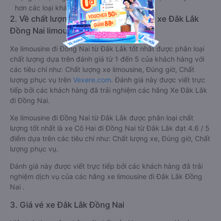
hơn các loại khác.
2. Về chất lượng, review, đánh giá nhà xe Đắk Lắk
Đồng Nai limousine
Xe limousine đi Đồng Nai từ Đắk Lắk tốt nhất được phân loại
chất lượng dựa trên đánh giá từ 1 đến 5 của khách hàng với
các tiêu chí như: Chất lượng xe limousine, Đúng giờ, Chất
lượng phục vụ trên
Vexere.com
. Đánh giá này được viết trực
tiếp bởi các khách hàng đã trải nghiệm các hãng Xe Đắk Lắk
đi Đồng Nai.
Xe limousine đi Đồng Nai từ Đắk Lắk được phân loại chất
lượng tốt nhất là xe Cô Hai đi Đồng Nai từ Đắk Lắk đạt 4.6 / 5
điểm dựa trên các tiêu chí như: Chất lượng xe, Đúng giờ, Chất
lượng phục vụ.
Đánh giá này được viết trực tiếp bởi các khách hàng đã trải
nghiệm dịch vụ của các hãng xe limousine đi Đắk Lắk Đồng
Nai .
3. Giá vé xe Đắk Lắk Đồng Nai