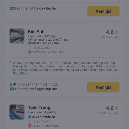
hút thuốc phè phè như các xe khác. Đón trả đúng điểm. Được nằm đúng
giường đã đặt. Nói chung 10 điểm.
Xác nhận chỗ ngay lập tức
Xem giá
Kim Anh
4.6
Limousine 34 Phòng
(4067 đánh giá)
VIP Limousine 22 Chỗ (Thaco)
18:01 • Bến xe Eakar
8 giờ 20 phút
02:21 • Bến xe Biên Hòa
Xe buýt giường nằm đến BMT rất thoải mái, rộng rãi hơn những gì tôi từng
trải nghiệm trước đây, có kèm theo chai nước, chăn và gối. Điều hòa được
đặt ở nhiệt độ tốt. Chúng tôi khởi hành đúng giờ và đến sớm hơn dự kiến 30
phút. Tài xế rất tuyệt so với những tài xế khác ở Việt Nam! Không quá nhiều
Xem thêm
tiếng còi xe, không có nhạc lớn hoặc tiếng ồn khác và cảm giác lái xe an
toàn nên rất dễ ngủ. Tôi rất vui vì đã đặt qua Vexere và có vị trí xe buýt trên
GPS và biển số xe vì tôi phải tìm kiếm xung quanh bến xe để tìm thấy nó, đây
Không cần thanh toán trước
Xem giá
là vấn đề của bến xe Đà Lạt (không phải tất cả các xe buýt đều có bảng
Xác nhận chỗ ngay lập tức
thông tin), chứ không phải của công ty.
Tuấn Trung
4.6
Limousine 34 giường
(1218 đánh giá)
19:25 • Phước An
9 giờ 20 phút
04:45 • KCN Amata