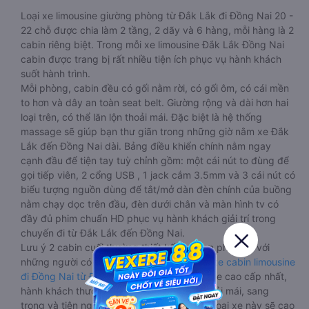
Loại xe limousine giường phòng từ Đắk Lắk đi Đồng Nai 20 -
22 chỗ được chia làm 2 tầng, 2 dãy và 6 hàng, mỗi hàng là 2
cabin riêng biệt. Trong mỗi xe limousine Đắk Lắk Đồng Nai
cabin được trang bị rất nhiều tiện ích phục vụ hành khách
suốt hành trình.
Mỗi phòng, cabin đều có gối nằm rời, có gối ôm, có cái mền
to hơn và dây an toàn seat belt. Giường rộng và dài hơn hai
loại trên, có thể lăn lộn thoải mái. Đặc biệt là hệ thống
massage sẽ giúp bạn thư giãn trong những giờ nằm xe Đắk
Lắk đến Đồng Nai dài. Bảng điều khiển chính nằm ngay
cạnh đầu để tiện tay tuỳ chỉnh gồm: một cái nút to đùng để
gọi tiếp viên, 2 cổng USB , 1 jack cắm 3.5mm và 3 cái nút có
biểu tượng nguồn dùng để tắt/mở dàn đèn chính của buồng
nằm chạy dọc trên đầu, đèn dưới chân và màn hình tv có
đầy đủ phim chuẩn HD phục vụ hành khách giải trí trong
chuyến đi từ Đắk Lắk đến Đồng Nai.
Lưu ý 2 cabin cuối thường thiết kế nhỏ hơn phù hợp với
những người có thân hình nhỏ nhắn. Dòng
xe cabin limousine
đi Đồng Nai từ Đắk Lắk
này đang là dòng xe cao cấp nhất,
hành khách thường chọn vì sự riêng tư, thoải mái, sang
trọng và tiện nghi. Tất nhiên giá thành của loại xe này sẽ cao