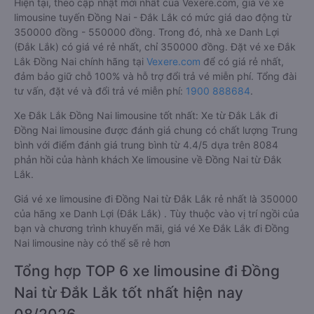
Hiện tại, theo cập nhật mới nhất của Vexere.com, giá vé xe
limousine tuyến Đồng Nai - Đắk Lắk có mức giá dao động từ
350000 đồng - 550000 đồng. Trong đó, nhà xe Danh Lợi
(Đắk Lắk) có giá vé rẻ nhất, chỉ 350000 đồng. Đặt vé xe Đắk
Lắk Đồng Nai chính hãng tại
Vexere.com
để có giá rẻ nhất,
đảm bảo giữ chỗ 100% và hỗ trợ đổi trả vé miễn phí. Tổng đài
tư vấn, đặt vé và đổi trả vé miễn phí:
1900 888684
.
Xe Đắk Lắk Đồng Nai limousine tốt nhất: Xe từ Đắk Lắk đi
Đồng Nai limousine được đánh giá chung có chất lượng Trung
bình với điểm đánh giá trung bình từ 4.4/5 dựa trên 8084
phản hồi của hành khách Xe limousine về Đồng Nai từ Đắk
Lắk.
Giá vé xe limousine đi Đồng Nai từ Đắk Lắk rẻ nhất là 350000
của hãng xe Danh Lợi (Đắk Lắk) . Tùy thuộc vào vị trí ngồi của
bạn và chương trình khuyến mãi, giá vé Xe Đắk Lắk đi Đồng
Nai limousine này có thể sẽ rẻ hơn
Tổng hợp TOP 6 xe limousine đi Đồng
Nai từ Đắk Lắk tốt nhất hiện nay