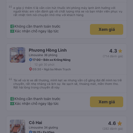
e góp ý thêm tí là vẫn còn hút thuốc khi phòng máy lạnh ảnh hưởng với
người khác em vẫn đánh giá về chất lượng nhà xe và bạn nhân viên phục vụ
rất nhiệt tình nói chuyện nhỏ nhẹ với khách hàng
Không cần thanh toán trước
Xem giá
Xác nhận chỗ ngay lập tức
Phương Hồng Linh
4.3
Limousine 36 phòng
(714 đánh giá)
17:00 • Bến xe Krông Năng
12 giờ 30 phút
05:30 • Ngã ba Nhơn Trạch
Tài xế và lơ xe dễ thương, mình kẹt xe nhưng vẫn cố gắng đợi để mình ko trễ
chuyến, rất nhẹ nhàng và lịch sự. Xe sạch sẽ, thoáng mát, mền thơm tho.
Rất hài lòng trong chuyến đi này
Không cần thanh toán trước
Xem giá
Xác nhận chỗ ngay lập tức
star_rate
Cô Hai
4.6
Limousine 34 giường
(282 đánh giá)
19:25 • Ea H'leo