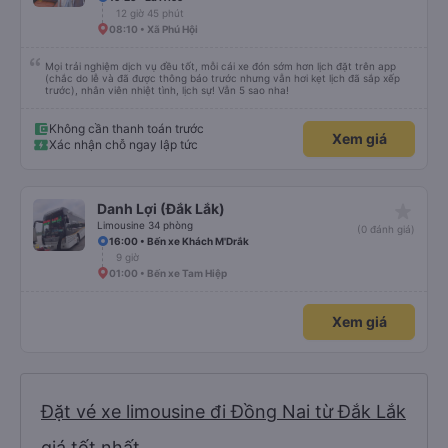
12 giờ 45 phút
08:10 • Xã Phú Hội
Mọi trải nghiệm dịch vụ đều tốt, mỗi cái xe đón sớm hơn lịch đặt trên app
(chắc do lễ và đã được thông báo trước nhưng vẫn hơi kẹt lịch đã sắp xếp
trước), nhân viên nhiệt tình, lịch sự! Vẫn 5 sao nha!
Không cần thanh toán trước
Xem giá
Xác nhận chỗ ngay lập tức
star_rate
Danh Lợi (Đắk Lắk)
Limousine 34 phòng
(0 đánh giá)
16:00 • Bến xe Khách M'Drắk
9 giờ
01:00 • Bến xe Tam Hiệp
Xem giá
Đặt vé xe limousine đi Đồng Nai từ Đắk Lắk
giá tốt nhất