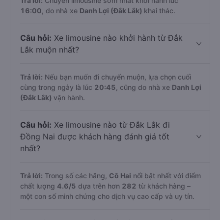
Trả lời:
Chuyến limousine sớm nhất khởi hành lúc
16:00
, do nhà xe
Danh Lợi (Đắk Lắk)
khai thác.
Câu hỏi:
Xe limousine nào khởi hành từ Đắk
Lắk muộn nhất?
Trả lời:
Nếu bạn muốn đi chuyến muộn, lựa chọn cuối
cùng trong ngày là lúc
20:45
, cũng do nhà xe
Danh Lợi
(Đắk Lắk)
vận hành.
Câu hỏi:
Xe limousine nào từ Đắk Lắk đi
Đồng Nai được khách hàng đánh giá tốt
nhất?
Trả lời:
Trong số các hãng,
Cô Hai
nổi bật nhất với điểm
chất lượng
4.6
/5
dựa trên hơn
282
từ khách hàng –
một con số minh chứng cho dịch vụ cao cấp và uy tín.