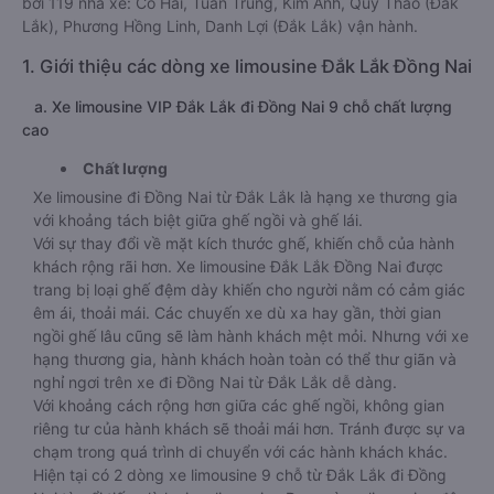
bởi 119 nhà xe: Cô Hai, Tuấn Trung, Kim Anh, Quý Thảo (Đắk
Lắk), Phương Hồng Linh, Danh Lợi (Đắk Lắk) vận hành.
1. Giới thiệu các dòng xe limousine Đắk Lắk Đồng Nai
a. Xe limousine VIP Đắk Lắk đi Đồng Nai 9 chỗ chất lượng
cao
Chất lượng
Xe limousine đi Đồng Nai từ Đắk Lắk là hạng xe thương gia
với khoảng tách biệt giữa ghế ngồi và ghế lái.
Với sự thay đổi về mặt kích thước ghế, khiến chỗ của hành
khách rộng rãi hơn. Xe limousine Đắk Lắk Đồng Nai được
trang bị loại ghế đệm dày khiến cho người nằm có cảm giác
êm ái, thoải mái. Các chuyến xe dù xa hay gần, thời gian
ngồi ghế lâu cũng sẽ làm hành khách mệt mỏi. Nhưng với xe
hạng thương gia, hành khách hoàn toàn có thể thư giãn và
nghỉ ngơi trên xe đi Đồng Nai từ Đắk Lắk dễ dàng.
Với khoảng cách rộng hơn giữa các ghế ngồi, không gian
riêng tư của hành khách sẽ thoải mái hơn. Tránh được sự va
chạm trong quá trình di chuyển với các hành khách khác.
Hiện tại có 2 dòng xe limousine 9 chỗ từ Đắk Lắk đi Đồng