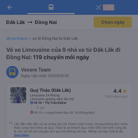
arrow_back
Tải app Vexere ngay!
Tải app Vexere
-30k
Mở app
Mở app
Nhận ưu đãi thành viên độc
-30k/ghế khi đặt vé máy bay qua
quyền
app
Đắk Lắk
Đồng Nai
Chọn ngày
Vé xe khách
xe đi Đồng Nai từ Đắk Lắk
Vé xe Limousine của 9 nhà xe từ Đắk Lắk đi
Đồng Nai
: 119 chuyến mỗi ngày
Vexere Team
Ngày cập nhật: 06/08/2026
Quý Thảo (Đắk Lắk)
4.4
Limousine 24 Phòng
(1803 đánh giá)
Limousine giường nằm 34 chỗ
18:10 • Thị Trấn EaKar
12 giờ
06:10 • Long Khánh dọc QL 1A (Đồng Nai)
Lần đầu tiên đặt vé xe online lại còn thanh toán trước nhưng không làm mình
thất vọng nha! Nhà xe Quý Thảo là xe khách duy nhất (Đối với mình từng đi)
là các tài xế nói chuyện lịch sự chứ không nói tục. Riêng cái này thôi là đã
đánh giá 5 sao rồi. Chú tài xế còn uống pepsi rất dễ thương chứ không có
Xem thêm