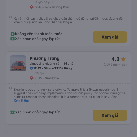
4 giờ 50 phút
02:40 • Ngã 4 Đồng Xoài
Xe rất mới, sạch sẽ. Lái xe chạy cẩn thận, có dừng vài điểm dọc đường để
khách đi vệ sinh ăn uống. Rất hài lòng ạ!
Không cần thanh toán trước
Xem giá
Xác nhận chỗ ngay lập tức
star_rate
Phương Trang
4.8
Limousine giường nằm 34 chỗ
(3978 đánh giá)
17:15 • Bến xe TT Đà Nẵng
15 giờ
08:15 • Gia Nghĩa
Excellent bus and very safe driving. To make this a 5-star experience, I
suggest the company implements a "no sound" policy for phones during the
night to respect those sleeping. It is a sleeper bus, so quiet is key! Also,
please display the Wi-Fi password clearly inside the cabin for convenience. I
Xem thêm
would definitely ride with them again! -------------- ​ Xe chất lượng tốt và
tài xế lái xe rất an toàn. Để dịch vụ hoàn hảo hơn, tôi góp ý nhà xe nên có
quy định rõ ràng về việc giữ im lặng (tắt âm thanh điện thoại) vào ban đêm
Xác nhận chỗ ngay lập tức
Xem giá
để tránh làm phiền hành khách khác ngủ. Ngoài ra, nhà xe nên dán sẵn mật
khẩu Wi-Fi trong xe để hành khách dễ dàng sử dụng. Tôi vẫn sẽ tiếp tục ủng
hộ nhà xe trong tương lai!