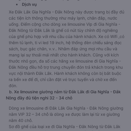
Dịch vụ
Xe Đắk Lắk Gia Nghĩa - Đắk Nông này được trang bị đầy đủ
các tiện ích thông thường như máy lạnh, chăn đắp, nước
uống. Điểm cộng cho dòng xe limousine Vip đi Gia Nghĩa -
Đắk Nông từ Đắk Lắk là ghế có nút tùy chỉnh độ nghiêng
của ghế phù hợp với nhu cầu của hành khách. Xe có Wifi ,có
thêm tủ lạnh, ti vi led 19 inch, hệ thống đèn chiếu sáng đọc
sách, bục gác chân, v.v.. Nhằm đáp ứng mọi nhu cầu và
mang lại sự thoải mái nhất cho hành khách. Cũng với kích
thước nhỏ gọn, đa số các hãng xe limousine đi Gia Nghĩa -
Đắk Nông đều hỗ trợ trung chuyển đón trả khách trong khu
vực nội thành Đắk Lắk. Hành khách không còn bị bắt buộc
ra bến xe để đi, chỉ cần đặt vé trực tuyến và chờ xe đến
đón.
b. Xe limousine giường nằm từ Đắk Lắk đi Gia Nghĩa - Đắk
Nông đầy đủ tiện nghi 32 - 34 chỗ
Dòng xe limousine đi Đắk Lắk Gia Nghĩa - Đắk Nông giường
nằm VIP 32 – 34 chỗ là dòng xe được làm lại từ xe giường
nằm 40 chỗ.
Sơ đồ ghế của loại xe đi Gia Nghĩa - Đắk Nông từ Đắk Lắk