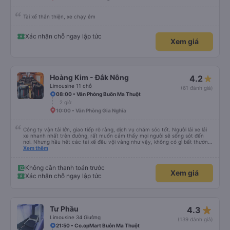
Tài xế thân thiện, xe chạy êm
Xác nhận chỗ ngay lập tức
Xem giá
Hoàng Kim - Đắk Nông
4.2
Limousine 11 chỗ
(61 đánh giá)
08:00 • Văn Phòng Buôn Ma Thuột
2 giờ
10:00 • Văn Phòng Gia Nghĩa
Công ty vận tải lớn, giao tiếp rõ ràng, dịch vụ chăm sóc tốt. Người lái xe lái
xe nhanh nhất trên đường, rất muốn cảm thấy mọi người sẽ sống sót đến
nơi. Nhưng hầu hết các tài xế đều vội vàng như vậy, không có gì bất thường
cả.
Xem thêm
Không cần thanh toán trước
Xem giá
Xác nhận chỗ ngay lập tức
star_rate
Tư Phầu
4.3
Limousine 34 Giường
(139 đánh giá)
21:50 • Co.opMart Buôn Ma Thuột