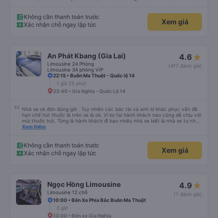
Không cần thanh toán trước
Xem giá
Xác nhận chỗ ngay lập tức
An Phát Kbang (Gia Lai)
4.6
Limousine 24 Phòng
(417 đánh giá)
Limousine 34 phòng VIP
22:15 • Buôn Ma Thuột - Quốc lộ 14
1 giờ 25 phút
23:40 • Gia Nghĩa - Quốc Lộ 14
Nhà xe ok đón đúng giờ . Tuy nhiên các bác tài và anh lơ khắc phục vấn đề
hạn chế hút thuốc lá trên xe là ok. Vì ko fai hành khách nào cũng dễ chịu với
mùi thuốc hút. Từng là hành khách đi bao nhiêu nhà xe biết là nhà xe tư nhân
, nhưng hãy theo cách vận hành của Phương Trang Busline, từ tổng đài cho
Xem thêm
tới nội quy... Vé có mắc 1 chúc cũng chấp nhận đc..
Không cần thanh toán trước
Xem giá
Xác nhận chỗ ngay lập tức
Ngọc Hồng Limousine
4.9
Limousine 12 chỗ
(7 đánh giá)
10:00 • Bến Xe Phía Bắc Buôn Ma Thuột
3 giờ
13:00 • Bến xe Gia Nghĩa