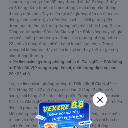
limousine giường nằm VIP này được thiết kế 2 tầng, 3 dãy
và 6 hàng. Kích thước dài hơn dòng xe giường nằm thông
thường một chút. Tuy nhiên tại mỗi giường đều có rèm che
riêng, màn hình led, và đèn đọc sách,…. Mỗi giường đều
được bọc da êm ái, tương đương với phân khúc hạng 3 sao.
Dòng xe limousine Đắk Lắk Gia Nghĩa - Đắk Nông này có giá
cả phải chăng hơn dòng xe limousine giường phòng cabin
22 chỗ và đang được nhiều hành khách lựa chọn. Trong
tương lai không xa, đây chính là loại xe thay thế xe giường
nằm thông thường.
c. Xe limousine giường phòng cabin đi Gia Nghĩa - Đắk Nông
từ Đắk Lắk VIP sang trọng, êm ái, chất lượng dịch vụ cao
20 -22 chỗ
Loại xe limousine giường phòng từ Đắk Lắk đi Gia Nghĩa -
Đắk Nông 20 - 22 chỗ được chia làm 2 tầng, 2 dãy và 6
hàng, mỗi hàng là 2 cabin riêng biệt. Trong mỗi xe limousine
Đắk Lắk Gia Nghĩa - Đắk Nông cabin được trang bị rất nhiều
tiện ích phục vụ hành khách suốt hành trình.
Mỗi phòng, cabin đều có gối nằm rời, có gối ôm, có cái mền
to hơn và dây an toàn seat belt. Giường rộng và dài hơn hai
loại trên, có thể lăn lộn thoải mái. Đặc biệt là hệ thống