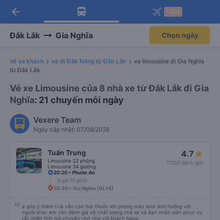
arrow_back
Tải app Vexere ngay!
Tải app Vexere
-30k
Mở app
Mở app
Nhận ưu đãi thành viên độc
-30k/ghế khi đặt vé máy bay qua
quyền
app
Đắk Lắk
Gia Nghĩa
Chọn ngày
Vé xe khách
xe đi Đăk Nông từ Đắk Lắk
xe limousine đi Gia Nghĩa
từ Đắk Lắk
Vé xe Limousine của 8 nhà xe từ Đắk Lắk đi Gia
Nghĩa
: 21 chuyến mỗi ngày
Vexere Team
Ngày cập nhật: 07/08/2026
Tuấn Trung
4.7
Limousine 22 phòng
(1222 đánh giá)
Limousine 34 giường
20:20 • Phước An
3 giờ 10 phút
23:30 • Gia Nghĩa (QL14)
e góp ý thêm tí là vẫn còn hút thuốc khi phòng máy lạnh ảnh hưởng với
người khác em vẫn đánh giá về chất lượng nhà xe và bạn nhân viên phục vụ
rất nhiệt tình nói chuyện nhỏ nhẹ với khách hàng