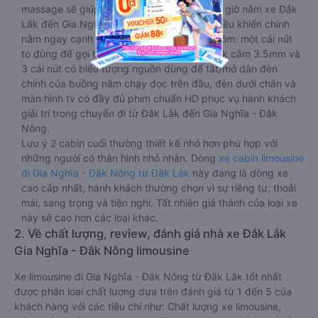
massage sẽ giúp bạn thư giãn trong những giờ nằm xe Đắk
Lắk đến Gia Nghĩa - Đắk Nông dài. Bảng điều khiển chính
nằm ngay cạnh đầu để tiện tay tuỳ chỉnh gồm: một cái nút
to đùng để gọi tiếp viên, 2 cổng USB , 1 jack cắm 3.5mm và
3 cái nút có biểu tượng nguồn dùng để tắt/mở dàn đèn
chính của buồng nằm chạy dọc trên đầu, đèn dưới chân và
màn hình tv có đầy đủ phim chuẩn HD phục vụ hành khách
giải trí trong chuyến đi từ Đắk Lắk đến Gia Nghĩa - Đắk
Nông.
Lưu ý 2 cabin cuối thường thiết kế nhỏ hơn phù hợp với
những người có thân hình nhỏ nhắn. Dòng
xe cabin limousine
đi Gia Nghĩa - Đắk Nông từ Đắk Lắk
này đang là dòng xe
cao cấp nhất, hành khách thường chọn vì sự riêng tư, thoải
mái, sang trọng và tiện nghi. Tất nhiên giá thành của loại xe
này sẽ cao hơn các loại khác.
2. Về chất lượng, review, đánh giá nhà xe Đắk Lắk
Gia Nghĩa - Đắk Nông limousine
Xe limousine đi Gia Nghĩa - Đắk Nông từ Đắk Lắk tốt nhất
được phân loại chất lượng dựa trên đánh giá từ 1 đến 5 của
khách hàng với các tiêu chí như: Chất lượng xe limousine,