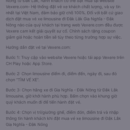
Nông từ Đắk Lắk, hành khách có thể đặt mua tại website
Vexere.com- Hệ thống đặt vé xe khách chất lượng, và uy tín
nhất tại Việt Nam, đảm bảo giữ chỗ 100%. Đối với bất cứ giao
dịch đặt mua vé xe limousine đi Đắk Lắk Gia Nghĩa - Đắk
Nông nào của quý khách tại trang web Vexere.com đều được
Vexere cam kết giải quyết sự cố. Chính sách tặng coupon
giảm giá hoặc hoàn tiền sẽ tùy theo từng trường hợp sự việc.
Hướng dẫn đặt vé tại Vexere.com:
Bước 1: Truy cập vào website Vexere hoặc tải app Vexere trên
CH Play hoặc App Store.
Bước 2: Chọn limousine điểm đi, điểm đến, ngày đi, sau đó
chọn “TÌM VÉ XE”.
Bước 3: Chọn hãng xe đi Gia Nghĩa - Đắk Nông từ Đắk Lắk
limousine, giờ khởi hành phù hợp. Bấm chọn vào khung giờ
quý khách muốn đi để tiến hành đặt vé.
Bước 4: Chọn vị trí/giường ghế, điểm đón, điểm trả và nhập
thông tin hành khách khi đặt mua vé xe limousine đi Đắk Lắk
Gia Nghĩa - Đắk Nông