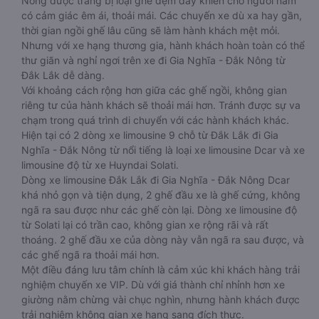
Nông được trang bị loại ghế đệm dày khiến cho người nằm
có cảm giác êm ái, thoải mái. Các chuyến xe dù xa hay gần,
thời gian ngồi ghế lâu cũng sẽ làm hành khách mệt mỏi.
Nhưng với xe hạng thương gia, hành khách hoàn toàn có thể
thư giãn và nghỉ ngơi trên xe đi Gia Nghĩa - Đắk Nông từ
Đắk Lắk dễ dàng.
Với khoảng cách rộng hơn giữa các ghế ngồi, không gian
riêng tư của hành khách sẽ thoải mái hơn. Tránh được sự va
chạm trong quá trình di chuyển với các hành khách khác.
Hiện tại có 2 dòng xe limousine 9 chỗ từ Đắk Lắk đi Gia
Nghĩa - Đắk Nông từ nổi tiếng là loại xe limousine Dcar và xe
limousine độ từ xe Huyndai Solati.
Dòng xe limousine Đắk Lắk đi Gia Nghĩa - Đắk Nông Dcar
khá nhỏ gọn và tiện dụng, 2 ghế đầu xe là ghế cứng, không
ngã ra sau được như các ghế còn lại. Dòng xe limousine độ
từ Solati lại có trần cao, không gian xe rộng rãi và rất
thoáng. 2 ghế đầu xe của dòng này vẫn ngã ra sau được, và
các ghế ngã ra thoải mái hơn.
Một điều đáng lưu tâm chính là cảm xúc khi khách hàng trải
nghiệm chuyến xe VIP. Dù với giá thành chỉ nhỉnh hơn xe
giường nằm chừng vài chục nghìn, nhưng hành khách được
trải nghiệm không gian xe hạng sang đích thực.