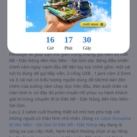
Hóc Môn - Sài Gòn 20 - 22 chỗ được chia làm 2 tầng, 2 dãy
và 6 hàng, mỗi hàng là 2 cabin riêng biệt. Trong mỗi xe
limousine Đăk Mil - Đắk Nông Hóc Môn - Sài Gòn cabin được
trang bị rất nhiều tiện ích phục vụ hành khách suốt hành
trình.
Mỗi phòng, cabin đều có gối nằm rời, có gối ôm, có cái mền
to hơn và dây an toàn seat belt. Giường rộng và dài hơn hai
loại trên, có thể lăn lộn thoải mái. Đặc biệt là hệ thống
massage sẽ giúp bạn thư giãn trong những giờ nằm xe Đăk
Mil - Đắk Nông đến Hóc Môn - Sài Gòn dài. Bảng điều khiển
chính nằm ngay cạnh đầu để tiện tay tuỳ chỉnh gồm: một cái
nút to đùng để gọi tiếp viên, 2 cổng USB , 1 jack cắm 3.5mm
và 3 cái nút có biểu tượng nguồn dùng để tắt/mở dàn đèn
chính của buồng nằm chạy dọc trên đầu, đèn dưới chân và
màn hình tv có đầy đủ phim chuẩn HD phục vụ hành khách
giải trí trong chuyến đi từ Đăk Mil - Đắk Nông đến Hóc Môn -
Sài Gòn.
Lưu ý 2 cabin cuối thường thiết kế nhỏ hơn phù hợp với
những người có thân hình nhỏ nhắn. Dòng
xe cabin limousine
đi Hóc Môn - Sài Gòn từ Đăk Mil - Đắk Nông
này đang là
dòng xe cao cấp nhất, hành khách thường chọn vì sự riêng