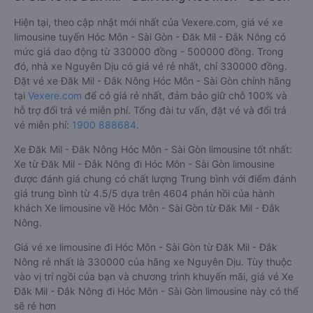
Hiện tại, theo cập nhật mới nhất của Vexere.com, giá vé xe
limousine tuyến Hóc Môn - Sài Gòn - Đăk Mil - Đắk Nông có
mức giá dao động từ 330000 đồng - 500000 đồng. Trong
đó, nhà xe Nguyên Dịu có giá vé rẻ nhất, chỉ 330000 đồng.
Đặt vé xe Đăk Mil - Đắk Nông Hóc Môn - Sài Gòn chính hãng
tại
Vexere.com
để có giá rẻ nhất, đảm bảo giữ chỗ 100% và
hỗ trợ đổi trả vé miễn phí. Tổng đài tư vấn, đặt vé và đổi trả
vé miễn phí:
1900 888684
.
Xe Đăk Mil - Đắk Nông Hóc Môn - Sài Gòn limousine tốt nhất:
Xe từ Đăk Mil - Đắk Nông đi Hóc Môn - Sài Gòn limousine
được đánh giá chung có chất lượng Trung bình với điểm đánh
giá trung bình từ 4.5/5 dựa trên 4604 phản hồi của hành
khách Xe limousine về Hóc Môn - Sài Gòn từ Đăk Mil - Đắk
Nông.
Giá vé xe limousine đi Hóc Môn - Sài Gòn từ Đăk Mil - Đắk
Nông rẻ nhất là 330000 của hãng xe Nguyên Dịu. Tùy thuộc
vào vị trí ngồi của bạn và chương trình khuyến mãi, giá vé Xe
Đăk Mil - Đắk Nông đi Hóc Môn - Sài Gòn limousine này có thể
sẽ rẻ hơn