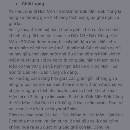
Chất lượng
Xe limousine đi Hóc Môn - Sài Gòn từ Đăk Mil - Đắk Nông là
hạng xe thương gia với khoảng tách biệt giữa ghế ngồi và
ghế lái.
Với sự thay đổi về mặt kích thước ghế, khiến chỗ của hành
khách rộng rãi hơn. Xe limousine Đăk Mil - Đắk Nông Hóc
Môn - Sài Gòn được trang bị loại ghế đệm dày khiến cho
người nằm có cảm giác êm ái, thoải mái. Các chuyến xe dù
xa hay gần, thời gian ngồi ghế lâu cũng sẽ làm hành khách
mệt mỏi. Nhưng với xe hạng thương gia, hành khách hoàn
toàn có thể thư giãn và nghỉ ngơi trên xe đi Hóc Môn - Sài
Gòn từ Đăk Mil - Đắk Nông dễ dàng.
Với khoảng cách rộng hơn giữa các ghế ngồi, không gian
riêng tư của hành khách sẽ thoải mái hơn. Tránh được sự va
chạm trong quá trình di chuyển với các hành khách khác.
Hiện tại có 2 dòng xe limousine 9 chỗ từ Đăk Mil - Đắk Nông
đi Hóc Môn - Sài Gòn từ nổi tiếng là loại xe limousine Dcar và
xe limousine độ từ xe Huyndai Solati.
Dòng xe limousine Đăk Mil - Đắk Nông đi Hóc Môn - Sài Gòn
Dcar khá nhỏ gọn và tiện dụng, 2 ghế đầu xe là ghế cứng,
không ngã ra sau được như các ghế còn lại. Dòng xe