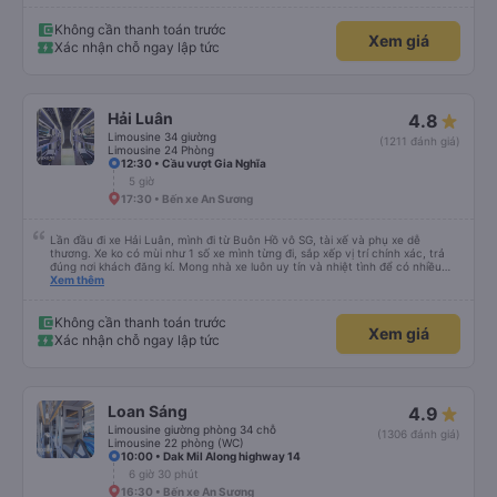
Không cần thanh toán trước
Xem giá
Xác nhận chỗ ngay lập tức
Hải Luân
4.8
Limousine 34 giường
(1211 đánh giá)
Limousine 24 Phòng
12:30 • Cầu vượt Gia Nghĩa
5 giờ
17:30 • Bến xe An Sương
Lần đầu đi xe Hải Luân, mình đi từ Buôn Hồ vô SG, tài xế và phụ xe dễ
thương. Xe ko có mùi như 1 số xe mình từng đi, sắp xếp vị trí chính xác, trả
đúng nơi khách đăng kí. Mong nhà xe luôn uy tín và nhiệt tình để có nhiều
khách hàng hơn nữa
Xem thêm
Không cần thanh toán trước
Xem giá
Xác nhận chỗ ngay lập tức
Loan Sáng
4.9
Limousine giường phòng 34 chỗ
(1306 đánh giá)
Limousine 22 phòng (WC)
10:00 • Dak Mil Along highway 14
6 giờ 30 phút
16:30 • Bến xe An Sương