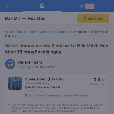
arrow_back
Tải app Vexere ngay!
Tải app Vexere
-30k
Mở app
Mở app
Nhận ưu đãi thành viên độc
-30k/ghế khi đặt vé máy bay qua
quyền
app
Đăk Mil
Hóc Môn
Chọn ngày
Vé xe khách
xe đi Sài Gòn từ Đăk Nông
xe limousine đi Hóc Môn từ
Đăk Mil
Vé xe Limousine của 9 nhà xe từ Đăk Mil đi Hóc
Môn
: 15 chuyến mỗi ngày
Vexere Team
Ngày cập nhật: 10/08/2026
Quang Đông (Đắk Lắk)
3.9
Limousine 34 phòng
(68 đánh giá)
19:30 • Văn phòng Đắk Lắk
9 giờ 30 phút
05:00 • Bến xe An Sương (Thành phố Hồ Chí Minh)
Nhà xe mới nhưng rất nhiệt tình, chu đáo. Mình sẽ tiếp tục ủng hộ. Mình có
thêm lựa chọn mới khi đi tuyến Eakar - SG. Chúc nhà xe sẽ phát triển có
nhiều KH biết đến và luôn nâng cao chất lượng dịch vụ.