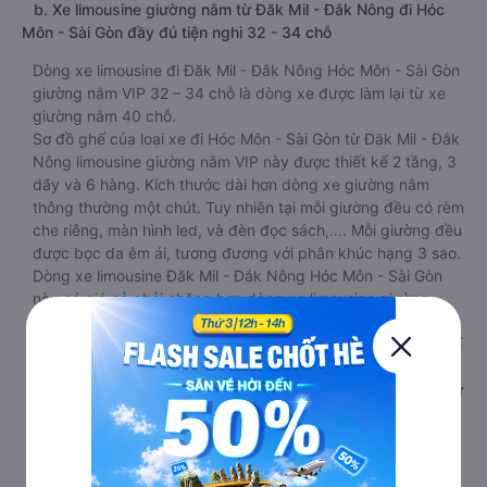
b. Xe limousine giường nằm từ Đăk Mil - Đắk Nông đi Hóc
Môn - Sài Gòn đầy đủ tiện nghi 32 - 34 chỗ
Dòng xe limousine đi Đăk Mil - Đắk Nông Hóc Môn - Sài Gòn
giường nằm VIP 32 – 34 chỗ là dòng xe được làm lại từ xe
giường nằm 40 chỗ.
Sơ đồ ghế của loại xe đi Hóc Môn - Sài Gòn từ Đăk Mil - Đắk
Nông limousine giường nằm VIP này được thiết kế 2 tầng, 3
dãy và 6 hàng. Kích thước dài hơn dòng xe giường nằm
thông thường một chút. Tuy nhiên tại mỗi giường đều có rèm
che riêng, màn hình led, và đèn đọc sách,…. Mỗi giường đều
được bọc da êm ái, tương đương với phân khúc hạng 3 sao.
Dòng xe limousine Đăk Mil - Đắk Nông Hóc Môn - Sài Gòn
này có giá cả phải chăng hơn dòng xe limousine giường
phòng cabin 22 chỗ và đang được nhiều hành khách lựa
chọn. Trong tương lai không xa, đây chính là loại xe thay thế
xe giường nằm thông thường.
c. Xe limousine giường phòng cabin đi Hóc Môn - Sài Gòn từ
Đăk Mil - Đắk Nông VIP sang trọng, êm ái, chất lượng dịch
vụ cao 20 -22 chỗ
Loại xe limousine giường phòng từ Đăk Mil - Đắk Nông đi