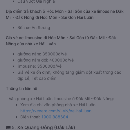
Cầu vượt Gia Nghĩa
Địa điểm trả khách ở Hóc Môn - Sài Gòn của xe limousine Đăk
Mil - Đắk Nông đi Hóc Môn - Sài Gòn Hải Luân
Bến xe An Sương
Giá vé xe limousine đi Hóc Môn - Sài Gòn từ Đăk Mil - Đắk
Nông của nhà xe Hải Luân
giường nằm: 350000đ/vé
giường nằm đôi: 400000đ/vé
limousine: 350000đ/vé
Giá vé xe ổn định, không tăng giảm đột xuất trong các
dịp Lễ, Tết cao điểm
Thông tin liên hệ
Văn phòng xe Hải Luân limousine ở Đăk Mil - Đắk Nông:
Xem địa chỉ văn phòng nhà xe Hải Luân:
https://vexere.com/vi-VN/xe-hai-luan
Điện thoại:
1900 888684
🚌 5. Xe Quang Đông (Đắk Lắk)