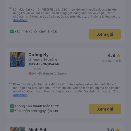
Lần đầu đặt vé trên VEXERE và khá bất ngờ khi mọi thứ đều được sắp xếp
đúng khi lên xe. Tất cả đều ổn từ đúng giờ, đúng chỗ, tài xế và phụ xe tốt,
chỗ nằm khá thoải mái, có sẵn nước lọc trên khay,... chỉ tiếc là không có chỗ
để sạc pin thôi. Nhưng vậy cũng quá ổn rồi!
Xem thêm
Xác nhận chỗ ngay lập tức
Xem giá
Cường Ny
4.9
Limousine 34 giường
(1111 đánh giá)
22:45 • Chợ Đăk Mil
6 giờ
04:45 • Bến xe An Sương
Đi xe này rất yên tâm vì tx đi khá cẩn thân k giống vài xe khác mỗi lần mở
mắt ngỡ như bay. Bạn phụ trên xe nói chuyện dễ mến nhưng mà nhà xe nên
nói rõ với khách cách thức di chuyển ra nơ xe đỗ. Gia đình mình có tận 2 bé
nhỏ tay xách nách mang mà mình bị xoay vòng vòng đi bộ đến khu đỗ xe thì
Xem thêm
chân chảy máo luôn é 🥲 còn lại 10 đỉm
Không cần thanh toán trước
Xem giá
Xác nhận chỗ ngay lập tức
star_rate
Minh Anh
3.6