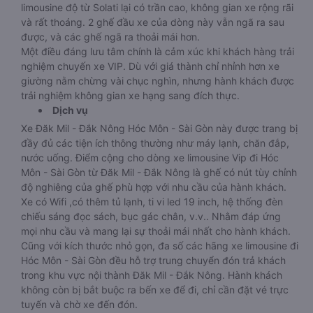
limousine độ từ Solati lại có trần cao, không gian xe rộng rãi
và rất thoáng. 2 ghế đầu xe của dòng này vẫn ngã ra sau
được, và các ghế ngã ra thoải mái hơn.
Một điều đáng lưu tâm chính là cảm xúc khi khách hàng trải
nghiệm chuyến xe VIP. Dù với giá thành chỉ nhỉnh hơn xe
giường nằm chừng vài chục nghìn, nhưng hành khách được
trải nghiệm không gian xe hạng sang đích thực.
Dịch vụ
Xe Đăk Mil - Đắk Nông Hóc Môn - Sài Gòn này được trang bị
đầy đủ các tiện ích thông thường như máy lạnh, chăn đắp,
nước uống. Điểm cộng cho dòng xe limousine Vip đi Hóc
Môn - Sài Gòn từ Đăk Mil - Đắk Nông là ghế có nút tùy chỉnh
độ nghiêng của ghế phù hợp với nhu cầu của hành khách.
Xe có Wifi ,có thêm tủ lạnh, ti vi led 19 inch, hệ thống đèn
chiếu sáng đọc sách, bục gác chân, v.v.. Nhằm đáp ứng
mọi nhu cầu và mang lại sự thoải mái nhất cho hành khách.
Cũng với kích thước nhỏ gọn, đa số các hãng xe limousine đi
Hóc Môn - Sài Gòn đều hỗ trợ trung chuyển đón trả khách
trong khu vực nội thành Đăk Mil - Đắk Nông. Hành khách
không còn bị bắt buộc ra bến xe để đi, chỉ cần đặt vé trực
tuyến và chờ xe đến đón.