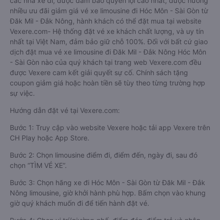
các nhà xe đi, được đảm bảo quyền lợi cao nhất, được hưởng
nhiều ưu đãi giảm giá vé xe limousine đi Hóc Môn - Sài Gòn từ
Đăk Mil - Đắk Nông, hành khách có thể đặt mua tại website
Vexere.com- Hệ thống đặt vé xe khách chất lượng, và uy tín
nhất tại Việt Nam, đảm bảo giữ chỗ 100%. Đối với bất cứ giao
dịch đặt mua vé xe limousine đi Đăk Mil - Đắk Nông Hóc Môn
- Sài Gòn nào của quý khách tại trang web Vexere.com đều
được Vexere cam kết giải quyết sự cố. Chính sách tặng
coupon giảm giá hoặc hoàn tiền sẽ tùy theo từng trường hợp
sự việc.
Hướng dẫn đặt vé tại Vexere.com:
Bước 1: Truy cập vào website Vexere hoặc tải app Vexere trên
CH Play hoặc App Store.
Bước 2: Chọn limousine điểm đi, điểm đến, ngày đi, sau đó
chọn “TÌM VÉ XE”.
Bước 3: Chọn hãng xe đi Hóc Môn - Sài Gòn từ Đăk Mil - Đắk
Nông limousine, giờ khởi hành phù hợp. Bấm chọn vào khung
giờ quý khách muốn đi để tiến hành đặt vé.