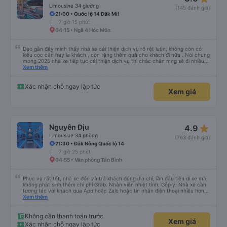
Limousine 34 giường
(145 đánh giá)
21:00 • Quốc lộ 14 Đăk Mil
7 giờ 15 phút
04:15 • Ngã 4 Hóc Môn
Dạo gần đây mình thấy nhà xe cải thiện dịch vụ rõ rệt luôn, không còn có
kiểu cọc cằn hay la khách , còn tặng thêm quà cho khách đi nữa . Nói chung
mong 2025 nhà xe tiếp tục cải thiện dịch vụ thì chắc chắn mng sẽ đi nhiều
hơn .
Xem thêm
Xác nhận chỗ ngay lập tức
Xem giá
star_rate
Nguyên Dịu
4.9
Limousine 34 phòng
(763 đánh giá)
21:30 • Đắk Nông Quốc lộ 14
7 giờ 25 phút
04:55 • Văn phòng Tân Bình
Phục vụ rất tốt, nhà xe đón và trả khách đúng địa chỉ, lần đầu tiên đi xe mà
không phát sinh thêm chi phí Grab. Nhân viên nhiệt tình. Góp ý: Nhà xe cần
tương tác với khách qua App hoặc Zalo hoặc tin nhắn điện thoại nhiều hơn
nữa để hành khách yên tâm đặc biệt là khách đặt vé qua App. Chân thành
Xem thêm
cảm ơn, lần sau đặt vé lại
Không cần thanh toán trước
Xem giá
Xác nhận chỗ ngay lập tức