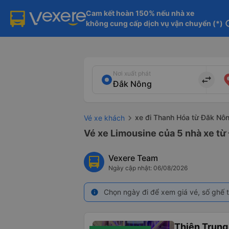
Cam kết hoàn 150% nếu nhà xe

không cung cấp dịch vụ vận chuyển (*)
in
Nơi xuất phát
import_export
xe đi Thanh Hóa từ Đăk Nô
Vé xe khách
Vé xe Limousine của 5 nhà xe từ
Vexere Team
Ngày cập nhật: 06/08/2026
Chọn ngày đi để xem giá vé, số ghế t
info
Thiên Trung