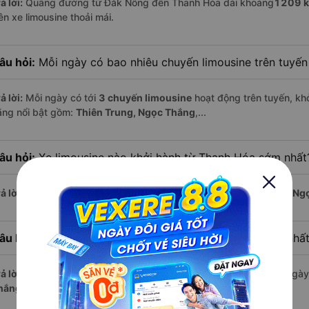
ả lời:
Quãng đường từ Đắk Nông đến Thanh Hóa dài khoảng
1209 
ên xe limousine thoải mái.
âu hỏi:
Mỗi ngày có bao nhiêu chuyến limousine trên tuyế
ả lời:
Mỗi ngày có tới
3 chuyến limousine
hoạt động trên tuyến, khở
ãng nổi bật gồm:
Thiên Trung, Ngọc Thắng
,...
âu hỏi:
Xe limousine nào khởi hành từ Thanh Hóa sớm nhất
ả lời:
Chuyến limousine sớm nhất khởi hành lúc
4:00
, do nhà xe
Ng
âu hỏi:
Xe limousine nào khởi hành từ Đắk Nông muộn nhấ
ả lời:
Nếu bạn muốn đi chuyến muộn, lựa chọn cuối cùng trong ngày 
hắng
vận hành.