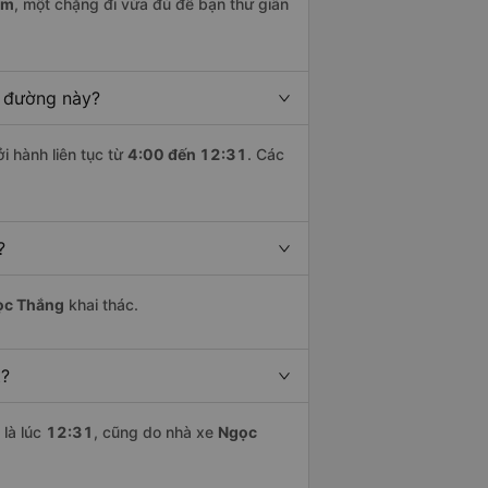
km
, một chặng đi vừa đủ để bạn thư giãn
n đường này?
i hành liên tục từ
4:00 đến 12:31
. Các
?
ọc Thắng
khai thác.
t?
là lúc
12:31
, cũng do nhà xe
Ngọc