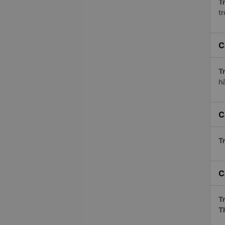
Tr
tr
C
Tr
h
C
Tr
C
Tr
T