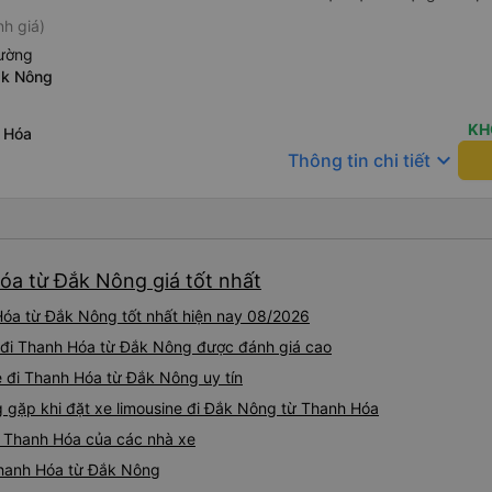
h giá)
iường
ăk Nông
KH
h Hóa
keyboard_arrow_down
Thông tin chi tiết
Hóa từ Đắk Nông giá tốt nhất
Hóa từ Đắk Nông tốt nhất hiện nay 08/2026
ne đi Thanh Hóa từ Đắk Nông được đánh giá cao
e đi Thanh Hóa từ Đắk Nông uy tín
gặp khi đặt xe limousine đi Đắk Nông từ Thanh Hóa
g Thanh Hóa của các nhà xe
 Thanh Hóa từ Đắk Nông