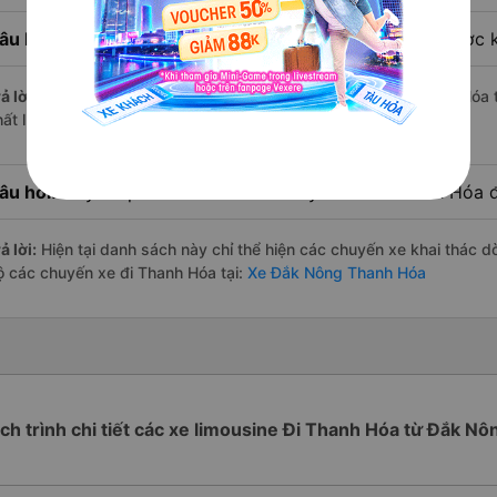
âu hỏi:
Xe limousine nào từ Đắk Nông đi Thanh Hóa được k
ả lời:
Tạm thời chưa đủ review để đánh giá có nhà xe đi Thanh Hóa
hất lượng xuất sắc.
âu hỏi:
Đây có phải là tất cả các chuyến xe từ Thanh Hóa
ả lời:
Hiện tại danh sách này chỉ thể hiện các chuyến xe khai thác d
ộ các chuyến xe đi Thanh Hóa tại:
Xe Đắk Nông Thanh Hóa
ịch trình chi tiết các xe limousine Đi Thanh Hóa từ Đắk Nô