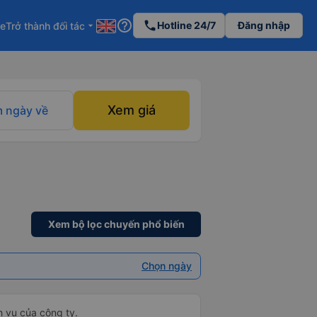
help_outline
phone
Hotline 24/7
Đăng nhập
re
Trở thành đối tác
arrow_drop_down
Xem giá
 ngày về
Xem bộ lọc chuyến phổ biến
Chọn ngày
h vụ của công ty.