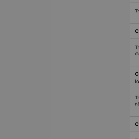
Tr
C
Tr
đ
C
l
Tr
nế
C