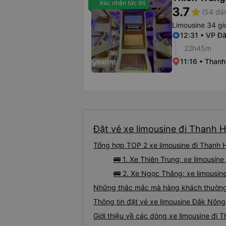
Xác nhận tức thì
3.7
star
(54 đán
Limousine 34 g
12:31 • VP Đ
22h45m
11:16 • Than
Đặt vé xe limousine đi Thanh 
Tổng hợp TOP 2 xe limousine đi Thanh 
🚌 1. Xe Thiên Trung: xe limousi
🚌 2. Xe Ngọc Thắng: xe limousin
Những thắc mắc mà hàng khách thường 
Thông tin đặt vé xe limousine Đắk Nôn
Giới thiệu về các dòng xe limousine đi