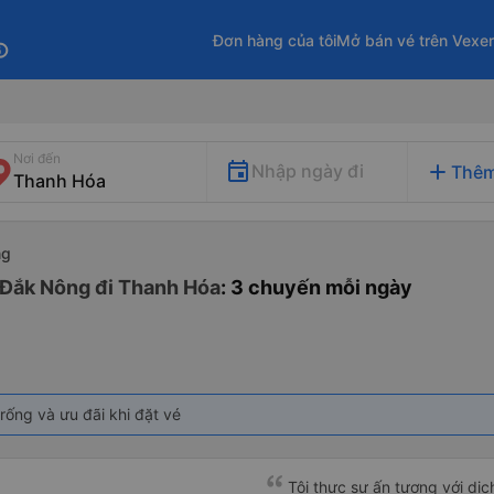
Đơn hàng của tôi
Mở bán vé trên Vexe
fo
Nơi đến
add
Nhập ngày đi
Thêm
ng
 Đắk Nông đi Thanh Hóa
: 3 chuyến mỗi ngày
rống và ưu đãi khi đặt vé
Tôi thực sự ấn tượng với dịc