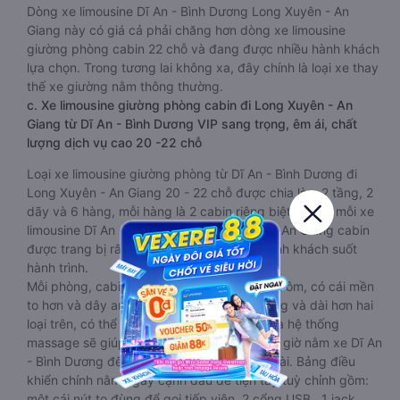
Dòng xe limousine Dĩ An - Bình Dương Long Xuyên - An
Giang này có giá cả phải chăng hơn dòng xe limousine
giường phòng cabin 22 chỗ và đang được nhiều hành khách
lựa chọn. Trong tương lai không xa, đây chính là loại xe thay
thế xe giường nằm thông thường.
c. Xe limousine giường phòng cabin đi Long Xuyên - An
Giang từ Dĩ An - Bình Dương VIP sang trọng, êm ái, chất
lượng dịch vụ cao 20 -22 chỗ
Loại xe limousine giường phòng từ Dĩ An - Bình Dương đi
Long Xuyên - An Giang 20 - 22 chỗ được chia làm 2 tầng, 2
dãy và 6 hàng, mỗi hàng là 2 cabin riêng biệt. Trong mỗi xe
limousine Dĩ An - Bình Dương Long Xuyên - An Giang cabin
được trang bị rất nhiều tiện ích phục vụ hành khách suốt
hành trình.
Mỗi phòng, cabin đều có gối nằm rời, có gối ôm, có cái mền
to hơn và dây an toàn seat belt. Giường rộng và dài hơn hai
loại trên, có thể lăn lộn thoải mái. Đặc biệt là hệ thống
massage sẽ giúp bạn thư giãn trong những giờ nằm xe Dĩ An
- Bình Dương đến Long Xuyên - An Giang dài. Bảng điều
khiển chính nằm ngay cạnh đầu để tiện tay tuỳ chỉnh gồm:
một cái nút to đùng để gọi tiếp viên, 2 cổng USB , 1 jack