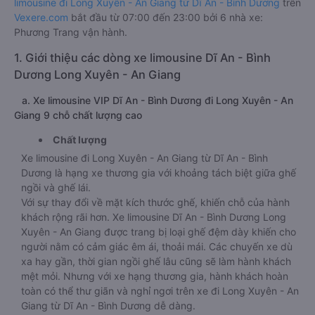
limousine đi Long Xuyên - An Giang từ Dĩ An - Bình Dương
trên
Vexere.com
bắt đầu từ 07:00 đến 23:00 bởi 6 nhà xe:
Phương Trang vận hành.
1. Giới thiệu các dòng xe limousine Dĩ An - Bình
Dương Long Xuyên - An Giang
a. Xe limousine VIP Dĩ An - Bình Dương đi Long Xuyên - An
Giang 9 chỗ chất lượng cao
Chất lượng
Xe limousine đi Long Xuyên - An Giang từ Dĩ An - Bình
Dương là hạng xe thương gia với khoảng tách biệt giữa ghế
ngồi và ghế lái.
Với sự thay đổi về mặt kích thước ghế, khiến chỗ của hành
khách rộng rãi hơn. Xe limousine Dĩ An - Bình Dương Long
Xuyên - An Giang được trang bị loại ghế đệm dày khiến cho
người nằm có cảm giác êm ái, thoải mái. Các chuyến xe dù
xa hay gần, thời gian ngồi ghế lâu cũng sẽ làm hành khách
mệt mỏi. Nhưng với xe hạng thương gia, hành khách hoàn
toàn có thể thư giãn và nghỉ ngơi trên xe đi Long Xuyên - An
Giang từ Dĩ An - Bình Dương dễ dàng.