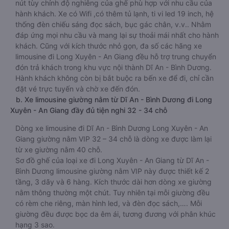
nút tùy chỉnh độ nghiêng của ghế phù hợp với nhu cầu của
hành khách. Xe có Wifi ,có thêm tủ lạnh, ti vi led 19 inch, hệ
thống đèn chiếu sáng đọc sách, bục gác chân, v.v.. Nhằm
đáp ứng mọi nhu cầu và mang lại sự thoải mái nhất cho hành
khách. Cũng với kích thước nhỏ gọn, đa số các hãng xe
limousine đi Long Xuyên - An Giang đều hỗ trợ trung chuyển
đón trả khách trong khu vực nội thành Dĩ An - Bình Dương.
Hành khách không còn bị bắt buộc ra bến xe để đi, chỉ cần
đặt vé trực tuyến và chờ xe đến đón.
b. Xe limousine giường nằm từ Dĩ An - Bình Dương đi Long
Xuyên - An Giang đầy đủ tiện nghi 32 - 34 chỗ
Dòng xe limousine đi Dĩ An - Bình Dương Long Xuyên - An
Giang giường nằm VIP 32 – 34 chỗ là dòng xe được làm lại
từ xe giường nằm 40 chỗ.
Sơ đồ ghế của loại xe đi Long Xuyên - An Giang từ Dĩ An -
Bình Dương limousine giường nằm VIP này được thiết kế 2
tầng, 3 dãy và 6 hàng. Kích thước dài hơn dòng xe giường
nằm thông thường một chút. Tuy nhiên tại mỗi giường đều
có rèm che riêng, màn hình led, và đèn đọc sách,…. Mỗi
giường đều được bọc da êm ái, tương đương với phân khúc
hạng 3 sao.