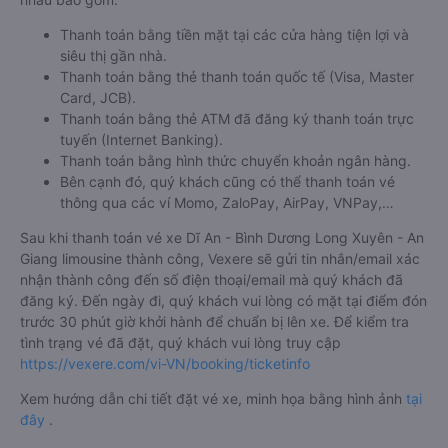
Thanh toán bằng tiền mặt tại các cửa hàng tiện lợi và
siêu thị gần nhà.
Thanh toán bằng thẻ thanh toán quốc tế (Visa, Master
Card, JCB).
Thanh toán bằng thẻ ATM đã đăng ký thanh toán trực
tuyến (Internet Banking).
Thanh toán bằng hình thức chuyển khoản ngân hàng.
Bên cạnh đó, quý khách cũng có thể thanh toán vé
thông qua các ví Momo, ZaloPay, AirPay, VNPay,…
Sau khi thanh toán vé xe Dĩ An - Bình Dương Long Xuyên - An
Giang limousine thành công, Vexere sẽ gửi tin nhắn/email xác
nhận thành công đến số điện thoại/email mà quý khách đã
đăng ký. Đến ngày đi, quý khách vui lòng có mặt tại điểm đón
trước 30 phút giờ khởi hành để chuẩn bị lên xe. Để kiểm tra
tình trạng vé đã đặt, quý khách vui lòng truy cập
https://vexere.com/vi-VN/booking/ticketinfo
Xem hướng dẫn chi tiết đặt vé xe, minh họa bằng hình ảnh
tại
đây
.