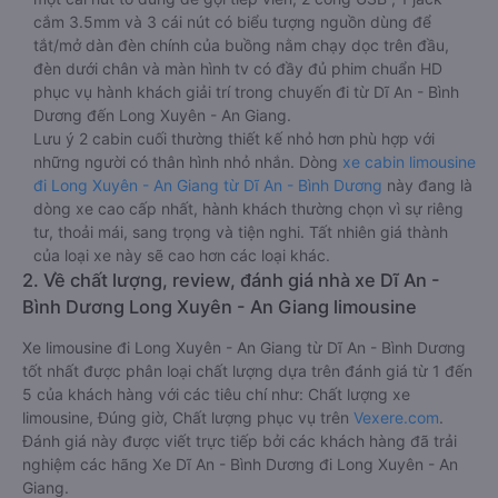
cắm 3.5mm và 3 cái nút có biểu tượng nguồn dùng để
tắt/mở dàn đèn chính của buồng nằm chạy dọc trên đầu,
đèn dưới chân và màn hình tv có đầy đủ phim chuẩn HD
phục vụ hành khách giải trí trong chuyến đi từ Dĩ An - Bình
Dương đến Long Xuyên - An Giang.
Lưu ý 2 cabin cuối thường thiết kế nhỏ hơn phù hợp với
những người có thân hình nhỏ nhắn. Dòng
xe cabin limousine
đi Long Xuyên - An Giang từ Dĩ An - Bình Dương
này đang là
dòng xe cao cấp nhất, hành khách thường chọn vì sự riêng
tư, thoải mái, sang trọng và tiện nghi. Tất nhiên giá thành
của loại xe này sẽ cao hơn các loại khác.
2. Về chất lượng, review, đánh giá nhà xe Dĩ An -
Bình Dương Long Xuyên - An Giang limousine
Xe limousine đi Long Xuyên - An Giang từ Dĩ An - Bình Dương
tốt nhất được phân loại chất lượng dựa trên đánh giá từ 1 đến
5 của khách hàng với các tiêu chí như: Chất lượng xe
limousine, Đúng giờ, Chất lượng phục vụ trên
Vexere.com
.
Đánh giá này được viết trực tiếp bởi các khách hàng đã trải
nghiệm các hãng Xe Dĩ An - Bình Dương đi Long Xuyên - An
Giang.