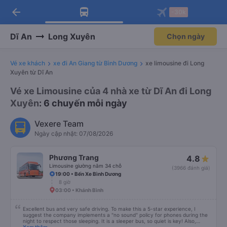
arrow_back
Tải app Vexere ngay!
Tải app Vexere
-30k
Mở app
Mở app
Nhận ưu đãi thành viên độc
-30k/ghế khi đặt vé máy bay qua
quyền
app
Dĩ An
Long Xuyên
Chọn ngày
Vé xe khách
xe đi An Giang từ Bình Dương
xe limousine đi Long
Xuyên từ Dĩ An
Vé xe Limousine của 4 nhà xe từ Dĩ An đi Long
Xuyên
: 6 chuyến mỗi ngày
Vexere Team
Ngày cập nhật: 07/08/2026
Phương Trang
4.8
Limousine giường nằm 34 chỗ
(3966 đánh giá)
19:00 • Bến Xe Bình Dương
8 giờ
03:00 • Khánh Bình
Excellent bus and very safe driving. To make this a 5-star experience, I
suggest the company implements a "no sound" policy for phones during the
night to respect those sleeping. It is a sleeper bus, so quiet is key! Also,