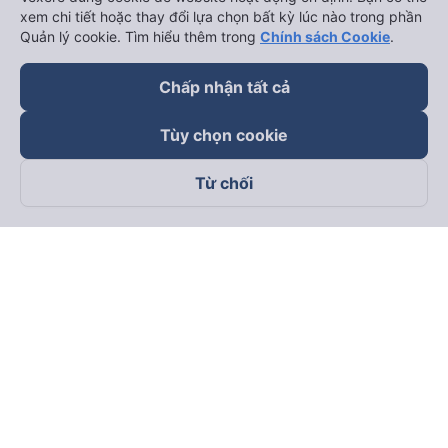
xem chi tiết hoặc thay đổi lựa chọn bất kỳ lúc nào trong phần
Quản lý cookie. Tìm hiểu thêm trong
Chính sách Cookie
.
Chấp nhận tất cả
Tùy chọn cookie
Từ chối
Theo dõi chúng tôi trên
Facebook
Tiktok
Youtube
Công ty TNHH Thương Mại Dịch Vụ Vexere
Địa chỉ đăng ký kinh doanh: 8C Chữ Đồng Tử, Phường Tân
Sơn Nhất, TP. Hồ Chí Minh, Việt Nam
Địa chỉ
:
Lầu 2, toà nhà H3 Circo Hoàng Diệu, 384 Hoàng Diệu,
Phường Khánh Hội, TP Hồ Chí Minh, Việt Nam
Tầng 3, toà nhà 101 Láng Hạ, 101 Láng Hạ, Phường Láng, TP.
Hà Nội, Việt Nam