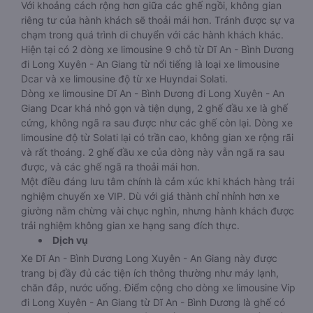
Với khoảng cách rộng hơn giữa các ghế ngồi, không gian
riêng tư của hành khách sẽ thoải mái hơn. Tránh được sự va
chạm trong quá trình di chuyển với các hành khách khác.
Hiện tại có 2 dòng xe limousine 9 chỗ từ Dĩ An - Bình Dương
đi Long Xuyên - An Giang từ nổi tiếng là loại xe limousine
Dcar và xe limousine độ từ xe Huyndai Solati.
Dòng xe limousine Dĩ An - Bình Dương đi Long Xuyên - An
Giang Dcar khá nhỏ gọn và tiện dụng, 2 ghế đầu xe là ghế
cứng, không ngã ra sau được như các ghế còn lại. Dòng xe
limousine độ từ Solati lại có trần cao, không gian xe rộng rãi
và rất thoáng. 2 ghế đầu xe của dòng này vẫn ngã ra sau
được, và các ghế ngã ra thoải mái hơn.
Một điều đáng lưu tâm chính là cảm xúc khi khách hàng trải
nghiệm chuyến xe VIP. Dù với giá thành chỉ nhỉnh hơn xe
giường nằm chừng vài chục nghìn, nhưng hành khách được
trải nghiệm không gian xe hạng sang đích thực.
Dịch vụ
Xe Dĩ An - Bình Dương Long Xuyên - An Giang này được
trang bị đầy đủ các tiện ích thông thường như máy lạnh,
chăn đắp, nước uống. Điểm cộng cho dòng xe limousine Vip
đi Long Xuyên - An Giang từ Dĩ An - Bình Dương là ghế có