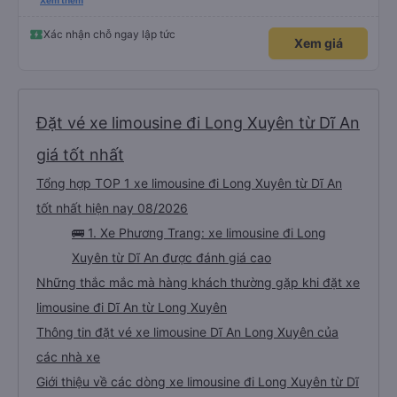
please display the Wi-Fi password clearly inside the cabin for convenience. I
Xem thêm
would definitely ride with them again! -------------- ​ Xe chất lượng tốt và
tài xế lái xe rất an toàn. Để dịch vụ hoàn hảo hơn, tôi góp ý nhà xe nên có
quy định rõ ràng về việc giữ im lặng (tắt âm thanh điện thoại) vào ban đêm
Xác nhận chỗ ngay lập tức
Xem giá
để tránh làm phiền hành khách khác ngủ. Ngoài ra, nhà xe nên dán sẵn mật
khẩu Wi-Fi trong xe để hành khách dễ dàng sử dụng. Tôi vẫn sẽ tiếp tục ủng
hộ nhà xe trong tương lai!
Đặt vé xe limousine đi Long Xuyên từ Dĩ An
giá tốt nhất
Tổng hợp TOP 1 xe limousine đi Long Xuyên từ Dĩ An
tốt nhất hiện nay 08/2026
🚌 1. Xe Phương Trang: xe limousine đi Long
Xuyên từ Dĩ An được đánh giá cao
Những thắc mắc mà hàng khách thường gặp khi đặt xe
limousine đi Dĩ An từ Long Xuyên
Thông tin đặt vé xe limousine Dĩ An Long Xuyên của
các nhà xe
Giới thiệu về các dòng xe limousine đi Long Xuyên từ Dĩ