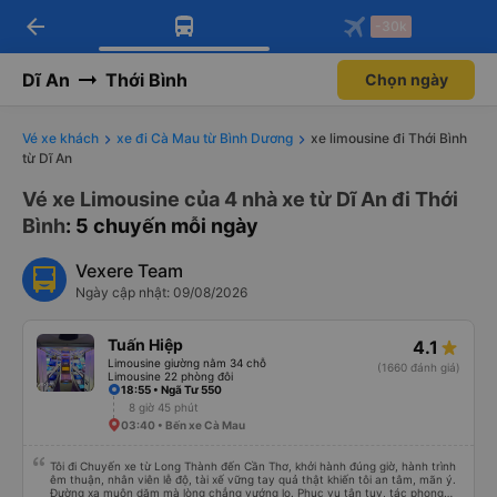
arrow_back
Tải app Vexere ngay!
Tải app Vexere
-30k
Mở app
Mở app
Nhận ưu đãi thành viên độc
-30k/ghế khi đặt vé máy bay qua
quyền
app
Dĩ An
Thới Bình
Chọn ngày
Vé xe khách
xe đi Cà Mau từ Bình Dương
xe limousine đi Thới Bình
từ Dĩ An
Vé xe Limousine của 4 nhà xe từ Dĩ An đi Thới
Bình
: 5 chuyến mỗi ngày
Vexere Team
Ngày cập nhật: 09/08/2026
Tuấn Hiệp
4.1
Limousine giường nằm 34 chỗ
(1660 đánh giá)
Limousine 22 phòng đôi
18:55 • Ngã Tư 550
8 giờ 45 phút
03:40 • Bến xe Cà Mau
Tôi đi Chuyến xe từ Long Thành đến Cần Thơ, khởi hành đúng giờ, hành trình
êm thuận, nhân viên lễ độ, tài xế vững tay quả thật khiến tôi an tâm, mãn ý.
Đường xa muôn dặm mà lòng chẳng vướng lo. Phục vụ tận tụy, tác phong