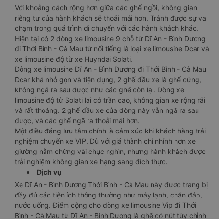
Với khoảng cách rộng hơn giữa các ghế ngồi, không gian
riêng tư của hành khách sẽ thoải mái hơn. Tránh được sự va
chạm trong quá trình di chuyển với các hành khách khác.
Hiện tại có 2 dòng xe limousine 9 chỗ từ Dĩ An - Bình Dương
đi Thới Bình - Cà Mau từ nổi tiếng là loại xe limousine Dcar và
xe limousine độ từ xe Huyndai Solati.
Dòng xe limousine Dĩ An - Bình Dương đi Thới Bình - Cà Mau
Dcar khá nhỏ gọn và tiện dụng, 2 ghế đầu xe là ghế cứng,
không ngã ra sau được như các ghế còn lại. Dòng xe
limousine độ từ Solati lại có trần cao, không gian xe rộng rãi
và rất thoáng. 2 ghế đầu xe của dòng này vẫn ngã ra sau
được, và các ghế ngã ra thoải mái hơn.
Một điều đáng lưu tâm chính là cảm xúc khi khách hàng trải
nghiệm chuyến xe VIP. Dù với giá thành chỉ nhỉnh hơn xe
giường nằm chừng vài chục nghìn, nhưng hành khách được
trải nghiệm không gian xe hạng sang đích thực.
Dịch vụ
Xe Dĩ An - Bình Dương Thới Bình - Cà Mau này được trang bị
đầy đủ các tiện ích thông thường như máy lạnh, chăn đắp,
nước uống. Điểm cộng cho dòng xe limousine Vip đi Thới
Bình - Cà Mau từ Dĩ An - Bình Dương là ghế có nút tùy chỉnh