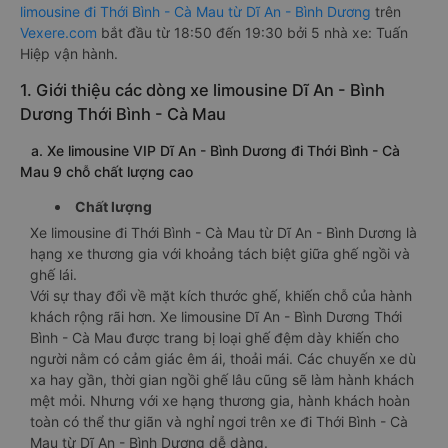
limousine đi Thới Bình - Cà Mau từ Dĩ An - Bình Dương
trên
Vexere.com
bắt đầu từ 18:50 đến 19:30 bởi 5 nhà xe: Tuấn
Hiệp vận hành.
1. Giới thiệu các dòng xe limousine Dĩ An - Bình
Dương Thới Bình - Cà Mau
a. Xe limousine VIP Dĩ An - Bình Dương đi Thới Bình - Cà
Mau 9 chỗ chất lượng cao
Chất lượng
Xe limousine đi Thới Bình - Cà Mau từ Dĩ An - Bình Dương là
hạng xe thương gia với khoảng tách biệt giữa ghế ngồi và
ghế lái.
Với sự thay đổi về mặt kích thước ghế, khiến chỗ của hành
khách rộng rãi hơn. Xe limousine Dĩ An - Bình Dương Thới
Bình - Cà Mau được trang bị loại ghế đệm dày khiến cho
người nằm có cảm giác êm ái, thoải mái. Các chuyến xe dù
xa hay gần, thời gian ngồi ghế lâu cũng sẽ làm hành khách
mệt mỏi. Nhưng với xe hạng thương gia, hành khách hoàn
toàn có thể thư giãn và nghỉ ngơi trên xe đi Thới Bình - Cà
Mau từ Dĩ An - Bình Dương dễ dàng.