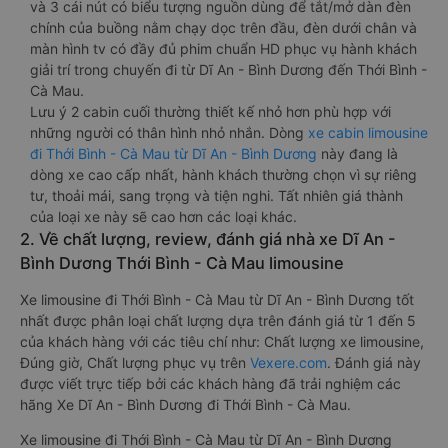
và 3 cái nút có biểu tượng nguồn dùng để tắt/mở dàn đèn
chính của buồng nằm chạy dọc trên đầu, đèn dưới chân và
màn hình tv có đầy đủ phim chuẩn HD phục vụ hành khách
giải trí trong chuyến đi từ Dĩ An - Bình Dương đến Thới Bình -
Cà Mau.
Lưu ý 2 cabin cuối thường thiết kế nhỏ hơn phù hợp với
những người có thân hình nhỏ nhắn. Dòng
xe cabin limousine
đi Thới Bình - Cà Mau từ Dĩ An - Bình Dương
này đang là
dòng xe cao cấp nhất, hành khách thường chọn vì sự riêng
tư, thoải mái, sang trọng và tiện nghi. Tất nhiên giá thành
của loại xe này sẽ cao hơn các loại khác.
2. Về chất lượng, review, đánh giá nhà xe Dĩ An -
Bình Dương Thới Bình - Cà Mau limousine
Xe limousine đi Thới Bình - Cà Mau từ Dĩ An - Bình Dương tốt
nhất được phân loại chất lượng dựa trên đánh giá từ 1 đến 5
của khách hàng với các tiêu chí như: Chất lượng xe limousine,
Đúng giờ, Chất lượng phục vụ trên
Vexere.com
. Đánh giá này
được viết trực tiếp bởi các khách hàng đã trải nghiệm các
hãng Xe Dĩ An - Bình Dương đi Thới Bình - Cà Mau.
Xe limousine đi Thới Bình - Cà Mau từ Dĩ An - Bình Dương