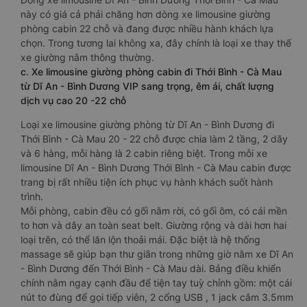
này có giá cả phải chăng hơn dòng xe limousine giường
phòng cabin 22 chỗ và đang được nhiều hành khách lựa
chọn. Trong tương lai không xa, đây chính là loại xe thay thế
xe giường nằm thông thường.
c. Xe limousine giường phòng cabin đi Thới Bình - Cà Mau
từ Dĩ An - Bình Dương VIP sang trọng, êm ái, chất lượng
dịch vụ cao 20 -22 chỗ
Loại xe limousine giường phòng từ Dĩ An - Bình Dương đi
Thới Bình - Cà Mau 20 - 22 chỗ được chia làm 2 tầng, 2 dãy
và 6 hàng, mỗi hàng là 2 cabin riêng biệt. Trong mỗi xe
limousine Dĩ An - Bình Dương Thới Bình - Cà Mau cabin được
trang bị rất nhiều tiện ích phục vụ hành khách suốt hành
trình.
Mỗi phòng, cabin đều có gối nằm rời, có gối ôm, có cái mền
to hơn và dây an toàn seat belt. Giường rộng và dài hơn hai
loại trên, có thể lăn lộn thoải mái. Đặc biệt là hệ thống
massage sẽ giúp bạn thư giãn trong những giờ nằm xe Dĩ An
- Bình Dương đến Thới Bình - Cà Mau dài. Bảng điều khiển
chính nằm ngay cạnh đầu để tiện tay tuỳ chỉnh gồm: một cái
nút to đùng để gọi tiếp viên, 2 cổng USB , 1 jack cắm 3.5mm