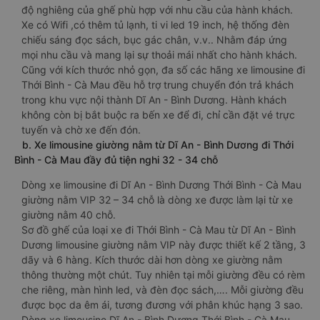
độ nghiêng của ghế phù hợp với nhu cầu của hành khách.
Xe có Wifi ,có thêm tủ lạnh, ti vi led 19 inch, hệ thống đèn
chiếu sáng đọc sách, bục gác chân, v.v.. Nhằm đáp ứng
mọi nhu cầu và mang lại sự thoải mái nhất cho hành khách.
Cũng với kích thước nhỏ gọn, đa số các hãng xe limousine đi
Thới Bình - Cà Mau đều hỗ trợ trung chuyển đón trả khách
trong khu vực nội thành Dĩ An - Bình Dương. Hành khách
không còn bị bắt buộc ra bến xe để đi, chỉ cần đặt vé trực
tuyến và chờ xe đến đón.
b. Xe limousine giường nằm từ Dĩ An - Bình Dương đi Thới
Bình - Cà Mau đầy đủ tiện nghi 32 - 34 chỗ
Dòng xe limousine đi Dĩ An - Bình Dương Thới Bình - Cà Mau
giường nằm VIP 32 – 34 chỗ là dòng xe được làm lại từ xe
giường nằm 40 chỗ.
Sơ đồ ghế của loại xe đi Thới Bình - Cà Mau từ Dĩ An - Bình
Dương limousine giường nằm VIP này được thiết kế 2 tầng, 3
dãy và 6 hàng. Kích thước dài hơn dòng xe giường nằm
thông thường một chút. Tuy nhiên tại mỗi giường đều có rèm
che riêng, màn hình led, và đèn đọc sách,…. Mỗi giường đều
được bọc da êm ái, tương đương với phân khúc hạng 3 sao.
Dòng xe limousine Dĩ An - Bình Dương Thới Bình - Cà Mau