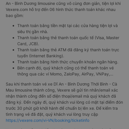
An - Bình Dương limousine cũng vô cùng đơn giản, tiện lợi khi
Vexere.com hỗ trợ đến 06 hình thức thanh toán khác nhau
bao gồm:
Thanh toán bằng tiền mặt tại các cửa hàng tiện lợi và
siêu thị gần nhà.
Thanh toán bằng thẻ thanh toán quốc tế (Visa, Master
Card, JCB).
Thanh toán bằng thẻ ATM đã đăng ký thanh toán trực
tuyến (Internet Banking).
Thanh toán bằng hình thức chuyển khoản ngân hàng.
Bên cạnh đó, quý khách cũng có thể thanh toán vé
thông qua các ví Momo, ZaloPay, AirPay, VNPay,…
Sau khi thanh toán vé xe Dĩ An - Bình Dương Thới Bình - Cà
Mau limousine thành công, Vexere sẽ gửi tin nhắn/email xác
nhận thành công đến số điện thoại/email mà quý khách đã
đăng ký. Đến ngày đi, quý khách vui lòng có mặt tại điểm đón
trước 30 phút giờ khởi hành để chuẩn bị lên xe. Để kiểm tra
tình trạng vé đã đặt, quý khách vui lòng truy cập
https://vexere.com/vi-VN/booking/ticketinfo