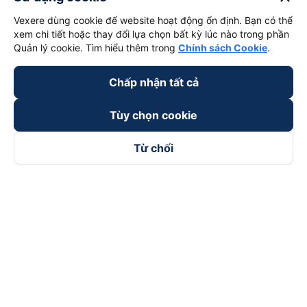
Vexere dùng cookie để website hoạt động ổn định. Bạn có thể
xem chi tiết hoặc thay đổi lựa chọn bất kỳ lúc nào trong phần
Quản lý cookie. Tìm hiểu thêm trong
Chính sách Cookie
.
Chấp nhận tất cả
Tùy chọn cookie
Từ chối
Theo dõi chúng tôi trên
Facebook
Tiktok
Youtube
Công ty TNHH Thương Mại Dịch Vụ Vexere
Địa chỉ đăng ký kinh doanh: 8C Chữ Đồng Tử, Phường Tân
Sơn Nhất, TP. Hồ Chí Minh, Việt Nam
Địa chỉ
:
Lầu 2, toà nhà H3 Circo Hoàng Diệu, 384 Hoàng Diệu,
Phường Khánh Hội, TP Hồ Chí Minh, Việt Nam