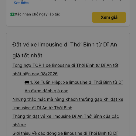
nghiêm cẩn, hiếm thấy giữa thời buổi kim tiền vội vã. Xã hội loạn đạo. Xin gửi
Xem thêm
lời tán dương chân thành, kính chúc nhà xe ngày một hưng thịnh, vạn lộ bình
an.”
Xác nhận chỗ ngay lập tức
Xem giá
Đặt vé xe limousine đi Thới Bình từ Dĩ An
giá tốt nhất
Tổng hợp TOP 1 xe limousine đi Thới Bình từ Dĩ An tốt
nhất hiện nay 08/2026
🚌 1. Xe Tuấn Hiệp: xe limousine đi Thới Bình từ Dĩ
An được đánh giá cao
Những thắc mắc mà hàng khách thường gặp khi đặt xe
limousine đi Dĩ An từ Thới Bình
Thông tin đặt vé xe limousine Dĩ An Thới Bình của các
nhà xe
Giới thiệu về các dòng xe limousine đi Thới Bình từ Dĩ