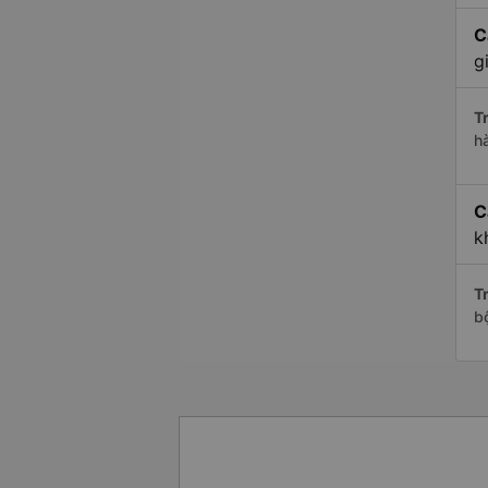
C
g
Tr
h
C
k
Tr
b