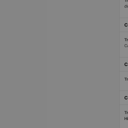
Tr
để
C
Tr
C
C
Tr
C
Tr
H