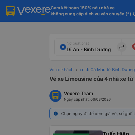
Cam kết hoàn 150% nếu nhà xe

không cung cấp dịch vụ vận chuyển (*)
in
Nơi xuất phát
import_export
Vé xe khách
xe đi Cà Mau từ Bình Dương
Vé xe Limousine của 4 nhà xe từ
Vexere Team
Ngày cập nhật: 06/08/2026
Chọn ngày đi để xem giá vé, số ghế t
info
Tuấn Hiệp