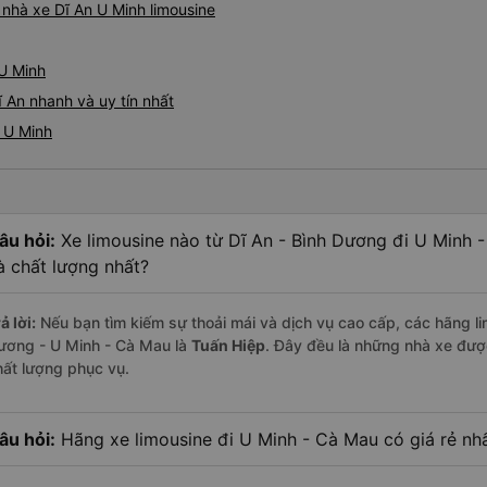
á nhà xe Dĩ An U Minh limousine
 U Minh
ĩ An nhanh và uy tín nhất
i U Minh
âu hỏi:
Xe limousine nào từ Dĩ An - Bình Dương đi U Minh 
à chất lượng nhất?
ả lời:
Nếu bạn tìm kiếm sự thoải mái và dịch vụ cao cấp, các hãng lim
ương - U Minh - Cà Mau là
Tuấn Hiệp
. Đây đều là những nhà xe đượ
hất lượng phục vụ.
âu hỏi:
Hãng xe limousine đi U Minh - Cà Mau có giá rẻ nhấ