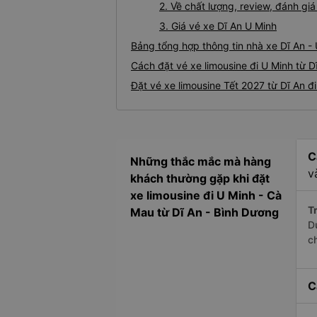
2. Về chất lượng, review, đánh gi
3. Giá vé xe Dĩ An U Minh
Bảng tổng hợp thông tin nhà xe Dĩ An -
Cách đặt vé xe limousine đi U Minh từ D
Đặt vé xe limousine Tết 2027 từ Dĩ An đ
C
Những thắc mắc mà hàng
v
khách thường gặp khi đặt
xe limousine đi U Minh - Cà
Tr
Mau từ Dĩ An - Bình Dương
D
c
C