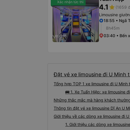
Xác nhận tức thì
4.1
star
(1659 đ
Limousine giườ
18:55 • Ngã 
8h45m
03:40 • Bến 
Đặt vé xe limousine đi U Minh t
Tổng hợp TOP 1 xe limousine đi U Minh 
🚌 1. Xe Tuấn Hiệp: xe limousine 
Những thắc mắc mà hàng khách thường g
Thông tin đặt vé xe limousine Dĩ An U M
Giới thiệu về các dòng xe limousine đi U
1. Giới thiệu các dòng xe limousin