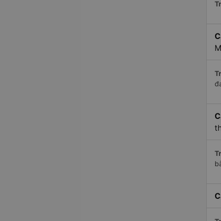
Tr
C
M
Tr
đ
C
t
Tr
b
C