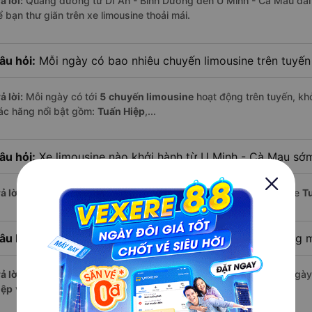
ả lời:
Quãng đường từ Dĩ An - Bình Dương đến U Minh - Cà Mau dà
 bạn thư giãn trên xe limousine thoải mái.
âu hỏi:
Mỗi ngày có bao nhiêu chuyến limousine trên tuyế
ả lời:
Mỗi ngày có tới
5 chuyến limousine
hoạt động trên tuyến, khở
ác hãng nổi bật gồm:
Tuấn Hiệp
,...
âu hỏi:
Xe limousine nào khởi hành từ U Minh - Cà Mau sớ
ả lời:
Chuyến limousine sớm nhất khởi hành lúc
18:50
, do nhà xe
T
âu hỏi:
Xe limousine nào khởi hành từ Dĩ An - Bình Dương 
ả lời:
Nếu bạn muốn đi chuyến muộn, lựa chọn cuối cùng trong ngày 
iệp
vận hành.