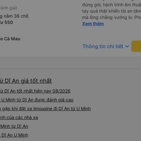
đúng giờ, hành trình êm thuậ
ánh giá)
tay quả thật khiến tôi an tâm, mãn ý. Đường xa muôn dặm
ng nằm 36 chỗ
mà lòng chẳng vướng lo. Ph
Tư 550
cẩn, hiếm thấy giữa thời buổi
Xem thêm
Xin gửi lời tán dương chân 
hưng thịnh, vạn lộ bình an.”
xe Cà Mau
keyboard_arrow_down
Thông tin chi tiết
ừ Dĩ An giá tốt nhất
từ Dĩ An tốt nhất hiện nay 08/2026
đi U Minh từ Dĩ An được đánh giá cao
ặp khi đặt xe limousine đi Dĩ An từ U Minh
inh của các nhà xe
 Minh từ Dĩ An
e Dĩ An U Minh