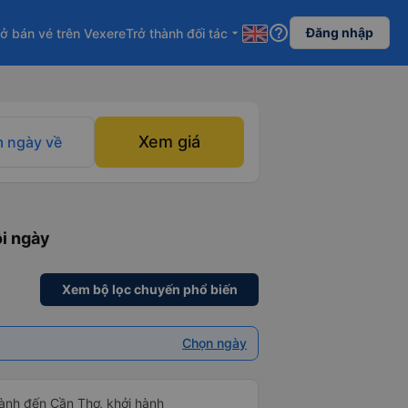
help_outline
Đăng nhập
ở bán vé trên Vexere
Trở thành đối tác
arrow_drop_down
Xem giá
 ngày về
ỗi ngày
Xem bộ lọc chuyến phổ biến
Chọn ngày
ành đến Cần Thơ, khởi hành