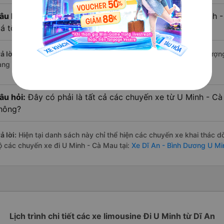
âu hỏi:
Xe limousine nào từ Dĩ An - Bình Dương đi U Minh
iá tốt nhất?
ả lời:
Trong số các hãng,
Tuấn Hiệp
nổi bật nhất với điểm chất lượ
àng – một con số minh chứng cho dịch vụ cao cấp và uy tín.
âu hỏi:
Đây có phải là tất cả các chuyến xe từ U Minh - Cà
hông?
ả lời:
Hiện tại danh sách này chỉ thể hiện các chuyến xe khai thác d
ộ các chuyến xe đi U Minh - Cà Mau tại:
Xe Dĩ An - Bình Dương U Mi
Lịch trình chi tiết các xe limousine Đi U Minh từ Dĩ An