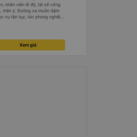
n, nhân viên lễ độ, tài xế vững
ục vụ tận tụy, tác phong nghiêm
 kim tiền vội vã. Xã hội loạn đạo.
thành, kính chúc nhà xe ngày một
Xem giá