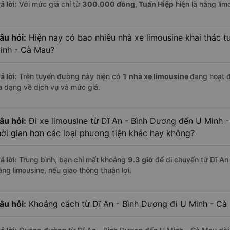
ả lời:
Với mức giá chỉ từ
300.000
đồng,
Tuấn Hiệp
hiện là hãng limo
âu hỏi:
Hiện nay có bao nhiêu nhà xe limousine khai thác t
inh - Cà Mau?
ả lời:
Trên tuyến đường này hiện có
1
nhà xe
limousine
đang hoạt 
a dạng về dịch vụ và mức giá.
âu hỏi:
Đi xe limousine từ Dĩ An - Bình Dương đến U Minh 
hời gian hơn các loại phương tiện khác hay không?
ả lời:
Trung bình, bạn chỉ mất khoảng
9.3 giờ
để di chuyển từ Dĩ An
ằng limousine, nếu giao thông thuận lợi.
âu hỏi:
Khoảng cách từ Dĩ An - Bình Dương đi U Minh - Cà