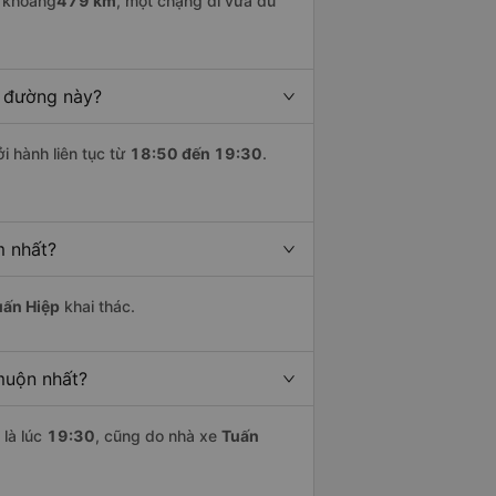
i khoảng
479 km
, một chặng đi vừa đủ
n đường này?
i hành liên tục từ
18:50 đến 19:30
.
m nhất?
uấn Hiệp
khai thác.
muộn nhất?
là lúc
19:30
, cũng do nhà xe
Tuấn