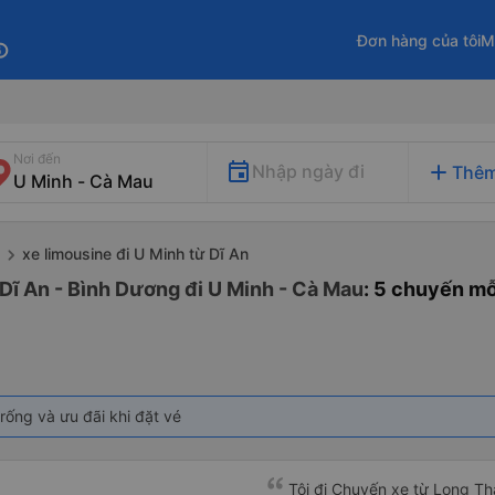
Đơn hàng của tôi
M
fo
Nơi đến
add
Nhập ngày đi
Thêm
xe limousine đi U Minh từ Dĩ An
 Dĩ An - Bình Dương đi U Minh - Cà Mau
: 5 chuyến m
rống và ưu đãi khi đặt vé
Tôi đi Chuyến xe từ Long Th