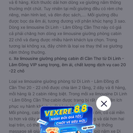
và 6 hàng. Kích thước dài hơn dòng xe giường nằm thông
thường một chút. Tuy nhiên tại mỗi giường đều có rèm che
riêng, màn hình led, và đèn đọc sách,…. Mỗi giường đều
được bọc da êm ái, tương đương với phân khúc hạng 3 sao.
Dòng xe limousine Di Linh - Lâm Đồng Cần Thơ này có giá
cả phải chăng hơn dòng xe limousine giường phòng cabin
22 chỗ và đang được nhiều hành khách lựa chọn. Trong
tương lai không xa, đây chính là loại xe thay thế xe giường
nằm thông thường.
c. Xe limousine giường phòng cabin đi Cần Thơ từ Di Linh -
Lâm Đồng VIP sang trọng, êm ái, chất lượng dịch vụ cao 20
-22 chỗ
Loại xe limousine giường phòng từ Di Linh - Lâm Đồng đi
Cần Thơ 20 - 22 chỗ được chia làm 2 tầng, 2 dãy và 6 hàng,
mỗi hàng là 2 cabin riêng biệt. Trong mỗi xe limousine Di Linh
- Lâm Đồng Cần Thơ cabin được trang bị rất nhiều tiện ích
phục vụ hành khách suốt hành trình.
Mỗi phòng, cabin đều có gối nằm rời, có gối ôm, có cái mền
to hơn và dây an toàn seat belt. Giường rộng và dài hơn hai
loại trên, có thể lăn lộn thoải mái. Đặc biệt là hệ thống
massage sẽ giúp bạn thư giãn trong những giờ nằm xe Di