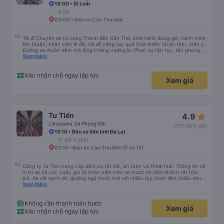
18:00 • Di Linh
9 giờ
03:00 • Bến xe Cần Thơ mới
Tôi đi Chuyến xe từ Long Thành đến Cần Thơ, khởi hành đúng giờ, hành trình
êm thuận, nhân viên lễ độ, tài xế vững tay quả thật khiến tôi an tâm, mãn ý.
Đường xa muôn dặm mà lòng chẳng vướng lo. Phục vụ tận tụy, tác phong
nghiêm cẩn, hiếm thấy giữa thời buổi kim tiền vội vã. Xã hội loạn đạo. Xin gửi
Xem thêm
lời tán dương chân thành, kính chúc nhà xe ngày một hưng thịnh, vạn lộ bình
an.”
Xác nhận chỗ ngay lập tức
Xem giá
star_rate
Tư Tiến
4.9
Limousine 24 Phòng Đôi
(812 đánh giá)
15:10 • Bến xe liên tỉnh Đà Lạt
11 giờ 5 phút
02:15 • Bến Xe Cần Thơ Mới (Ô số 15)
Công ty Tu Tien cung cấp dịch vụ rất tốt, an toàn và thoải mái. Thông tin về
vị trí xe và các cuộc gọi từ nhân viên trên xe trước khi đón khách rất hữu
ích. Xe rất sạch sẽ, giường ngủ thoải mái với nhiều tùy chọn đèn chiếu sáng
và cổng USB được đặt ở vị trí thuận tiện. Nhân viên rất lịch sự và xe đến
Xem thêm
điểm đến sớm hơn dự kiến. Cảm ơn!
Không cần thanh toán trước
Xem giá
Xác nhận chỗ ngay lập tức