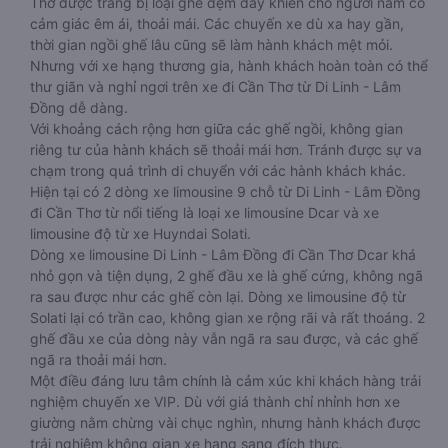
Thơ được trang bị loại ghế đệm dày khiến cho người nằm có
cảm giác êm ái, thoải mái. Các chuyến xe dù xa hay gần,
thời gian ngồi ghế lâu cũng sẽ làm hành khách mệt mỏi.
Nhưng với xe hạng thương gia, hành khách hoàn toàn có thể
thư giãn và nghỉ ngơi trên xe đi Cần Thơ từ Di Linh - Lâm
Đồng dễ dàng.
Với khoảng cách rộng hơn giữa các ghế ngồi, không gian
riêng tư của hành khách sẽ thoải mái hơn. Tránh được sự va
chạm trong quá trình di chuyển với các hành khách khác.
Hiện tại có 2 dòng xe limousine 9 chỗ từ Di Linh - Lâm Đồng
đi Cần Thơ từ nổi tiếng là loại xe limousine Dcar và xe
limousine độ từ xe Huyndai Solati.
Dòng xe limousine Di Linh - Lâm Đồng đi Cần Thơ Dcar khá
nhỏ gọn và tiện dụng, 2 ghế đầu xe là ghế cứng, không ngã
ra sau được như các ghế còn lại. Dòng xe limousine độ từ
Solati lại có trần cao, không gian xe rộng rãi và rất thoáng. 2
ghế đầu xe của dòng này vẫn ngã ra sau được, và các ghế
ngã ra thoải mái hơn.
Một điều đáng lưu tâm chính là cảm xúc khi khách hàng trải
nghiệm chuyến xe VIP. Dù với giá thành chỉ nhỉnh hơn xe
giường nằm chừng vài chục nghìn, nhưng hành khách được
trải nghiệm không gian xe hạng sang đích thực.