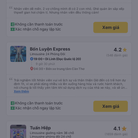
Nhân viên dễ mến. 2 vợ chồng mình đi có 2 con nhỏ. Ghé quán ăn sắp xếp
thpwif gian hơi chậm tí. Nhưng nhân viên đều thông cảm!
Không cần thanh toán trước
Xem giá
Xác nhận chỗ ngay lập tức
Bốn Luyện Express
4.2
Limousine 24 Phòng Đôi
(548 đánh giá)
19:00 • Di Linh (Dọc Quốc lộ 20)
9 giờ 30 phút
04:30 • Bến xe trung tâm Cần Thơ
Trải nghiệm tốt Nhân viên vui vẻ lịch sự và thân thiện Giờ đến có trễ hơn dự
định 1h, vì xe phải dừng nhiều và lên xuống hàng hóa và rước hành khách,
nói chung là tối thấy yên tâm khi sử dụng dịch vụ của nhà xe này, và sẽ ủng
hộ và giới thiệu cho người thân sử dụng dịch vụ của nhà xe này
Xem thêm
Không cần thanh toán trước
Xem giá
Xác nhận chỗ ngay lập tức
star_rate
Tuấn Hiệp
4.1
Limousine giường nằm 36 chỗ
(1659 đánh giá)
Limousine phòng đôi 24 chỗ