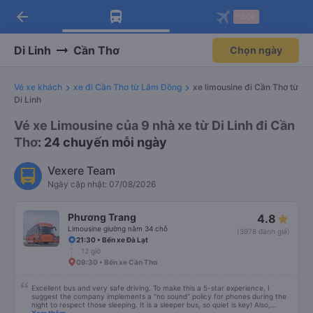
arrow_back
Tải app Vexere ngay!
Tải app Vexere
-30k
Mở app
Mở app
Nhận ưu đãi thành viên độc
-30k/ghế khi đặt vé máy bay qua
quyền
app
Di Linh
Cần Thơ
Chọn ngày
Vé xe khách
xe đi Cần Thơ từ Lâm Đồng
xe limousine đi Cần Thơ từ
Di Linh
Vé xe Limousine của 9 nhà xe từ Di Linh đi Cần
Thơ
: 24 chuyến mỗi ngày
Vexere Team
Ngày cập nhật: 07/08/2026
Phương Trang
4.8
Limousine giường nằm 34 chỗ
(3978 đánh giá)
21:30 • Bến xe Đà Lạt
12 giờ
09:30 • Bến xe Cần Thơ
Excellent bus and very safe driving. To make this a 5-star experience, I
suggest the company implements a "no sound" policy for phones during the
night to respect those sleeping. It is a sleeper bus, so quiet is key! Also,