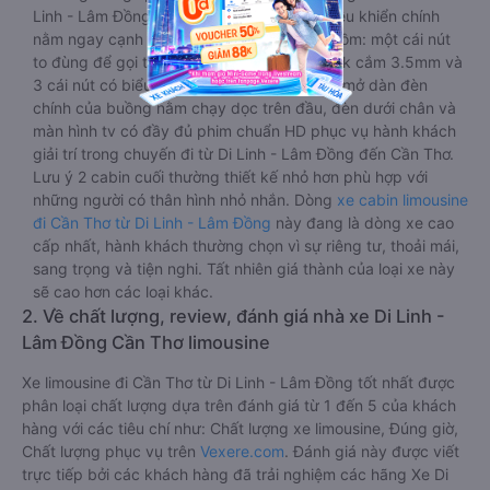
Linh - Lâm Đồng đến Cần Thơ dài. Bảng điều khiển chính
nằm ngay cạnh đầu để tiện tay tuỳ chỉnh gồm: một cái nút
to đùng để gọi tiếp viên, 2 cổng USB , 1 jack cắm 3.5mm và
3 cái nút có biểu tượng nguồn dùng để tắt/mở dàn đèn
chính của buồng nằm chạy dọc trên đầu, đèn dưới chân và
màn hình tv có đầy đủ phim chuẩn HD phục vụ hành khách
giải trí trong chuyến đi từ Di Linh - Lâm Đồng đến Cần Thơ.
Lưu ý 2 cabin cuối thường thiết kế nhỏ hơn phù hợp với
những người có thân hình nhỏ nhắn. Dòng
xe cabin limousine
đi Cần Thơ từ Di Linh - Lâm Đồng
này đang là dòng xe cao
cấp nhất, hành khách thường chọn vì sự riêng tư, thoải mái,
sang trọng và tiện nghi. Tất nhiên giá thành của loại xe này
sẽ cao hơn các loại khác.
2. Về chất lượng, review, đánh giá nhà xe Di Linh -
Lâm Đồng Cần Thơ limousine
Xe limousine đi Cần Thơ từ Di Linh - Lâm Đồng tốt nhất được
phân loại chất lượng dựa trên đánh giá từ 1 đến 5 của khách
hàng với các tiêu chí như: Chất lượng xe limousine, Đúng giờ,
Chất lượng phục vụ trên
Vexere.com
. Đánh giá này được viết
trực tiếp bởi các khách hàng đã trải nghiệm các hãng Xe Di