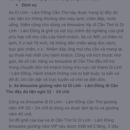
Dịch vụ
Xe Di Linh - Lâm Đồng Cần Thơ này được trang bị đầy đủ
các tiện ích thông thường như máy lạnh, chăn đắp, nước
uống. Điểm cộng cho dòng xe limousine Vip đi Cần Thơ từ Di
Linh - Lâm Đồng là ghế có nút tùy chỉnh độ nghiêng của ghế
phù hợp với nhu cầu của hành khách. Xe có Wifi ,có thêm tủ
lạnh, ti vi led 19 inch, hệ thống đèn chiếu sáng đọc sách,
bục gác chân, v.v.. Nhằm đáp ứng mọi nhu cầu và mang lại
sự thoải mái nhất cho hành khách. Cũng với kích thước nhỏ
gọn, đa số các hãng xe limousine đi Cần Thơ đều hỗ trợ
trung chuyển đón trả khách trong khu vực nội thành Di Linh
- Lâm Đồng. Hành khách không còn bị bắt buộc ra bến xe
để đi, chỉ cần đặt vé trực tuyến và chờ xe đến đón.
b. Xe limousine giường nằm từ Di Linh - Lâm Đồng đi Cần
Thơ đầy đủ tiện nghi 32 - 34 chỗ
Dòng xe limousine đi Di Linh - Lâm Đồng Cần Thơ giường
nằm VIP 32 – 34 chỗ là dòng xe được làm lại từ xe giường
nằm 40 chỗ.
Sơ đồ ghế của loại xe đi Cần Thơ từ Di Linh - Lâm Đồng
limousine giường nằm VIP này được thiết kế 2 tầng, 3 dãy