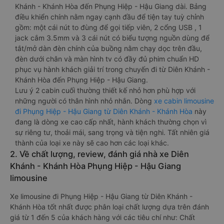
Khánh - Khánh Hòa đến Phụng Hiệp - Hậu Giang dài. Bảng
điều khiển chính nằm ngay cạnh đầu để tiện tay tuỳ chỉnh
gồm: một cái nút to đùng để gọi tiếp viên, 2 cổng USB , 1
jack cắm 3.5mm và 3 cái nút có biểu tượng nguồn dùng để
tắt/mở dàn đèn chính của buồng nằm chạy dọc trên đầu,
đèn dưới chân và màn hình tv có đầy đủ phim chuẩn HD
phục vụ hành khách giải trí trong chuyến đi từ Diên Khánh -
Khánh Hòa đến Phụng Hiệp - Hậu Giang.
Lưu ý 2 cabin cuối thường thiết kế nhỏ hơn phù hợp với
những người có thân hình nhỏ nhắn. Dòng
xe cabin limousine
đi Phụng Hiệp - Hậu Giang từ Diên Khánh - Khánh Hòa
này
đang là dòng xe cao cấp nhất, hành khách thường chọn vì
sự riêng tư, thoải mái, sang trọng và tiện nghi. Tất nhiên giá
thành của loại xe này sẽ cao hơn các loại khác.
2. Về chất lượng, review, đánh giá nhà xe Diên
Khánh - Khánh Hòa Phụng Hiệp - Hậu Giang
limousine
Xe limousine đi Phụng Hiệp - Hậu Giang từ Diên Khánh -
Khánh Hòa tốt nhất được phân loại chất lượng dựa trên đánh
giá từ 1 đến 5 của khách hàng với các tiêu chí như: Chất