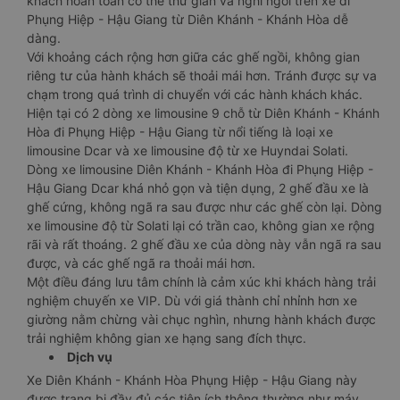
khách hoàn toàn có thể thư giãn và nghỉ ngơi trên xe đi
Phụng Hiệp - Hậu Giang từ Diên Khánh - Khánh Hòa dễ
dàng.
Với khoảng cách rộng hơn giữa các ghế ngồi, không gian
riêng tư của hành khách sẽ thoải mái hơn. Tránh được sự va
chạm trong quá trình di chuyển với các hành khách khác.
Hiện tại có 2 dòng xe limousine 9 chỗ từ Diên Khánh - Khánh
Hòa đi Phụng Hiệp - Hậu Giang từ nổi tiếng là loại xe
limousine Dcar và xe limousine độ từ xe Huyndai Solati.
Dòng xe limousine Diên Khánh - Khánh Hòa đi Phụng Hiệp -
Hậu Giang Dcar khá nhỏ gọn và tiện dụng, 2 ghế đầu xe là
ghế cứng, không ngã ra sau được như các ghế còn lại. Dòng
xe limousine độ từ Solati lại có trần cao, không gian xe rộng
rãi và rất thoáng. 2 ghế đầu xe của dòng này vẫn ngã ra sau
được, và các ghế ngã ra thoải mái hơn.
Một điều đáng lưu tâm chính là cảm xúc khi khách hàng trải
nghiệm chuyến xe VIP. Dù với giá thành chỉ nhỉnh hơn xe
giường nằm chừng vài chục nghìn, nhưng hành khách được
trải nghiệm không gian xe hạng sang đích thực.
Dịch vụ
Xe Diên Khánh - Khánh Hòa Phụng Hiệp - Hậu Giang này
được trang bị đầy đủ các tiện ích thông thường như máy