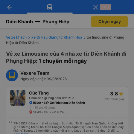
arrow_back
Tải app Vexere ngay!
Tải app Vexere
-30k
Mở app
Mở app
Nhận ưu đãi thành viên độc
-30k/ghế khi đặt vé máy bay qua
quyền
app
Diên Khánh
Phụng Hiệp
Chọn ngày
Vé xe khách
xe đi Hậu Giang từ Khánh Hòa
xe limousine đi Phụng
Hiệp từ Diên Khánh
Vé xe Limousine của 4 nhà xe từ Diên Khánh đi
Phụng Hiệp
: 1 chuyến mỗi ngày
Vexere Team
Ngày cập nhật: 09/08/2026
Cúc Tùng
3.8
Limousine giường nằm đơn 21 chỗ (WC)
(3797 đánh giá)
15:00 • Bến Xe Phía Nam Diên Khánh
10 giờ 45 phút
01:45 • Bến xe Cái Tắc
79-05527 Cảm ơn tài xế xe buýt rất nhiều. Tôi là người Hàn Quốc, không biết
gì cả nhưng tôi cứ hỏi trên Google Maps &quot;Bạn có chắc chắn sẽ đến đây
không?&quot; và hỏi những câu hỏi lạ như &quot;Bạn có thể đưa tôi đến