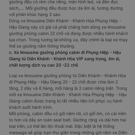
giường đều có rèm che riêng, màn hình led, và đèn đọc
sách,…. Mỗi giường đều được bọc da êm ái, tương đương
với phân khúc hạng 3 sao.
Dòng xe limousine Diên Khánh - Khánh Hòa Phụng Hiệp -
Hậu Giang này có giá cả phải chăng hơn dòng xe limousine
giường phòng cabin 22 chỗ và đang được nhiều hành khách
lựa chọn. Trong tương lai không xa, đây chính là loại xe thay
thế xe giường nằm thông thường.
c. Xe limousine giường phòng cabin đi Phụng Hiệp - Hậu
Giang từ Diên Khánh - Khánh Hòa VIP sang trọng, êm ái,
chất lượng dịch vụ cao 20 -22 chỗ
Loại xe limousine giường phòng từ Diên Khánh - Khánh Hòa
đi Phụng Hiệp - Hậu Giang 20 - 22 chỗ được chia làm 2
tầng, 2 dãy và 6 hàng, mỗi hàng là 2 cabin riêng biệt. Trong
mỗi xe limousine Diên Khánh - Khánh Hòa Phụng Hiệp - Hậu
Giang cabin được trang bị rất nhiều tiện ích phục vụ hành
khách suốt hành trình.
Mỗi phòng, cabin đều có gối nằm rời, có gối ôm, có cái mền
to hơn và dây an toàn seat belt. Giường rộng và dài hơn hai
loại trên, có thể lăn lộn thoải mái. Đặc biệt là hệ thống
massage sẽ giúp bạn thư giãn trong những giờ nằm xe Diên