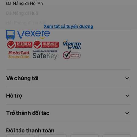
Đà Nẵng đi Hội An
Đà Nẵng đi Huế
Hải Phòng đi Hà Nội
Xem tất cả tuyến đường
keyboard_arrow_down
Về chúng tôi
keyboard_arrow_down
Hỗ trợ
keyboard_arrow_down
Trở thành đối tác
Đối tác thanh toán