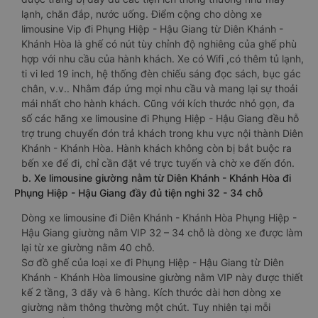
lạnh, chăn đắp, nước uống. Điểm cộng cho dòng xe
limousine Vip đi Phụng Hiệp - Hậu Giang từ Diên Khánh -
Khánh Hòa là ghế có nút tùy chỉnh độ nghiêng của ghế phù
hợp với nhu cầu của hành khách. Xe có Wifi ,có thêm tủ lạnh,
ti vi led 19 inch, hệ thống đèn chiếu sáng đọc sách, bục gác
chân, v.v.. Nhằm đáp ứng mọi nhu cầu và mang lại sự thoải
mái nhất cho hành khách. Cũng với kích thước nhỏ gọn, đa
số các hãng xe limousine đi Phụng Hiệp - Hậu Giang đều hỗ
trợ trung chuyển đón trả khách trong khu vực nội thành Diên
Khánh - Khánh Hòa. Hành khách không còn bị bắt buộc ra
bến xe để đi, chỉ cần đặt vé trực tuyến và chờ xe đến đón.
b. Xe limousine giường nằm từ Diên Khánh - Khánh Hòa đi
Phụng Hiệp - Hậu Giang đầy đủ tiện nghi 32 - 34 chỗ
Dòng xe limousine đi Diên Khánh - Khánh Hòa Phụng Hiệp -
Hậu Giang giường nằm VIP 32 – 34 chỗ là dòng xe được làm
lại từ xe giường nằm 40 chỗ.
Sơ đồ ghế của loại xe đi Phụng Hiệp - Hậu Giang từ Diên
Khánh - Khánh Hòa limousine giường nằm VIP này được thiết
kế 2 tầng, 3 dãy và 6 hàng. Kích thước dài hơn dòng xe
giường nằm thông thường một chút. Tuy nhiên tại mỗi