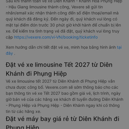
Sau khi thanh toán vé xe Diên Khánh - Khánh Hòa Phụng Hiệp
- Hậu Giang limousine thành công, Vexere sẽ gửi tin
nhắn/email xác nhận thành công đến số điện thoại/email mà
quý khách đã đăng ký. Đến ngày đi, quý khách vui lòng có
mặt tại điểm đón trước 30 phút giờ khởi hành để chuẩn bị lên
xe. Để kiểm tra tình trạng vé đã đặt, quý khách vui lòng truy
cập
https://vexere.com/vi-VN/booking/ticketinfo
Xem hướng dẫn chi tiết đặt vé xe, minh họa bằng hình ảnh
tại
đây
.
Đặt vé xe limousine Tết 2027 từ Diên
Khánh đi Phụng Hiệp
Vé xe limousine tết 2027 từ Diên Khánh đi Phụng Hiệp vẫn
chưa được công bố. Vexere.com sẽ sớm thông báo cho các
bạn thông tin vé xe Tết 2027 bao gồm giá vé, lịch trình, ngày
giờ bán vé của các hãng xe khách đi tuyến đường Diên Khánh
- Phụng Hiệp và Phụng Hiệp - Diên Khánh ngay khi có thông
tin từ các hãng xe.
Đặt vé máy bay giá rẻ từ Diên Khánh đi
Phụng Hiệp