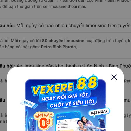
ả lời:
Quãng đường từ Quận 1 - Sài Gòn đến Lộc Ninh - Bình Phước 
ủ để bạn thư giãn trên xe limousine thoải mái.
âu hỏi:
Mỗi ngày có bao nhiêu chuyến limousine trên tuyế
ả lời:
Mỗi ngày có tới
80 chuyến limousine
hoạt động trên tuyến, k
ác hãng nổi bật gồm:
Petro Bình Phước
,...
âu hỏi:
Xe limousine nào khởi hành từ Lộc Ninh - Bình Phư
ả lời:
Chuyến limousine sớm nhất khởi hành lúc
3:00
, do nhà xe
Pet
âu hỏi:
Xe limousine nào khởi hành từ Quận 1 - Sài Gòn mu
ả lời:
Nếu bạn muốn đi chuyến muộn, lựa chọn cuối cùng trong ngày 
ình Phước
vận hành.