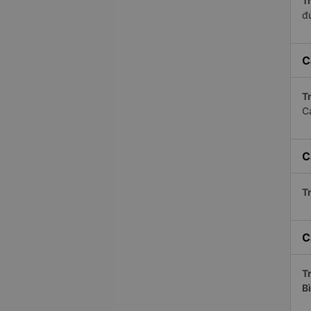
Tr
đ
C
Tr
C
C
Tr
C
Tr
B