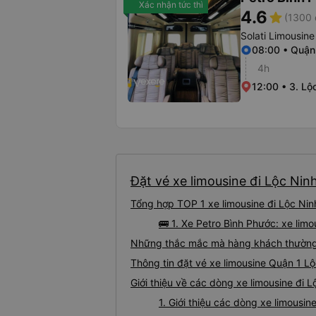
Xác nhận tức thì
4.6
star
(1300 
Solati Limousine
08:00 • Quận
4h
12:00 • 3. Lộ
Đặt vé xe limousine đi Lộc Ninh
Tổng hợp TOP 1 xe limousine đi Lộc Nin
🚌 1. Xe Petro Bình Phước: xe lim
Những thắc mắc mà hàng khách thường g
Thông tin đặt vé xe limousine Quận 1 L
Giới thiệu về các dòng xe limousine đi 
1. Giới thiệu các dòng xe limousi