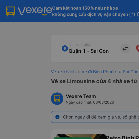
Cam kết hoàn 150% nếu nhà xe

không cung cấp dịch vụ vận chuyển (*)
in
Nơi xuất phát
import_export
Vé xe khách
xe đi Bình Phước từ Sài Gòn
Vé xe Limousine của 4 nhà xe từ 
Vexere Team
Ngày cập nhật: 06/08/2026
Chọn ngày đi để xem giá vé, số ghế t
info
Petro Bình 