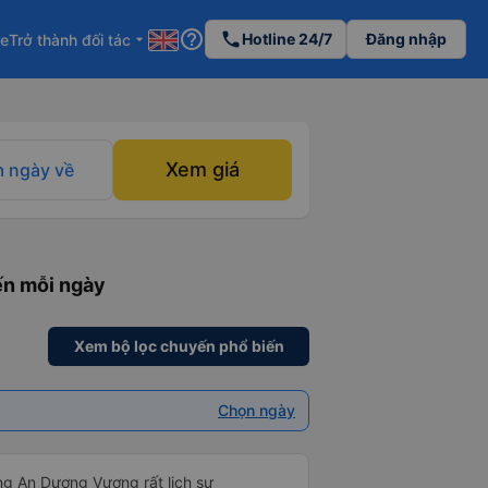
help_outline
phone
Hotline 24/7
Đăng nhập
re
Trở thành đối tác
arrow_drop_down
Xem giá
 ngày về
ến mỗi ngày
Xem bộ lọc chuyến phổ biến
Chọn ngày
ng An Dương Vương rất lịch sự