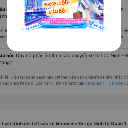
âu hỏi:
Xe limousine nào từ Quận 1 - Sài Gòn đi Lộc Ninh 
ánh giá tốt nhất?
ả lời:
Trong số các hãng,
Petro Bình Phước
nổi bật nhất với điểm c
hách hàng – một con số minh chứng cho dịch vụ cao cấp và uy tín.
âu hỏi:
Đây có phải là tất cả các chuyến xe từ Lộc Ninh - 
hông?
ả lời:
Hiện tại danh sách này chỉ thể hiện các chuyến xe khai thác d
ộ các chuyến xe đi Lộc Ninh - Bình Phước tại:
Xe Quận 1 - Sài Gòn L
Lịch trình chi tiết các xe limousine Đi Lộc Ninh từ Quận 1