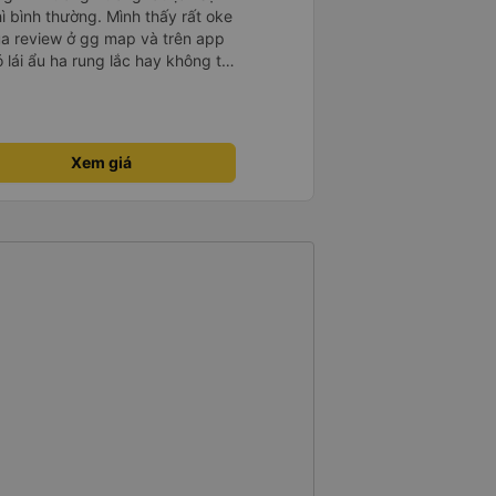
hì bình thường. Mình thấy rất oke
ua review ở gg map và trên app
ó lái ẩu ha rung lắc hay không thì
nên ngủ ko à
Xem giá