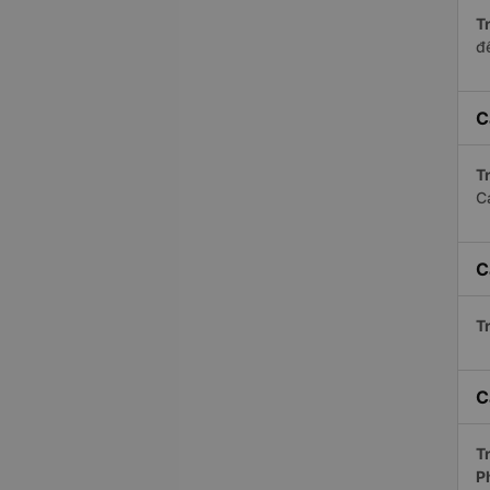
Tr
để
C
Tr
C
C
Tr
C
Tr
P