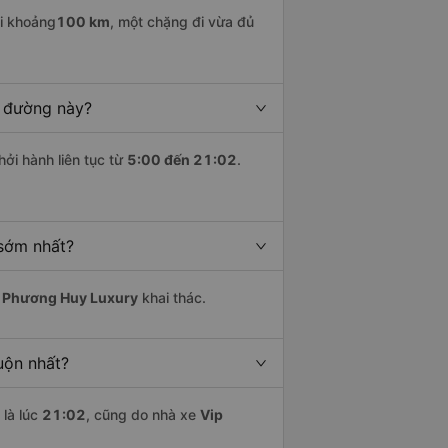
i khoảng
100 km
, một chặng đi vừa đủ
n đường này?
hởi hành liên tục từ
5:00 đến 21:02
.
 sớm nhất?
 Phương Huy Luxury
khai thác.
uộn nhất?
là lúc
21:02
, cũng do nhà xe
Vip