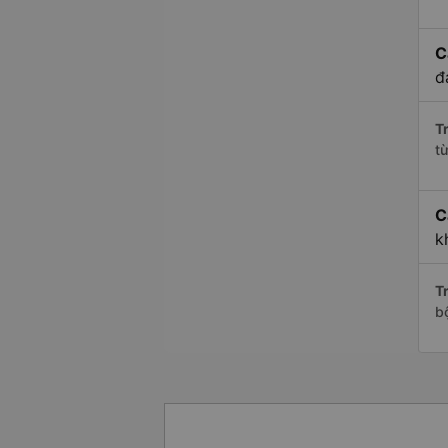
C
đ
Tr
t
C
k
Tr
b