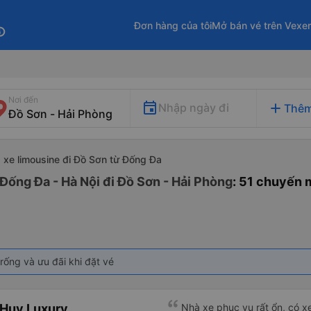
Đơn hàng của tôi
Mở bán vé trên Vexe
fo
Nơi đến
add
Nhập ngày đi
Thêm
xe limousine đi Đồ Sơn từ Đống Đa
Đống Đa - Hà Nội đi Đồ Sơn - Hải Phòng
: 51 chuyến 
rống và ưu đãi khi đặt vé
 Huy Luxury
Nhà xe phục vụ rất ổn, có x