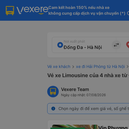
Cam kết hoàn 150% nếu nhà xe

không cung cấp dịch vụ vận chuyển (*)
in
Nơi xuất phát
import_export
Vé xe khách
xe đi Hải Phòng từ Hà Nội
Vé xe Limousine của 4 nhà xe từ 
Vexere Team
Ngày cập nhật: 07/08/2026
Chọn ngày đi để xem giá vé, số ghế t
info
Vip Phương