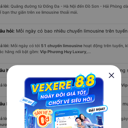
ả lời:
Quãng đường từ Đống Đa - Hà Nội đến Đồ Sơn - Hải Phòng dà
 bạn thư giãn trên xe limousine thoải mái.
âu hỏi:
Mỗi ngày có bao nhiêu chuyến limousine trên tuyế
ả lời:
Mỗi ngày có tới
51 chuyến limousine
hoạt động trên tuyến, k
ác hãng nổi bật gồm:
Vip Phương Huy Luxury
,...
âu hỏi:
Xe limousine nào khởi hành từ Đồ Sơn - Hải Phòng
ả lời:
Chuyến limousine sớm nhất khởi hành lúc
5:00
, do nhà xe
Vip
âu hỏi:
Xe limousine nào khởi hành từ Đống Đa - Hà Nội m
ả lời:
Nếu bạn muốn đi chuyến muộn, lựa chọn cuối cùng trong ngày 
hương Huy Luxury
vận hành.