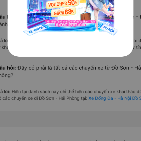
âu hỏi:
Xe limousine nào từ Đống Đa - Hà Nội đi Đồ Sơn -
ánh giá tốt nhất?
ả lời:
Trong số các hãng,
Vip Phương Huy Luxury
nổi bật nhất với 
ừ khách hàng – một con số minh chứng cho dịch vụ cao cấp và uy tín
âu hỏi:
Đây có phải là tất cả các chuyến xe từ Đồ Sơn - H
hông?
ả lời:
Hiện tại danh sách này chỉ thể hiện các chuyến xe khai thác d
ộ các chuyến xe đi Đồ Sơn - Hải Phòng tại:
Xe Đống Đa - Hà Nội Đồ 