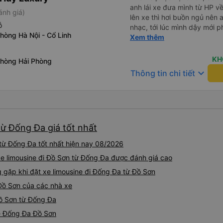
anh lái xe đưa mình từ HP v
ánh giá)
lên xe thì hơi buồn ngủ nên 
ỗ
nhạc, tới lúc mình dậy mới p
hòng Hà Nội - Cổ Linh
thì anh đã ngay lập tức gọi 
Xem thêm
hộ mình và mình nhận được 
đó. Cảm ơn anh và nhà xe rấ
KH
phòng Hải Phòng
keyboard_arrow_down
Thông tin chi tiết
từ Đống Đa giá tốt nhất
từ Đống Đa tốt nhất hiện nay 08/2026
xe limousine đi Đồ Sơn từ Đống Đa được đánh giá cao
ặp khi đặt xe limousine đi Đống Đa từ Đồ Sơn
Đồ Sơn của các nhà xe
Đồ Sơn từ Đống Đa
ne Đống Đa Đồ Sơn