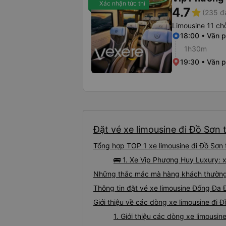
Xác nhận tức thì
4.7
star
(235 đ
Limousine 11 ch
18:00 • Văn p
1h30m
19:30 • Văn 
Đặt vé xe limousine đi Đồ Sơn 
Tổng hợp TOP 1 xe limousine đi Đồ Sơn 
🚌 1. Xe Vip Phương Huy Luxury: 
Những thắc mắc mà hàng khách thường g
Thông tin đặt vé xe limousine Đống Đa 
Giới thiệu về các dòng xe limousine đi 
1. Giới thiệu các dòng xe limousi