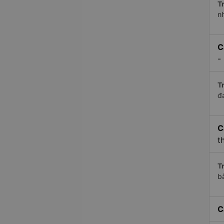
Tr
n
C
-
Tr
đ
C
t
Tr
b
C