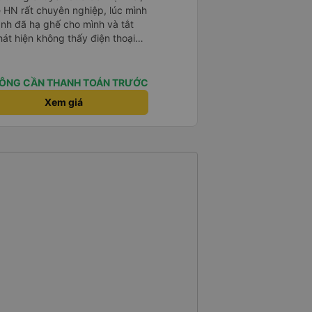
ề HN rất chuyên nghiệp, lúc mình
anh đã hạ ghế cho mình và tắt
hát hiện không thấy điện thoại
xe trung chuyển để tìm điện thoại
điện thoại ngay trong ngày hôm
t nhiều. 1000 sao ạ.
ÔNG CẦN THANH TOÁN TRƯỚC
Xem giá