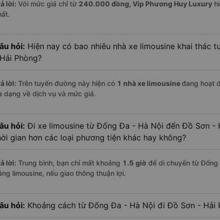
ả lời:
Với mức giá chỉ từ
240.000
đồng,
Vip Phương Huy Luxury
hi
hất.
âu hỏi:
Hiện nay có bao nhiêu nhà xe limousine khai thác 
 Hải Phòng?
ả lời:
Trên tuyến đường này hiện có
1
nhà xe
limousine
đang hoạt 
a dạng về dịch vụ và mức giá.
âu hỏi:
Đi xe limousine từ Đống Đa - Hà Nội đến Đồ Sơn - 
hời gian hơn các loại phương tiện khác hay không?
ả lời:
Trung bình, bạn chỉ mất khoảng
1.5 giờ
để di chuyển từ Đống 
ằng limousine, nếu giao thông thuận lợi.
âu hỏi:
Khoảng cách từ Đống Đa - Hà Nội đi Đồ Sơn - Hải 