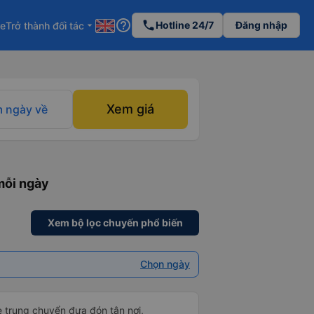
help_outline
phone
Hotline 24/7
Đăng nhập
re
Trở thành đối tác
arrow_drop_down
Xem giá
 ngày về
mỗi ngày
Xem bộ lọc chuyến phổ biến
Chọn ngày
e trung chuyển đưa đón tận nơi,