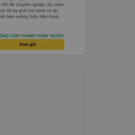
ề HN rất chuyên nghiệp, lúc mình
anh đã hạ ghế cho mình và tắt
hát hiện không thấy điện thoại
xe trung chuyển để tìm điện thoại
điện thoại ngay trong ngày hôm
t nhiều. 1000 sao ạ.
ÔNG CẦN THANH TOÁN TRƯỚC
Xem giá