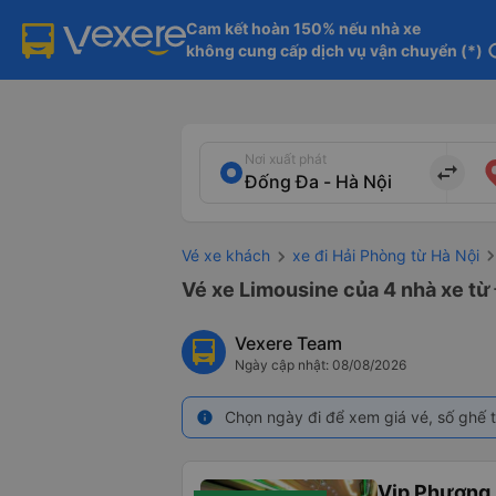
Cam kết hoàn 150% nếu nhà xe

không cung cấp dịch vụ vận chuyển (*)
in
Nơi xuất phát
import_export
Vé xe khách
xe đi Hải Phòng từ Hà Nội
Vé xe Limousine của 4 nhà xe từ 
Vexere Team
Ngày cập nhật: 08/08/2026
Chọn ngày đi để xem giá vé, số ghế t
info
Vip Phương