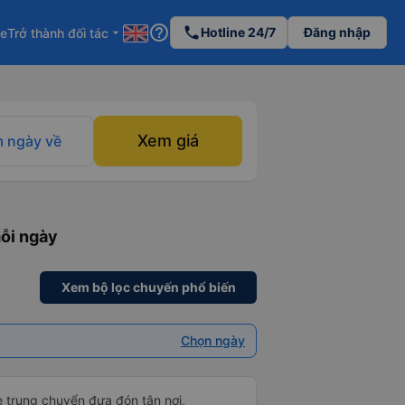
help_outline
phone
Hotline 24/7
Đăng nhập
re
Trở thành đối tác
arrow_drop_down
Xem giá
 ngày về
ỗi ngày
Xem bộ lọc chuyến phổ biến
Chọn ngày
e trung chuyển đưa đón tận nơi,