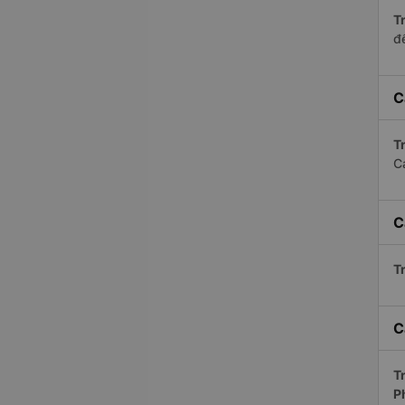
Tr
để
C
Tr
C
C
Tr
C
Tr
P