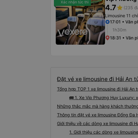
Xác nhận tức thì
4.7
star
(235 đ
Limousine 11 ch
17:01 • Văn p
1h30m
18:31 • Văn 
Đặt vé xe limousine đi Hải An 
Tổng hợp TOP 1 xe limousine đi Hải An 
🚌 1. Xe Vip Phương Huy Luxury: 
Những thắc mắc mà hàng khách thường g
Thông tin đặt vé xe limousine Đống Đa 
Giới thiệu về các dòng xe limousine đi 
1. Giới thiệu các dòng xe limousi