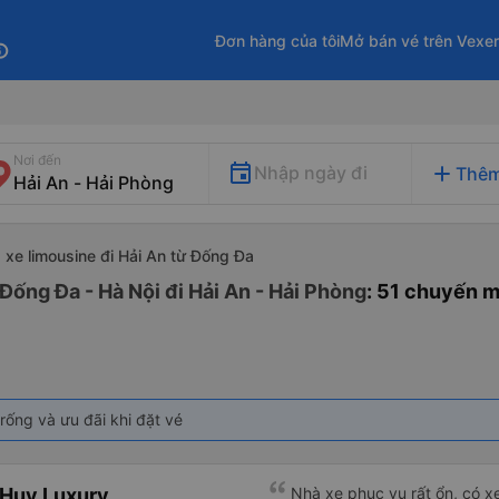
Đơn hàng của tôi
Mở bán vé trên Vexe
fo
Nơi đến
add
Nhập ngày đi
Thêm
xe limousine đi Hải An từ Đống Đa
Đống Đa - Hà Nội đi Hải An - Hải Phòng
: 51 chuyến m
rống và ưu đãi khi đặt vé
 Huy Luxury
Nhà xe phục vụ rất ổn, có x