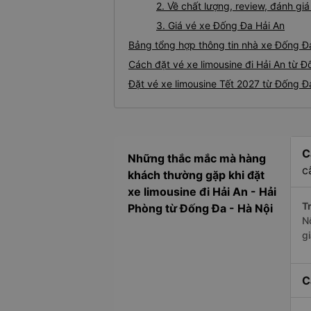
2. Về chất lượng, review, đánh gi
3. Giá vé xe Đống Đa Hải An
Bảng tổng hợp thông tin nhà xe Đống Đa
Cách đặt vé xe limousine đi Hải An từ Đ
Đặt vé xe limousine Tết 2027 từ Đống Đa
C
Những thắc mắc mà hàng
c
khách thường gặp khi đặt
xe limousine đi Hải An - Hải
Tr
Phòng từ Đống Đa - Hà Nội
N
g
C