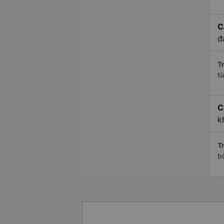
C
đ
Tr
t
C
k
Tr
b