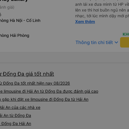
anh lái xe đưa mình từ HP v
ánh giá)
lên xe thì hơi buồn ngủ nên 
ỗ
nhạc, tới lúc mình dậy mới p
hòng Hà Nội - Cổ Linh
thì anh đã ngay lập tức gọi 
Xem thêm
hộ mình và mình nhận được 
đó. Cảm ơn anh và nhà xe rấ
KH
phòng Hải Phòng
keyboard_arrow_down
Thông tin chi tiết
từ Đống Đa giá tốt nhất
từ Đống Đa tốt nhất hiện nay 08/2026
xe limousine đi Hải An từ Đống Đa được đánh giá cao
ặp khi đặt xe limousine đi Đống Đa từ Hải An
Hải An của các nhà xe
Hải An từ Đống Đa
ne Đống Đa Hải An