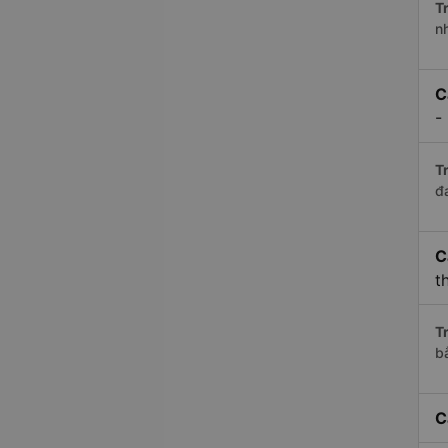
Tr
n
C
-
Tr
đ
C
t
Tr
b
C