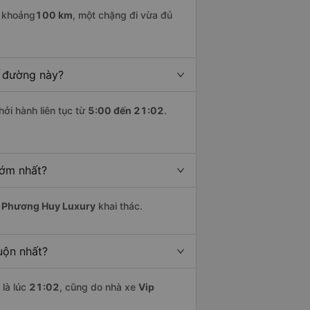
i khoảng
100 km
, một chặng đi vừa đủ
n đường này?
hởi hành liên tục từ
5:00 đến 21:02
.
sớm nhất?
 Phương Huy Luxury
khai thác.
uộn nhất?
là lúc
21:02
, cũng do nhà xe
Vip