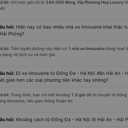
ả lời:
Với mức giá chỉ từ
240.000
đồng,
Vip Phương Huy Luxury
hi
hất.
âu hỏi:
Hiện nay có bao nhiêu nhà xe limousine khai thác t
 Hải Phòng?
ả lời:
Trên tuyến đường này hiện có
1
nhà xe
limousine
đang hoạt 
a dạng về dịch vụ và mức giá.
âu hỏi:
Đi xe limousine từ Đống Đa - Hà Nội đến Hải An - 
hời gian hơn các loại phương tiện khác hay không?
ả lời:
Trung bình, bạn chỉ mất khoảng
1.5 giờ
để di chuyển từ Đống 
ằng limousine, nếu giao thông thuận lợi.
âu hỏi:
Khoảng cách từ Đống Đa - Hà Nội đi Hải An - Hải 