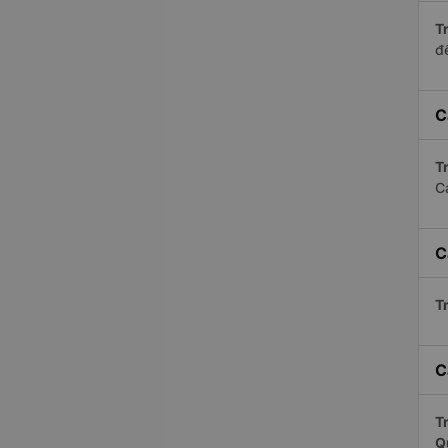
Tr
để
C
Tr
C
C
Tr
C
Tr
Q