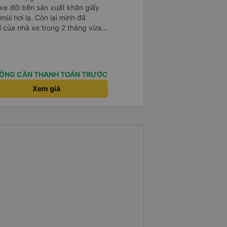
 xe đổi bên sản xuất khăn giấy
mùi hơi lạ. Còn lại mình đã
i của nhà xe trong 2 tháng vừa
àng thân thiện, quy trình phục vụ
hóng, đã giải quyết điểm nghẽn
đã phân vùng từng xe
ÔNG CẦN THANH TOÁN TRƯỚC
Xem giá