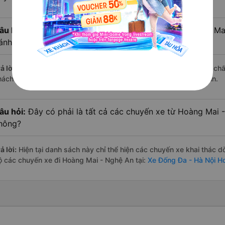
âu hỏi:
Xe limousine nào từ Đống Đa - Hà Nội đi Hoàng Ma
ánh giá tốt nhất?
ả lời:
Trong số các hãng,
Nam Quỳnh Anh
nổi bật nhất với điểm ch
hách hàng – một con số minh chứng cho dịch vụ cao cấp và uy tín.
âu hỏi:
Đây có phải là tất cả các chuyến xe từ Hoàng Mai 
hông?
ả lời:
Hiện tại danh sách này chỉ thể hiện các chuyến xe khai thác d
ộ các chuyến xe đi Hoàng Mai - Nghệ An tại:
Xe Đống Đa - Hà Nội H