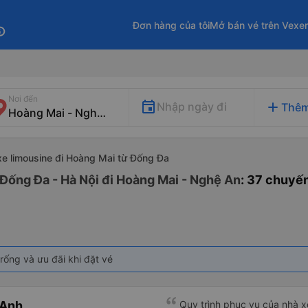
Đơn hàng của tôi
Mở bán vé trên Vexe
fo
Nơi đến
add
Nhập ngày đi
Thêm
xe limousine đi Hoàng Mai từ Đống Đa
 Đống Đa - Hà Nội đi Hoàng Mai - Nghệ An
: 37 chuyế
rống và ưu đãi khi đặt vé
 Anh
Quy trình phục vụ của nhà xe