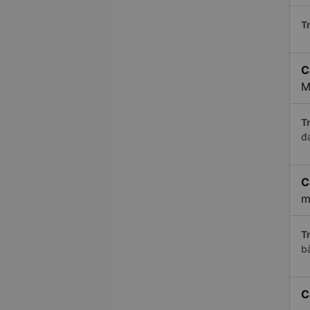
Tr
C
M
Tr
đ
C
m
Tr
b
C