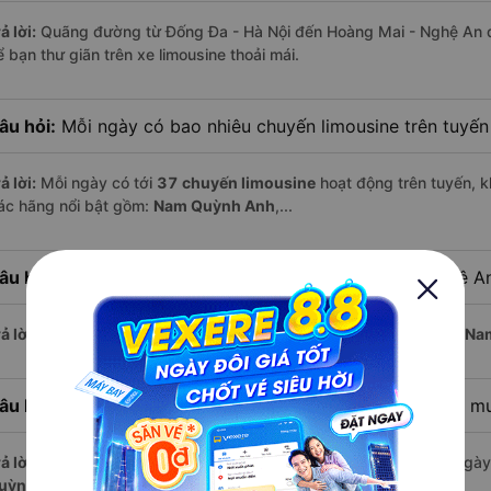
ả lời:
Quãng đường từ Đống Đa - Hà Nội đến Hoàng Mai - Nghệ An 
 bạn thư giãn trên xe limousine thoải mái.
âu hỏi:
Mỗi ngày có bao nhiêu chuyến limousine trên tuyế
ả lời:
Mỗi ngày có tới
37 chuyến limousine
hoạt động trên tuyến, k
ác hãng nổi bật gồm:
Nam Quỳnh Anh
,...
âu hỏi:
Xe limousine nào khởi hành từ Hoàng Mai - Nghệ A
ả lời:
Chuyến limousine sớm nhất khởi hành lúc
0:50
, do nhà xe
Na
âu hỏi:
Xe limousine nào khởi hành từ Đống Đa - Hà Nội m
ả lời:
Nếu bạn muốn đi chuyến muộn, lựa chọn cuối cùng trong ngày 
uỳnh Anh
vận hành.