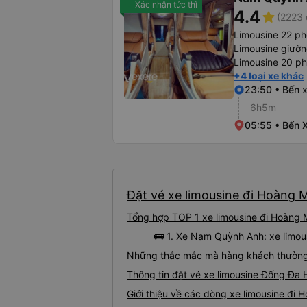
Xác nhận tức thì
4.4
star
(2223 
Limousine 22 p
Limousine giườ
Limousine 20 p
+4 loại xe khác
23:50 • Bến
6h5m
05:55 • Bến 
Đặt vé xe limousine đi Hoàng M
Tổng hợp TOP 1 xe limousine đi Hoàng 
🚌 1. Xe Nam Quỳnh Anh: xe limo
Những thắc mắc mà hàng khách thường 
Thông tin đặt vé xe limousine Đống Đa
Giới thiệu về các dòng xe limousine đi