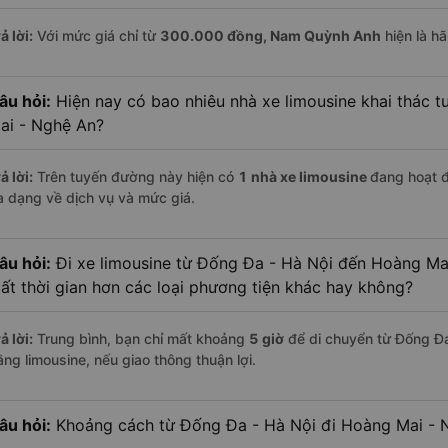
ả lời:
Với mức giá chỉ từ
300.000
đồng,
Nam Quỳnh Anh
hiện là hã
âu hỏi:
Hiện nay có bao nhiêu nhà xe limousine khai thác 
ai - Nghệ An?
ả lời:
Trên tuyến đường này hiện có
1
nhà xe
limousine
đang hoạt 
a dạng về dịch vụ và mức giá.
âu hỏi:
Đi xe limousine từ Đống Đa - Hà Nội đến Hoàng Mai
ất thời gian hơn các loại phương tiện khác hay không?
ả lời:
Trung bình, bạn chỉ mất khoảng
5 giờ
để di chuyển từ Đống Đ
ằng limousine, nếu giao thông thuận lợi.
âu hỏi:
Khoảng cách từ Đống Đa - Hà Nội đi Hoàng Mai - N