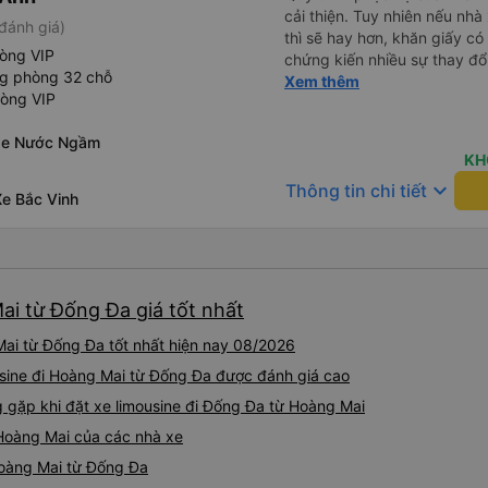
cải thiện. Tuy nhiên nếu nhà
đánh giá)
thì sẽ hay hơn, khăn giấy có 
hòng VIP
chứng kiến nhiều sự thay đổ
ng phòng 32 chỗ
rồi: tài xế và phụ xe ngày c
Xem thêm
hòng VIP
rõ ràng và phục vụ nhanh c
trung chuyển ở Hà Nội khi 
 xe Nước Ngầm
KH
keyboard_arrow_down
Thông tin chi tiết
Xe Bắc Vinh
ai từ Đống Đa giá tốt nhất
Mai từ Đống Đa tốt nhất hiện nay 08/2026
usine đi Hoàng Mai từ Đống Đa được đánh giá cao
gặp khi đặt xe limousine đi Đống Đa từ Hoàng Mai
 Hoàng Mai của các nhà xe
 Hoàng Mai từ Đống Đa