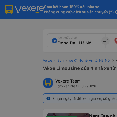
Cam kết hoàn 150% nếu nhà xe

không cung cấp dịch vụ vận chuyển (*)
in
Nơi xuất phát
import_export
Vé xe khách
xe đi Nghệ An từ Hà Nội
Vé xe Limousine của 4 nhà xe từ
Vexere Team
Ngày cập nhật: 05/08/2026
Chọn ngày đi để xem giá vé, số ghế t
info
Nam Quỳnh