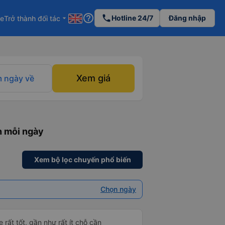
help_outline
phone
Hotline 24/7
Đăng nhập
re
Trở thành đối tác
arrow_drop_down
Xem giá
 ngày về
n mỗi ngày
Xem bộ lọc chuyến phổ biến
Chọn ngày
 rất tốt, gần như rất ít chỗ cần