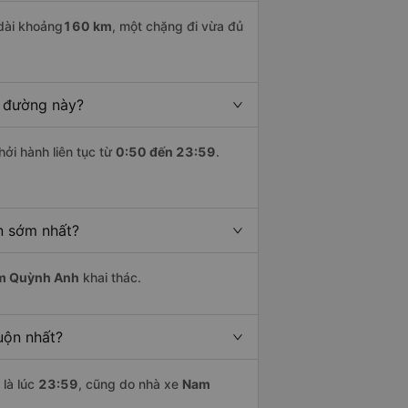
dài khoảng
160 km
, một chặng đi vừa đủ
n đường này?
hởi hành liên tục từ
0:50 đến 23:59
.
n sớm nhất?
m Quỳnh Anh
khai thác.
uộn nhất?
là lúc
23:59
, cũng do nhà xe
Nam