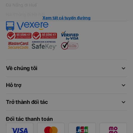
Đà Nẵng đi Huế
Hải Phòng đi Hà Nội
Xem tất cả tuyến đường
keyboard_arrow_down
Về chúng tôi
keyboard_arrow_down
Hỗ trợ
keyboard_arrow_down
Trở thành đối tác
Đối tác thanh toán