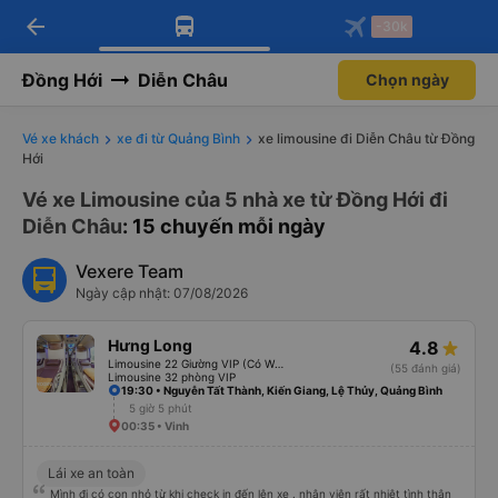
arrow_back
Tải app Vexere ngay!
Tải app Vexere
-30k
Mở app
Mở app
Nhận ưu đãi thành viên độc
-30k/ghế khi đặt vé máy bay qua
quyền
app
Đồng Hới
Diễn Châu
Chọn ngày
Vé xe khách
xe đi từ Quảng Bình
xe limousine đi Diễn Châu từ Đồng
Hới
Vé xe Limousine của 5 nhà xe từ Đồng Hới đi
Diễn Châu
: 15 chuyến mỗi ngày
Vexere Team
Ngày cập nhật: 07/08/2026
Hưng Long
4.8
Limousine 22 Giường VIP (Có WC)
(55 đánh giá)
Limousine 32 phòng VIP
19:30 • Nguyễn Tất Thành, Kiến Giang, Lệ Thủy, Quảng Bình
5 giờ 5 phút
00:35 • Vinh
Lái xe an toàn
Mình đi có con nhỏ từ khi check in đến lên xe . nhân viên rất nhiệt tình thân