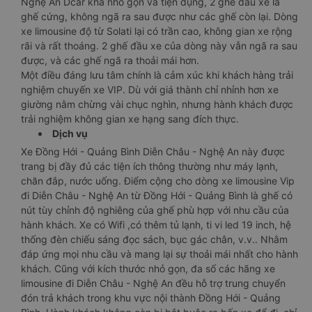
Nghệ An Dcar khá nhỏ gọn và tiện dụng, 2 ghế đầu xe là
ghế cứng, không ngã ra sau được như các ghế còn lại. Dòng
xe limousine độ từ Solati lại có trần cao, không gian xe rộng
rãi và rất thoáng. 2 ghế đầu xe của dòng này vẫn ngã ra sau
được, và các ghế ngã ra thoải mái hơn.
Một điều đáng lưu tâm chính là cảm xúc khi khách hàng trải
nghiệm chuyến xe VIP. Dù với giá thành chỉ nhỉnh hơn xe
giường nằm chừng vài chục nghìn, nhưng hành khách được
trải nghiệm không gian xe hạng sang đích thực.
Dịch vụ
Xe Đồng Hới - Quảng Bình Diễn Châu - Nghệ An này được
trang bị đầy đủ các tiện ích thông thường như máy lạnh,
chăn đắp, nước uống. Điểm cộng cho dòng xe limousine Vip
đi Diễn Châu - Nghệ An từ Đồng Hới - Quảng Bình là ghế có
nút tùy chỉnh độ nghiêng của ghế phù hợp với nhu cầu của
hành khách. Xe có Wifi ,có thêm tủ lạnh, ti vi led 19 inch, hệ
thống đèn chiếu sáng đọc sách, bục gác chân, v.v.. Nhằm
đáp ứng mọi nhu cầu và mang lại sự thoải mái nhất cho hành
khách. Cũng với kích thước nhỏ gọn, đa số các hãng xe
limousine đi Diễn Châu - Nghệ An đều hỗ trợ trung chuyển
đón trả khách trong khu vực nội thành Đồng Hới - Quảng