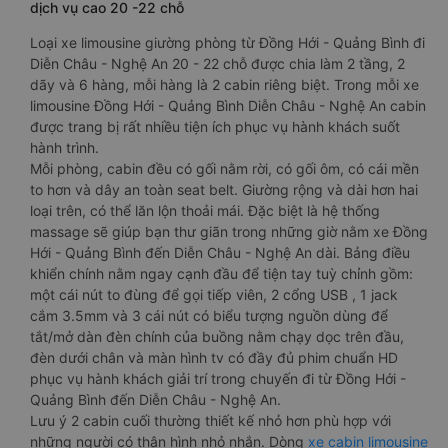
dịch vụ cao 20 -22 chỗ
Loại xe limousine giường phòng từ Đồng Hới - Quảng Bình đi
Diễn Châu - Nghệ An 20 - 22 chỗ được chia làm 2 tầng, 2
dãy và 6 hàng, mỗi hàng là 2 cabin riêng biệt. Trong mỗi xe
limousine Đồng Hới - Quảng Bình Diễn Châu - Nghệ An cabin
được trang bị rất nhiều tiện ích phục vụ hành khách suốt
hành trình.
Mỗi phòng, cabin đều có gối nằm rời, có gối ôm, có cái mền
to hơn và dây an toàn seat belt. Giường rộng và dài hơn hai
loại trên, có thể lăn lộn thoải mái. Đặc biệt là hệ thống
massage sẽ giúp bạn thư giãn trong những giờ nằm xe Đồng
Hới - Quảng Bình đến Diễn Châu - Nghệ An dài. Bảng điều
khiển chính nằm ngay cạnh đầu để tiện tay tuỳ chỉnh gồm:
một cái nút to đùng để gọi tiếp viên, 2 cổng USB , 1 jack
cắm 3.5mm và 3 cái nút có biểu tượng nguồn dùng để
tắt/mở dàn đèn chính của buồng nằm chạy dọc trên đầu,
đèn dưới chân và màn hình tv có đầy đủ phim chuẩn HD
phục vụ hành khách giải trí trong chuyến đi từ Đồng Hới -
Quảng Bình đến Diễn Châu - Nghệ An.
Lưu ý 2 cabin cuối thường thiết kế nhỏ hơn phù hợp với
những người có thân hình nhỏ nhắn. Dòng
xe cabin limousine