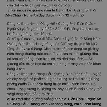
Bình. Hành khách không còn bị bắt buộc ra bến xe để đi, chỉ
cần đặt vé trực tuyến và chờ xe đến đón.
b. Xe limousine giường nằm từ Đồng Hới - Quảng Bình đi
Diễn Châu - Nghệ An đầy đủ tiện nghi 32 - 34 chỗ
Dòng xe limousine đi Đồng Hới - Quảng Bình Diễn Châu -
Nghệ An giường nằm VIP 32 – 34 chỗ là dòng xe được làm
lại từ xe giường nằm 40 chỗ.
Sơ đồ ghế của loại xe đi Diễn Châu - Nghệ An từ Đồng Hới -
Quảng Bình limousine giường nằm VIP này được thiết kế 2
tầng, 3 dãy và 6 hàng. Kích thước dài hơn dòng xe giường
nằm thông thường một chút. Tuy nhiên tại mỗi giường đều
có rèm che riêng, màn hình led, và đèn đọc sách,…. Mỗi
giường đều được bọc da êm ái, tương đương với phân khúc
hạng 3 sao.
Dòng xe limousine Đồng Hới - Quảng Bình Diễn Châu - Nghệ
An này có giá cả phải chăng hơn dòng xe limousine giường
phòng cabin 22 chỗ và đang được nhiều hành khách lựa
chọn. Trong tương lai không xa, đây chính là loại xe thay thế
xe giường nằm thông thường.
c. Xe limousine giường phòng cabin đi Diễn Châu - Nghệ An
từ Đồng Hới - Quảng Bình VIP sang trọng, êm ái, chất lượng