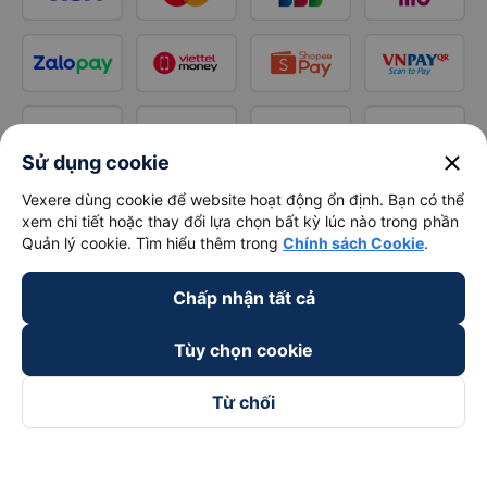
close
Sử dụng cookie
Vexere dùng cookie để website hoạt động ổn định. Bạn có thể
xem chi tiết hoặc thay đổi lựa chọn bất kỳ lúc nào trong phần
Quản lý cookie. Tìm hiểu thêm trong
Chính sách Cookie
.
Chấp nhận tất cả
Tùy chọn cookie
Từ chối
Theo dõi chúng tôi trên
Facebook
Tiktok
Youtube