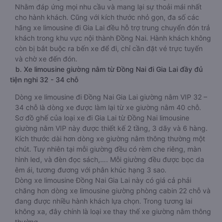
Nhằm đáp ứng mọi nhu cầu và mang lại sự thoải mái nhất
cho hành khách. Cũng với kích thước nhỏ gọn, đa số các
hãng xe limousine đi Gia Lai đều hỗ trợ trung chuyển đón trả
khách trong khu vực nội thành Đồng Nai. Hành khách không
còn bị bắt buộc ra bến xe để đi, chỉ cần đặt vé trực tuyến
và chờ xe đến đón.
b. Xe limousine giường nằm từ Đồng Nai đi Gia Lai đầy đủ
tiện nghi 32 - 34 chỗ
Dòng xe limousine đi Đồng Nai Gia Lai giường nằm VIP 32 –
34 chỗ là dòng xe được làm lại từ xe giường nằm 40 chỗ.
Sơ đồ ghế của loại xe đi Gia Lai từ Đồng Nai limousine
giường nằm VIP này được thiết kế 2 tầng, 3 dãy và 6 hàng.
Kích thước dài hơn dòng xe giường nằm thông thường một
chút. Tuy nhiên tại mỗi giường đều có rèm che riêng, màn
hình led, và đèn đọc sách,…. Mỗi giường đều được bọc da
êm ái, tương đương với phân khúc hạng 3 sao.
Dòng xe limousine Đồng Nai Gia Lai này có giá cả phải
chăng hơn dòng xe limousine giường phòng cabin 22 chỗ và
đang được nhiều hành khách lựa chọn. Trong tương lai
không xa, đây chính là loại xe thay thế xe giường nằm thông
thường.