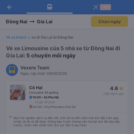
arrow_back
Tải app Vexere ngay!
Tải app Vexere
-30k
Mở app
Mở app
Nhận ưu đãi thành viên độc
-30k/ghế khi đặt vé máy bay qua
quyền
app
Đồng Nai
Gia Lai
Chọn ngày
Vé xe khách
xe đi Gia Lai từ Đồng Nai
Vé xe Limousine của 5 nhà xe từ Đồng Nai đi
Gia Lai
: 5 chuyến mỗi ngày
Vexere Team
Ngày cập nhật: 08/08/2026
Cô Hai
4.6
Limousine 34 giường
(282 đánh giá)
15:00 • Xã Phú Hội
13 giờ 45 phút
04:45 • Chợ Phía Nam Chư Sê
Mọi trải nghiệm dịch vụ đều tốt, mỗi cái xe đón sớm hơn lịch đặt trên app
(chắc do lễ và đã được thông báo trước nhưng vẫn hơi kẹt lịch đã sắp xếp
trước), nhân viên nhiệt tình, lịch sự! Vẫn 5 sao nha!