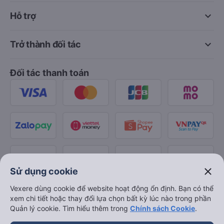
keyboard_arrow_down
Hỗ trợ
keyboard_arrow_down
Trở thành đối tác
Đối tác thanh toán
close
Sử dụng cookie
Vexere dùng cookie để website hoạt động ổn định. Bạn có thể
xem chi tiết hoặc thay đổi lựa chọn bất kỳ lúc nào trong phần
Quản lý cookie. Tìm hiểu thêm trong
Chính sách Cookie
.