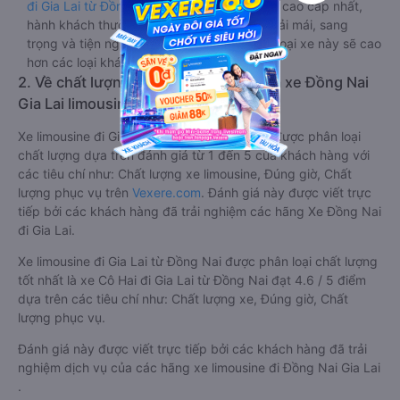
đi Gia Lai từ Đồng Nai
này đang là dòng xe cao cấp nhất,
hành khách thường chọn vì sự riêng tư, thoải mái, sang
trọng và tiện nghi. Tất nhiên giá thành của loại xe này sẽ cao
hơn các loại khác.
2. Về chất lượng, review, đánh giá nhà xe Đồng Nai
Gia Lai limousine
Xe limousine đi Gia Lai từ Đồng Nai tốt nhất được phân loại
chất lượng dựa trên đánh giá từ 1 đến 5 của khách hàng với
các tiêu chí như: Chất lượng xe limousine, Đúng giờ, Chất
lượng phục vụ trên
Vexere.com
. Đánh giá này được viết trực
tiếp bởi các khách hàng đã trải nghiệm các hãng Xe Đồng Nai
đi Gia Lai.
Xe limousine đi Gia Lai từ Đồng Nai được phân loại chất lượng
tốt nhất là xe Cô Hai đi Gia Lai từ Đồng Nai đạt 4.6 / 5 điểm
dựa trên các tiêu chí như: Chất lượng xe, Đúng giờ, Chất
lượng phục vụ.
Đánh giá này được viết trực tiếp bởi các khách hàng đã trải
nghiệm dịch vụ của các hãng xe limousine đi Đồng Nai Gia Lai
.