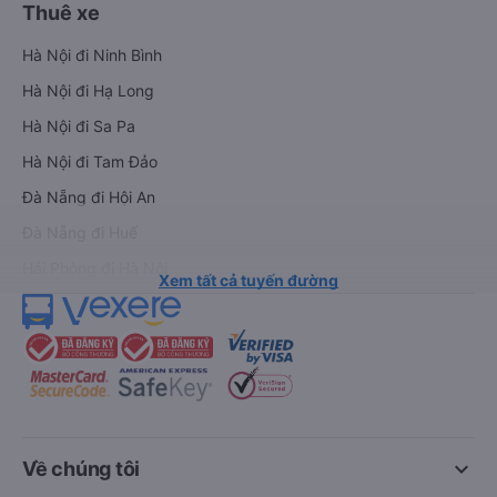
Thuê xe
Hà Nội đi Ninh Bình
Hà Nội đi Hạ Long
Hà Nội đi Sa Pa
Hà Nội đi Tam Đảo
Đà Nẵng đi Hội An
Đà Nẵng đi Huế
Hải Phòng đi Hà Nội
Xem tất cả tuyến đường
keyboard_arrow_down
Về chúng tôi