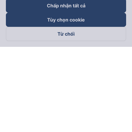
Chấp nhận tất cả
Tùy chọn cookie
Từ chối
Theo dõi chúng tôi trên
Facebook
Tiktok
Youtube
Công ty TNHH Thương Mại Dịch Vụ Vexere
Địa chỉ đăng ký kinh doanh: 8C Chữ Đồng Tử, Phường Tân
Sơn Nhất, TP. Hồ Chí Minh, Việt Nam
Địa chỉ
:
Lầu 2, toà nhà H3 Circo Hoàng Diệu, 384 Hoàng Diệu,
Phường Khánh Hội, TP Hồ Chí Minh, Việt Nam
Tầng 3, toà nhà 101 Láng Hạ, 101 Láng Hạ, Phường Láng, TP.
Hà Nội, Việt Nam
Giấy chứng nhận ĐKKD số 0315133726 do Sở KH và ĐT TP.
Hồ Chí Minh cấp lần đầu ngày 27/6/2018
Bản quyền © 2025 thuộc về Vexere.com