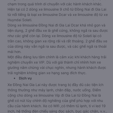
chạm trong quá trình di chuyển với các hành khách khác.
Hiện tại có 2 dòng xe limousine 9 chỗ từ Đồng Nai đi Gia Lai
từ nổi tiếng là loại xe limousine Dcar và xe limousine độ từ xe
Huyndai Solati.
Dòng xe limousine Đồng Nai đi Gia Lai Dcar khá nhỏ gọn và
tiện dụng, 2 ghế đầu xe là ghế cứng, không ngã ra sau được
như các ghế còn lại. Dòng xe limousine độ từ Solati lại có
trần cao, không gian xe rộng rãi và rất thoáng. 2 ghế đầu xe
của dòng này vẫn ngã ra sau được, và các ghế ngã ra thoải
mái hơn.
Một điều đáng lưu tâm chính là cảm xúc khi khách hàng trải
nghiệm chuyến xe VIP. Dù với giá thành chỉ nhỉnh hơn xe
giường nằm chừng vài chục nghìn, nhưng hành khách được
trải nghiệm không gian xe hạng sang đích thực.
Dịch vụ
Xe Đồng Nai Gia Lai này được trang bị đầy đủ các tiện ích
thông thường như máy lạnh, chăn đắp, nước uống. Điểm
cộng cho dòng xe limousine Vip đi Gia Lai từ Đồng Nai là
ghế có nút tùy chỉnh độ nghiêng của ghế phù hợp với nhu
cầu của hành khách. Xe có Wifi ,có thêm tủ lạnh, ti vi led 19
inch, hệ thống đèn chiếu sáng đọc sách, bục gác chân, v.v..