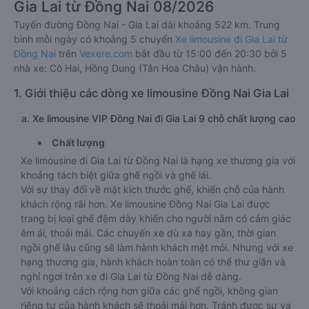
Gia Lai từ Đồng Nai 08/2026
Tuyến đường Đồng Nai - Gia Lai dài khoảng 522 km. Trung
bình mỗi ngày có khoảng 5 chuyến
Xe limousine đi Gia Lai từ
Đồng Nai
trên
Vexere.com
bắt đầu từ 15:00 đến 20:30 bởi 5
nhà xe: Cô Hai, Hồng Dung (Tân Hoa Châu) vận hành.
1. Giới thiệu các dòng xe limousine Đồng Nai Gia Lai
a. Xe limousine VIP Đồng Nai đi Gia Lai 9 chỗ chất lượng cao
Chất lượng
Xe limousine đi Gia Lai từ Đồng Nai là hạng xe thương gia với
khoảng tách biệt giữa ghế ngồi và ghế lái.
Với sự thay đổi về mặt kích thước ghế, khiến chỗ của hành
khách rộng rãi hơn. Xe limousine Đồng Nai Gia Lai được
trang bị loại ghế đệm dày khiến cho người nằm có cảm giác
êm ái, thoải mái. Các chuyến xe dù xa hay gần, thời gian
ngồi ghế lâu cũng sẽ làm hành khách mệt mỏi. Nhưng với xe
hạng thương gia, hành khách hoàn toàn có thể thư giãn và
nghỉ ngơi trên xe đi Gia Lai từ Đồng Nai dễ dàng.
Với khoảng cách rộng hơn giữa các ghế ngồi, không gian
riêng tư của hành khách sẽ thoải mái hơn. Tránh được sự va