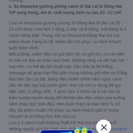
c. Xe limousine giường phòng cabin đi Gia Lai từ Đồng Nai
VIP sang trọng, êm ái, chất lượng dịch vụ cao 20 -22 chỗ
Loại xe limousine giường phòng từ Đồng Nai đi Gia Lai 20 -
22 chỗ được chia làm 2 tầng, 2 dãy và 6 hàng, mỗi hàng là 2
cabin riêng biệt. Trong mỗi xe limousine Đồng Nai Gia Lai
cabin được trang bị rất nhiều tiện ích phục vụ hành khách
suốt hành trình.
Mỗi phòng, cabin đều có gối nằm rời, có gối ôm, có cái mền
to hơn và dây an toàn seat belt. Giường rộng và dài hơn hai
loại trên, có thể lăn lộn thoải mái. Đặc biệt là hệ thống
massage sẽ giúp bạn thư giãn trong những giờ nằm xe Đồng
Nai đến Gia Lai dài. Bảng điều khiển chính nằm ngay cạnh
đầu để tiện tay tuỳ chỉnh gồm: một cái nút to đùng để gọi
tiếp viên, 2 cổng USB , 1 jack cắm 3.5mm và 3 cái nút có
biểu tượng nguồn dùng để tắt/mở dàn đèn chính của buồng
nằm chạy dọc trên đầu, đèn dưới chân và màn hình tv có
đầy đủ phim chuẩn HD phục vụ hành khách giải trí trong
chuyến đi từ Đồng Nai đến Gia Lai.
Lưu ý 2 cabin cuối thường thiết kế nhỏ hơn phù hợp với
những người có thân hình nhỏ nhắn. Dòng
xe cabin limousine