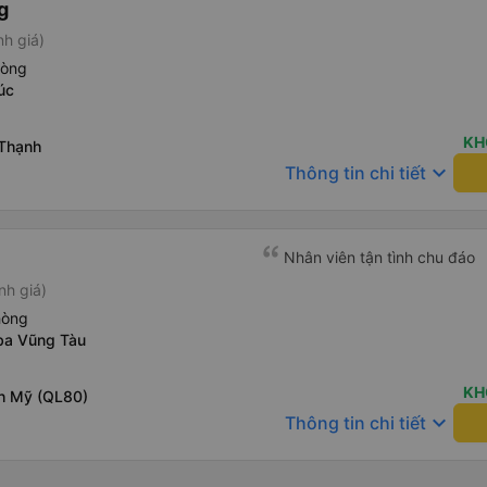
g
nh giá)
hòng
úc
KH
 Thạnh
keyboard_arrow_down
Thông tin chi tiết
Nhân viên tận tình chu đáo
nh giá)
hòng
ba Vũng Tàu
KH
h Mỹ (QL80)
keyboard_arrow_down
Thông tin chi tiết