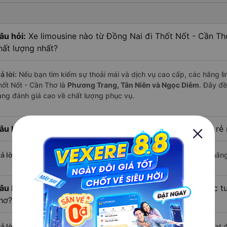
âu hỏi:
Xe limousine nào từ Đồng Nai đi Thốt Nốt - Cần Th
hất lượng nhất?
ả lời:
Nếu bạn tìm kiếm sự thoải mái và dịch vụ cao cấp, các hãng li
hốt Nốt - Cần Thơ là
Phương Trang, Tân Niên và Ngọc Diễm
. Đây đ
àng đánh giá cao về chất lượng phục vụ.
âu hỏi:
Hãng xe limousine đi Thốt Nốt - Cần Thơ có giá rẻ 
ả lời:
Với mức giá chỉ từ
220.000
đồng,
Phương Trang
hiện là hãng
âu hỏi:
Hiện nay có bao nhiêu nhà xe limousine khai thác t
hơ?
ả lời:
Trên tuyến đường này hiện có
3
nhà xe
limousine
đang hoạt 