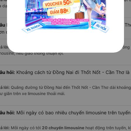
a dạng về dịch vụ và mức giá.
âu hỏi:
Đi xe limousine từ Đồng Nai đến Thốt Nốt - Cần Thơ
ơn các loại phương tiện khác hay không?
ả lời:
Trung bình, bạn chỉ mất khoảng
5.4 giờ
để di chuyển từ Đồng 
mousine, nếu giao thông thuận lợi.
âu hỏi:
Khoảng cách từ Đồng Nai đi Thốt Nốt - Cần Thơ là
ả lời:
Quãng đường từ Đồng Nai đến Thốt Nốt - Cần Thơ dài khoảng
ư giãn trên xe limousine thoải mái.
âu hỏi:
Mỗi ngày có bao nhiêu chuyến limousine trên tuyế
ả lời:
Mỗi ngày có tới
20 chuyến limousine
hoạt động trên tuyến, k