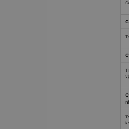
C
C
Tr
C
Tr
v
C
n
Tr
k