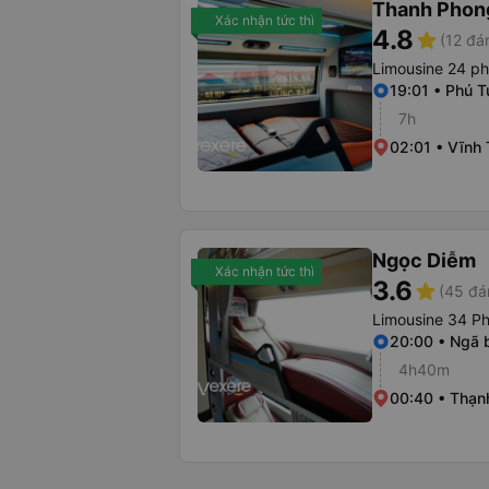
Thanh Phon
Xác nhận tức thì
4.8
star
(12 đá
Limousine 24 p
19:01 • Phú T
7h
02:01 • Vĩnh
Ngọc Diễm
Xác nhận tức thì
3.6
star
(45 đá
Limousine 34 P
20:00 • Ngã 
4h40m
00:40 • Thạn