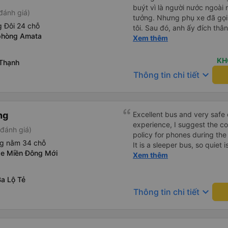
buýt vì là người nước ngoài
đánh giá)
tưởng. Nhưng phụ xe đã gọi
 Đôi 24 chỗ
tôi. Sau đó, anh ấy đích thân
phòng Amata
tiên đi xe giường nằm với ha
Xem thêm
tôi không chắc chắn khi nào
uống. Tôi rất ngạc nhiên khi
KH
 Thạnh
Thơ và mọi người xuống xe 
keyboard_arrow_down
Thông tin chi tiết
thức chúng tôi dậy và đảm b
chung, đó là một trải nghiệm
chăn, và đủ chỗ cho 1 người 
ng
Excellent bus and very safe 
experience, I suggest the 
đánh giá)
policy for phones during the
ng nằm 34 chỗ
It is a sleeper bus, so quiet 
xe Miền Đông Mới
Wi-Fi password clearly insid
Xem thêm
would definitely ride with them again! --------
lượng tốt và tài xế lái xe rấ
Ba Lộ Tẻ
hơn, tôi góp ý nhà xe nên có
keyboard_arrow_down
Thông tin chi tiết
lặng (tắt âm thanh điện tho
phiền hành khách khác ngủ.
mật khẩu Wi-Fi trong xe để
Tôi vẫn sẽ tiếp tục ủng hộ nh