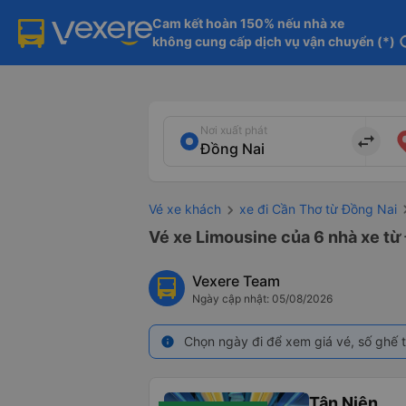
Cam kết hoàn 150% nếu nhà xe

không cung cấp dịch vụ vận chuyển (*)
in
Nơi xuất phát
import_export
Vé xe khách
xe đi Cần Thơ từ Đồng Nai
Vé xe Limousine của 6 nhà xe từ
Vexere Team
Ngày cập nhật: 05/08/2026
Chọn ngày đi để xem giá vé, số ghế t
info
Tân Niên