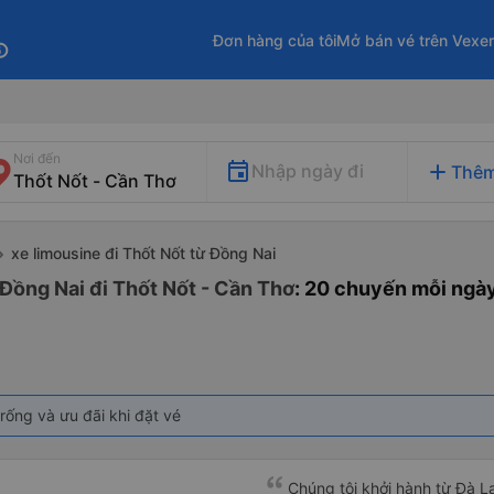
Đơn hàng của tôi
Mở bán vé trên Vexe
fo
Nơi đến
add
Nhập ngày đi
Thêm
xe limousine đi Thốt Nốt từ Đồng Nai
 Đồng Nai đi Thốt Nốt - Cần Thơ
: 20 chuyến mỗi ngà
rống và ưu đãi khi đặt vé
Chúng tôi khởi hành từ Đà Lạ