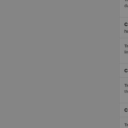
đ
C
h
Tr
li
C
Tr
th
C
Tr