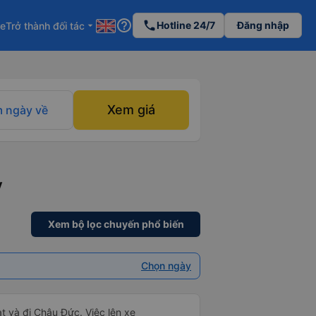
help_outline
phone
Hotline 24/7
Đăng nhập
re
Trở thành đối tác
arrow_drop_down
Xem giá
 ngày về
y
Xem bộ lọc chuyến phổ biến
Chọn ngày
t và đi Châu Đức. Việc lên xe