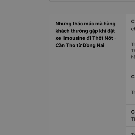
C
Những thắc mắc mà hàng
c
khách thường gặp khi đặt
xe limousine đi Thốt Nốt -
Tr
Cần Thơ từ Đồng Nai
T
h
C
Tr
C
T
Tr