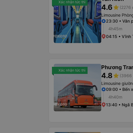
Xác nhận tức thì
4.6
star
(2276 
Limousine Phòng
23:30 • Văn 
4h45m
04:15 • Vĩnh
Phương Tra
Xác nhận tức thì
4.8
star
(3966 
Limousine giườ
09:00 • Bến 
4h40m
13:40 • Ngã 