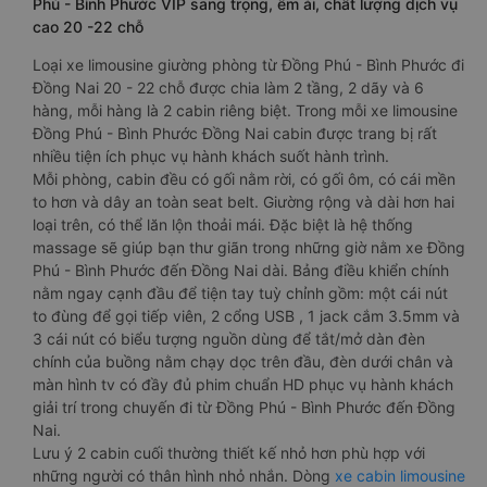
Phú - Bình Phước VIP sang trọng, êm ái, chất lượng dịch vụ
cao 20 -22 chỗ
Loại xe limousine giường phòng từ Đồng Phú - Bình Phước đi
Đồng Nai 20 - 22 chỗ được chia làm 2 tầng, 2 dãy và 6
hàng, mỗi hàng là 2 cabin riêng biệt. Trong mỗi xe limousine
Đồng Phú - Bình Phước Đồng Nai cabin được trang bị rất
nhiều tiện ích phục vụ hành khách suốt hành trình.
Mỗi phòng, cabin đều có gối nằm rời, có gối ôm, có cái mền
to hơn và dây an toàn seat belt. Giường rộng và dài hơn hai
loại trên, có thể lăn lộn thoải mái. Đặc biệt là hệ thống
massage sẽ giúp bạn thư giãn trong những giờ nằm xe Đồng
Phú - Bình Phước đến Đồng Nai dài. Bảng điều khiển chính
nằm ngay cạnh đầu để tiện tay tuỳ chỉnh gồm: một cái nút
to đùng để gọi tiếp viên, 2 cổng USB , 1 jack cắm 3.5mm và
3 cái nút có biểu tượng nguồn dùng để tắt/mở dàn đèn
chính của buồng nằm chạy dọc trên đầu, đèn dưới chân và
màn hình tv có đầy đủ phim chuẩn HD phục vụ hành khách
giải trí trong chuyến đi từ Đồng Phú - Bình Phước đến Đồng
Nai.
Lưu ý 2 cabin cuối thường thiết kế nhỏ hơn phù hợp với
những người có thân hình nhỏ nhắn. Dòng
xe cabin limousine