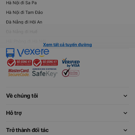
Hà Nội đi Sa Pa
Hà Nội đi Tam Đảo
Đà Nẵng đi Hội An
Đà Nẵng đi Huế
Hải Phòng đi Hà Nội
Xem tất cả tuyến đường
keyboard_arrow_down
Về chúng tôi
keyboard_arrow_down
Hỗ trợ
keyboard_arrow_down
Trở thành đối tác