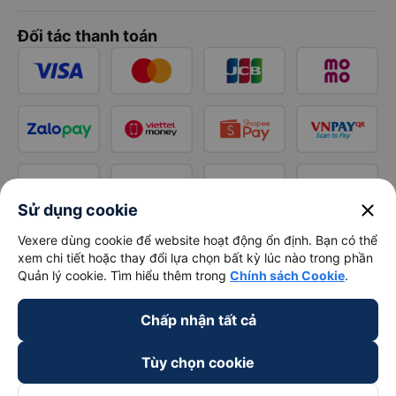
Đối tác thanh toán
close
Sử dụng cookie
Vexere dùng cookie để website hoạt động ổn định. Bạn có thể
xem chi tiết hoặc thay đổi lựa chọn bất kỳ lúc nào trong phần
Quản lý cookie. Tìm hiểu thêm trong
Chính sách Cookie
.
Chấp nhận tất cả
Tùy chọn cookie