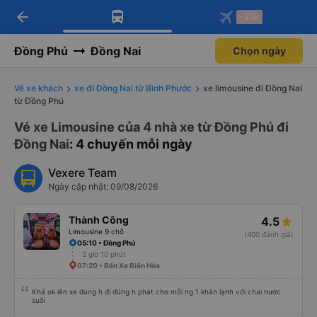
arrow_back
Tải app Vexere ngay!
Tải app Vexere
-30k
Mở app
Mở app
Nhận ưu đãi thành viên độc
-30k/ghế khi đặt vé máy bay qua
quyền
app
Đồng Phú
Đồng Nai
Chọn ngày
Vé xe khách
xe đi Đồng Nai từ Bình Phước
xe limousine đi Đồng Nai
từ Đồng Phú
Vé xe Limousine của 4 nhà xe từ Đồng Phú đi
Đồng Nai
: 4 chuyến mỗi ngày
Vexere Team
Ngày cập nhật: 09/08/2026
Thành Công
4.5
Limousine 9 chỗ
(400 đánh giá)
05:10 • Đồng Phú
2 giờ 10 phút
07:20 • Bến Xe Biên Hòa
Khá ok lên xe đúng h đi đúng h phát cho mỗi ng 1 khăn lạnh với chai nước
suôi