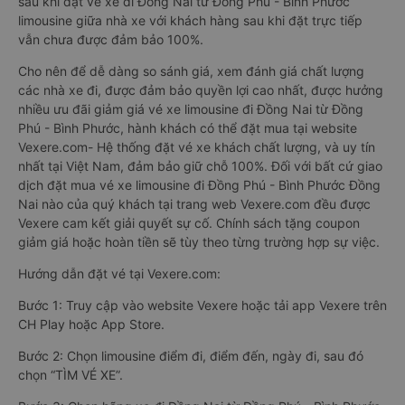
sau khi đặt vé xe đi Đồng Nai từ Đồng Phú - Bình Phước
limousine giữa nhà xe với khách hàng sau khi đặt trực tiếp
vẫn chưa được đảm bảo 100%.
Cho nên để dễ dàng so sánh giá, xem đánh giá chất lượng
các nhà xe đi, được đảm bảo quyền lợi cao nhất, được hưởng
nhiều ưu đãi giảm giá vé xe limousine đi Đồng Nai từ Đồng
Phú - Bình Phước, hành khách có thể đặt mua tại website
Vexere.com- Hệ thống đặt vé xe khách chất lượng, và uy tín
nhất tại Việt Nam, đảm bảo giữ chỗ 100%. Đối với bất cứ giao
dịch đặt mua vé xe limousine đi Đồng Phú - Bình Phước Đồng
Nai nào của quý khách tại trang web Vexere.com đều được
Vexere cam kết giải quyết sự cố. Chính sách tặng coupon
giảm giá hoặc hoàn tiền sẽ tùy theo từng trường hợp sự việc.
Hướng dẫn đặt vé tại Vexere.com:
Bước 1: Truy cập vào website Vexere hoặc tải app Vexere trên
CH Play hoặc App Store.
Bước 2: Chọn limousine điểm đi, điểm đến, ngày đi, sau đó
chọn “TÌM VÉ XE”.