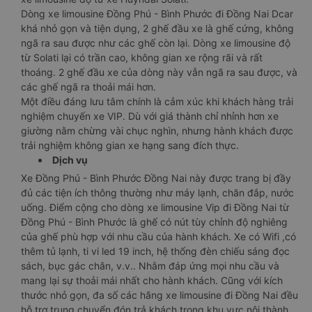
Dòng xe limousine Đồng Phú - Bình Phước đi Đồng Nai Dcar
khá nhỏ gọn và tiện dụng, 2 ghế đầu xe là ghế cứng, không
ngã ra sau được như các ghế còn lại. Dòng xe limousine độ
từ Solati lại có trần cao, không gian xe rộng rãi và rất
thoáng. 2 ghế đầu xe của dòng này vẫn ngã ra sau được, và
các ghế ngã ra thoải mái hơn.
Một điều đáng lưu tâm chính là cảm xúc khi khách hàng trải
nghiệm chuyến xe VIP. Dù với giá thành chỉ nhỉnh hơn xe
giường nằm chừng vài chục nghìn, nhưng hành khách được
trải nghiệm không gian xe hạng sang đích thực.
Dịch vụ
Xe Đồng Phú - Bình Phước Đồng Nai này được trang bị đầy
đủ các tiện ích thông thường như máy lạnh, chăn đắp, nước
uống. Điểm cộng cho dòng xe limousine Vip đi Đồng Nai từ
Đồng Phú - Bình Phước là ghế có nút tùy chỉnh độ nghiêng
của ghế phù hợp với nhu cầu của hành khách. Xe có Wifi ,có
thêm tủ lạnh, ti vi led 19 inch, hệ thống đèn chiếu sáng đọc
sách, bục gác chân, v.v.. Nhằm đáp ứng mọi nhu cầu và
mang lại sự thoải mái nhất cho hành khách. Cũng với kích
thước nhỏ gọn, đa số các hãng xe limousine đi Đồng Nai đều
hỗ trợ trung chuyển đón trả khách trong khu vực nội thành