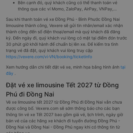
Bên cạnh đó, quý khách cũng có thể thanh toán vé
thông qua các ví Momo, ZaloPay, AirPay, VNPay,…
Sau khi thanh toán vé xe Đồng Phú - Bình Phước Đồng Nai
limousine thành công, Vexere sẽ gửi tin nhắn/email xác nhận
thành công đến số điện thoại/email mà quý khách đã đăng
ký. Đến ngày đi, quý khách vui lòng có mặt tại điểm đón trước
30 phút giờ khởi hành để chuẩn bị lên xe. Để kiểm tra tình
trạng vé đã đặt, quý khách vui lòng truy cập
https://vexere.com/vi-VN/booking/ticketinfo
Xem hướng dẫn chi tiết đặt vé xe, minh họa bằng hình ảnh
tại
đây
.
Đặt vé xe limousine Tết 2027 từ Đồng
Phú đi Đồng Nai
Vé xe limousine tết 2027 từ Đồng Phú đi Đồng Nai vẫn chưa
được công bố. Vexere.com sẽ sớm thông báo cho các bạn
thông tin vé xe Tết 2027 bao gồm giá vé, lịch trình, ngày giờ
bán vé của các hãng xe khách đi tuyến đường Đồng Phú -
Đồng Nai và Đồng Nai - Đồng Phú ngay khi có thông tin từ