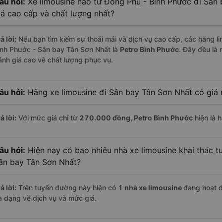
âu hỏi:
Xe limousine nào từ Đồng Phú - Bình Phước đi Sân
iá cao cấp và chất lượng nhất?
ả lời:
Nếu bạn tìm kiếm sự thoải mái và dịch vụ cao cấp, các hãng li
ình Phước - Sân bay Tân Sơn Nhất là
Petro Bình Phước
. Đây đều là
ánh giá cao về chất lượng phục vụ.
âu hỏi:
Hãng xe limousine đi Sân bay Tân Sơn Nhất có giá 
ả lời:
Với mức giá chỉ từ
270.000
đồng,
Petro Bình Phước
hiện là h
âu hỏi:
Hiện nay có bao nhiêu nhà xe limousine khai thác t
ân bay Tân Sơn Nhất?
ả lời:
Trên tuyến đường này hiện có
1
nhà xe
limousine
đang hoạt 
a dạng về dịch vụ và mức giá.