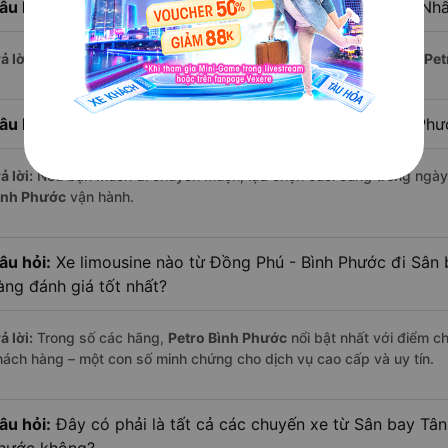
âu hỏi:
Xe limousine nào khởi hành từ Sân bay Tân Sơn Nh
ả lời:
Chuyến limousine sớm nhất khởi hành lúc
2:00
, do nhà xe
Pet
âu hỏi:
Xe limousine nào khởi hành từ Đồng Phú - Bình Ph
ả lời:
Nếu bạn muốn đi chuyến muộn, lựa chọn cuối cùng trong ngày 
ình Phước
vận hành.
âu hỏi:
Xe limousine nào từ Đồng Phú - Bình Phước đi Sân
àng đánh giá tốt nhất?
ả lời:
Trong số các hãng,
Petro Bình Phước
nổi bật nhất với điểm c
hách hàng – một con số minh chứng cho dịch vụ cao cấp và uy tín.
âu hỏi:
Đây có phải là tất cả các chuyến xe từ Sân bay Tân