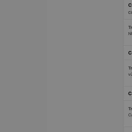
C
c
Tr
N
C
Tr
v
C
Tr
C