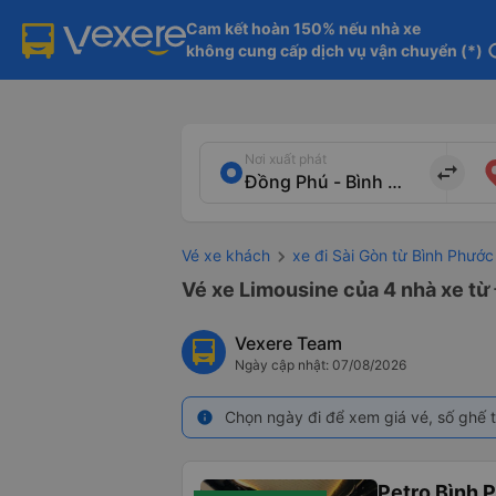
Cam kết hoàn 150% nếu nhà xe

không cung cấp dịch vụ vận chuyển (*)
in
Nơi xuất phát
import_export
Vé xe khách
xe đi Sài Gòn từ Bình Phước
Vé xe Limousine của 4 nhà xe từ
Vexere Team
Ngày cập nhật: 07/08/2026
Chọn ngày đi để xem giá vé, số ghế t
info
Petro Bình 