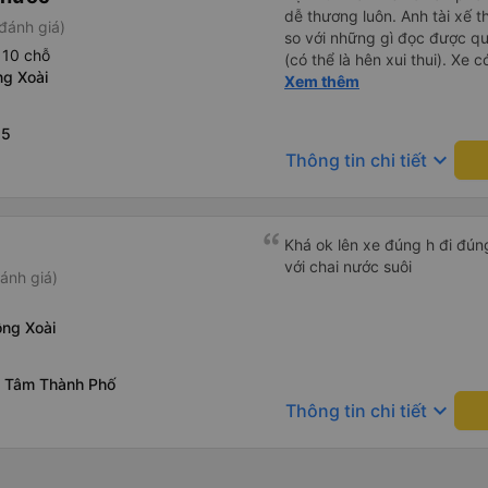
dễ thương luôn. Anh tài xế t
đánh giá)
so với những gì đọc được q
 10 chỗ
(có thể là hên xui thui). Xe c
ng Xoài
cũng ko rõ tại mình say xe 
Xem thêm
 5
keyboard_arrow_down
Thông tin chi tiết
Khá ok lên xe đúng h đi đún
với chai nước suôi
ánh giá)
ồng Xoài
g Tâm Thành Phố
keyboard_arrow_down
Thông tin chi tiết