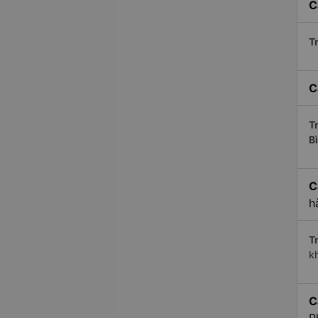
C
Tr
C
Tr
B
C
h
Tr
k
C