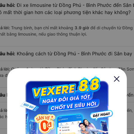
âu hỏi:
Đi xe limousine từ Đồng Phú - Bình Phước đến Sân 
ó mất thời gian hơn các loại phương tiện khác hay không?
ả lời:
Trung bình, bạn chỉ mất khoảng
3.9 giờ
để di chuyển từ Đồng
hất bằng limousine, nếu giao thông thuận lợi.
âu hỏi:
Khoảng cách từ Đồng Phú - Bình Phước đi Sân bay 
ả lời:
Quãng đường từ Đồng Phú - Bình Phước đến Sân bay Tân Sơn
ừa đủ để bạn thư giãn trên xe limousine thoải mái.
âu hỏi:
Mỗi ngày có bao nhiêu chuyến limousine trên tuyế
ả lời:
Mỗi ngày có tới
164 chuyến limousine
hoạt động trên tuyến, 
ác hãng nổi bật gồm:
Petro Bình Phước
,...