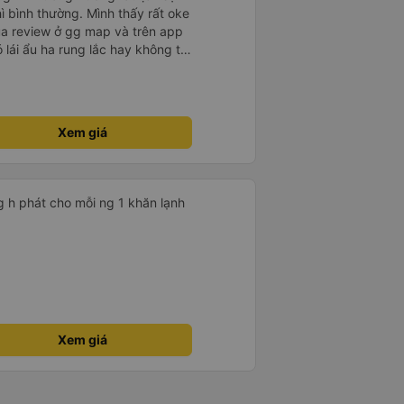
hì bình thường. Mình thấy rất oke
ua review ở gg map và trên app
ó lái ẩu ha rung lắc hay không thì
nên ngủ ko à
Xem giá
g h phát cho mỗi ng 1 khăn lạnh
Xem giá