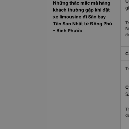
C
Những thắc mắc mà hàng
g
khách thường gặp khi đặt
xe limousine đi Sân bay
Tr
Tân Sơn Nhất từ Đồng Phú
B
- Bình Phước
đ
C
Tr
C
S
Tr
đ