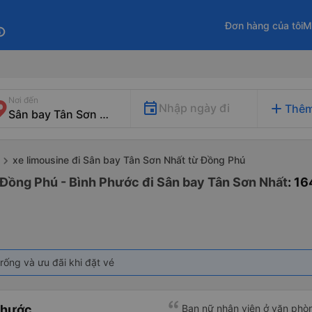
Đơn hàng của tôi
M
fo
Nơi đến
add
Nhập ngày đi
Thêm
xe limousine đi Sân bay Tân Sơn Nhất từ Đồng Phú
 Đồng Phú - Bình Phước đi Sân bay Tân Sơn Nhất
: 1
rống và ưu đãi khi đặt vé
Phước
Bạn nữ nhân viên ở văn phò