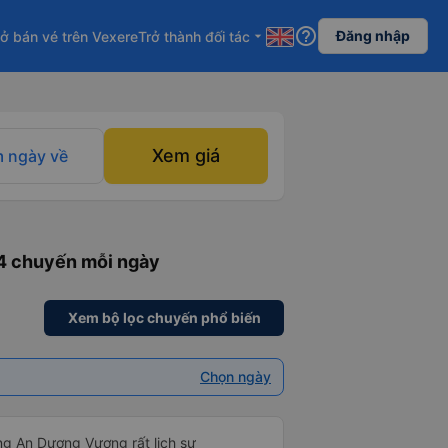
help_outline
Đăng nhập
ở bán vé trên Vexere
Trở thành đối tác
arrow_drop_down
Xem giá
 ngày về
64 chuyến mỗi ngày
Xem bộ lọc chuyến phổ biến
Chọn ngày
ng An Dương Vương rất lịch sự