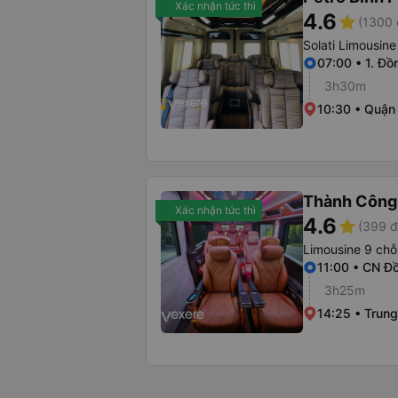
Xác nhận tức thì
4.6
star
(1300 
Solati Limousine
07:00 • 1. Đồ
3h30m
10:30 • Quận
Thành Công
Xác nhận tức thì
4.6
star
(399 đ
Limousine 9 chỗ
11:00 • CN Đ
3h25m
14:25 • Trun