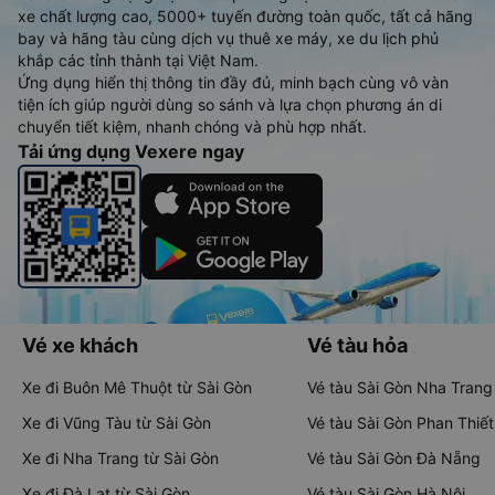
xe chất lượng cao, 5000+ tuyến đường toàn quốc, tất cả hãng
bay và hãng tàu cùng dịch vụ thuê xe máy, xe du lịch phủ
khắp các tỉnh thành tại Việt Nam.
Ứng dụng hiển thị thông tin đầy đủ, minh bạch cùng vô vàn
tiện ích giúp người dùng so sánh và lựa chọn phương án di
chuyển tiết kiệm, nhanh chóng và phù hợp nhất.
Tải ứng dụng Vexere ngay
Vé xe khách
Vé tàu hỏa
Xe đi Buôn Mê Thuột từ Sài Gòn
Vé tàu Sài Gòn Nha Trang
Xe đi Vũng Tàu từ Sài Gòn
Vé tàu Sài Gòn Phan Thiết
Xe đi Nha Trang từ Sài Gòn
Vé tàu Sài Gòn Đà Nẵng
Xe đi Đà Lạt từ Sài Gòn
Vé tàu Sài Gòn Hà Nội