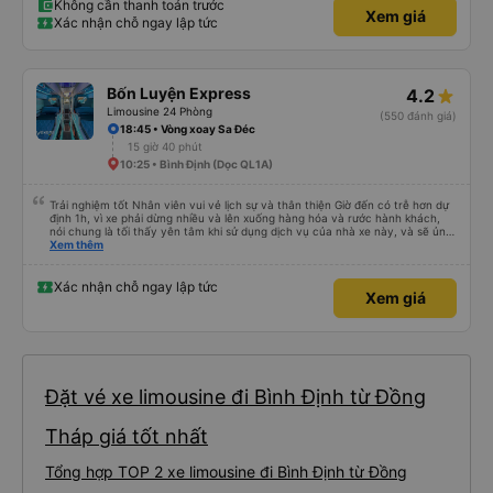
Không cần thanh toán trước
Xem giá
Xác nhận chỗ ngay lập tức
Bốn Luyện Express
4.2
Limousine 24 Phòng
(550 đánh giá)
18:45 • Vòng xoay Sa Đéc
15 giờ 40 phút
10:25 • Bình Định (Dọc QL1A)
Trải nghiệm tốt Nhân viên vui vẻ lịch sự và thân thiện Giờ đến có trễ hơn dự
định 1h, vì xe phải dừng nhiều và lên xuống hàng hóa và rước hành khách,
nói chung là tối thấy yên tâm khi sử dụng dịch vụ của nhà xe này, và sẽ ủng
hộ và giới thiệu cho người thân sử dụng dịch vụ của nhà xe này
Xem thêm
Xác nhận chỗ ngay lập tức
Xem giá
Đặt vé xe limousine đi Bình Định từ Đồng
Tháp giá tốt nhất
Tổng hợp TOP 2 xe limousine đi Bình Định từ Đồng