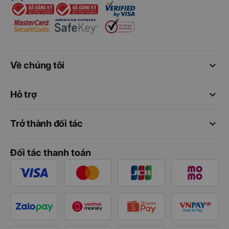
keyboard_arrow_down
Về chúng tôi
keyboard_arrow_down
Hỗ trợ
keyboard_arrow_down
Trở thành đối tác
Đối tác thanh toán