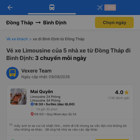
arrow_back
Tải app Vexere ngay!
Tải app Vexere
-30k
Mở app
Mở app
Nhận ưu đãi thành viên độc
-30k/ghế khi đặt vé máy bay qua
quyền
app
Đồng Tháp
Bình Định
Chọn ngày
Vé xe khách
xe đi Bình Định từ Đồng Tháp
Vé xe Limousine của 5 nhà xe từ Đồng Tháp đi
Bình Định
: 3 chuyến mỗi ngày
Vexere Team
Ngày cập nhật: 09/08/2026
Mai Quyên
4.0
Limousine 24 Phòng
(136 đánh giá)
Limousine 34 Phòng
18:30 • Sa Đéc (dọc QL80)
14 giờ 30 phút
09:00 • Quy Nhơn dọc QL1A
mấy anh lơ xe vui vẻ nhiệt tình , mình đi trễ nhưng xe vẫn đợi chứ không bỏ
như những xe khác . Sẽ ủng hộ nhà xe vào các dịp khác