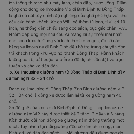
ích thông thường như máy lạnh, chăn đắp, nước uống. Điểm
cộng cho dòng xe limousine Vip đi Bình Định từ Đồng Tháp
là ghế có nút tùy chỉnh độ nghiêng của ghế phù hợp với nhu
cầu của hành khách. Xe có Wifi ,có thêm tủ lạnh, ti vi led 19
inch, hệ thống đèn chiếu sáng đọc sách, bục gác chân, v.v..
Nhằm đáp ứng mọi nhu cầu và mang lại sự thoải mái nhất
cho hành khách. Cũng với kích thước nhỏ gọn, đa số các
hãng xe limousine đi Bình Định đều hỗ trợ trung chuyển đón
trả khách trong khu vực nội thành Đồng Tháp. Hành khách
không còn bị bắt buộc ra bến xe để đi, chỉ cần đặt vé trực
tuyến và chờ xe đến đón.
b. Xe limousine giường nằm từ Đồng Tháp đi Bình Định đầy
đủ tiện nghi 32 - 34 chỗ
Dòng xe limousine đi Đồng Tháp Bình Định giường nằm VIP
32 – 34 chỗ là dòng xe được làm lại từ xe giường nằm 40
chỗ.
Sơ đồ ghế của loại xe đi Bình Định từ Đồng Tháp limousine
giường nằm VIP này được thiết kế 2 tầng, 3 dãy và 6 hàng.
Kích thước dài hơn dòng xe giường nằm thông thường một
chút. Tuy nhiên tại mỗi giường đều có rèm che riêng, màn
hình led, và đèn đọc sách,…. Mỗi giường đều được bọc da