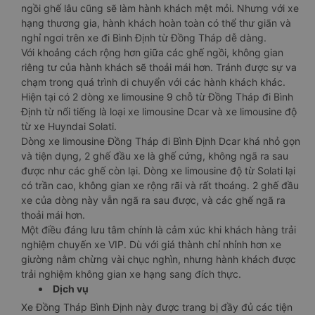
ngồi ghế lâu cũng sẽ làm hành khách mệt mỏi. Nhưng với xe
hạng thương gia, hành khách hoàn toàn có thể thư giãn và
nghỉ ngơi trên xe đi Bình Định từ Đồng Tháp dễ dàng.
Với khoảng cách rộng hơn giữa các ghế ngồi, không gian
riêng tư của hành khách sẽ thoải mái hơn. Tránh được sự va
chạm trong quá trình di chuyển với các hành khách khác.
Hiện tại có 2 dòng xe limousine 9 chỗ từ Đồng Tháp đi Bình
Định từ nổi tiếng là loại xe limousine Dcar và xe limousine độ
từ xe Huyndai Solati.
Dòng xe limousine Đồng Tháp đi Bình Định Dcar khá nhỏ gọn
và tiện dụng, 2 ghế đầu xe là ghế cứng, không ngã ra sau
được như các ghế còn lại. Dòng xe limousine độ từ Solati lại
có trần cao, không gian xe rộng rãi và rất thoáng. 2 ghế đầu
xe của dòng này vẫn ngã ra sau được, và các ghế ngã ra
thoải mái hơn.
Một điều đáng lưu tâm chính là cảm xúc khi khách hàng trải
nghiệm chuyến xe VIP. Dù với giá thành chỉ nhỉnh hơn xe
giường nằm chừng vài chục nghìn, nhưng hành khách được
trải nghiệm không gian xe hạng sang đích thực.
Dịch vụ
Xe Đồng Tháp Bình Định này được trang bị đầy đủ các tiện