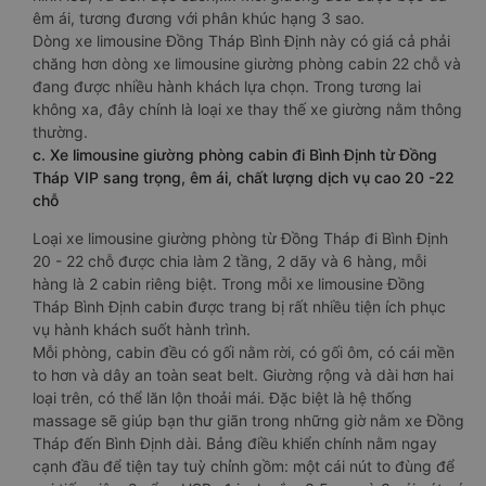
êm ái, tương đương với phân khúc hạng 3 sao.
Dòng xe limousine Đồng Tháp Bình Định này có giá cả phải
chăng hơn dòng xe limousine giường phòng cabin 22 chỗ và
đang được nhiều hành khách lựa chọn. Trong tương lai
không xa, đây chính là loại xe thay thế xe giường nằm thông
thường.
c. Xe limousine giường phòng cabin đi Bình Định từ Đồng
Tháp VIP sang trọng, êm ái, chất lượng dịch vụ cao 20 -22
chỗ
Loại xe limousine giường phòng từ Đồng Tháp đi Bình Định
20 - 22 chỗ được chia làm 2 tầng, 2 dãy và 6 hàng, mỗi
hàng là 2 cabin riêng biệt. Trong mỗi xe limousine Đồng
Tháp Bình Định cabin được trang bị rất nhiều tiện ích phục
vụ hành khách suốt hành trình.
Mỗi phòng, cabin đều có gối nằm rời, có gối ôm, có cái mền
to hơn và dây an toàn seat belt. Giường rộng và dài hơn hai
loại trên, có thể lăn lộn thoải mái. Đặc biệt là hệ thống
massage sẽ giúp bạn thư giãn trong những giờ nằm xe Đồng
Tháp đến Bình Định dài. Bảng điều khiển chính nằm ngay
cạnh đầu để tiện tay tuỳ chỉnh gồm: một cái nút to đùng để