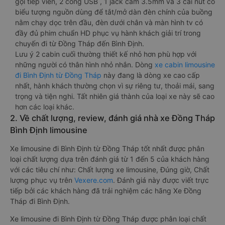
gọi tiếp viên, 2 cổng USB , 1 jack cắm 3.5mm và 3 cái nút có
biểu tượng nguồn dùng để tắt/mở dàn đèn chính của buồng
nằm chạy dọc trên đầu, đèn dưới chân và màn hình tv có
đầy đủ phim chuẩn HD phục vụ hành khách giải trí trong
chuyến đi từ Đồng Tháp đến Bình Định.
Lưu ý 2 cabin cuối thường thiết kế nhỏ hơn phù hợp với
những người có thân hình nhỏ nhắn. Dòng
xe cabin limousine
đi Bình Định từ Đồng Tháp
này đang là dòng xe cao cấp
nhất, hành khách thường chọn vì sự riêng tư, thoải mái, sang
trọng và tiện nghi. Tất nhiên giá thành của loại xe này sẽ cao
hơn các loại khác.
2. Về chất lượng, review, đánh giá nhà xe Đồng Tháp
Bình Định limousine
Xe limousine đi Bình Định từ Đồng Tháp tốt nhất được phân
loại chất lượng dựa trên đánh giá từ 1 đến 5 của khách hàng
với các tiêu chí như: Chất lượng xe limousine, Đúng giờ, Chất
lượng phục vụ trên
Vexere.com
. Đánh giá này được viết trực
tiếp bởi các khách hàng đã trải nghiệm các hãng Xe Đồng
Tháp đi Bình Định.
Xe limousine đi Bình Định từ Đồng Tháp được phân loại chất