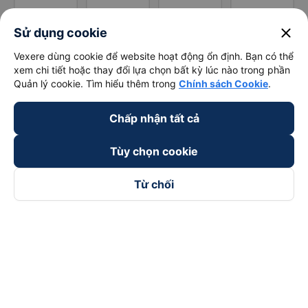
close
Sử dụng cookie
Vexere dùng cookie để website hoạt động ổn định. Bạn có thể
xem chi tiết hoặc thay đổi lựa chọn bất kỳ lúc nào trong phần
Quản lý cookie. Tìm hiểu thêm trong
Chính sách Cookie
.
Chấp nhận tất cả
Tùy chọn cookie
Từ chối
Theo dõi chúng tôi trên
Facebook
Tiktok
Youtube
Công ty TNHH Thương Mại Dịch Vụ Vexere
Địa chỉ đăng ký kinh doanh: 8C Chữ Đồng Tử, Phường Tân
Sơn Nhất, TP. Hồ Chí Minh, Việt Nam