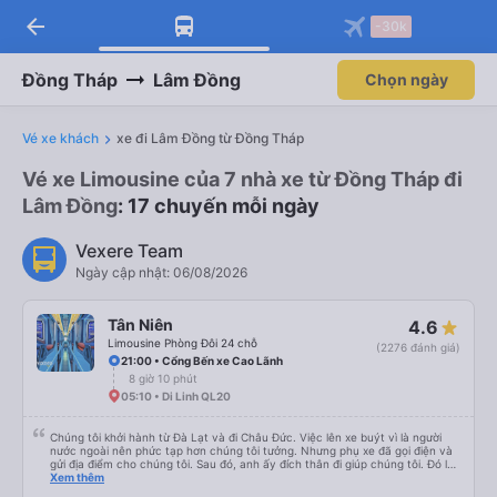
arrow_back
Tải app Vexere ngay!
Tải app Vexere
-30k
Mở app
Mở app
Nhận ưu đãi thành viên độc
-30k/ghế khi đặt vé máy bay qua
quyền
app
Đồng Tháp
Lâm Đồng
Chọn ngày
Vé xe khách
xe đi Lâm Đồng từ Đồng Tháp
Vé xe Limousine của 7 nhà xe từ Đồng Tháp đi
Lâm Đồng
: 17 chuyến mỗi ngày
Vexere Team
Ngày cập nhật: 06/08/2026
Tân Niên
4.6
Limousine Phòng Đôi 24 chỗ
(2276 đánh giá)
21:00 • Cổng Bến xe Cao Lãnh
8 giờ 10 phút
05:10 • Di Linh QL20
Chúng tôi khởi hành từ Đà Lạt và đi Châu Đức. Việc lên xe buýt vì là người
nước ngoài nên phức tạp hơn chúng tôi tưởng. Nhưng phụ xe đã gọi điện và
gửi địa điểm cho chúng tôi. Sau đó, anh ấy đích thân đi giúp chúng tôi. Đó là
lần đầu tiên đi xe giường nằm với hai đứa trẻ nhỏ khá thú vị. Chúng tôi không
Xem thêm
chắc chắn khi nào xe sẽ dừng lại để nghỉ hoặc ăn uống. Tôi rất ngạc nhiên