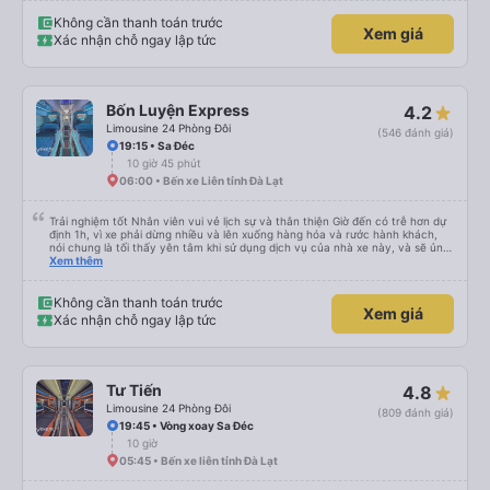
khi xe dừng lại lúc nửa đêm ở Cần Thơ và mọi người xuống xe ăn. Khi đến
điểm dừng, họ đánh thức chúng tôi dậy và đảm bảo chúng tôi đã sẵn sàng.
Không cần thanh toán trước
Xem giá
Nhìn chung, đó là một trải nghiệm tốt. Mỗi giường đều có gối và chăn, và đủ
Xác nhận chỗ ngay lập tức
chỗ cho 1 người lớn và 1 trẻ em nằm thoải mái.
Bốn Luyện Express
4.2
Limousine 24 Phòng Đôi
(546 đánh giá)
19:15 • Sa Đéc
10 giờ 45 phút
06:00 • Bến xe Liên tỉnh Đà Lạt
Trải nghiệm tốt Nhân viên vui vẻ lịch sự và thân thiện Giờ đến có trễ hơn dự
định 1h, vì xe phải dừng nhiều và lên xuống hàng hóa và rước hành khách,
nói chung là tối thấy yên tâm khi sử dụng dịch vụ của nhà xe này, và sẽ ủng
hộ và giới thiệu cho người thân sử dụng dịch vụ của nhà xe này
Xem thêm
Không cần thanh toán trước
Xem giá
Xác nhận chỗ ngay lập tức
Tư Tiến
4.8
Limousine 24 Phòng Đôi
(809 đánh giá)
19:45 • Vòng xoay Sa Đéc
10 giờ
05:45 • Bến xe liên tỉnh Đà Lạt