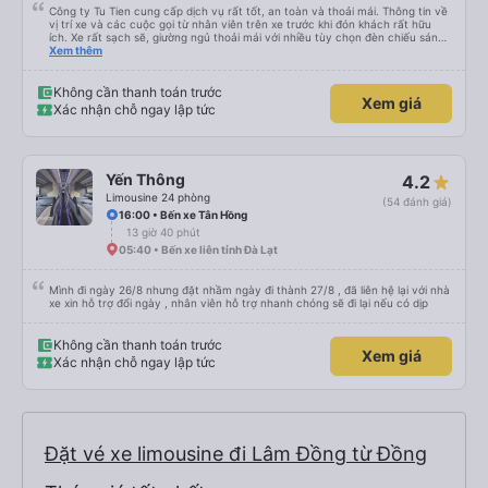
Công ty Tu Tien cung cấp dịch vụ rất tốt, an toàn và thoải mái. Thông tin về
vị trí xe và các cuộc gọi từ nhân viên trên xe trước khi đón khách rất hữu
ích. Xe rất sạch sẽ, giường ngủ thoải mái với nhiều tùy chọn đèn chiếu sáng
và cổng USB được đặt ở vị trí thuận tiện. Nhân viên rất lịch sự và xe đến
Xem thêm
điểm đến sớm hơn dự kiến. Cảm ơn!
Không cần thanh toán trước
Xem giá
Xác nhận chỗ ngay lập tức
Yến Thông
4.2
Limousine 24 phòng
(54 đánh giá)
16:00 • Bến xe Tân Hồng
13 giờ 40 phút
05:40 • Bến xe liên tỉnh Đà Lạt
Mình đi ngày 26/8 nhưng đặt nhầm ngày đi thành 27/8 , đã liên hệ lại với nhà
xe xin hỗ trợ đổi ngày , nhân viên hỗ trợ nhanh chóng sẽ đi lại nếu có dịp
Không cần thanh toán trước
Xem giá
Xác nhận chỗ ngay lập tức
Đặt vé xe limousine đi Lâm Đồng từ Đồng