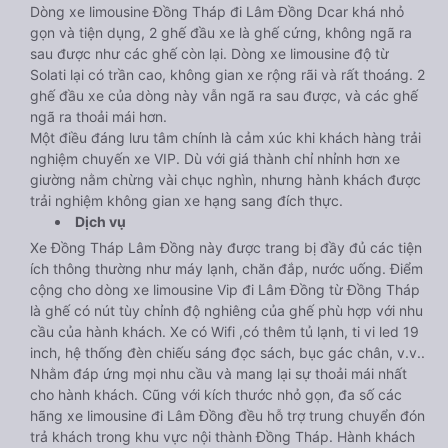
Dòng xe limousine Đồng Tháp đi Lâm Đồng Dcar khá nhỏ
gọn và tiện dụng, 2 ghế đầu xe là ghế cứng, không ngã ra
sau được như các ghế còn lại. Dòng xe limousine độ từ
Solati lại có trần cao, không gian xe rộng rãi và rất thoáng. 2
ghế đầu xe của dòng này vẫn ngã ra sau được, và các ghế
ngã ra thoải mái hơn.
Một điều đáng lưu tâm chính là cảm xúc khi khách hàng trải
nghiệm chuyến xe VIP. Dù với giá thành chỉ nhỉnh hơn xe
giường nằm chừng vài chục nghìn, nhưng hành khách được
trải nghiệm không gian xe hạng sang đích thực.
Dịch vụ
Xe Đồng Tháp Lâm Đồng này được trang bị đầy đủ các tiện
ích thông thường như máy lạnh, chăn đắp, nước uống. Điểm
cộng cho dòng xe limousine Vip đi Lâm Đồng từ Đồng Tháp
là ghế có nút tùy chỉnh độ nghiêng của ghế phù hợp với nhu
cầu của hành khách. Xe có Wifi ,có thêm tủ lạnh, ti vi led 19
inch, hệ thống đèn chiếu sáng đọc sách, bục gác chân, v.v..
Nhằm đáp ứng mọi nhu cầu và mang lại sự thoải mái nhất
cho hành khách. Cũng với kích thước nhỏ gọn, đa số các
hãng xe limousine đi Lâm Đồng đều hỗ trợ trung chuyển đón
trả khách trong khu vực nội thành Đồng Tháp. Hành khách