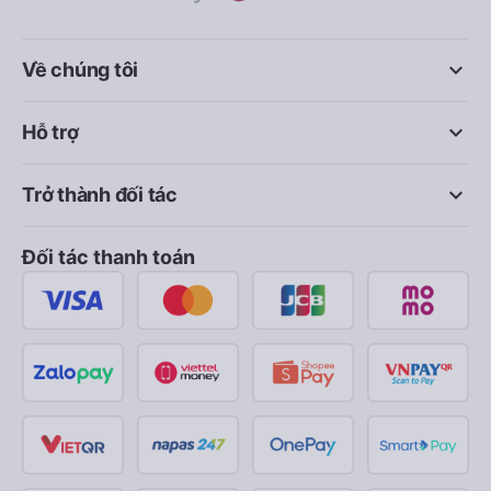
keyboard_arrow_down
Về chúng tôi
keyboard_arrow_down
Hỗ trợ
keyboard_arrow_down
Trở thành đối tác
Đối tác thanh toán