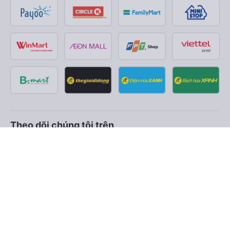
Theo dõi chúng tôi trên
Facebook
Tiktok
Youtube
Công ty TNHH Thương Mại Dịch Vụ Vexere
Địa chỉ đăng ký kinh doanh: 8C Chữ Đồng Tử, Phường Tân
Sơn Nhất, TP. Hồ Chí Minh, Việt Nam
Địa chỉ
:
Lầu 2, toà nhà H3 Circo Hoàng Diệu, 384 Hoàng Diệu,
Phường Khánh Hội, TP Hồ Chí Minh, Việt Nam
Tầng 3, toà nhà 101 Láng Hạ, 101 Láng Hạ, Phường Láng, TP.