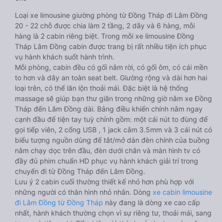
Loại xe limousine giường phòng từ Đồng Tháp đi Lâm Đồng
20 - 22 chỗ được chia làm 2 tầng, 2 dãy và 6 hàng, mỗi
hàng là 2 cabin riêng biệt. Trong mỗi xe limousine Đồng
Tháp Lâm Đồng cabin được trang bị rất nhiều tiện ích phục
vụ hành khách suốt hành trình.
Mỗi phòng, cabin đều có gối nằm rời, có gối ôm, có cái mền
to hơn và dây an toàn seat belt. Giường rộng và dài hơn hai
loại trên, có thể lăn lộn thoải mái. Đặc biệt là hệ thống
massage sẽ giúp bạn thư giãn trong những giờ nằm xe Đồng
Tháp đến Lâm Đồng dài. Bảng điều khiển chính nằm ngay
cạnh đầu để tiện tay tuỳ chỉnh gồm: một cái nút to đùng để
gọi tiếp viên, 2 cổng USB , 1 jack cắm 3.5mm và 3 cái nút có
biểu tượng nguồn dùng để tắt/mở dàn đèn chính của buồng
nằm chạy dọc trên đầu, đèn dưới chân và màn hình tv có
đầy đủ phim chuẩn HD phục vụ hành khách giải trí trong
chuyến đi từ Đồng Tháp đến Lâm Đồng.
Lưu ý 2 cabin cuối thường thiết kế nhỏ hơn phù hợp với
những người có thân hình nhỏ nhắn. Dòng
xe cabin limousine
đi Lâm Đồng từ Đồng Tháp
này đang là dòng xe cao cấp
nhất, hành khách thường chọn vì sự riêng tư, thoải mái, sang