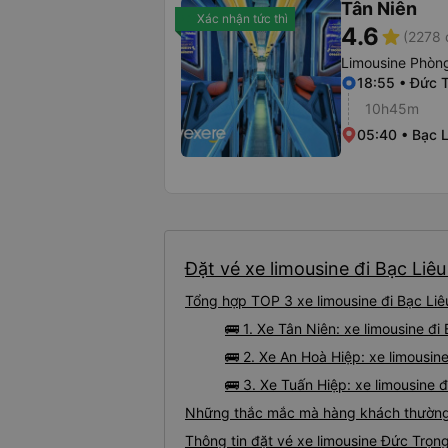
Tân Niên
Xác nhận tức thì
4.6
star
(2278 
Limousine Phòng
18:55 • Đức 
10h45m
05:40 • Bạc 
Đặt vé xe limousine đi Bạc Liêu
Tổng hợp TOP 3 xe limousine đi Bạc Liê
🚌 1. Xe Tân Niên: xe limousine đ
🚌 2. Xe An Hoà Hiệp: xe limousine
🚌 3. Xe Tuấn Hiệp: xe limousine 
Những thắc mắc mà hàng khách thường g
Thông tin đặt vé xe limousine Đức Trọn