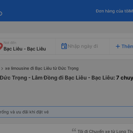
Đơn hàng của tôi
M
fo
Nơi đến
add
Nhập ngày đi
Thêm
xe limousine đi Bạc Liêu từ Đức Trọng
 Đức Trọng - Lâm Đồng đi Bạc Liêu - Bạc Liêu
: 7 chu
rống và ưu đãi khi đặt vé
Tôi đi Chuyến xe từ Long Th