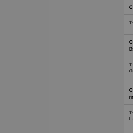
C
Tr
C
B
Tr
đ
C
m
Tr
L