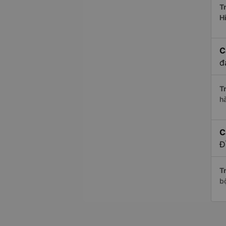
Tr
H
C
đ
Tr
h
C
Đ
Tr
b