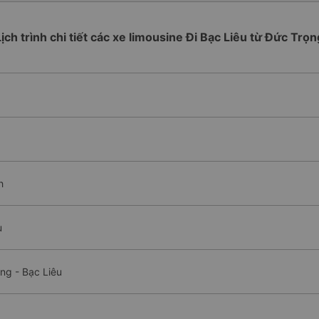
Lịch trình chi tiết các xe limousine Đi Bạc Liêu từ Đức Trọn
h
u
ng - Bạc Liêu