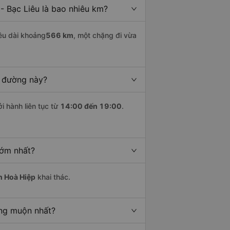
 Bạc Liêu là bao nhiêu km?
êu dài khoảng
566 km
, một chặng đi vừa
n đường này?
i hành liên tục từ
14:00 đến 19:00
.
sớm nhất?
n Hoà Hiệp
khai thác.
ồng muộn nhất?