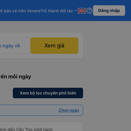
help_outline
Đăng nhập
ở bán vé trên Vexere
Trở thành đối tác
arrow_drop_down
Xem giá
 ngày về
yến mỗi ngày
Xem bộ lọc chuyến phổ biến
Chọn ngày
ành đến Cần Thơ, khởi hành