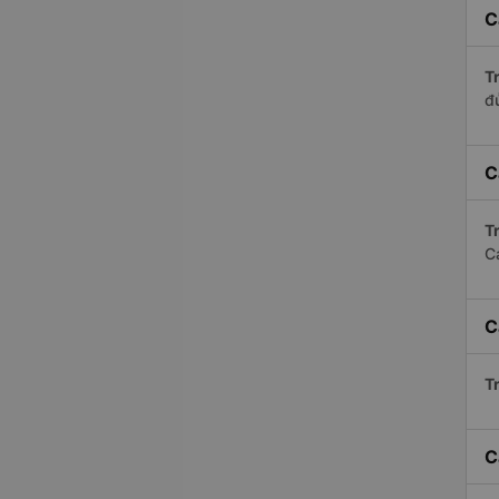
C
Tr
đ
C
Tr
C
C
Tr
C