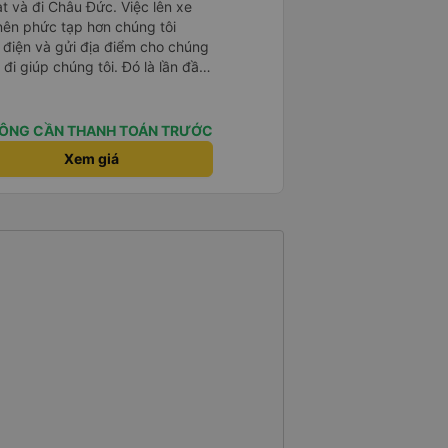
t và đi Châu Đức. Việc lên xe
 nên phức tạp hơn chúng tôi
 điện và gửi địa điểm cho chúng
 đi giúp chúng tôi. Đó là lần đầu
i đứa trẻ nhỏ khá thú vị. Chúng
 xe sẽ dừng lại để nghỉ hoặc ăn
 xe dừng lại lúc nửa đêm ở Cần
ÔNG CẦN THANH TOÁN TRƯỚC
ăn. Khi đến điểm dừng, họ đánh
Xem giá
ảo chúng tôi đã sẵn sàng. Nhìn
 tốt. Mỗi giường đều có gối và
lớn và 1 trẻ em nằm thoải mái.