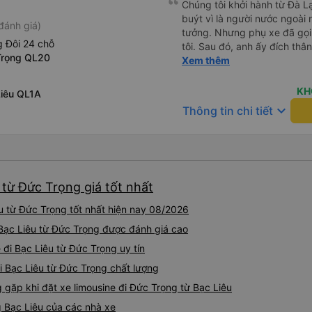
Chúng tôi khởi hành từ Đà Lạ
buýt vì là người nước ngoài
đánh giá)
tưởng. Nhưng phụ xe đã gọi
 Đôi 24 chỗ
tôi. Sau đó, anh ấy đích thân
Trọng QL20
tiên đi xe giường nằm với ha
Xem thêm
tôi không chắc chắn khi nào
uống. Tôi rất ngạc nhiên khi
KH
Liêu QL1A
Thơ và mọi người xuống xe 
keyboard_arrow_down
Thông tin chi tiết
thức chúng tôi dậy và đảm b
chung, đó là một trải nghiệm
chăn, và đủ chỗ cho 1 người 
 từ Đức Trọng giá tốt nhất
u từ Đức Trọng tốt nhất hiện nay 08/2026
i Bạc Liêu từ Đức Trọng được đánh giá cao
 đi Bạc Liêu từ Đức Trọng uy tín
đi Bạc Liêu từ Đức Trọng chất lượng
ặp khi đặt xe limousine đi Đức Trọng từ Bạc Liêu
g Bạc Liêu của các nhà xe