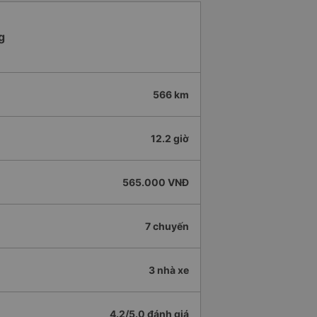
g
566 km
12.2 giờ
565.000 VNĐ
7 chuyến
3 nhà xe
4.2/5.0 đánh giá