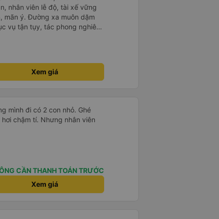
n, nhân viên lễ độ, tài xế vững
ục vụ tận tụy, tác phong nghiêm
 kim tiền vội vã. Xã hội loạn đạo.
thành, kính chúc nhà xe ngày một
Xem giá
g mình đi có 2 con nhỏ. Ghé
 hơi chậm tí. Nhưng nhân viên
ÔNG CẦN THANH TOÁN TRƯỚC
Xem giá