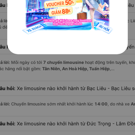
âu hỏi:
Khoảng cách từ Đức Trọng - Lâm Đồng đi Bạc Liêu -
ả lời:
Quãng đường từ Đức Trọng - Lâm Đồng đến Bạc Liêu - Bạc Li
ủ để bạn thư giãn trên xe limousine thoải mái.
âu hỏi:
Mỗi ngày có bao nhiêu chuyến limousine trên tuyế
ả lời:
Mỗi ngày có tới
7 chuyến limousine
hoạt động trên tuyến, khở
ác hãng nổi bật gồm:
Tân Niên, An Hoà Hiệp, Tuấn Hiệp
,...
âu hỏi:
Xe limousine nào khởi hành từ Bạc Liêu - Bạc Liêu 
ả lời:
Chuyến limousine sớm nhất khởi hành lúc
14:00
, do nhà xe
A
âu hỏi:
Xe limousine nào khởi hành từ Đức Trọng - Lâm Đ