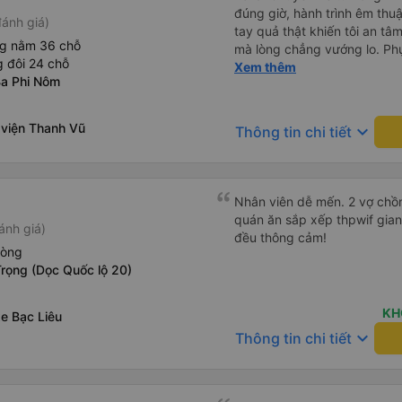
đúng giờ, hành trình êm thuậ
ánh giá)
tay quả thật khiến tôi an tâm, mãn ý. Đường xa muôn dặm
ng nằm 36 chỗ
mà lòng chẳng vướng lo. Ph
 đôi 24 chỗ
cẩn, hiếm thấy giữa thời buổi
Xem thêm
Ba Phi Nôm
Xin gửi lời tán dương chân 
hưng thịnh, vạn lộ bình an.”
 viện Thanh Vũ
keyboard_arrow_down
Thông tin chi tiết
Nhân viên dễ mến. 2 vợ chồn
quán ăn sắp xếp thpwif gian
ánh giá)
đều thông cảm!
hòng
rọng (Dọc Quốc lộ 20)
KH
e Bạc Liêu
keyboard_arrow_down
Thông tin chi tiết