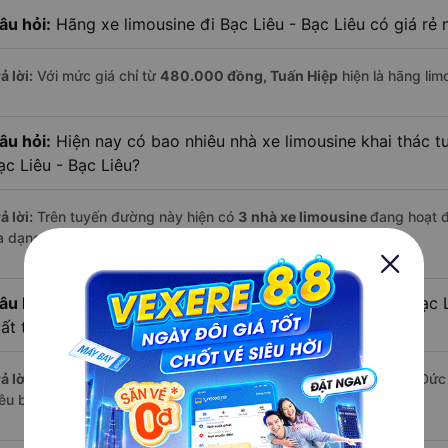
âu hỏi:
Hãng xe limousine đi Bạc Liêu - Bạc Liêu có giá rẻ 
ả lời:
Với mức giá chỉ từ
480.000
đồng,
Tuấn Hiệp
hiện là hãng limo
âu hỏi:
Hiện nay có bao nhiêu nhà xe limousine khai thác 
ạc Liêu - Bạc Liêu?
ả lời:
Trên tuyến đường này hiện có
3
nhà xe
limousine
đang hoạt 
a dạng về dịch vụ và mức giá.
âu hỏi:
Đi xe limousine từ Đức Trọng - Lâm Đồng đến Bạc Li
ất thời gian hơn các loại phương tiện khác hay không?
ả lời:
Trung bình, bạn chỉ mất khoảng
12.2 giờ
để di chuyển từ Đức
iêu bằng limousine, nếu giao thông thuận lợi.