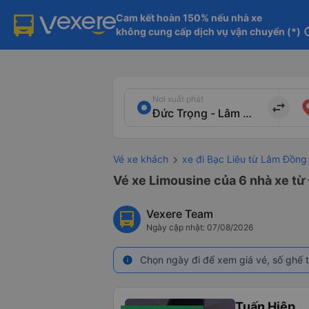
Cam kết hoàn 150% nếu nhà xe

không cung cấp dịch vụ vận chuyển (*)
in
Nơi xuất phát
import_export
Vé xe khách
xe đi Bạc Liêu từ Lâm Đồng
Vé xe Limousine của 6 nhà xe từ
Vexere Team
Ngày cập nhật: 07/08/2026
Chọn ngày đi để xem giá vé, số ghế t
info
Tuấn Hiệp