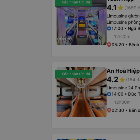
Xác nhận tức thì
4.1
star
(1659 đ
Limousine giườ
Limousine phòng
17:00 • Ngã 
12h20m
05:20 • Bệnh
An Hoà Hiệp
Xác nhận tức thì
4.2
star
(164 đ
Limousine 24 P
14:00 • Đức T
12h30m
02:30 • Bến x