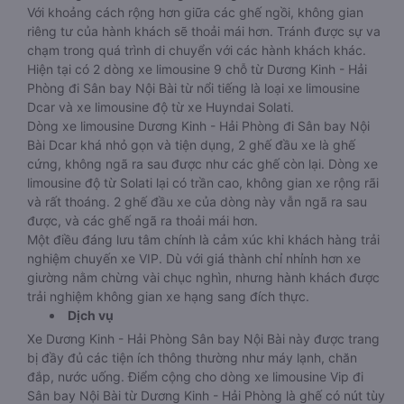
Với khoảng cách rộng hơn giữa các ghế ngồi, không gian
riêng tư của hành khách sẽ thoải mái hơn. Tránh được sự va
chạm trong quá trình di chuyển với các hành khách khác.
Hiện tại có 2 dòng xe limousine 9 chỗ từ Dương Kinh - Hải
Phòng đi Sân bay Nội Bài từ nổi tiếng là loại xe limousine
Dcar và xe limousine độ từ xe Huyndai Solati.
Dòng xe limousine Dương Kinh - Hải Phòng đi Sân bay Nội
Bài Dcar khá nhỏ gọn và tiện dụng, 2 ghế đầu xe là ghế
cứng, không ngã ra sau được như các ghế còn lại. Dòng xe
limousine độ từ Solati lại có trần cao, không gian xe rộng rãi
và rất thoáng. 2 ghế đầu xe của dòng này vẫn ngã ra sau
được, và các ghế ngã ra thoải mái hơn.
Một điều đáng lưu tâm chính là cảm xúc khi khách hàng trải
nghiệm chuyến xe VIP. Dù với giá thành chỉ nhỉnh hơn xe
giường nằm chừng vài chục nghìn, nhưng hành khách được
trải nghiệm không gian xe hạng sang đích thực.
Dịch vụ
Xe Dương Kinh - Hải Phòng Sân bay Nội Bài này được trang
bị đầy đủ các tiện ích thông thường như máy lạnh, chăn
đắp, nước uống. Điểm cộng cho dòng xe limousine Vip đi
Sân bay Nội Bài từ Dương Kinh - Hải Phòng là ghế có nút tùy