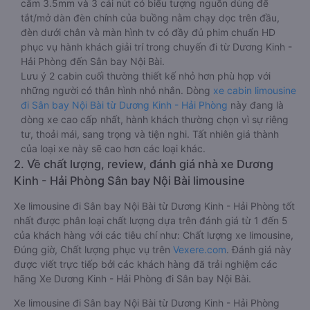
cắm 3.5mm và 3 cái nút có biểu tượng nguồn dùng để
tắt/mở dàn đèn chính của buồng nằm chạy dọc trên đầu,
đèn dưới chân và màn hình tv có đầy đủ phim chuẩn HD
phục vụ hành khách giải trí trong chuyến đi từ Dương Kinh -
Hải Phòng đến Sân bay Nội Bài.
Lưu ý 2 cabin cuối thường thiết kế nhỏ hơn phù hợp với
những người có thân hình nhỏ nhắn. Dòng
xe cabin limousine
đi Sân bay Nội Bài từ Dương Kinh - Hải Phòng
này đang là
dòng xe cao cấp nhất, hành khách thường chọn vì sự riêng
tư, thoải mái, sang trọng và tiện nghi. Tất nhiên giá thành
của loại xe này sẽ cao hơn các loại khác.
2. Về chất lượng, review, đánh giá nhà xe Dương
Kinh - Hải Phòng Sân bay Nội Bài limousine
Xe limousine đi Sân bay Nội Bài từ Dương Kinh - Hải Phòng tốt
nhất được phân loại chất lượng dựa trên đánh giá từ 1 đến 5
của khách hàng với các tiêu chí như: Chất lượng xe limousine,
Đúng giờ, Chất lượng phục vụ trên
Vexere.com
. Đánh giá này
được viết trực tiếp bởi các khách hàng đã trải nghiệm các
hãng Xe Dương Kinh - Hải Phòng đi Sân bay Nội Bài.
Xe limousine đi Sân bay Nội Bài từ Dương Kinh - Hải Phòng