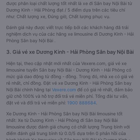
được phân loại chất lượng tốt nhất là xe đi Sân bay Nội Bài từ
Dương Kinh - Hải Phòng đạt / 5 điểm dựa trên các tiêu chí
như: Chất lượng xe, Đúng giờ, Chất lượng phục vụ.
Đánh giá này được viết trực tiếp bởi các khách hàng đã trải
nghiệm dịch vụ của các hãng xe limousine đi Dương Kinh - Hải
Phòng Sân bay Nội Bài .
3. Giá vé xe Dương Kinh - Hải Phòng Sân bay Nội Bài
Hiện tại, theo cập nhật mới nhất của Vexere.com, giá vé xe
limousine tuyến Sân bay Nội Bài - Dương Kinh - Hải Phòng có
mức giá dao động từ đồng - đồng. Trong đó, nhà xe có giá vé
rẻ nhất, chỉ đồng. Đặt vé xe Dương Kinh - Hải Phòng Sân bay
Nội Bài chính hãng tại
Vexere.com
để có giá rẻ nhất, đảm bảo
giữ chỗ 100% và hỗ trợ đổi trả vé miễn phí. Tổng đài tư vấn,
đặt vé và đổi trả vé miễn phí:
1900 888684
.
Xe Dương Kinh - Hải Phòng Sân bay Nội Bài limousine tốt
nhất: Xe từ Dương Kinh - Hải Phòng đi Sân bay Nội Bài
limousine được đánh giá chung có chất lượng Trung bình với
điểm đánh giá trung bình từ 0.0/5 dựa trên 0 phản hồi của
hành khách Xe limousine về Sân bay Nội Bài từ Dương Kinh -