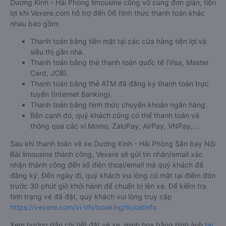
Dương Kinh - Hải Phòng limousine cũng vô cùng đơn giản, tiện
lợi khi Vexere.com hỗ trợ đến 06 hình thức thanh toán khác
nhau bao gồm:
Thanh toán bằng tiền mặt tại các cửa hàng tiện lợi và
siêu thị gần nhà.
Thanh toán bằng thẻ thanh toán quốc tế (Visa, Master
Card, JCB).
Thanh toán bằng thẻ ATM đã đăng ký thanh toán trực
tuyến (Internet Banking).
Thanh toán bằng hình thức chuyển khoản ngân hàng.
Bên cạnh đó, quý khách cũng có thể thanh toán vé
thông qua các ví Momo, ZaloPay, AirPay, VNPay,…
Sau khi thanh toán vé xe Dương Kinh - Hải Phòng Sân bay Nội
Bài limousine thành công, Vexere sẽ gửi tin nhắn/email xác
nhận thành công đến số điện thoại/email mà quý khách đã
đăng ký. Đến ngày đi, quý khách vui lòng có mặt tại điểm đón
trước 30 phút giờ khởi hành để chuẩn bị lên xe. Để kiểm tra
tình trạng vé đã đặt, quý khách vui lòng truy cập
https://vexere.com/vi-VN/booking/ticketinfo
Xem hướng dẫn chi tiết đặt vé xe, minh họa bằng hình ảnh
tại