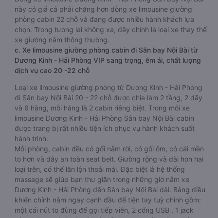
này có giá cả phải chăng hơn dòng xe limousine giường
phòng cabin 22 chỗ và đang được nhiều hành khách lựa
chọn. Trong tương lai không xa, đây chính là loại xe thay thế
xe giường nằm thông thường.
c. Xe limousine giường phòng cabin đi Sân bay Nội Bài từ
Dương Kinh - Hải Phòng VIP sang trọng, êm ái, chất lượng
dịch vụ cao 20 -22 chỗ
Loại xe limousine giường phòng từ Dương Kinh - Hải Phòng
đi Sân bay Nội Bài 20 - 22 chỗ được chia làm 2 tầng, 2 dãy
và 6 hàng, mỗi hàng là 2 cabin riêng biệt. Trong mỗi xe
limousine Dương Kinh - Hải Phòng Sân bay Nội Bài cabin
được trang bị rất nhiều tiện ích phục vụ hành khách suốt
hành trình.
Mỗi phòng, cabin đều có gối nằm rời, có gối ôm, có cái mền
to hơn và dây an toàn seat belt. Giường rộng và dài hơn hai
loại trên, có thể lăn lộn thoải mái. Đặc biệt là hệ thống
massage sẽ giúp bạn thư giãn trong những giờ nằm xe
Dương Kinh - Hải Phòng đến Sân bay Nội Bài dài. Bảng điều
khiển chính nằm ngay cạnh đầu để tiện tay tuỳ chỉnh gồm:
một cái nút to đùng để gọi tiếp viên, 2 cổng USB , 1 jack