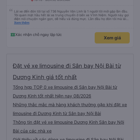
Lái xe đến đón tôi tại số 736 Nguyễn Văn Linh là 1 người tôi mới gặp lần đầu.
Tôi quen mặt hầu hết lái xe trung chuyển ở bến xe Vĩnh Niệm. Người này gọi
điện nói chuyện ngắn gọn, dễ hiểu và đúng mực. Lần đầu họ đón tôi mà lái
xe chạy thẳng vào cửa đón tôi, băng qua quãng đường ngập nước dài gần
Xem thêm
100m. Các lái xe trước chỉ đón ngoài mặt đường Nguyễn Văn Linh chứ không
chạy thẳng vào ngõ như lái xe này. Lái xe này còn tận tình giúp tôi gửi về
nhà chiếc chìa khoá xe mà tôi để quên trong túi và mang theo bên người. Tôi
Xác nhận chỗ ngay lập tức
Xem giá
thực sự rất ấn tượng với người lái xe này, cũng như cách đào tạo nhân viên
của Quý công ty. Đề nghị Quý công ty tuyên dương lái xe này (số điện thoại
của lái xe là : 0963567429)
Đặt vé xe limousine đi Sân bay Nội Bài từ
Dương Kinh giá tốt nhất
Tổng hợp TOP 0 xe limousine đi Sân bay Nội Bài từ
Dương Kinh tốt nhất hiện nay 08/2026
Những thắc mắc mà hàng khách thường gặp khi đặt xe
limousine đi Dương Kinh từ Sân bay Nội Bài
Thông tin đặt vé xe limousine Dương Kinh Sân bay Nội
Bài của các nhà xe
Giới thiệu về các dòng xe limousine đi Sân bay Nội Bài