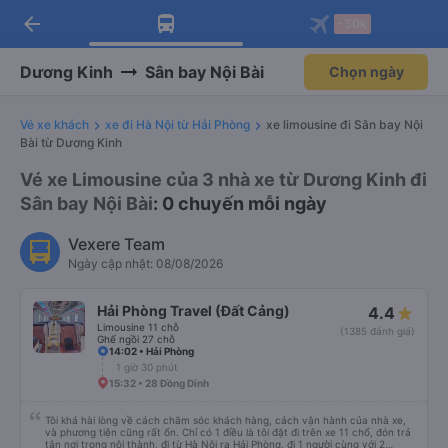
arrow_back
Tải app Vexere ngay!
Tải app Vexere
-30k
Mở app
Mở app
Nhận ưu đãi thành viên độc
-30k/ghế khi đặt vé máy bay qua
quyền
app
Dương Kinh
Sân bay Nội Bài
Chọn ngày
Vé xe khách
xe đi Hà Nội từ Hải Phòng
xe limousine đi Sân bay Nội
Bài từ Dương Kinh
Vé xe Limousine của 3 nhà xe từ Dương Kinh đi
Sân bay Nội Bài
: 0 chuyến mỗi ngày
Vexere Team
Ngày cập nhật: 08/08/2026
Hải Phòng Travel (Đất Cảng)
4.4
Limousine 11 chỗ
(1385 đánh giá)
Ghế ngồi 27 chỗ
14:02 • Hải Phòng
1 giờ 30 phút
15:32 • 28 Đồng Dinh
Tôi khá hài lòng về cách chăm sóc khách hàng, cách vận hành của nhà xe,
và phương tiện cũng rất ổn. Chỉ có 1 điều là tôi đặt đi trên xe 11 chổ, đón trả
tận nơi trong nội thành, đi từ Hà Nội ra Hải Phòng, đi 1 người cùng với 2