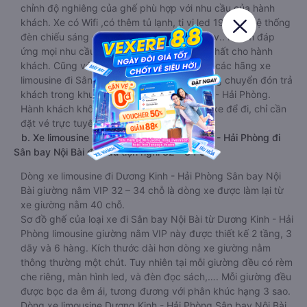
chỉnh độ nghiêng của ghế phù hợp với nhu cầu của hành
khách. Xe có Wifi ,có thêm tủ lạnh, ti vi led 19 inch, hệ thống
đèn chiếu sáng đọc sách, bục gác chân, v.v.. Nhằm đáp
ứng mọi nhu cầu và mang lại sự thoải mái nhất cho hành
khách. Cũng với kích thước nhỏ gọn, đa số các hãng xe
limousine đi Sân bay Nội Bài đều hỗ trợ trung chuyển đón trả
khách trong khu vực nội thành Dương Kinh - Hải Phòng.
Hành khách không còn bị bắt buộc ra bến xe để đi, chỉ cần
đặt vé trực tuyến và chờ xe đến đón.
b. Xe limousine giường nằm từ Dương Kinh - Hải Phòng đi
Sân bay Nội Bài đầy đủ tiện nghi 32 - 34 chỗ
Dòng xe limousine đi Dương Kinh - Hải Phòng Sân bay Nội
Bài giường nằm VIP 32 – 34 chỗ là dòng xe được làm lại từ
xe giường nằm 40 chỗ.
Sơ đồ ghế của loại xe đi Sân bay Nội Bài từ Dương Kinh - Hải
Phòng limousine giường nằm VIP này được thiết kế 2 tầng, 3
dãy và 6 hàng. Kích thước dài hơn dòng xe giường nằm
thông thường một chút. Tuy nhiên tại mỗi giường đều có rèm
che riêng, màn hình led, và đèn đọc sách,…. Mỗi giường đều
được bọc da êm ái, tương đương với phân khúc hạng 3 sao.
Dòng xe limousine Dương Kinh - Hải Phòng Sân bay Nội Bài