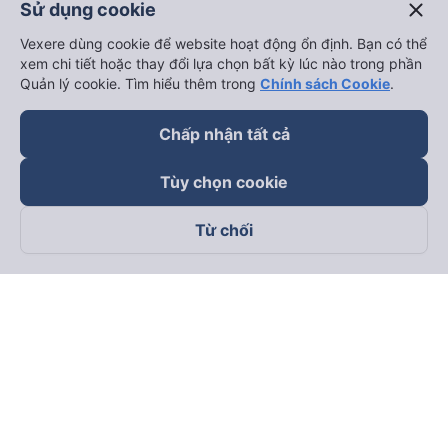
close
Sử dụng cookie
Vexere dùng cookie để website hoạt động ổn định. Bạn có thể
xem chi tiết hoặc thay đổi lựa chọn bất kỳ lúc nào trong phần
Quản lý cookie. Tìm hiểu thêm trong
Chính sách Cookie
.
Chấp nhận tất cả
Tùy chọn cookie
Từ chối
Theo dõi chúng tôi trên
Facebook
Tiktok
Youtube
Công ty TNHH Thương Mại Dịch Vụ Vexere
Địa chỉ đăng ký kinh doanh: 8C Chữ Đồng Tử, Phường Tân
Sơn Nhất, TP. Hồ Chí Minh, Việt Nam
Địa chỉ
:
Lầu 2, toà nhà H3 Circo Hoàng Diệu, 384 Hoàng Diệu,
Phường Khánh Hội, TP Hồ Chí Minh, Việt Nam