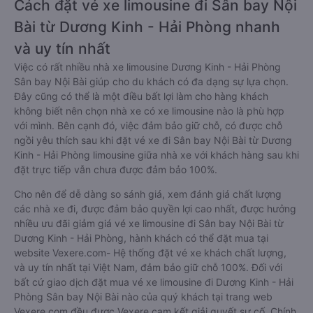
Cách đặt vé xe limousine đi Sân bay Nội
Bài từ Dương Kinh - Hải Phòng nhanh
và uy tín nhất
Việc có rất nhiều nhà xe limousine Dương Kinh - Hải Phòng
Sân bay Nội Bài giúp cho du khách có đa dạng sự lựa chọn.
Đây cũng có thể là một điều bất lợi làm cho hàng khách
không biết nên chọn nhà xe có xe limousine nào là phù hợp
với mình. Bên cạnh đó, việc đảm bảo giữ chỗ, có được chỗ
ngồi yêu thích sau khi đặt vé xe đi Sân bay Nội Bài từ Dương
Kinh - Hải Phòng limousine giữa nhà xe với khách hàng sau khi
đặt trực tiếp vẫn chưa được đảm bảo 100%.
Cho nên để dễ dàng so sánh giá, xem đánh giá chất lượng
các nhà xe đi, được đảm bảo quyền lợi cao nhất, được hưởng
nhiều ưu đãi giảm giá vé xe limousine đi Sân bay Nội Bài từ
Dương Kinh - Hải Phòng, hành khách có thể đặt mua tại
website Vexere.com- Hệ thống đặt vé xe khách chất lượng,
và uy tín nhất tại Việt Nam, đảm bảo giữ chỗ 100%. Đối với
bất cứ giao dịch đặt mua vé xe limousine đi Dương Kinh - Hải
Phòng Sân bay Nội Bài nào của quý khách tại trang web
Vexere.com đều được Vexere cam kết giải quyết sự cố. Chính