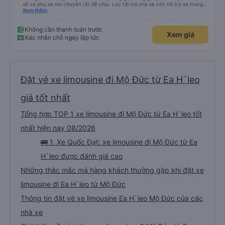
xế và phụ xe nói chuyện rất dễ chịu. Lúc tới nơi nhà xe còn hỗ trợ xe trung
chuyển tới tận nhà. 10đ cho nhà xe, hy vọng nhà xe duy trì được chất lượng
Xem thêm
này. Cảm ơn
Không cần thanh toán trước
Xem giá
Xác nhận chỗ ngay lập tức
Đặt vé xe limousine đi Mộ Đức từ Ea H`leo
giá tốt nhất
Tổng hợp TOP 1 xe limousine đi Mộ Đức từ Ea H`leo tốt
nhất hiện nay 08/2026
🚌 1. Xe Quốc Đạt: xe limousine đi Mộ Đức từ Ea
H`leo được đánh giá cao
Những thắc mắc mà hàng khách thường gặp khi đặt xe
limousine đi Ea H`leo từ Mộ Đức
Thông tin đặt vé xe limousine Ea H`leo Mộ Đức của các
nhà xe