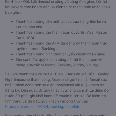
Ea H`leo - Đắk Lắk limousine cũng vô cùng đơn giản, tiện lợi
khi Vexere.com hỗ trợ đến 06 hình thức thanh toán khác nhau
bao gồm:
Thanh toán bằng tiền mặt tại các cửa hàng tiện lợi và
siêu thị gần nhà.
Thanh toán bằng thẻ thanh toán quốc tế (Visa, Master
Card, JCB).
Thanh toán bằng thẻ ATM đã đăng ký thanh toán trực
tuyến (Internet Banking).
Thanh toán bằng hình thức chuyển khoản ngân hàng.
Bên cạnh đó, quý khách cũng có thể thanh toán vé
thông qua các ví Momo, ZaloPay, AirPay, VNPay,…
Sau khi thanh toán vé xe Ea H`leo - Đắk Lắk Mộ Đức - Quảng
Ngãi limousine thành công, Vexere sẽ gửi tin nhắn/email xác
nhận thành công đến số điện thoại/email mà quý khách đã
đăng ký. Đến ngày đi, quý khách vui lòng có mặt tại điểm đón
trước 30 phút giờ khởi hành để chuẩn bị lên xe. Để kiểm tra
tình trạng vé đã đặt, quý khách vui lòng truy cập
https://vexere.com/vi-VN/booking/ticketinfo
Xem hướng dẫn chi tiết đặt vé xe, minh họa bằng hình ảnh
tại