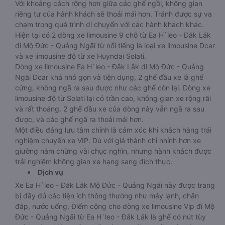
Với khoảng cách rộng hơn giữa các ghế ngồi, không gian
riêng tư của hành khách sẽ thoải mái hơn. Tránh được sự va
chạm trong quá trình di chuyển với các hành khách khác.
Hiện tại có 2 dòng xe limousine 9 chỗ từ Ea H`leo - Đắk Lắk
đi Mộ Đức - Quảng Ngãi từ nổi tiếng là loại xe limousine Dcar
và xe limousine độ từ xe Huyndai Solati.
Dòng xe limousine Ea H`leo - Đắk Lắk đi Mộ Đức - Quảng
Ngãi Dcar khá nhỏ gọn và tiện dụng, 2 ghế đầu xe là ghế
cứng, không ngã ra sau được như các ghế còn lại. Dòng xe
limousine độ từ Solati lại có trần cao, không gian xe rộng rãi
và rất thoáng. 2 ghế đầu xe của dòng này vẫn ngã ra sau
được, và các ghế ngã ra thoải mái hơn.
Một điều đáng lưu tâm chính là cảm xúc khi khách hàng trải
nghiệm chuyến xe VIP. Dù với giá thành chỉ nhỉnh hơn xe
giường nằm chừng vài chục nghìn, nhưng hành khách được
trải nghiệm không gian xe hạng sang đích thực.
Dịch vụ
Xe Ea H`leo - Đắk Lắk Mộ Đức - Quảng Ngãi này được trang
bị đầy đủ các tiện ích thông thường như máy lạnh, chăn
đắp, nước uống. Điểm cộng cho dòng xe limousine Vip đi Mộ
Đức - Quảng Ngãi từ Ea H`leo - Đắk Lắk là ghế có nút tùy