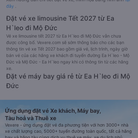
đây
.
Đặt vé xe limousine Tết 2027 từ Ea
H`leo đi Mộ Đức
Vé xe limousine tết 2027 từ Ea H`leo đi Mộ Đức vẫn chưa
được công bố. Vexere.com sẽ sớm thông báo cho các bạn
thông tin vé xe Tết 2027 bao gồm giá vé, lịch trình, ngày giờ
bán vé của các hãng xe khách đi tuyến đường Ea H`leo - Mộ
Đức và Mộ Đức - Ea H`leo ngay khi có thông tin từ các hãng
xe.
Đặt vé máy bay giá rẻ từ Ea H`leo đi Mộ
Đức
Ứng dụng đặt vé Xe khách, Máy bay,
Tàu hoả và Thuê xe
Vexere - ứng dụng đặt vé đa phương tiện với hơn 3000+ nhà
xe chất lượng cao, 5000+ tuyến đường toàn quốc, tất cả hãng
bay và hãng tàu cùng dịch vụ thuê xe máy, xe du lịch phủ