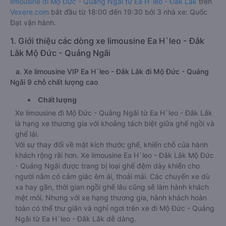
limousine đi Mộ Đức - Quảng Ngãi từ Ea H`leo - Đắk Lắk
trên
Vexere.com
bắt đầu từ 18:00 đến 19:30 bởi 3 nhà xe: Quốc
Đạt vận hành.
1. Giới thiệu các dòng xe limousine Ea H`leo - Đắk
Lắk Mộ Đức - Quảng Ngãi
a. Xe limousine VIP Ea H`leo - Đắk Lắk đi Mộ Đức - Quảng
Ngãi 9 chỗ chất lượng cao
Chất lượng
Xe limousine đi Mộ Đức - Quảng Ngãi từ Ea H`leo - Đắk Lắk
là hạng xe thương gia với khoảng tách biệt giữa ghế ngồi và
ghế lái.
Với sự thay đổi về mặt kích thước ghế, khiến chỗ của hành
khách rộng rãi hơn. Xe limousine Ea H`leo - Đắk Lắk Mộ Đức
- Quảng Ngãi được trang bị loại ghế đệm dày khiến cho
người nằm có cảm giác êm ái, thoải mái. Các chuyến xe dù
xa hay gần, thời gian ngồi ghế lâu cũng sẽ làm hành khách
mệt mỏi. Nhưng với xe hạng thương gia, hành khách hoàn
toàn có thể thư giãn và nghỉ ngơi trên xe đi Mộ Đức - Quảng
Ngãi từ Ea H`leo - Đắk Lắk dễ dàng.