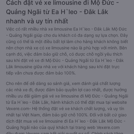
Cách đặt vé xe limousine đi Mộ Đức -
Quảng Ngãi từ Ea H`leo - Đắk Lắk
nhanh và uy tín nhất
Việc có rất nhiều nhà xe limousine Ea H`leo - Đắk Lắk Mộ Đức
- Quảng Ngãi giúp cho du khách có đa dạng sự lựa chọn. Đây
cũng có thể là một điều bất lợi làm cho hàng khách không biết
nên chọn nhà xe có xe limousine nào là phù hợp với mình. Bên
cạnh đó, việc đảm bảo giữ chỗ, có được chỗ ngồi yêu thích
sau khi đặt vé xe đi Mộ Đức - Quảng Ngãi từ Ea H`leo - Đắk
Lắk limousine giữa nhà xe với khách hàng sau khi đặt trực
tiếp vẫn chưa được đảm bảo 100%.
Cho nên để dễ dàng so sánh giá, xem đánh giá chất lượng
các nhà xe đi, được đảm bảo quyền lợi cao nhất, được hưởng
nhiều ưu đãi giảm giá vé xe limousine đi Mộ Đức - Quảng Ngãi
từ Ea H`leo - Đắk Lắk, hành khách có thể đặt mua tại website
Vexere.com- Hệ thống đặt vé xe khách chất lượng, và uy tín
nhất tại Việt Nam, đảm bảo giữ chỗ 100%. Đối với bất cứ giao
dịch đặt mua vé xe limousine đi Ea H`leo - Đắk Lắk Mộ Đức -
Quảng Ngãi nào của quý khách tại trang web Vexere.com
đều được Vexere cam kết giải quyết sự cố. Chính sách tặng