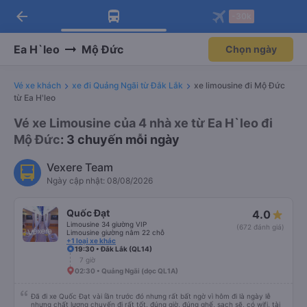
arrow_back
Tải app Vexere ngay!
Tải app Vexere
-30k
Mở app
Mở app
Nhận ưu đãi thành viên độc
-30k/ghế khi đặt vé máy bay qua
quyền
app
Ea H`leo
Mộ Đức
Chọn ngày
Vé xe khách
xe đi Quảng Ngãi từ Đắk Lắk
xe limousine đi Mộ Đức
từ Ea H'leo
Vé xe Limousine của 4 nhà xe từ Ea H`leo đi
Mộ Đức
: 3 chuyến mỗi ngày
Vexere Team
Ngày cập nhật: 08/08/2026
Quốc Đạt
4.0
Limousine 34 giường VIP
(672 đánh giá)
Limousine giường nằm 22 chỗ
+1 loại xe khác
19:30 • Đắk Lắk (QL14)
7 giờ
02:30 • Quảng Ngãi (dọc QL1A)
Đã đi xe Quốc Đạt vài lần trước đó nhưng rất bất ngờ vì hôm đi là ngày lễ
nhưng chất lượng chuyến đi rất tốt, đúng giờ, đúng ghế, sạch sẽ, có wifi, tài