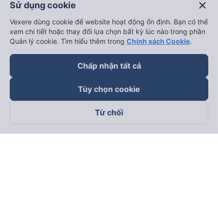
close
Sử dụng cookie
Vexere dùng cookie để website hoạt động ổn định. Bạn có thể
xem chi tiết hoặc thay đổi lựa chọn bất kỳ lúc nào trong phần
Quản lý cookie. Tìm hiểu thêm trong
Chính sách Cookie
.
Chấp nhận tất cả
Tùy chọn cookie
Từ chối
Theo dõi chúng tôi trên
Facebook
Tiktok
Youtube
Công ty TNHH Thương Mại Dịch Vụ Vexere
Địa chỉ đăng ký kinh doanh: 8C Chữ Đồng Tử, Phường Tân
Sơn Nhất, TP. Hồ Chí Minh, Việt Nam
Địa chỉ
:
Lầu 2, toà nhà H3 Circo Hoàng Diệu, 384 Hoàng Diệu,
Phường Khánh Hội, TP Hồ Chí Minh, Việt Nam