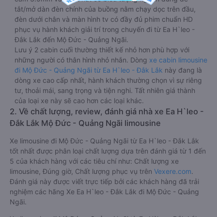
tắt/mở dàn đèn chính của buồng nằm chạy dọc trên đầu,
đèn dưới chân và màn hình tv có đầy đủ phim chuẩn HD
phục vụ hành khách giải trí trong chuyến đi từ Ea H`leo -
Đắk Lắk đến Mộ Đức - Quảng Ngãi.
Lưu ý 2 cabin cuối thường thiết kế nhỏ hơn phù hợp với
những người có thân hình nhỏ nhắn. Dòng
xe cabin limousine
đi Mộ Đức - Quảng Ngãi từ Ea H`leo - Đắk Lắk
này đang là
dòng xe cao cấp nhất, hành khách thường chọn vì sự riêng
tư, thoải mái, sang trọng và tiện nghi. Tất nhiên giá thành
của loại xe này sẽ cao hơn các loại khác.
2. Về chất lượng, review, đánh giá nhà xe Ea H`leo -
Đắk Lắk Mộ Đức - Quảng Ngãi limousine
Xe limousine đi Mộ Đức - Quảng Ngãi từ Ea H`leo - Đắk Lắk
tốt nhất được phân loại chất lượng dựa trên đánh giá từ 1 đến
5 của khách hàng với các tiêu chí như: Chất lượng xe
limousine, Đúng giờ, Chất lượng phục vụ trên
Vexere.com
.
Đánh giá này được viết trực tiếp bởi các khách hàng đã trải
nghiệm các hãng Xe Ea H`leo - Đắk Lắk đi Mộ Đức - Quảng
Ngãi.