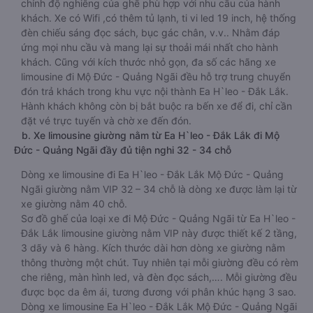
chỉnh độ nghiêng của ghế phù hợp với nhu cầu của hành
khách. Xe có Wifi ,có thêm tủ lạnh, ti vi led 19 inch, hệ thống
đèn chiếu sáng đọc sách, bục gác chân, v.v.. Nhằm đáp
ứng mọi nhu cầu và mang lại sự thoải mái nhất cho hành
khách. Cũng với kích thước nhỏ gọn, đa số các hãng xe
limousine đi Mộ Đức - Quảng Ngãi đều hỗ trợ trung chuyển
đón trả khách trong khu vực nội thành Ea H`leo - Đắk Lắk.
Hành khách không còn bị bắt buộc ra bến xe để đi, chỉ cần
đặt vé trực tuyến và chờ xe đến đón.
b. Xe limousine giường nằm từ Ea H`leo - Đắk Lắk đi Mộ
Đức - Quảng Ngãi đầy đủ tiện nghi 32 - 34 chỗ
Dòng xe limousine đi Ea H`leo - Đắk Lắk Mộ Đức - Quảng
Ngãi giường nằm VIP 32 – 34 chỗ là dòng xe được làm lại từ
xe giường nằm 40 chỗ.
Sơ đồ ghế của loại xe đi Mộ Đức - Quảng Ngãi từ Ea H`leo -
Đắk Lắk limousine giường nằm VIP này được thiết kế 2 tầng,
3 dãy và 6 hàng. Kích thước dài hơn dòng xe giường nằm
thông thường một chút. Tuy nhiên tại mỗi giường đều có rèm
che riêng, màn hình led, và đèn đọc sách,…. Mỗi giường đều
được bọc da êm ái, tương đương với phân khúc hạng 3 sao.
Dòng xe limousine Ea H`leo - Đắk Lắk Mộ Đức - Quảng Ngãi