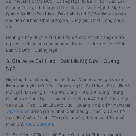
Xe limousine đi Mộ Đức - Quảng Ngãi từ Ea H`leo - Đắk Lắk
được phân loại chất lượng tốt nhất là xe Quốc Đạt đi Mộ Đức -
Quảng Ngãi từ Ea H`leo - Đắk Lắk đạt 4.0 / 5 điểm dựa trên
các tiêu chí như: Chất lượng xe, Đúng giờ, Chất lượng phục
vụ.
Đánh giá này được viết trực tiếp bởi các khách hàng đã trải
nghiệm dịch vụ của các hãng xe limousine đi Ea H`leo - Đắk
Lắk Mộ Đức - Quảng Ngãi .
3. Giá vé xe Ea H`leo - Đắk Lắk Mộ Đức - Quảng
Ngãi
Hiện tại, theo cập nhật mới nhất của Vexere.com, giá vé xe
limousine tuyến Mộ Đức - Quảng Ngãi - Ea H`leo - Đắk Lắk có
mức giá dao động từ 400000 đồng - 600000 đồng. Trong
đó, nhà xe Quốc Đạt có giá vé rẻ nhất, chỉ 400000 đồng. Đặt
vé xe Ea H`leo - Đắk Lắk Mộ Đức - Quảng Ngãi chính hãng tại
Vexere.com
để có giá rẻ nhất, đảm bảo giữ chỗ 100% và hỗ
trợ đổi trả vé miễn phí. Tổng đài tư vấn, đặt vé và đổi trả vé
miễn phí:
1900 888684
.
Xe Ea H`leo - Đắk Lắk Mộ Đức - Quảng Ngãi limousine tốt