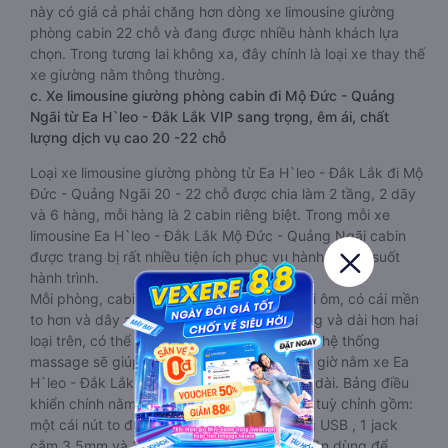
này có giá cả phải chăng hơn dòng xe limousine giường
phòng cabin 22 chỗ và đang được nhiều hành khách lựa
chọn. Trong tương lai không xa, đây chính là loại xe thay thế
xe giường nằm thông thường.
c. Xe limousine giường phòng cabin đi Mộ Đức - Quảng
Ngãi từ Ea H`leo - Đắk Lắk VIP sang trọng, êm ái, chất
lượng dịch vụ cao 20 -22 chỗ
Loại xe limousine giường phòng từ Ea H`leo - Đắk Lắk đi Mộ
Đức - Quảng Ngãi 20 - 22 chỗ được chia làm 2 tầng, 2 dãy
và 6 hàng, mỗi hàng là 2 cabin riêng biệt. Trong mỗi xe
limousine Ea H`leo - Đắk Lắk Mộ Đức - Quảng Ngãi cabin
được trang bị rất nhiều tiện ích phục vụ hành khách suốt
hành trình.
Mỗi phòng, cabin đều có gối nằm rời, có gối ôm, có cái mền
to hơn và dây an toàn seat belt. Giường rộng và dài hơn hai
loại trên, có thể lăn lộn thoải mái. Đặc biệt là hệ thống
massage sẽ giúp bạn thư giãn trong những giờ nằm xe Ea
H`leo - Đắk Lắk đến Mộ Đức - Quảng Ngãi dài. Bảng điều
khiển chính nằm ngay cạnh đầu để tiện tay tuỳ chỉnh gồm:
một cái nút to đùng để gọi tiếp viên, 2 cổng USB , 1 jack
cắm 3.5mm và 3 cái nút có biểu tượng nguồn dùng để