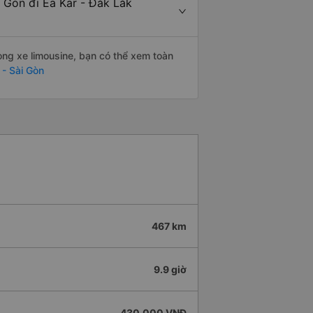
i Gòn đi Ea Kar - Đắk Lắk
òng xe limousine, bạn có thể xem toàn
 - Sài Gòn
467 km
9.9 giờ
430.000 VNĐ