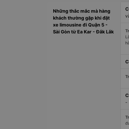
C
Những thắc mắc mà hàng
v
khách thường gặp khi đặt
xe limousine đi Quận 5 -
Tr
Sài Gòn từ Ea Kar - Đắk Lắk
L
h
C
Tr
C
-
Tr
đ