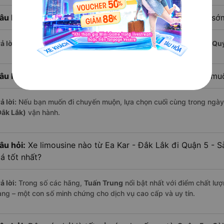
âu hỏi:
Xe limousine nào khởi hành từ Quận 5 - Sài Gòn sớ
ả lời:
Chuyến limousine sớm nhất khởi hành lúc
8:15
, do nhà xe
Quý
âu hỏi:
Xe limousine nào khởi hành từ Ea Kar - Đắk Lắk mu
ả lời:
Nếu bạn muốn đi chuyến muộn, lựa chọn cuối cùng trong ngày 
Đắk Lắk)
vận hành.
âu hỏi:
Xe limousine nào từ Ea Kar - Đắk Lắk đi Quận 5 - 
iá tốt nhất?
ả lời:
Trong số các hãng,
Tuấn Trung
nổi bật nhất với điểm chất lư
àng – một con số minh chứng cho dịch vụ cao cấp và uy tín.