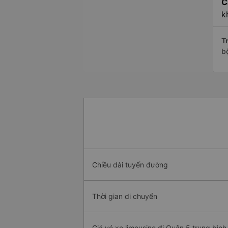
C
k
Tr
b
Chiều dài tuyến đường
Thời gian di chuyển
Giá vé xe limousine đi Quận 5 trung bình