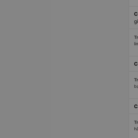
C
g
Tr
li
C
Tr
bạ
C
Tr
h