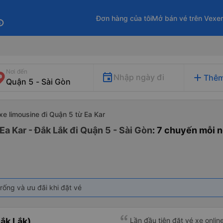
Đơn hàng của tôi
Mở bán vé trên Vexe
fo
Nơi đến
add
Nhập ngày đi
Thêm
xe limousine đi Quận 5 từ Ea Kar
Ea Kar - Đắk Lắk đi Quận 5 - Sài Gòn
: 7 chuyến mỗi 
rống và ưu đãi khi đặt vé
ắk Lắk)
Lần đầu tiên đặt vé xe onlin