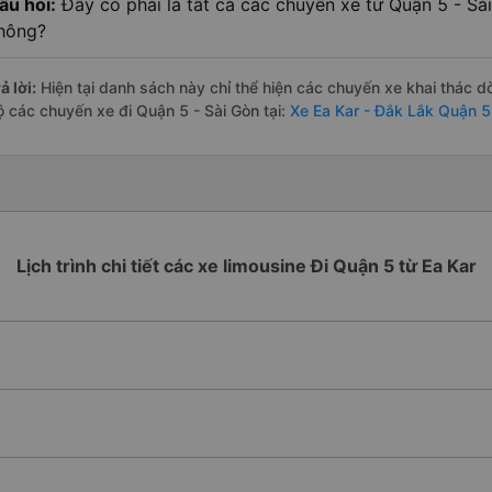
âu hỏi:
Đây có phải là tất cả các chuyến xe từ Quận 5 - Sà
hông?
ả lời:
Hiện tại danh sách này chỉ thể hiện các chuyến xe khai thác d
ộ các chuyến xe đi Quận 5 - Sài Gòn tại:
Xe Ea Kar - Đắk Lắk Quận 5
Lịch trình chi tiết các xe limousine Đi Quận 5 từ Ea Kar