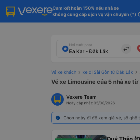
Cam kết hoàn 150% nếu nhà xe

không cung cấp dịch vụ vận chuyển (*)
in
Nơi xuất phát
import_export
Vé xe khách
xe đi Sài Gòn từ Đắk Lắk
Vé xe Limousine của 5 nhà xe từ 
Vexere Team
Ngày cập nhật: 05/08/2026
Chọn ngày đi để xem giá vé, số ghế t
info
Quý Thảo (Đ