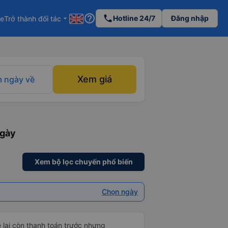
help_outline
phone
Hotline 24/7
Đăng nhập
re
Trở thành đối tác
arrow_drop_down
Xem giá
 ngày về
ngày
Xem bộ lọc chuyến phổ biến
Chọn ngày
e lại còn thanh toán trước nhưng