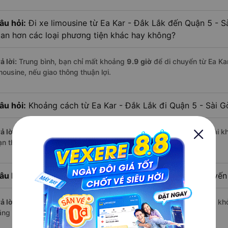
âu hỏi:
Đi xe limousine từ Ea Kar - Đắk Lắk đến Quận 5 - S
ian hơn các loại phương tiện khác hay không?
ả lời:
Trung bình, bạn chỉ mất khoảng
9.9 giờ
để di chuyển từ Ea Ka
mousine, nếu giao thông thuận lợi.
âu hỏi:
Khoảng cách từ Ea Kar - Đắk Lắk đi Quận 5 - Sài G
ả lời:
Quãng đường từ Ea Kar - Đắk Lắk đến Quận 5 - Sài Gòn dài k
n thư giãn trên xe limousine thoải mái.
âu hỏi:
Mỗi ngày có bao nhiêu chuyến limousine trên tuyế
ả lời:
Mỗi ngày có tới
7 chuyến limousine
hoạt động trên tuyến, khở
ãng nổi bật gồm:
Tuấn Trung, Quý Thảo (Đắk Lắk)
,...