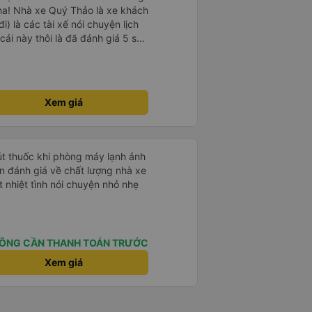
ha! Nhà xe Quý Thảo là xe khách
i) là các tài xế nói chuyện lịch
cái này thôi là đã đánh giá 5 sao
psi rất dễ thương chứ không có
e khác. Đón trả đúng điểm.
t. Nói chung 10 điểm.
Xem giá
hút thuốc khi phòng máy lạnh ảnh
 nhiệt tình nói chuyện nhỏ nhẹ
ÔNG CẦN THANH TOÁN TRƯỚC
Xem giá