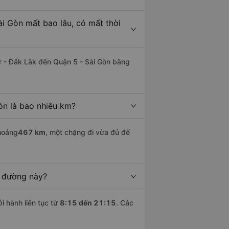
ài Gòn mất bao lâu, có mất thời
r - Đắk Lắk đến Quận 5 - Sài Gòn bằng
òn là bao nhiêu km?
hoảng
467 km
, một chặng đi vừa đủ để
n đường này?
i hành liên tục từ
8:15 đến 21:15
. Các