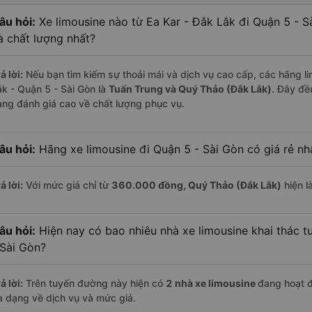
âu hỏi:
Xe limousine nào từ Ea Kar - Đắk Lắk đi Quận 5 - 
à chất lượng nhất?
ả lời:
Nếu bạn tìm kiếm sự thoải mái và dịch vụ cao cấp, các hãng li
ắk - Quận 5 - Sài Gòn là
Tuấn Trung và Quý Thảo (Đắk Lắk)
. Đây đề
àng đánh giá cao về chất lượng phục vụ.
âu hỏi:
Hãng xe limousine đi Quận 5 - Sài Gòn có giá rẻ nh
ả lời:
Với mức giá chỉ từ
360.000
đồng,
Quý Thảo (Đắk Lắk)
hiện l
âu hỏi:
Hiện nay có bao nhiêu nhà xe limousine khai thác t
 Sài Gòn?
ả lời:
Trên tuyến đường này hiện có
2
nhà xe
limousine
đang hoạt 
a dạng về dịch vụ và mức giá.