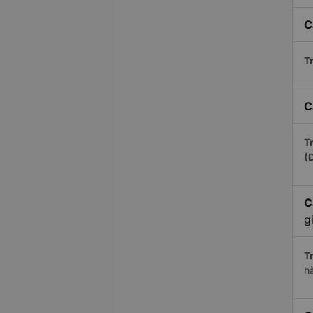
C
Tr
C
Tr
(
C
g
Tr
h