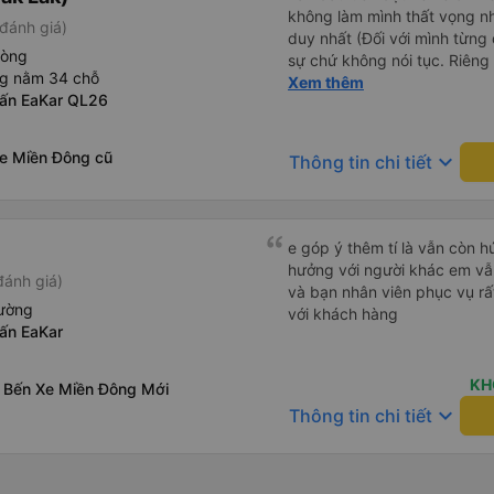
không làm mình thất vọng n
đánh giá)
duy nhất (Đối với mình từng đ
hòng
sự chứ không nói tục. Riêng 
ng nằm 34 chỗ
rồi. Chú tài xế còn uống pe
Xem thêm
rấn EaKar QL26
hút thuốc phè phè như các x
Được nằm đúng giường đã đặ
Xe Miền Đông cũ
keyboard_arrow_down
Thông tin chi tiết
e góp ý thêm tí là vẫn còn 
hưởng với người khác em vẫn đánh giá về chất lượng nhà xe
đánh giá)
và bạn nhân viên phục vụ rất
iường
với khách hàng
rấn EaKar
KH
 Bến Xe Miền Đông Mới
keyboard_arrow_down
Thông tin chi tiết