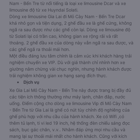
Nam - Bến Tre từ nổi tiếng là loại xe limousine Dcar và xe
limousine độ từ xe Huyndai Solati.
Dòng xe limousine Gia Lai đi Mỏ Cày Nam - Bến Tre Dcar
khá nhỏ gọn và tiện dụng, 2 ghế đầu xe là ghế cứng, không
ngã ra sau được như các ghế còn lại. Dòng xe limousine độ
từ Solati lại có trần cao, không gian xe rộng rãi và rất
thoáng. 2 ghế đầu xe của dòng này vẫn ngã ra sau được, và
các ghế ngã ra thoải mái hơn.
Một điều đáng lưu tâm chính là cảm xúc khi khách hàng trải
nghiệm chuyến xe VIP. Dù với giá thành chỉ nhỉnh hơn xe
giường nằm chừng vài chục nghìn, nhưng hành khách được
trải nghiệm không gian xe hạng sang đích thực.
Dịch vụ
Xe Gia Lai Mỏ Cày Nam - Bến Tre này được trang bị đầy đủ
các tiện ích thông thường như máy lạnh, chăn đắp, nước
uống. Điểm cộng cho dòng xe limousine Vip đi Mỏ Cày Nam
- Bến Tre từ Gia Lai là ghế có nút tùy chỉnh độ nghiêng của
ghế phù hợp với nhu cầu của hành khách. Xe có Wifi ,có
thêm tủ lạnh, ti vi led 19 inch, hệ thống đèn chiếu sáng đọc
sách, bục gác chân, v.v.. Nhằm đáp ứng mọi nhu cầu và
mang lại sự thoải mái nhất cho hành khách. Cũng với kích