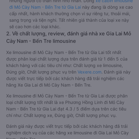
những người có thân hình nhỏ nhắn. Dòng
xe cabin limousine
đi Mỏ Cày Nam - Bến Tre từ Gia Lai
này đang là dòng xe cao
cấp nhất, hành khách thường chọn vì sự riêng tư, thoải mái,
sang trọng và tiện nghi. Tất nhiên giá thành của loại xe này
sẽ cao hơn các loại khác.
2. Về chất lượng, review, đánh giá nhà xe Gia Lai Mỏ
Cày Nam - Bến Tre limousine
Xe limousine đi Mỏ Cày Nam - Bến Tre từ Gia Lai tốt nhất
được phân loại chất lượng dựa trên đánh giá từ 1 đến 5 của
khách hàng với các tiêu chí như: Chất lượng xe limousine,
Đúng giờ, Chất lượng phục vụ trên
Vexere.com
. Đánh giá này
được viết trực tiếp bởi các khách hàng đã trải nghiệm các
hãng Xe Gia Lai đi Mỏ Cày Nam - Bến Tre.
Xe limousine đi Mỏ Cày Nam - Bến Tre từ Gia Lai được phân
loại chất lượng tốt nhất là xe Phương Hồng Linh đi Mỏ Cày
Nam - Bến Tre từ Gia Lai đạt 4.3 / 5 điểm dựa trên các tiêu
chí như: Chất lượng xe, Đúng giờ, Chất lượng phục vụ.
Đánh giá này được viết trực tiếp bởi các khách hàng đã trải
nghiệm dịch vụ của các hãng xe limousine đi Gia Lai Mỏ Cày