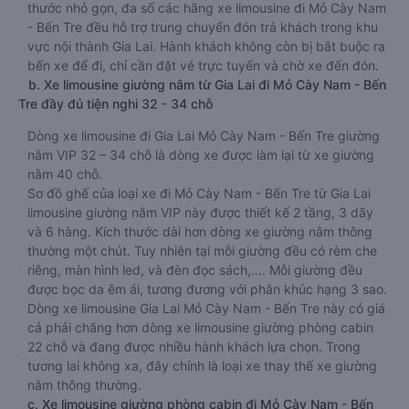
thước nhỏ gọn, đa số các hãng xe limousine đi Mỏ Cày Nam
- Bến Tre đều hỗ trợ trung chuyển đón trả khách trong khu
vực nội thành Gia Lai. Hành khách không còn bị bắt buộc ra
bến xe để đi, chỉ cần đặt vé trực tuyến và chờ xe đến đón.
b. Xe limousine giường nằm từ Gia Lai đi Mỏ Cày Nam - Bến
Tre đầy đủ tiện nghi 32 - 34 chỗ
Dòng xe limousine đi Gia Lai Mỏ Cày Nam - Bến Tre giường
nằm VIP 32 – 34 chỗ là dòng xe được làm lại từ xe giường
nằm 40 chỗ.
Sơ đồ ghế của loại xe đi Mỏ Cày Nam - Bến Tre từ Gia Lai
limousine giường nằm VIP này được thiết kế 2 tầng, 3 dãy
và 6 hàng. Kích thước dài hơn dòng xe giường nằm thông
thường một chút. Tuy nhiên tại mỗi giường đều có rèm che
riêng, màn hình led, và đèn đọc sách,…. Mỗi giường đều
được bọc da êm ái, tương đương với phân khúc hạng 3 sao.
Dòng xe limousine Gia Lai Mỏ Cày Nam - Bến Tre này có giá
cả phải chăng hơn dòng xe limousine giường phòng cabin
22 chỗ và đang được nhiều hành khách lựa chọn. Trong
tương lai không xa, đây chính là loại xe thay thế xe giường
nằm thông thường.
c. Xe limousine giường phòng cabin đi Mỏ Cày Nam - Bến