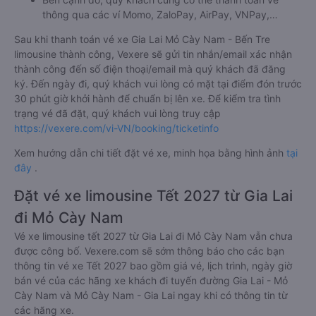
thông qua các ví Momo, ZaloPay, AirPay, VNPay,…
Sau khi thanh toán vé xe Gia Lai Mỏ Cày Nam - Bến Tre
limousine thành công, Vexere sẽ gửi tin nhắn/email xác nhận
thành công đến số điện thoại/email mà quý khách đã đăng
ký. Đến ngày đi, quý khách vui lòng có mặt tại điểm đón trước
30 phút giờ khởi hành để chuẩn bị lên xe. Để kiểm tra tình
trạng vé đã đặt, quý khách vui lòng truy cập
https://vexere.com/vi-VN/booking/ticketinfo
Xem hướng dẫn chi tiết đặt vé xe, minh họa bằng hình ảnh
tại
đây
.
Đặt vé xe limousine Tết 2027 từ Gia Lai
đi Mỏ Cày Nam
Vé xe limousine tết 2027 từ Gia Lai đi Mỏ Cày Nam vẫn chưa
được công bố. Vexere.com sẽ sớm thông báo cho các bạn
thông tin vé xe Tết 2027 bao gồm giá vé, lịch trình, ngày giờ
bán vé của các hãng xe khách đi tuyến đường Gia Lai - Mỏ
Cày Nam và Mỏ Cày Nam - Gia Lai ngay khi có thông tin từ
các hãng xe.