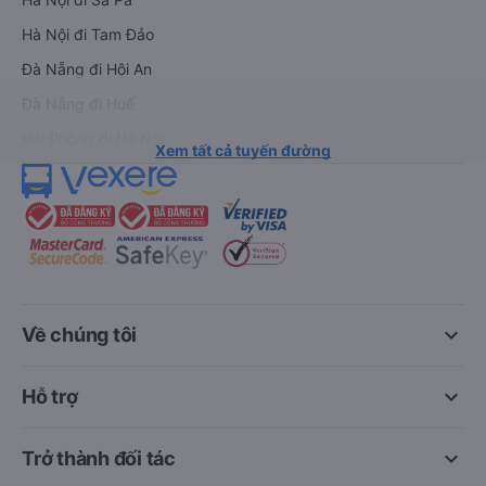
Hà Nội đi Tam Đảo
Đà Nẵng đi Hội An
Đà Nẵng đi Huế
Hải Phòng đi Hà Nội
Xem tất cả tuyến đường
keyboard_arrow_down
Về chúng tôi
keyboard_arrow_down
Hỗ trợ
keyboard_arrow_down
Trở thành đối tác