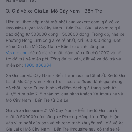
Nam - Bến Tre .
3. Giá vé xe Gia Lai Mỏ Cày Nam - Bến Tre
Hiện tại, theo cập nhật mới nhất của Vexere.com, giá vé xe
limousine tuyến Mỏ Cày Nam - Bến Tre - Gia Lai có mức giá
dao động từ 500000 đồng - 500000 đồng. Trong đó, nhà xe
Phương Hồng Linh có giá vé rẻ nhất, chỉ 500000 đồng. Đặt
vé xe Gia Lai Mỏ Cày Nam - Bến Tre chính hãng tại
Vexere.com
để có giá rẻ nhất, đảm bảo giữ chỗ 100% và hỗ
trợ đổi trả vé miễn phí. Tổng đài tư vấn, đặt vé và đổi trả vé
miễn phí:
1900 888684
.
Xe Gia Lai Mỏ Cày Nam - Bến Tre limousine tốt nhất: Xe từ Gia
Lai đi Mỏ Cày Nam - Bến Tre limousine được đánh giá chung
có chất lượng Trung bình với điểm đánh giá trung bình từ
4.3/5 dựa trên 715 phản hồi của hành khách Xe limousine về
Mỏ Cày Nam - Bến Tre từ Gia Lai.
Giá vé xe limousine đi Mỏ Cày Nam - Bến Tre từ Gia Lai rẻ
nhất là 500000 của hãng xe Phương Hồng Linh. Tùy thuộc
vào vị trí ngồi của bạn và chương trình khuyến mãi, giá vé Xe
Gia Lai đi Mỏ Cày Nam - Bến Tre limousine này có thể sẽ rẻ