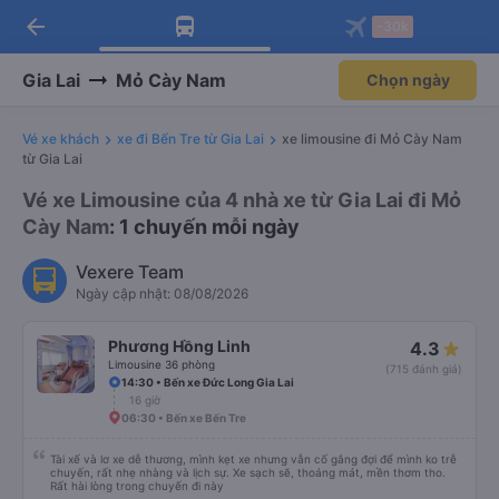
arrow_back
Tải app Vexere ngay!
Tải app Vexere
-30k
Mở app
Mở app
Nhận ưu đãi thành viên độc
-30k/ghế khi đặt vé máy bay qua
quyền
app
Gia Lai
Mỏ Cày Nam
Chọn ngày
Vé xe khách
xe đi Bến Tre từ Gia Lai
xe limousine đi Mỏ Cày Nam
từ Gia Lai
Vé xe Limousine của 4 nhà xe từ Gia Lai đi Mỏ
Cày Nam
: 1 chuyến mỗi ngày
Vexere Team
Ngày cập nhật: 08/08/2026
Phương Hồng Linh
4.3
Limousine 36 phòng
(715 đánh giá)
14:30 • Bến xe Đức Long Gia Lai
16 giờ
06:30 • Bến xe Bến Tre
Tài xế và lơ xe dễ thương, mình kẹt xe nhưng vẫn cố gắng đợi để mình ko trễ
chuyến, rất nhẹ nhàng và lịch sự. Xe sạch sẽ, thoáng mát, mền thơm tho.
Rất hài lòng trong chuyến đi này