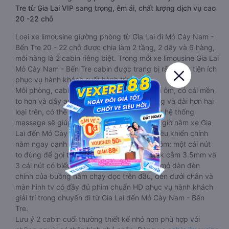
Tre từ Gia Lai VIP sang trọng, êm ái, chất lượng dịch vụ cao
20 -22 chỗ
Loại xe limousine giường phòng từ Gia Lai đi Mỏ Cày Nam -
Bến Tre 20 - 22 chỗ được chia làm 2 tầng, 2 dãy và 6 hàng,
mỗi hàng là 2 cabin riêng biệt. Trong mỗi xe limousine Gia Lai
Mỏ Cày Nam - Bến Tre cabin được trang bị rất nhiều tiện ích
phục vụ hành khách suốt hành trình.
Mỗi phòng, cabin đều có gối nằm rời, có gối ôm, có cái mền
to hơn và dây an toàn seat belt. Giường rộng và dài hơn hai
loại trên, có thể lăn lộn thoải mái. Đặc biệt là hệ thống
massage sẽ giúp bạn thư giãn trong những giờ nằm xe Gia
Lai đến Mỏ Cày Nam - Bến Tre dài. Bảng điều khiển chính
nằm ngay cạnh đầu để tiện tay tuỳ chỉnh gồm: một cái nút
to đùng để gọi tiếp viên, 2 cổng USB , 1 jack cắm 3.5mm và
3 cái nút có biểu tượng nguồn dùng để tắt/mở dàn đèn
chính của buồng nằm chạy dọc trên đầu, đèn dưới chân và
màn hình tv có đầy đủ phim chuẩn HD phục vụ hành khách
giải trí trong chuyến đi từ Gia Lai đến Mỏ Cày Nam - Bến
Tre.
Lưu ý 2 cabin cuối thường thiết kế nhỏ hơn phù hợp với