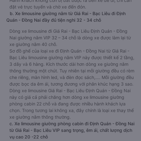
Hành khách không còn bị bắt buộc ra bến xe để đi, chỉ cần
đặt vé trực tuyến và chờ xe đến đón.
b. Xe limousine giường nằm từ Giá Rai - Bạc Liêu đi Định
Quán - Đồng Nai đầy đủ tiện nghi 32 - 34 chỗ
Dòng xe limousine đi Giá Rai - Bạc Liêu Định Quán - Đồng
Nai giường nằm VIP 32 – 34 chỗ là dòng xe được làm lại từ
xe giường nằm 40 chỗ.
Sơ đồ ghế của loại xe đi Định Quán - Đồng Nai từ Giá Rai -
Bạc Liêu limousine giường nằm VIP này được thiết kế 2 tầng,
3 dãy và 6 hàng. Kích thước dài hơn dòng xe giường nằm
thông thường một chút. Tuy nhiên tại mỗi giường đều có rèm
che riêng, màn hình led, và đèn đọc sách,…. Mỗi giường đều
được bọc da êm ái, tương đương với phân khúc hạng 3 sao.
Dòng xe limousine Giá Rai - Bạc Liêu Định Quán - Đồng Nai
này có giá cả phải chăng hơn dòng xe limousine giường
phòng cabin 22 chỗ và đang được nhiều hành khách lựa
chọn. Trong tương lai không xa, đây chính là loại xe thay thế
xe giường nằm thông thường.
c. Xe limousine giường phòng cabin đi Định Quán - Đồng Nai
từ Giá Rai - Bạc Liêu VIP sang trọng, êm ái, chất lượng dịch
vụ cao 20 -22 chỗ