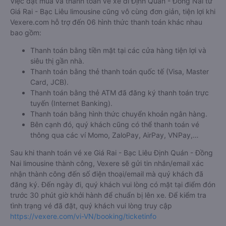
Việc đặt mua và thanh toán vé xe đi Định Quán - Đồng Nai từ
Giá Rai - Bạc Liêu limousine cũng vô cùng đơn giản, tiện lợi khi
Vexere.com hỗ trợ đến 06 hình thức thanh toán khác nhau
bao gồm:
Thanh toán bằng tiền mặt tại các cửa hàng tiện lợi và
siêu thị gần nhà.
Thanh toán bằng thẻ thanh toán quốc tế (Visa, Master
Card, JCB).
Thanh toán bằng thẻ ATM đã đăng ký thanh toán trực
tuyến (Internet Banking).
Thanh toán bằng hình thức chuyển khoản ngân hàng.
Bên cạnh đó, quý khách cũng có thể thanh toán vé
thông qua các ví Momo, ZaloPay, AirPay, VNPay,…
Sau khi thanh toán vé xe Giá Rai - Bạc Liêu Định Quán - Đồng
Nai limousine thành công, Vexere sẽ gửi tin nhắn/email xác
nhận thành công đến số điện thoại/email mà quý khách đã
đăng ký. Đến ngày đi, quý khách vui lòng có mặt tại điểm đón
trước 30 phút giờ khởi hành để chuẩn bị lên xe. Để kiểm tra
tình trạng vé đã đặt, quý khách vui lòng truy cập
https://vexere.com/vi-VN/booking/ticketinfo