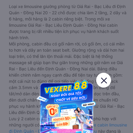
Loại xe limousine giường phòng từ Giá Rai - Bạc Liêu đi Định
Quán - Đồng Nai 20 - 22 chỗ được chia làm 2 tầng, 2 dãy và
6 hàng, mỗi hàng là 2 cabin riêng biệt. Trong mỗi xe
limousine Giá Rai - Bạc Liêu Định Quán - Đồng Nai cabin
được trang bị rất nhiều tiện ích phục vụ hành khách suốt
hành trình.
Mỗi phòng, cabin đều có gối nằm rời, có gối ôm, có cái mền
to hơn và dây an toàn seat belt. Giường rộng và dài hơn hai
loại trên, có thể lăn lộn thoải mái. Đặc biệt là hệ thống
massage sẽ giúp bạn thư giãn trong những giờ nằm xe Giá
Rai - Bạc Liêu đến Định Quán - Đồng Nai dài. Bảng điều
khiển chính nằm ngay cạnh đầu để tiện tay tuỳ chỉnh gồm:
một cái nút to đùng để gọi tiếp viên, 2 cổng USB , 1 jack
cắm 3.5mm và 3 cái nút có biểu tượng nguồn dùng để
tắt/mở dàn đèn chính của buồng nằm chạy dọc trên đầu,
đèn dưới chân và màn hình tv có đầy đủ phim chuẩn HD
phục vụ hành khách giải trí trong chuyến đi từ Giá Rai - Bạc
Liêu đến Định Quán - Đồng Nai.
Lưu ý 2 cabin cuối thường thiết kế nhỏ hơn phù hợp với
những người có thân hình nhỏ nhắn. Dòng
xe cabin limousine
đi Định Quán - Đồng Nai từ Giá Rai - Bạc Liêu
này đang là