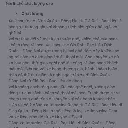
Nai 9 chỗ chất lượng cao
Chất lượng
Xe limousine đi Định Quán - Đồng Nai từ Giá Rai - Bạc Liêu là
hạng xe thương gia với khoảng tách biệt giữa ghế ngồi và
ghế lái.
Với sự thay đổi về mặt kích thước ghế, khiến chỗ của hành
khách rộng rãi hơn. Xe limousine Giá Rai - Bạc Liêu Định
Quán - Đồng Nai được trang bị loại ghế đệm dày khiến cho
người nằm có cảm giác êm ái, thoải mái. Các chuyến xe dù
xa hay gần, thời gian ngồi ghế lâu cũng sẽ làm hành khách
mệt mỏi. Nhưng với xe hạng thương gia, hành khách hoàn
toàn có thể thư giãn và nghỉ ngơi trên xe đi Định Quán -
Đồng Nai từ Giá Rai - Bạc Liêu dễ dàng.
Với khoảng cách rộng hơn giữa các ghế ngồi, không gian
riêng tư của hành khách sẽ thoải mái hơn. Tránh được sự va
chạm trong quá trình di chuyển với các hành khách khác.
Hiện tại có 2 dòng xe limousine 9 chỗ từ Giá Rai - Bạc Liêu đi
Định Quán - Đồng Nai từ nổi tiếng là loại xe limousine Dcar
và xe limousine độ từ xe Huyndai Solati.
Dòng xe limousine Giá Rai - Bạc Liêu đi Định Quán - Đồng