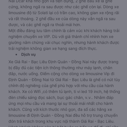
Nai Dcar khá nhỏ gọn và tiện dụng, 2 ghế đầu xe là ghế
cứng, không ngã ra sau được như các ghế còn lại. Dòng xe
limousine độ từ Solati lại có trần cao, không gian xe rộng rãi
và rất thoáng. 2 ghế đầu xe của dòng này vẫn ngã ra sau
được, và các ghế ngã ra thoải mái hơn.
Một điều đáng lưu tâm chính là cảm xúc khi khách hàng trải
nghiệm chuyến xe VIP. Dù với giá thành chỉ nhỉnh hơn xe
giường nằm chừng vài chục nghìn, nhưng hành khách được
trải nghiệm không gian xe hạng sang đích thực.
Dịch vụ
Xe Giá Rai - Bạc Liêu Định Quán - Đồng Nai này được trang
bị đầy đủ các tiện ích thông thường như máy lạnh, chăn
đắp, nước uống. Điểm cộng cho dòng xe limousine Vip đi
Định Quán - Đồng Nai từ Giá Rai - Bạc Liêu là ghế có nút tùy
chỉnh độ nghiêng của ghế phù hợp với nhu cầu của hành
khách. Xe có Wifi ,có thêm tủ lạnh, ti vi led 19 inch, hệ thống
đèn chiếu sáng đọc sách, bục gác chân, v.v.. Nhằm đáp
ứng mọi nhu cầu và mang lại sự thoải mái nhất cho hành
khách. Cũng với kích thước nhỏ gọn, đa số các hãng xe
limousine đi Định Quán - Đồng Nai đều hỗ trợ trung chuyển
đón trả khách trong khu vực nội thành Giá Rai - Bạc Liêu.