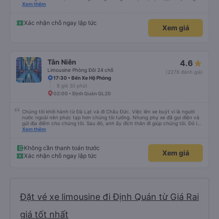
nghiêm cẩn, hiếm thấy giữa thời buổi kim tiền vội vã. Xã hội loạn đạo. Xin gửi
Xem thêm
lời tán dương chân thành, kính chúc nhà xe ngày một hưng thịnh, vạn lộ bình
an.”
Xác nhận chỗ ngay lập tức
Xem giá
Tân Niên
4.6
Limousine Phòng Đôi 24 chỗ
(2276 đánh giá)
17:30 • Bến Xe Hộ Phòng
8 giờ 30 phút
02:00 • Định Quán QL20
Chúng tôi khởi hành từ Đà Lạt và đi Châu Đức. Việc lên xe buýt vì là người
nước ngoài nên phức tạp hơn chúng tôi tưởng. Nhưng phụ xe đã gọi điện và
gửi địa điểm cho chúng tôi. Sau đó, anh ấy đích thân đi giúp chúng tôi. Đó là
lần đầu tiên đi xe giường nằm với hai đứa trẻ nhỏ khá thú vị. Chúng tôi không
Xem thêm
chắc chắn khi nào xe sẽ dừng lại để nghỉ hoặc ăn uống. Tôi rất ngạc nhiên
khi xe dừng lại lúc nửa đêm ở Cần Thơ và mọi người xuống xe ăn. Khi đến
điểm dừng, họ đánh thức chúng tôi dậy và đảm bảo chúng tôi đã sẵn sàng.
Không cần thanh toán trước
Xem giá
Nhìn chung, đó là một trải nghiệm tốt. Mỗi giường đều có gối và chăn, và đủ
Xác nhận chỗ ngay lập tức
chỗ cho 1 người lớn và 1 trẻ em nằm thoải mái.
Đặt vé xe limousine đi Định Quán từ Giá Rai
giá tốt nhất