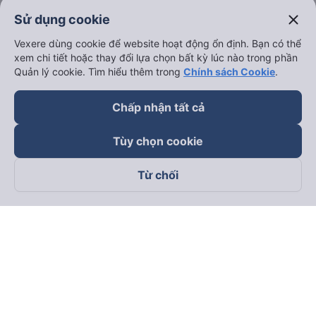
close
Sử dụng cookie
Vexere dùng cookie để website hoạt động ổn định. Bạn có thể
xem chi tiết hoặc thay đổi lựa chọn bất kỳ lúc nào trong phần
Quản lý cookie. Tìm hiểu thêm trong
Chính sách Cookie
.
Chấp nhận tất cả
Tùy chọn cookie
Từ chối
Theo dõi chúng tôi trên
Facebook
Tiktok
Youtube
Công ty TNHH Thương Mại Dịch Vụ Vexere
Địa chỉ đăng ký kinh doanh: 8C Chữ Đồng Tử, Phường Tân
Sơn Nhất, TP. Hồ Chí Minh, Việt Nam
Địa chỉ
:
Lầu 2, toà nhà H3 Circo Hoàng Diệu, 384 Hoàng Diệu,