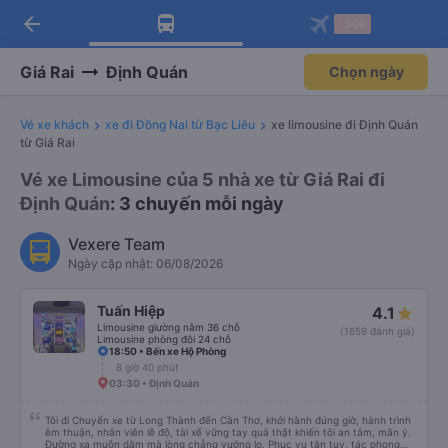
arrow_back
Tải app Vexere ngay!
Tải app Vexere
-30k
Mở app
Mở app
Nhận ưu đãi thành viên độc
-30k/ghế khi đặt vé máy bay qua
quyền
app
Giá Rai
Định Quán
Chọn ngày
Vé xe khách
xe đi Đồng Nai từ Bạc Liêu
xe limousine đi Định Quán
từ Giá Rai
Vé xe Limousine của 5 nhà xe từ Giá Rai đi
Định Quán
: 3 chuyến mỗi ngày
Vexere Team
Ngày cập nhật: 06/08/2026
Tuấn Hiệp
4.1
Limousine giường nằm 36 chỗ
(1659 đánh giá)
Limousine phòng đôi 24 chỗ
18:50 • Bến xe Hộ Phòng
8 giờ 40 phút
03:30 • Định Quán
Tôi đi Chuyến xe từ Long Thành đến Cần Thơ, khởi hành đúng giờ, hành trình
êm thuận, nhân viên lễ độ, tài xế vững tay quả thật khiến tôi an tâm, mãn ý.
Đường xa muôn dặm mà lòng chẳng vướng lo. Phục vụ tận tụy, tác phong