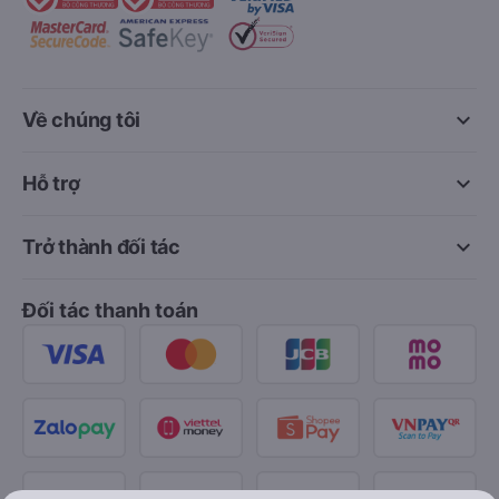
keyboard_arrow_down
Về chúng tôi
keyboard_arrow_down
Hỗ trợ
keyboard_arrow_down
Trở thành đối tác
Đối tác thanh toán