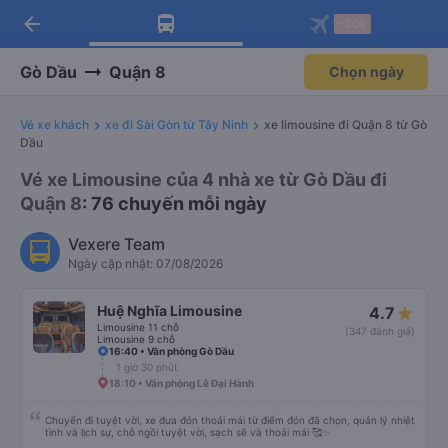
arrow_back
Tải app Vexere ngay!
Tải app Vexere
-30k
Mở app
Mở app
Nhận ưu đãi thành viên độc
-30k/ghế khi đặt vé máy bay qua
quyền
app
Gò Dầu
Quận 8
Chọn ngày
Vé xe khách
xe đi Sài Gòn từ Tây Ninh
xe limousine đi Quận 8 từ Gò
Dầu
Vé xe Limousine của 4 nhà xe từ Gò Dầu đi
Quận 8
: 76 chuyến mỗi ngày
Vexere Team
Ngày cập nhật: 07/08/2026
Huệ Nghĩa Limousine
4.7
Limousine 11 chỗ
(347 đánh giá)
Limousine 9 chỗ
16:40 • Văn phòng Gò Dầu
1 giờ 30 phút
18:10 • Văn phòng Lê Đại Hành
Chuyến đi tuyệt vời, xe đưa đón thoải mái từ điểm đón đã chọn, quản lý nhiệt
tình và lịch sự, chỗ ngồi tuyệt vời, sạch sẽ và thoải mái 🥰✨