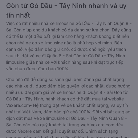
Gòn từ Gò Dầu - Tây Ninh nhanh và uy
tín nhất
Việc có rất nhiều nhà xe limousine Gò Dầu - Tây Ninh Quận 8 -
Sài Gòn giúp cho du khách có đa dạng sự lựa chọn. Đây cũng
có thể là một điều bất lợi làm cho hàng khách không biết nên
chọn nhà xe có xe limousine nào là phù hợp với mình. Bên
cạnh đó, việc đảm bảo giữ chỗ, có được chỗ ngồi yêu thích
sau khi đặt vé xe đi Quận 8 - Sài Gòn từ Gò Dầu - Tây Ninh
limousine giữa nhà xe với khách hàng sau khi đặt trực tiếp
vẫn chưa được đảm bảo 100%.
Cho nên để dễ dàng so sánh giá, xem đánh giá chất lượng
các nhà xe đi, được đảm bảo quyền lợi cao nhất, được hưởng
nhiều ưu đãi giảm giá vé xe limousine đi Quận 8 - Sài Gòn từ
Gò Dầu - Tây Ninh, hành khách có thể đặt mua tại website
Vexere.com- Hệ thống đặt vé xe khách chất lượng, và uy tín
nhất tại Việt Nam, đảm bảo giữ chỗ 100%. Đối với bất cứ giao
dịch đặt mua vé xe limousine đi Gò Dầu - Tây Ninh Quận 8 -
Sài Gòn nào của quý khách tại trang web Vexere.com đều
được Vexere cam kết giải quyết sự cố. Chính sách tặng
coupon giảm giá hoặc hoàn tiền sẽ tùy theo từng trường hợp