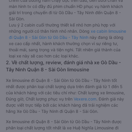
chính của buồng nằm chạy dọc trên đầu, đèn dưới chân và
màn hình tv có đầy đủ phim chuẩn HD phục vụ hành khách
giải trí trong chuyến đi từ Gò Dầu - Tây Ninh đến Quận 8 -
Sài Gòn.
Lưu ý 2 cabin cuối thường thiết kế nhỏ hơn phù hợp với
những người có thân hình nhỏ nhắn. Dòng
xe cabin limousine
đi Quận 8 - Sài Gòn từ Gò Dầu - Tây Ninh
này đang là dòng
xe cao cấp nhất, hành khách thường chọn vì sự riêng tư,
thoải mái, sang trọng và tiện nghi. Tất nhiên giá thành của
loại xe này sẽ cao hơn các loại khác.
2. Về chất lượng, review, đánh giá nhà xe Gò Dầu -
Tây Ninh Quận 8 - Sài Gòn limousine
Xe limousine đi Quận 8 - Sài Gòn từ Gò Dầu - Tây Ninh tốt
nhất được phân loại chất lượng dựa trên đánh giá từ 1 đến 5
của khách hàng với các tiêu chí như: Chất lượng xe limousine,
Đúng giờ, Chất lượng phục vụ trên
Vexere.com
. Đánh giá này
được viết trực tiếp bởi các khách hàng đã trải nghiệm các
hãng Xe Gò Dầu - Tây Ninh đi Quận 8 - Sài Gòn.
Xe limousine đi Quận 8 - Sài Gòn từ Gò Dầu - Tây Ninh được
phân loại chất lượng tốt nhất là xe Huệ Nghĩa Limousine đi