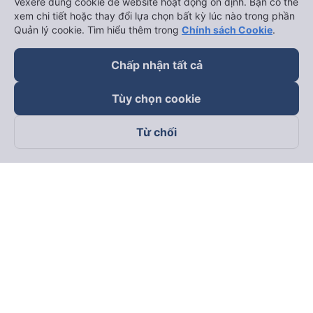
Vexere dùng cookie để website hoạt động ổn định. Bạn có thể
xem chi tiết hoặc thay đổi lựa chọn bất kỳ lúc nào trong phần
Quản lý cookie. Tìm hiểu thêm trong
Chính sách Cookie
.
Chấp nhận tất cả
Tùy chọn cookie
Từ chối
Theo dõi chúng tôi trên
Facebook
Tiktok
Youtube
Công ty TNHH Thương Mại Dịch Vụ Vexere
Địa chỉ đăng ký kinh doanh: 8C Chữ Đồng Tử, Phường Tân
Sơn Nhất, TP. Hồ Chí Minh, Việt Nam
Địa chỉ
:
Lầu 2, toà nhà H3 Circo Hoàng Diệu, 384 Hoàng Diệu,
Phường Khánh Hội, TP Hồ Chí Minh, Việt Nam
Tầng 3, toà nhà 101 Láng Hạ, 101 Láng Hạ, Phường Láng, TP.
Hà Nội, Việt Nam