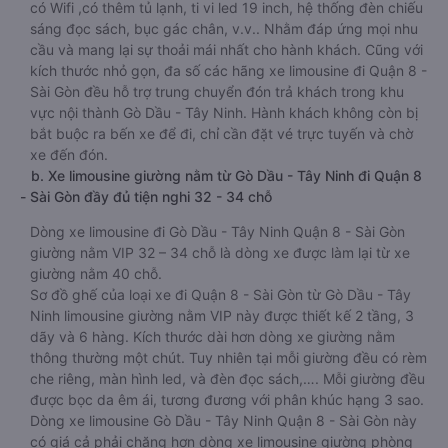
có Wifi ,có thêm tủ lạnh, ti vi led 19 inch, hệ thống đèn chiếu
sáng đọc sách, bục gác chân, v.v.. Nhằm đáp ứng mọi nhu
cầu và mang lại sự thoải mái nhất cho hành khách. Cũng với
kích thước nhỏ gọn, đa số các hãng xe limousine đi Quận 8 -
Sài Gòn đều hỗ trợ trung chuyển đón trả khách trong khu
vực nội thành Gò Dầu - Tây Ninh. Hành khách không còn bị
bắt buộc ra bến xe để đi, chỉ cần đặt vé trực tuyến và chờ
xe đến đón.
b. Xe limousine giường nằm từ Gò Dầu - Tây Ninh đi Quận 8
- Sài Gòn đầy đủ tiện nghi 32 - 34 chỗ
Dòng xe limousine đi Gò Dầu - Tây Ninh Quận 8 - Sài Gòn
giường nằm VIP 32 – 34 chỗ là dòng xe được làm lại từ xe
giường nằm 40 chỗ.
Sơ đồ ghế của loại xe đi Quận 8 - Sài Gòn từ Gò Dầu - Tây
Ninh limousine giường nằm VIP này được thiết kế 2 tầng, 3
dãy và 6 hàng. Kích thước dài hơn dòng xe giường nằm
thông thường một chút. Tuy nhiên tại mỗi giường đều có rèm
che riêng, màn hình led, và đèn đọc sách,…. Mỗi giường đều
được bọc da êm ái, tương đương với phân khúc hạng 3 sao.
Dòng xe limousine Gò Dầu - Tây Ninh Quận 8 - Sài Gòn này
có giá cả phải chăng hơn dòng xe limousine giường phòng