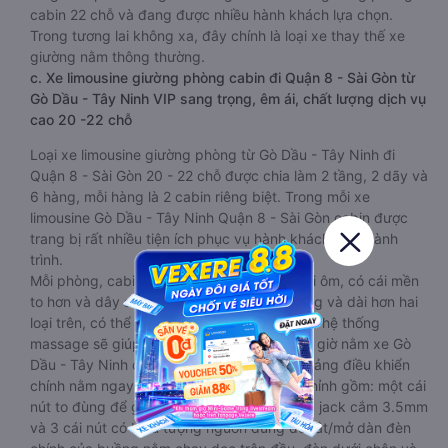
cabin 22 chỗ và đang được nhiều hành khách lựa chọn.
Trong tương lai không xa, đây chính là loại xe thay thế xe
giường nằm thông thường.
c. Xe limousine giường phòng cabin đi Quận 8 - Sài Gòn từ
Gò Dầu - Tây Ninh VIP sang trọng, êm ái, chất lượng dịch vụ
cao 20 -22 chỗ
Loại xe limousine giường phòng từ Gò Dầu - Tây Ninh đi
Quận 8 - Sài Gòn 20 - 22 chỗ được chia làm 2 tầng, 2 dãy và
6 hàng, mỗi hàng là 2 cabin riêng biệt. Trong mỗi xe
limousine Gò Dầu - Tây Ninh Quận 8 - Sài Gòn cabin được
trang bị rất nhiều tiện ích phục vụ hành khách suốt hành
trình.
Mỗi phòng, cabin đều có gối nằm rời, có gối ôm, có cái mền
to hơn và dây an toàn seat belt. Giường rộng và dài hơn hai
loại trên, có thể lăn lộn thoải mái. Đặc biệt là hệ thống
massage sẽ giúp bạn thư giãn trong những giờ nằm xe Gò
Dầu - Tây Ninh đến Quận 8 - Sài Gòn dài. Bảng điều khiển
chính nằm ngay cạnh đầu để tiện tay tuỳ chỉnh gồm: một cái
nút to đùng để gọi tiếp viên, 2 cổng USB , 1 jack cắm 3.5mm
và 3 cái nút có biểu tượng nguồn dùng để tắt/mở dàn đèn