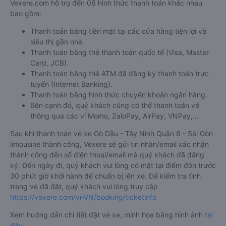
Vexere.com hỗ trợ đến 06 hình thức thanh toán khác nhau
bao gồm:
Thanh toán bằng tiền mặt tại các cửa hàng tiện lợi và
siêu thị gần nhà.
Thanh toán bằng thẻ thanh toán quốc tế (Visa, Master
Card, JCB).
Thanh toán bằng thẻ ATM đã đăng ký thanh toán trực
tuyến (Internet Banking).
Thanh toán bằng hình thức chuyển khoản ngân hàng.
Bên cạnh đó, quý khách cũng có thể thanh toán vé
thông qua các ví Momo, ZaloPay, AirPay, VNPay,…
Sau khi thanh toán vé xe Gò Dầu - Tây Ninh Quận 8 - Sài Gòn
limousine thành công, Vexere sẽ gửi tin nhắn/email xác nhận
thành công đến số điện thoại/email mà quý khách đã đăng
ký. Đến ngày đi, quý khách vui lòng có mặt tại điểm đón trước
30 phút giờ khởi hành để chuẩn bị lên xe. Để kiểm tra tình
trạng vé đã đặt, quý khách vui lòng truy cập
https://vexere.com/vi-VN/booking/ticketinfo
Xem hướng dẫn chi tiết đặt vé xe, minh họa bằng hình ảnh
tại
đây
.