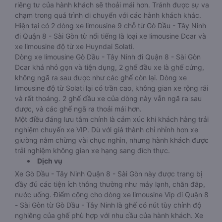
riêng tư của hành khách sẽ thoải mái hơn. Tránh được sự va
chạm trong quá trình di chuyển với các hành khách khác.
Hiện tại có 2 dòng xe limousine 9 chỗ từ Gò Dầu - Tây Ninh
đi Quận 8 - Sài Gòn từ nổi tiếng là loại xe limousine Dcar và
xe limousine độ từ xe Huyndai Solati.
Dòng xe limousine Gò Dầu - Tây Ninh đi Quận 8 - Sài Gòn
Dcar khá nhỏ gọn và tiện dụng, 2 ghế đầu xe là ghế cứng,
không ngã ra sau được như các ghế còn lại. Dòng xe
limousine độ từ Solati lại có trần cao, không gian xe rộng rãi
và rất thoáng. 2 ghế đầu xe của dòng này vẫn ngã ra sau
được, và các ghế ngã ra thoải mái hơn.
Một điều đáng lưu tâm chính là cảm xúc khi khách hàng trải
nghiệm chuyến xe VIP. Dù với giá thành chỉ nhỉnh hơn xe
giường nằm chừng vài chục nghìn, nhưng hành khách được
trải nghiệm không gian xe hạng sang đích thực.
Dịch vụ
Xe Gò Dầu - Tây Ninh Quận 8 - Sài Gòn này được trang bị
đầy đủ các tiện ích thông thường như máy lạnh, chăn đắp,
nước uống. Điểm cộng cho dòng xe limousine Vip đi Quận 8
- Sài Gòn từ Gò Dầu - Tây Ninh là ghế có nút tùy chỉnh độ
nghiêng của ghế phù hợp với nhu cầu của hành khách. Xe