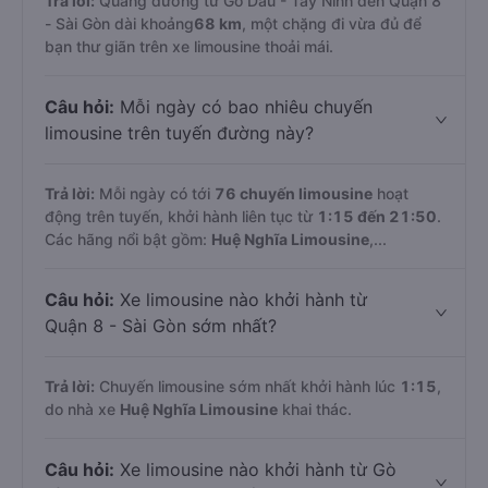
Trả lời:
Quãng đường từ Gò Dầu - Tây Ninh đến Quận 8
- Sài Gòn dài khoảng
68 km
, một chặng đi vừa đủ để
bạn thư giãn trên xe limousine thoải mái.
Câu hỏi:
Mỗi ngày có bao nhiêu chuyến
limousine trên tuyến đường này?
Trả lời:
Mỗi ngày có tới
76 chuyến limousine
hoạt
động trên tuyến, khởi hành liên tục từ
1:15 đến 21:50
.
Các hãng nổi bật gồm:
Huệ Nghĩa Limousine
,...
Câu hỏi:
Xe limousine nào khởi hành từ
Quận 8 - Sài Gòn sớm nhất?
Trả lời:
Chuyến limousine sớm nhất khởi hành lúc
1:15
,
do nhà xe
Huệ Nghĩa Limousine
khai thác.
Câu hỏi:
Xe limousine nào khởi hành từ Gò