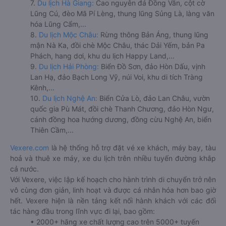
7.
Du lịch Hà Giang:
Cao nguyên đá Đồng Văn, cột cờ
Lũng Cú, đèo Mã Pí Lèng, thung lũng Sủng Là, làng văn
hóa Lũng Cẩm,...
8.
Du lịch Mộc Châu:
Rừng thông Bản Áng, thung lũng
mận Nà Ka, đồi chè Mộc Châu, thác Dải Yếm, bản Pa
Phách, hang dơi, khu du lịch Happy Land,...
9.
Du lịch Hải Phòng:
Biển Đồ Sơn, đảo Hòn Dấu, vịnh
Lan Hạ, đảo Bạch Long Vỹ, núi Voi, khu di tích Tràng
Kênh,...
10.
Du lịch Nghệ An:
Biển Cửa Lò, đảo Lan Châu, vườn
quốc gia Pù Mát, đồi chè Thanh Chương, đảo Hòn Ngư,
cánh đồng hoa hướng dương, đồng cừu Nghệ An, biển
Thiên Cầm,...
Vexere.com
là hệ thống hỗ trợ đặt vé xe khách, máy bay, tàu
hoả và thuê xe máy, xe du lịch trên nhiều tuyến đường khắp
cả nước.
Với Vexere, việc lập kế hoạch cho hành trình di chuyển trở nên
vô cùng đơn giản, linh hoạt và được cá nhân hóa hơn bao giờ
hết. Vexere hiện là nền tảng kết nối hành khách với các đối
tác hàng đầu trong lĩnh vực đi lại, bao gồm:
• 2000+ hãng xe chất lượng cao trên 5000+ tuyến