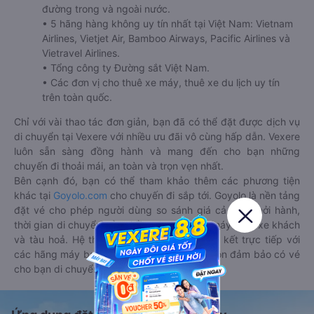
đường trong và ngoài nước.
• 5 hãng hàng không uy tín nhất tại Việt Nam: Vietnam
Airlines, Vietjet Air, Bamboo Airways, Pacific Airlines và
Vietravel Airlines.
• Tổng công ty Đường sắt Việt Nam.
• Các đơn vị cho thuê xe máy, thuê xe du lịch uy tín
trên toàn quốc.
Chỉ với vài thao tác đơn giản, bạn đã có thể đặt được dịch vụ
di chuyển tại Vexere với nhiều ưu đãi vô cùng hấp dẫn. Vexere
luôn sẵn sàng đồng hành và mang đến cho bạn những
chuyến đi thoải mái, an toàn và trọn vẹn nhất.
Bên cạnh đó, bạn có thể tham khảo thêm các phương tiện
khác tại
Goyolo.com
cho chuyến đi sắp tới. Goyolo là nền tảng
đặt vé cho phép người dùng so sánh giá cả, giờ khởi hành,
thời gian di chuyển của nhiều phương tiện máy bay, xe khách
và tàu hoả. Hệ thống của Goyolo được liên kết trực tiếp với
các hãng máy bay, xe khách và tàu hoả, luôn đảm bảo có vé
cho bạn di chuyển.