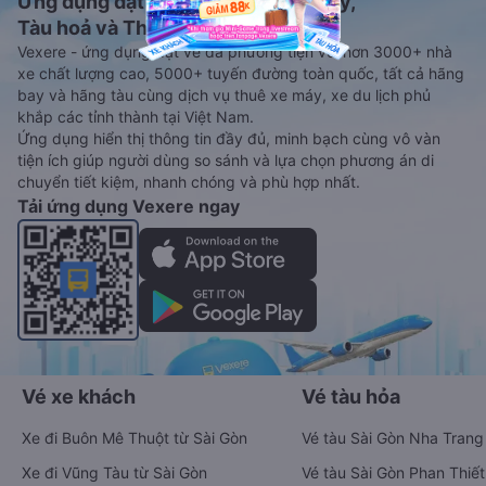
Ứng dụng đặt vé Xe khách, Máy bay,
Tàu hoả và Thuê xe
Vexere - ứng dụng đặt vé đa phương tiện với hơn 3000+ nhà
xe chất lượng cao, 5000+ tuyến đường toàn quốc, tất cả hãng
bay và hãng tàu cùng dịch vụ thuê xe máy, xe du lịch phủ
khắp các tỉnh thành tại Việt Nam.
Ứng dụng hiển thị thông tin đầy đủ, minh bạch cùng vô vàn
tiện ích giúp người dùng so sánh và lựa chọn phương án di
chuyển tiết kiệm, nhanh chóng và phù hợp nhất.
Tải ứng dụng Vexere ngay
Vé xe khách
Vé tàu hỏa
Xe đi Buôn Mê Thuột từ Sài Gòn
Vé tàu Sài Gòn Nha Trang
Xe đi Vũng Tàu từ Sài Gòn
Vé tàu Sài Gòn Phan Thiết