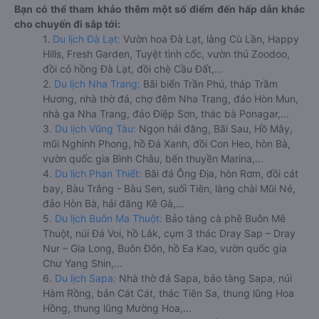
Bạn có thể tham khảo thêm một số điểm đến hấp dẫn khác
cho chuyến đi sắp tới:
1.
Du lịch Đà Lạt:
Vườn hoa Đà Lạt, làng Cù Lần, Happy
Hills, Fresh Garden, Tuyệt tình cốc, vườn thú Zoodoo,
đồi cỏ hồng Đà Lạt, đồi chè Cầu Đất,...
2.
Du lịch Nha Trang:
Bãi biển Trần Phú, tháp Trầm
Hương, nhà thờ đá, chợ đêm Nha Trang, đảo Hòn Mun,
nhà ga Nha Trang, đảo Điệp Sơn, thác bà Ponagar,...
3.
Du lịch Vũng Tàu:
Ngọn hải đăng, Bãi Sau, Hồ Mây,
mũi Nghinh Phong, hồ Đá Xanh, đồi Con Heo, hòn Bà,
vườn quốc gia Bình Châu, bến thuyền Marina,...
4.
Du lịch Phan Thiết:
Bãi đá Ông Địa, hòn Rơm, đồi cát
bay, Bàu Trắng - Bàu Sen, suối Tiên, làng chài Mũi Né,
đảo Hòn Bà, hải đăng Kê Gà,...
5.
Du lịch Buôn Ma Thuột:
Bảo tàng cà phê Buôn Mê
Thuột, núi Đá Voi, hồ Lắk, cụm 3 thác Dray Sap – Dray
Nur – Gia Long, Buôn Đôn, hồ Ea Kao, vườn quốc gia
Chư Yang Shin,...
6.
Du lịch Sapa:
Nhà thờ đá Sapa, bảo tàng Sapa, núi
Hàm Rồng, bản Cát Cát, thác Tiên Sa, thung lũng Hoa
Hồng, thung lũng Mường Hoa,...