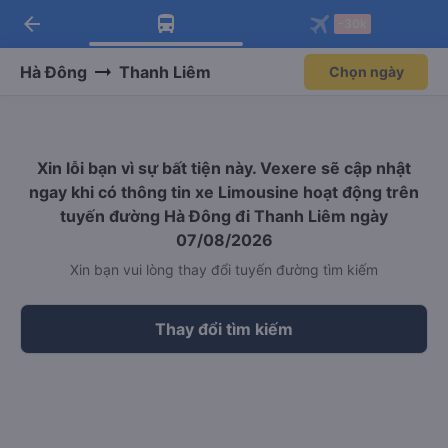
arrow_back
Tải app Vexere ngay!
Tải app Vexere
-30k
Mở app
Mở app
Nhận ưu đãi thành viên độc
-30k/ghế khi đặt vé máy bay qua
quyền
app
Hà Đông
Thanh Liêm
Chọn ngày
Xin lỗi bạn vì sự bất tiện này. Vexere sẽ cập nhật
ngay khi có thông tin xe Limousine hoạt động trên
tuyến đường Hà Đông đi Thanh Liêm ngày
07/08/2026
Xin bạn vui lòng thay đổi tuyến đường tìm kiếm
Thay đổi tìm kiếm