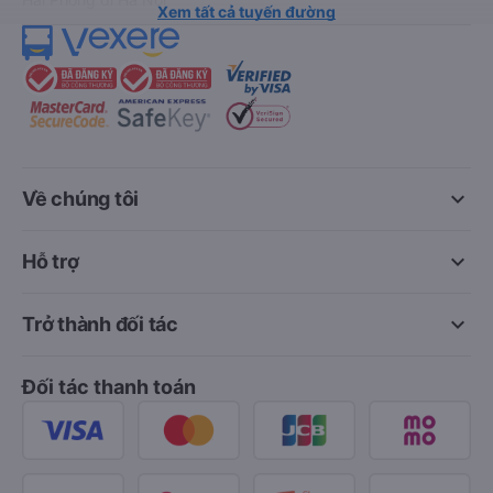
Xem tất cả tuyến đường
keyboard_arrow_down
Về chúng tôi
keyboard_arrow_down
Hỗ trợ
keyboard_arrow_down
Trở thành đối tác
Đối tác thanh toán