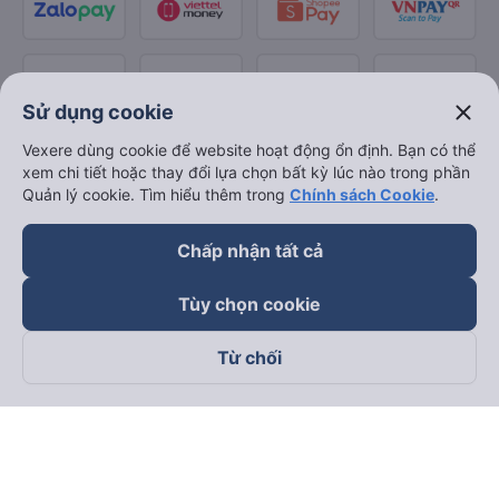
close
Sử dụng cookie
Vexere dùng cookie để website hoạt động ổn định. Bạn có thể
xem chi tiết hoặc thay đổi lựa chọn bất kỳ lúc nào trong phần
Quản lý cookie. Tìm hiểu thêm trong
Chính sách Cookie
.
Chấp nhận tất cả
Tùy chọn cookie
Từ chối
Theo dõi chúng tôi trên
Facebook
Tiktok
Youtube
Công ty TNHH Thương Mại Dịch Vụ Vexere