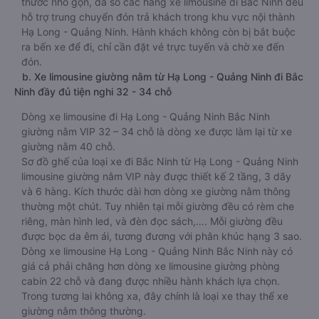
thêm tủ lạnh, ti vi led 19 inch, hệ thống đèn chiếu sáng đọc
sách, bục gác chân, v.v.. Nhằm đáp ứng mọi nhu cầu và
mang lại sự thoải mái nhất cho hành khách. Cũng với kích
thước nhỏ gọn, đa số các hãng xe limousine đi Bắc Ninh đều
hỗ trợ trung chuyển đón trả khách trong khu vực nội thành
Hạ Long - Quảng Ninh. Hành khách không còn bị bắt buộc
ra bến xe để đi, chỉ cần đặt vé trực tuyến và chờ xe đến
đón.
b. Xe limousine giường nằm từ Hạ Long - Quảng Ninh đi Bắc
Ninh đầy đủ tiện nghi 32 - 34 chỗ
Dòng xe limousine đi Hạ Long - Quảng Ninh Bắc Ninh
giường nằm VIP 32 – 34 chỗ là dòng xe được làm lại từ xe
giường nằm 40 chỗ.
Sơ đồ ghế của loại xe đi Bắc Ninh từ Hạ Long - Quảng Ninh
limousine giường nằm VIP này được thiết kế 2 tầng, 3 dãy
và 6 hàng. Kích thước dài hơn dòng xe giường nằm thông
thường một chút. Tuy nhiên tại mỗi giường đều có rèm che
riêng, màn hình led, và đèn đọc sách,…. Mỗi giường đều
được bọc da êm ái, tương đương với phân khúc hạng 3 sao.
Dòng xe limousine Hạ Long - Quảng Ninh Bắc Ninh này có
giá cả phải chăng hơn dòng xe limousine giường phòng