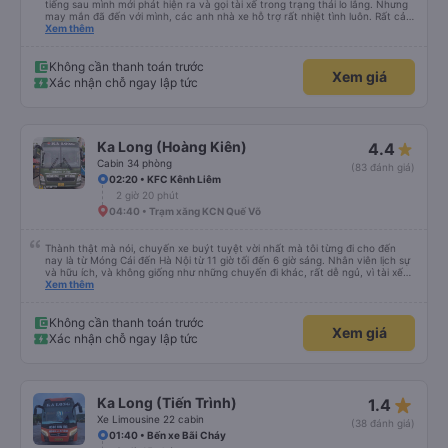
2 giờ 35 phút
16:45 • Vincom Bắc Ninh
Mình để quên máy camera ở trên ghế. Đi từ Yên Tử về tới HN. Xuống xe 3
tiếng sau mình mới phát hiện ra và gọi tài xế trong trạng thái lo lắng. Nhưng
may mắn đã đến với mình, các anh nhà xe hỗ trợ rất nhiệt tình luôn. Rất cảm
ơn và chúc các anh nhà xe Tùng Tuấn sức khoẻ, vạn dặm bình an ạ!
Xem thêm
Không cần thanh toán trước
Xem giá
Xác nhận chỗ ngay lập tức
Ka Long (Hoàng Kiên)
4.4
Cabin 34 phòng
(83 đánh giá)
02:20 • KFC Kênh Liêm
2 giờ 20 phút
04:40 • Trạm xăng KCN Quế Võ
Thành thật mà nói, chuyến xe buýt tuyệt vời nhất mà tôi từng đi cho đến
nay là từ Móng Cái đến Hà Nội từ 11 giờ tối đến 6 giờ sáng. Nhân viên lịch sự
và hữu ích, và không giống như những chuyến đi khác, rất dễ ngủ, vì tài xế
không liên tục bóp còi. Tôi thức dậy lúc 4:30 sáng để kịp đi vệ sinh, và các
Xem thêm
tiện nghi thì sạch sẽ. Đây chắc chắn là một chiếc giường giá rẻ, nhưng với
một chiếc giường cỡ queen thấp với chiều cao 159 cm, tôi có thể vừa với
giày và ba lô của mình. Cổng USB hoạt động và với gói cước 8 gb/ngày của
Không cần thanh toán trước
Xem giá
Viettel, tôi có rất nhiều thứ để giải trí. Nước được cung cấp và điểm trừ thực
Xác nhận chỗ ngay lập tức
sự duy nhất là một bà cô ồn ào đang nói chuyện điện thoại. (không có nhiều
việc để làm với hàng xóm của bạn!)