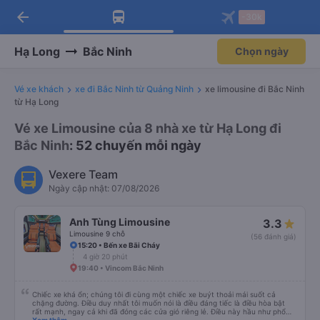
Tải app Vexere ngay!
Mở app
Nhận ưu đãi thành viên độc
quyền
arrow_back
Tải app Vexere
-30k
Mở app
-30k/ghế khi đặt vé máy bay qua
app
Hạ Long
Bắc Ninh
Chọn ngày
Vé xe khách
xe đi Bắc Ninh từ Quảng Ninh
xe limousine đi Bắc Ninh
từ Hạ Long
Vé xe Limousine của 8 nhà xe từ Hạ Long đi
Bắc Ninh
: 52 chuyến mỗi ngày
Vexere Team
Ngày cập nhật: 07/08/2026
Anh Tùng Limousine
3.3
Limousine 9 chỗ
(56 đánh giá)
15:20 • Bến xe Bãi Cháy
4 giờ 20 phút
19:40 • Vincom Bắc Ninh