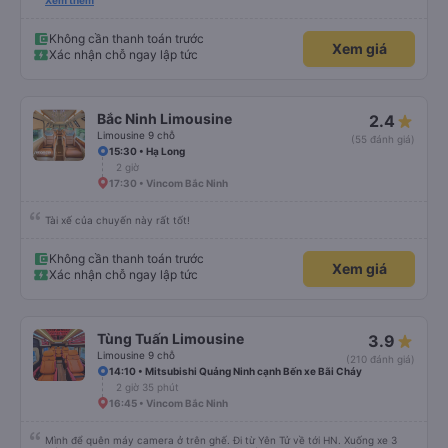
Chiếc xe khá ổn; chúng tôi đi cùng một chiếc xe buýt thoải mái suốt cả
chặng đường. Điều duy nhất tôi muốn nói là điều đáng tiếc là điều hòa bật
rất mạnh, ngay cả khi đã đóng các cửa gió riêng lẻ. Điều này hầu như phổ
biến ở châu Á. Vì vậy, hãy mang theo quần áo ấm hoặc thứ gì đó để che
Xem thêm
chắn.
Không cần thanh toán trước
Xem giá
Xác nhận chỗ ngay lập tức
Bắc Ninh Limousine
2.4
Limousine 9 chỗ
(55 đánh giá)
15:30 • Hạ Long
2 giờ
17:30 • Vincom Bắc Ninh
Tài xế của chuyến này rất tốt!
Không cần thanh toán trước
Xem giá
Xác nhận chỗ ngay lập tức
Tùng Tuấn Limousine
3.9
Limousine 9 chỗ
(210 đánh giá)
14:10 • Mitsubishi Quảng Ninh cạnh Bến xe Bãi Cháy