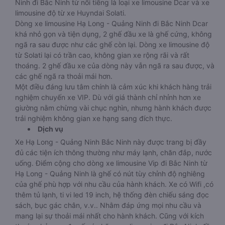
riêng tư của hành khách sẽ thoải mái hơn. Tránh được sự va
chạm trong quá trình di chuyển với các hành khách khác.
Hiện tại có 2 dòng xe limousine 9 chỗ từ Hạ Long - Quảng
Ninh đi Bắc Ninh từ nổi tiếng là loại xe limousine Dcar và xe
limousine độ từ xe Huyndai Solati.
Dòng xe limousine Hạ Long - Quảng Ninh đi Bắc Ninh Dcar
khá nhỏ gọn và tiện dụng, 2 ghế đầu xe là ghế cứng, không
ngã ra sau được như các ghế còn lại. Dòng xe limousine độ
từ Solati lại có trần cao, không gian xe rộng rãi và rất
thoáng. 2 ghế đầu xe của dòng này vẫn ngã ra sau được, và
các ghế ngã ra thoải mái hơn.
Một điều đáng lưu tâm chính là cảm xúc khi khách hàng trải
nghiệm chuyến xe VIP. Dù với giá thành chỉ nhỉnh hơn xe
giường nằm chừng vài chục nghìn, nhưng hành khách được
trải nghiệm không gian xe hạng sang đích thực.
Dịch vụ
Xe Hạ Long - Quảng Ninh Bắc Ninh này được trang bị đầy
đủ các tiện ích thông thường như máy lạnh, chăn đắp, nước
uống. Điểm cộng cho dòng xe limousine Vip đi Bắc Ninh từ
Hạ Long - Quảng Ninh là ghế có nút tùy chỉnh độ nghiêng
của ghế phù hợp với nhu cầu của hành khách. Xe có Wifi ,có