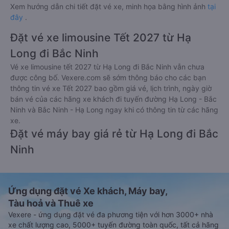
30 phút giờ khởi hành để chuẩn bị lên xe. Để kiểm tra tình
trạng vé đã đặt, quý khách vui lòng truy cập
https://vexere.com/vi-VN/booking/ticketinfo
Xem hướng dẫn chi tiết đặt vé xe, minh họa bằng hình ảnh
tại
đây
.
Đặt vé xe limousine Tết 2027 từ Hạ
Long đi Bắc Ninh
Vé xe limousine tết 2027 từ Hạ Long đi Bắc Ninh vẫn chưa
được công bố. Vexere.com sẽ sớm thông báo cho các bạn
thông tin vé xe Tết 2027 bao gồm giá vé, lịch trình, ngày giờ
bán vé của các hãng xe khách đi tuyến đường Hạ Long - Bắc
Ninh và Bắc Ninh - Hạ Long ngay khi có thông tin từ các hãng
xe.
Đặt vé máy bay giá rẻ từ Hạ Long đi Bắc
Ninh
Ứng dụng đặt vé Xe khách, Máy bay,