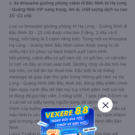
cabin 22 chỗ và đang được nhiều hành khách lựa chọn.
Trong tương lai không xa, đây chính là loại xe thay thế xe
giường nằm thông thường.
c. Xe limousine giường phòng cabin đi Bắc Ninh từ Hạ Long
- Quảng Ninh VIP sang trọng, êm ái, chất lượng dịch vụ cao
20 -22 chỗ
Loại xe limousine giường phòng từ Hạ Long - Quảng Ninh đi
Bắc Ninh 20 - 22 chỗ được chia làm 2 tầng, 2 dãy và 6
hàng, mỗi hàng là 2 cabin riêng biệt. Trong mỗi xe limousine
Hạ Long - Quảng Ninh Bắc Ninh cabin được trang bị rất
nhiều tiện ích phục vụ hành khách suốt hành trình.
Mỗi phòng, cabin đều có gối nằm rời, có gối ôm, có cái mền
to hơn và dây an toàn seat belt. Giường rộng và dài hơn hai
loại trên, có thể lăn lộn thoải mái. Đặc biệt là hệ thống
massage sẽ giúp bạn thư giãn trong những giờ nằm xe Hạ
Long - Quảng Ninh đến Bắc Ninh dài. Bảng điều khiển chính
nằm ngay cạnh đầu để tiện tay tuỳ chỉnh gồm: một cái nút
to đùng để gọi tiếp viên, 2 cổng USB , 1 jack cắm 3.5mm và
3 cái nút có biểu tượng nguồn dùng để tắt/mở dàn đèn
chính của buồng nằm chạy dọc trên đầu, đèn dưới chân và