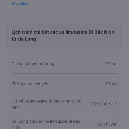
Trả lời:
Hiện tại danh sách này chỉ thể hiện các chuyến
xe khai thác dòng xe limousine, bạn có thể xem toàn bộ
các chuyến xe đi Bắc Ninh tại:
Xe Hạ Long - Quảng Ninh
Bắc Ninh
Lịch trình chi tiết các xe limousine Đi Bắc Ninh
từ Hạ Long
Chiều dài tuyến đường
127 km
Thời gian di chuyển
2.7 giờ
Giá vé xe limousine đi Bắc Ninh trung
355.000 VNĐ
bình