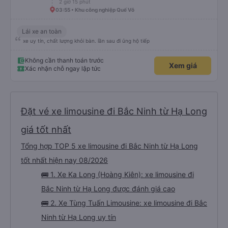
star_rate
Ka Long (Tiến Trình)
1.4
Xe Limousine 22 cabin
(38 đánh giá)
01:40 • Bến xe Bãi Cháy
2 giờ 15 phút
03:55 • Khu công nghiệp Quế Võ
Lái xe an toàn
xe uy tín, chất lượng khỏi bàn. lần sau đi ủng hộ tiếp
Không cần thanh toán trước
Xem giá
Xác nhận chỗ ngay lập tức
Đặt vé xe limousine đi Bắc Ninh từ Hạ Long
giá tốt nhất
Tổng hợp TOP 5 xe limousine đi Bắc Ninh từ Hạ Long
tốt nhất hiện nay 08/2026
🚌 1. Xe Ka Long (Hoàng Kiên): xe limousine đi
Bắc Ninh từ Hạ Long được đánh giá cao