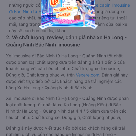
màn hình tv có đầy đủ phim chuẩn HD phục vụ hành khách
giải trí trong chuyến đi từ Hạ Long - Quảng Ninh đến Bắc
Ninh.
Lưu ý 2 cabin cuối thường thiết kế nhỏ hơn phù hợp với
những người có thân hình nhỏ nhắn. Dòng
xe cabin limousine
đi Bắc Ninh từ Hạ Long - Quảng Ninh
này đang là dòng xe
cao cấp nhất, hành khách thường chọn vì sự riêng tư, thoải
mái, sang trọng và tiện nghi. Tất nhiên giá thành của loại xe
này sẽ cao hơn các loại khác.
2. Về chất lượng, review, đánh giá nhà xe Hạ Long -
Quảng Ninh Bắc Ninh limousine
Xe limousine đi Bắc Ninh từ Hạ Long - Quảng Ninh tốt nhất
được phân loại chất lượng dựa trên đánh giá từ 1 đến 5 của
khách hàng với các tiêu chí như: Chất lượng xe limousine,
Đúng giờ, Chất lượng phục vụ trên
Vexere.com
. Đánh giá này
được viết trực tiếp bởi các khách hàng đã trải nghiệm các
hãng Xe Hạ Long - Quảng Ninh đi Bắc Ninh.
Xe limousine đi Bắc Ninh từ Hạ Long - Quảng Ninh được phân
loại chất lượng tốt nhất là xe Ka Long (Hoàng Kiên) đi Bắc
Ninh từ Hạ Long - Quảng Ninh đạt 4.4 / 5 điểm dựa trên các