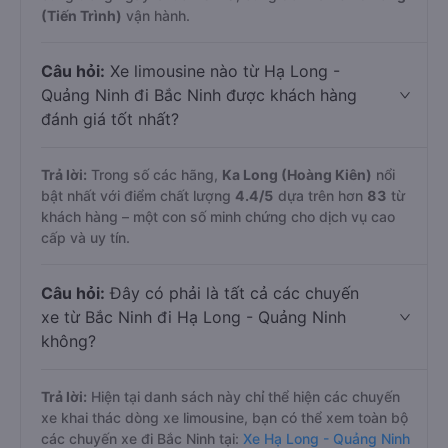
Trả lời:
Nếu bạn muốn đi chuyến muộn, lựa chọn cuối
cùng trong ngày là lúc
18:40
, cũng do nhà xe
Ka Long
(Tiến Trình)
vận hành.
Câu hỏi:
Xe limousine nào từ Hạ Long -
Quảng Ninh đi Bắc Ninh được khách hàng
đánh giá tốt nhất?
Trả lời:
Trong số các hãng,
Ka Long (Hoàng Kiên)
nổi
bật nhất với điểm chất lượng
4.4
/5
dựa trên hơn
83
từ
khách hàng – một con số minh chứng cho dịch vụ cao
cấp và uy tín.
Câu hỏi:
Đây có phải là tất cả các chuyến
xe từ Bắc Ninh đi Hạ Long - Quảng Ninh
không?