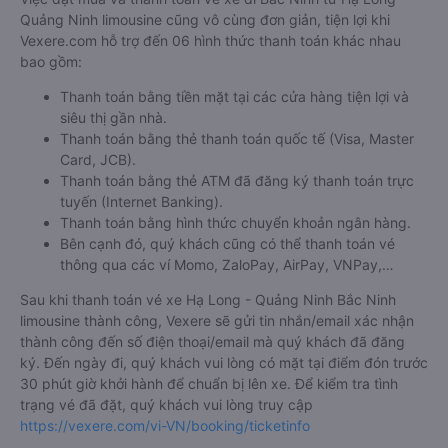
Bước 5: Chọn hình thức thanh toán vé phù hợp và tiến hành
thanh toán vé.
Việc đặt mua và thanh toán vé xe đi Bắc Ninh từ Hạ Long -
Quảng Ninh limousine cũng vô cùng đơn giản, tiện lợi khi
Vexere.com hỗ trợ đến 06 hình thức thanh toán khác nhau
bao gồm:
Thanh toán bằng tiền mặt tại các cửa hàng tiện lợi và
siêu thị gần nhà.
Thanh toán bằng thẻ thanh toán quốc tế (Visa, Master
Card, JCB).
Thanh toán bằng thẻ ATM đã đăng ký thanh toán trực
tuyến (Internet Banking).
Thanh toán bằng hình thức chuyển khoản ngân hàng.
Bên cạnh đó, quý khách cũng có thể thanh toán vé
thông qua các ví Momo, ZaloPay, AirPay, VNPay,…
Sau khi thanh toán vé xe Hạ Long - Quảng Ninh Bắc Ninh
limousine thành công, Vexere sẽ gửi tin nhắn/email xác nhận
thành công đến số điện thoại/email mà quý khách đã đăng
ký. Đến ngày đi, quý khách vui lòng có mặt tại điểm đón trước