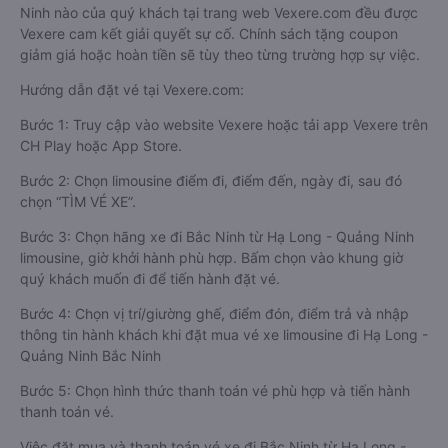
- Quảng Ninh, hành khách có thể đặt mua tại website
Vexere.com- Hệ thống đặt vé xe khách chất lượng, và uy tín
nhất tại Việt Nam, đảm bảo giữ chỗ 100%. Đối với bất cứ giao
dịch đặt mua vé xe limousine đi Hạ Long - Quảng Ninh Bắc
Ninh nào của quý khách tại trang web Vexere.com đều được
Vexere cam kết giải quyết sự cố. Chính sách tặng coupon
giảm giá hoặc hoàn tiền sẽ tùy theo từng trường hợp sự việc.
Hướng dẫn đặt vé tại Vexere.com:
Bước 1: Truy cập vào website Vexere hoặc tải app Vexere trên
CH Play hoặc App Store.
Bước 2: Chọn limousine điểm đi, điểm đến, ngày đi, sau đó
chọn “TÌM VÉ XE”.
Bước 3: Chọn hãng xe đi Bắc Ninh từ Hạ Long - Quảng Ninh
limousine, giờ khởi hành phù hợp. Bấm chọn vào khung giờ
quý khách muốn đi để tiến hành đặt vé.
Bước 4: Chọn vị trí/giường ghế, điểm đón, điểm trả và nhập
thông tin hành khách khi đặt mua vé xe limousine đi Hạ Long -
Quảng Ninh Bắc Ninh