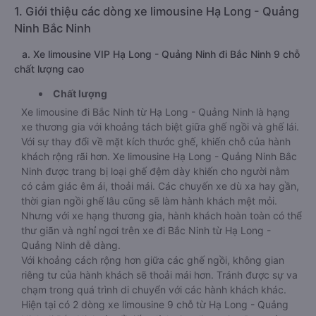
Long (Hoàng Kiên), Tùng Tuấn Limousine, Anh Tùng
Limousine, Bắc Ninh Limousine, Ka Long (Tiến Trình) vận
hành.
1. Giới thiệu các dòng xe limousine Hạ Long - Quảng
Ninh Bắc Ninh
a. Xe limousine VIP Hạ Long - Quảng Ninh đi Bắc Ninh 9 chỗ
chất lượng cao
Chất lượng
Xe limousine đi Bắc Ninh từ Hạ Long - Quảng Ninh là hạng
xe thương gia với khoảng tách biệt giữa ghế ngồi và ghế lái.
Với sự thay đổi về mặt kích thước ghế, khiến chỗ của hành
khách rộng rãi hơn. Xe limousine Hạ Long - Quảng Ninh Bắc
Ninh được trang bị loại ghế đệm dày khiến cho người nằm
có cảm giác êm ái, thoải mái. Các chuyến xe dù xa hay gần,
thời gian ngồi ghế lâu cũng sẽ làm hành khách mệt mỏi.
Nhưng với xe hạng thương gia, hành khách hoàn toàn có thể
thư giãn và nghỉ ngơi trên xe đi Bắc Ninh từ Hạ Long -
Quảng Ninh dễ dàng.
Với khoảng cách rộng hơn giữa các ghế ngồi, không gian