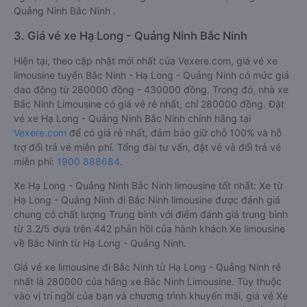
tiêu chí như: Chất lượng xe, Đúng giờ, Chất lượng phục vụ.
Đánh giá này được viết trực tiếp bởi các khách hàng đã trải
nghiệm dịch vụ của các hãng xe limousine đi Hạ Long -
Quảng Ninh Bắc Ninh .
3. Giá vé xe Hạ Long - Quảng Ninh Bắc Ninh
Hiện tại, theo cập nhật mới nhất của Vexere.com, giá vé xe
limousine tuyến Bắc Ninh - Hạ Long - Quảng Ninh có mức giá
dao động từ 280000 đồng - 430000 đồng. Trong đó, nhà xe
Bắc Ninh Limousine có giá vé rẻ nhất, chỉ 280000 đồng. Đặt
vé xe Hạ Long - Quảng Ninh Bắc Ninh chính hãng tại
Vexere.com
để có giá rẻ nhất, đảm bảo giữ chỗ 100% và hỗ
trợ đổi trả vé miễn phí. Tổng đài tư vấn, đặt vé và đổi trả vé
miễn phí:
1900 888684
.
Xe Hạ Long - Quảng Ninh Bắc Ninh limousine tốt nhất: Xe từ
Hạ Long - Quảng Ninh đi Bắc Ninh limousine được đánh giá
chung có chất lượng Trung bình với điểm đánh giá trung bình
từ 3.2/5 dựa trên 442 phản hồi của hành khách Xe limousine
về Bắc Ninh từ Hạ Long - Quảng Ninh.