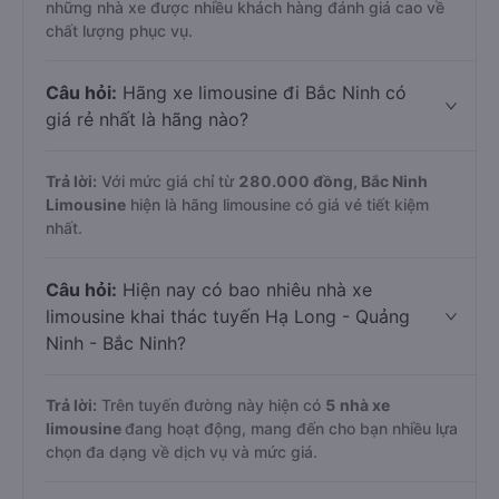
cấp, các hãng limousine nổi bật trên tuyến Hạ Long -
Quảng Ninh - Bắc Ninh là
Ka Long (Hoàng Kiên), Tùng
Tuấn Limousine và Anh Tùng Limousine
. Đây đều là
những nhà xe được nhiều khách hàng đánh giá cao về
chất lượng phục vụ.
Câu hỏi:
Hãng xe limousine đi Bắc Ninh có
giá rẻ nhất là hãng nào?
Trả lời:
Với mức giá chỉ từ
280.000
đồng,
Bắc Ninh
Limousine
hiện là hãng limousine có giá vé tiết kiệm
nhất.
Câu hỏi:
Hiện nay có bao nhiêu nhà xe
limousine khai thác tuyến Hạ Long - Quảng
Ninh - Bắc Ninh?
Trả lời:
Trên tuyến đường này hiện có
5
nhà xe