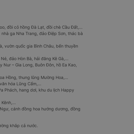
o, đồi cỏ hồng Đà Lạt, đồi chè Cầu Đất,...
 nhà ga Nha Trang, đảo Điệp Sơn, thác bà
à, vườn quốc gia Bình Châu, bến thuyền
 Né, đảo Hòn Bà, hải đăng Kê Gà,...
y Nur – Gia Long, Buôn Đôn, hồ Ea Kao,
Hoa Hồng, thung lũng Mường Hoa,...
văn hóa Lũng Cẩm,...
a Phách, hang dơi, khu du lịch Happy
 Kênh,...
n Ngư, cánh đồng hoa hướng dương, đồng
đường khắp cả nước.