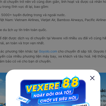
nh di chuyển trở nên vô cùng đơn giản, linh hoạt và được cá nhân h
 trong lĩnh vực đi lại, bao gồm:
n 5000+ tuyến đường trong và ngoài nước.
ệt Nam: Vietnam Airlines, Vietjet Air, Bamboo Airways, Pacific Airlines
 du lịch uy tín trên toàn quốc.
thể đặt được dịch vụ di chuyển tại Vexere với nhiều ưu đãi vô cùng 
i, an toàn và trọn vẹn nhất.
ác phương tiện khác tại
Goyolo.com
cho chuyến đi sắp tới. Goyolo
huyển của nhiều phương tiện máy bay, xe khách và tàu hoả. Hệ thống
đảm bảo có vé cho bạn di chuyển.
Ứng dụng đặt vé Xe khác
Vexere - ứng dụng đặt vé đa ph
cao, 5000+ tuyến đường toàn qu
vụ thuê xe máy, xe du lịch phủ k