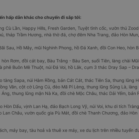
n hấp dẫn khác cho chuyến đi sắp tới:
ng Cù Lần, Happy Hills, Fresh Garden, Tuyệt tình cốc, vườn thú Zoodo
Phú, tháp Trầm Hương, nhà thờ đá, chợ đêm Nha Trang, đảo Hòn Mun,
Bãi Sau, Hồ Mây, mũi Nghinh Phong, hồ Đá Xanh, đồi Con Heo, hòn B
 hòn Rơm, đồi cát bay, Bàu Trắng - Bàu Sen, suối Tiên, làng chài Mũi
à phê Buôn Mê Thuột, núi Đá Voi, hồ Lắk, cụm 3 thác Dray Sap – Dra
o tàng Sapa, núi Hàm Rồng, bản Cát Cát, thác Tiên Sa, thung lũng 
ng Văn, cột cờ Lũng Cú, đèo Mã Pí Lèng, thung lũng Sủng Là, làng 
Áng, thung lũng mận Nà Ka, đồi chè Mộc Châu, thác Dải Yếm, bản P
o Hòn Dấu, vịnh Lan Hạ, đảo Bạch Long Vỹ, núi Voi, khu di tích Tràng
ảo Lan Châu, vườn quốc gia Pù Mát, đồi chè Thanh Chương, đảo Hò
hách, máy bay, tàu hoả và thuê xe máy, xe du lịch trên nhiều tuyến 