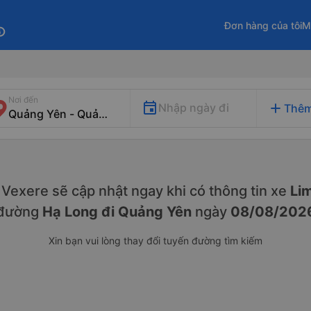
Đơn hàng của tôi
M
fo
Nơi đến
add
Nhập ngày đi
Thêm
y. Vexere sẽ cập nhật ngay khi có thông tin xe
Lim
đường
Hạ Long đi Quảng Yên
ngày
08/08/202
Xin bạn vui lòng thay đổi tuyến đường tìm kiếm