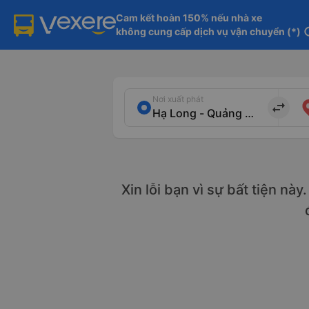
Cam kết hoàn 150% nếu nhà xe

không cung cấp dịch vụ vận chuyển (*)
in
Nơi xuất phát
import_export
Xin lỗi bạn vì sự bất tiện nà