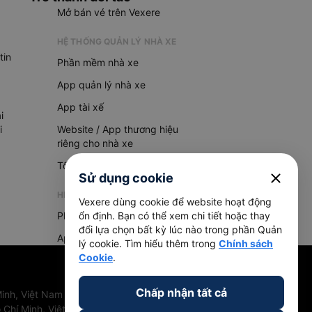
Mở bán vé trên Vexere
HỆ THỐNG QUẢN LÝ NHÀ XE
tin
Phần mềm nhà xe
App quản lý nhà xe
App tài xế
i
i
Website / App thương hiệu
riêng cho nhà xe
Tổng đài AI
close
Sử dụng cookie
HỆ THỐNG QUẢN LÝ HÀNG HOÁ
Vexere dùng cookie để website hoạt động
Phần mềm quản lý hàng hoá
ổn định. Bạn có thể xem chi tiết hoặc thay
đổi lựa chọn bất kỳ lúc nào trong phần Quản
App quản lý hàng hoá
lý cookie. Tìm hiểu thêm trong
Chính sách
Cookie
.
Chấp nhận tất cả
inh, Việt Nam
 Chí Minh, Việt Nam