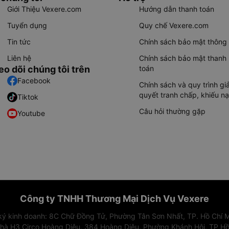
Giới Thiệu Vexere.com
Hướng dẫn thanh toán
Tuyển dụng
Quy chế Vexere.com
Tin tức
Chính sách bảo mật thông 
Liên hệ
Chính sách bảo mật thanh
eo dõi chúng tôi trên
toán
Facebook
Chính sách và quy trình giả
quyết tranh chấp, khiếu nạ
Tiktok
Câu hỏi thường gặp
Youtube
Công ty TNHH Thương Mại Dịch Vụ Vexere
 ký kinh doanh: 8C Chữ Đồng Tử, Phường Tân Sơn Nhất, TP. Hồ Chí M
nhà H3 Circo Hoàng Diệu, 384 Hoàng Diệu, Phường Khánh Hội, TP Hồ