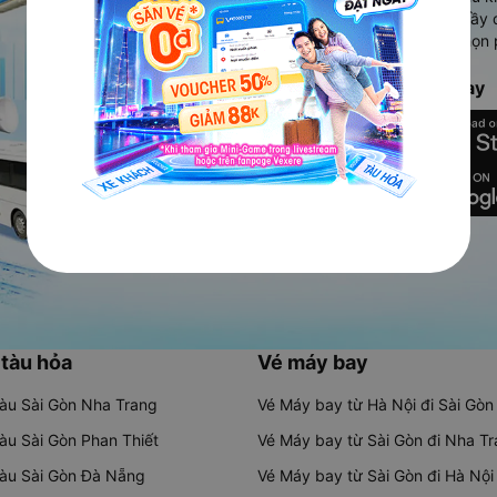
Ứng dụng hiển thị thông tin đầy 
người dùng so sánh và lựa chọn 
chóng và phù hợp nhất.
Tải ứng dụng Vexere ngay
 tàu hỏa
Vé máy bay
tàu Sài Gòn Nha Trang
Vé Máy bay từ Hà Nội đi Sài Gòn
tàu Sài Gòn Phan Thiết
Vé Máy bay từ Sài Gòn đi Nha T
tàu Sài Gòn Đà Nẵng
Vé Máy bay từ Sài Gòn đi Hà Nội