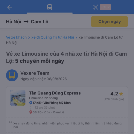
arrow_back
Tải app Vexere ngay!
Tải app Vexere
-30k
Mở app
Mở app
Nhận ưu đãi thành viên độc
-30k/ghế khi đặt vé máy bay qua
quyền
app
Hà Nội
Cam Lộ
Chọn ngày
Vé xe khách
xe đi Quảng Trị từ Hà Nội
xe limousine đi Cam Lộ từ
Hà Nội
Vé xe Limousine của 4 nhà xe từ Hà Nội đi Cam
Lộ
: 5 chuyến mỗi ngày
Vexere Team
Ngày cập nhật: 08/08/2026
Tân Quang Dũng Express
4.2
Limousine 22 phòng
(126 đánh giá)
17:45 • Văn Phòng Mỹ Đình
12 giờ 35 phút
06:20 • Cùa - Cam Lộ
Xe chạy đúng time, nhân viên phục vụ nhiệt tình, thân thiện, trả khác đúng
nơi