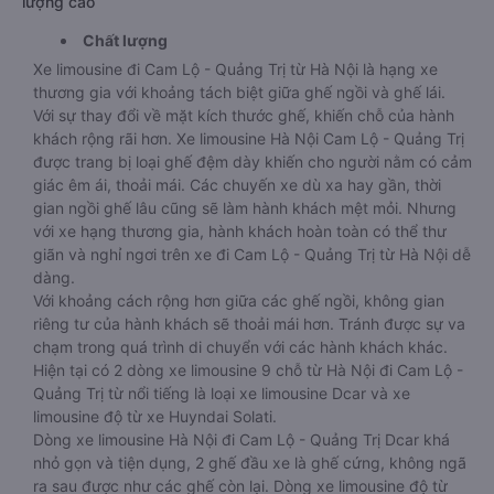
lượng cao
Chất lượng
Xe limousine đi Cam Lộ - Quảng Trị từ Hà Nội là hạng xe
thương gia với khoảng tách biệt giữa ghế ngồi và ghế lái.
Với sự thay đổi về mặt kích thước ghế, khiến chỗ của hành
khách rộng rãi hơn. Xe limousine Hà Nội Cam Lộ - Quảng Trị
được trang bị loại ghế đệm dày khiến cho người nằm có cảm
giác êm ái, thoải mái. Các chuyến xe dù xa hay gần, thời
gian ngồi ghế lâu cũng sẽ làm hành khách mệt mỏi. Nhưng
với xe hạng thương gia, hành khách hoàn toàn có thể thư
giãn và nghỉ ngơi trên xe đi Cam Lộ - Quảng Trị từ Hà Nội dễ
dàng.
Với khoảng cách rộng hơn giữa các ghế ngồi, không gian
riêng tư của hành khách sẽ thoải mái hơn. Tránh được sự va
chạm trong quá trình di chuyển với các hành khách khác.
Hiện tại có 2 dòng xe limousine 9 chỗ từ Hà Nội đi Cam Lộ -
Quảng Trị từ nổi tiếng là loại xe limousine Dcar và xe
limousine độ từ xe Huyndai Solati.
Dòng xe limousine Hà Nội đi Cam Lộ - Quảng Trị Dcar khá
nhỏ gọn và tiện dụng, 2 ghế đầu xe là ghế cứng, không ngã
ra sau được như các ghế còn lại. Dòng xe limousine độ từ