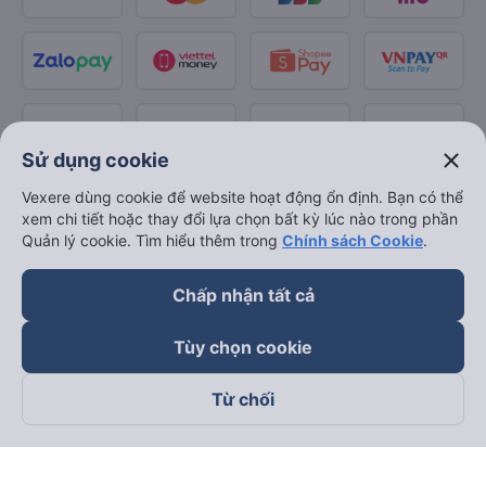
close
Sử dụng cookie
Vexere dùng cookie để website hoạt động ổn định. Bạn có thể
xem chi tiết hoặc thay đổi lựa chọn bất kỳ lúc nào trong phần
Quản lý cookie. Tìm hiểu thêm trong
Chính sách Cookie
.
Chấp nhận tất cả
Tùy chọn cookie
Từ chối
Theo dõi chúng tôi trên
Facebook
Tiktok
Youtube