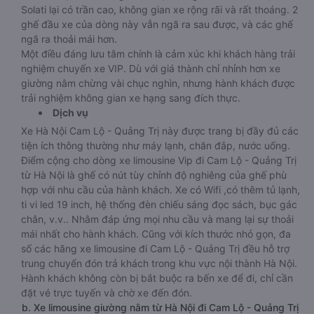
Solati lại có trần cao, không gian xe rộng rãi và rất thoáng. 2
ghế đầu xe của dòng này vẫn ngã ra sau được, và các ghế
ngã ra thoải mái hơn.
Một điều đáng lưu tâm chính là cảm xúc khi khách hàng trải
nghiệm chuyến xe VIP. Dù với giá thành chỉ nhỉnh hơn xe
giường nằm chừng vài chục nghìn, nhưng hành khách được
trải nghiệm không gian xe hạng sang đích thực.
Dịch vụ
Xe Hà Nội Cam Lộ - Quảng Trị này được trang bị đầy đủ các
tiện ích thông thường như máy lạnh, chăn đắp, nước uống.
Điểm cộng cho dòng xe limousine Vip đi Cam Lộ - Quảng Trị
từ Hà Nội là ghế có nút tùy chỉnh độ nghiêng của ghế phù
hợp với nhu cầu của hành khách. Xe có Wifi ,có thêm tủ lạnh,
ti vi led 19 inch, hệ thống đèn chiếu sáng đọc sách, bục gác
chân, v.v.. Nhằm đáp ứng mọi nhu cầu và mang lại sự thoải
mái nhất cho hành khách. Cũng với kích thước nhỏ gọn, đa
số các hãng xe limousine đi Cam Lộ - Quảng Trị đều hỗ trợ
trung chuyển đón trả khách trong khu vực nội thành Hà Nội.
Hành khách không còn bị bắt buộc ra bến xe để đi, chỉ cần
đặt vé trực tuyến và chờ xe đến đón.
b. Xe limousine giường nằm từ Hà Nội đi Cam Lộ - Quảng Trị