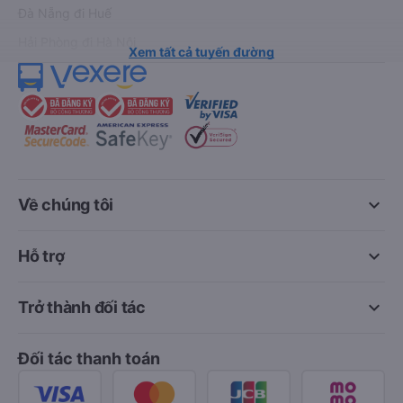
Đà Nẵng đi Huế
Hải Phòng đi Hà Nội
Xem tất cả tuyến đường
keyboard_arrow_down
Về chúng tôi
keyboard_arrow_down
Hỗ trợ
keyboard_arrow_down
Trở thành đối tác
Đối tác thanh toán