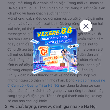
hàng, mỗi hàng là 2 cabin riêng biệt. Trong mỗi xe limousine
Hà Nội Cam Lộ - Quảng Trị cabin được trang bị rất nhiều tiện
ích phục vụ hành khách suốt hành trình.
Mỗi phòng, cabin đều có gối nằm rời, có gối ôm, có cái mền
to hơn và dây an toàn seat belt. Giường rộng và dài hơn hai
loại trên, có thể lăn lộn thoải mái. Đặc biệt là hệ thống
massage sẽ giúp bạn thư giãn trong những giờ nằm xe Hà
Nội đến Cam Lộ - Quảng Trị dài. Bảng điều khiển chính nằm
ngay cạnh đầu để tiện tay tuỳ chỉnh gồm: một cái nút to
đùng để gọi tiếp viên, 2 cổng USB , 1 jack cắm 3.5mm và 3
cái nút có biểu tượng nguồn dùng để tắt/mở dàn đèn chính
của buồng nằm chạy dọc trên đầu, đèn dưới chân và màn
hình tv có đầy đủ phim chuẩn HD phục vụ hành khách giải
trí trong chuyến đi từ Hà Nội đến Cam Lộ - Quảng Trị.
Lưu ý 2 cabin cuối thường thiết kế nhỏ hơn phù hợp với
những người có thân hình nhỏ nhắn. Dòng
xe cabin limousine
đi Cam Lộ - Quảng Trị từ Hà Nội
này đang là dòng xe cao
cấp nhất, hành khách thường chọn vì sự riêng tư, thoải mái,
sang trọng và tiện nghi. Tất nhiên giá thành của loại xe này
sẽ cao hơn các loại khác.
2. Về chất lượng, review, đánh giá nhà xe Hà Nội