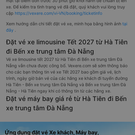
mặt tại điểm đón trước 30 phút giờ khởi hành để chuẩn bị lên
xe. Để kiểm tra tình trạng vé đã đặt, quý khách vui lòng truy
cập
https://vexere.com/vi-VN/booking/ticketinfo
Xem hướng dẫn chi tiết đặt vé xe, minh họa bằng hình ảnh
tại
đây
.
Đặt vé xe limousine Tết 2027 từ Hà Tiên
đi Bến xe trung tâm Đà Nẵng
Vé xe limousine tết 2027 từ Hà Tiên đi Bến xe trung tâm Đà
Nẵng vẫn chưa được công bố. Vexere.com sẽ sớm thông báo
cho các bạn thông tin vé xe Tết 2027 bao gồm giá vé, lịch
trình, ngày giờ bán vé của các hãng xe khách đi tuyến đường
Hà Tiên - Bến xe trung tâm Đà Nẵng và Bến xe trung tâm Đà
Nẵng - Hà Tiên ngay khi có thông tin từ các hãng xe.
Đặt vé máy bay giá rẻ từ Hà Tiên đi Bến
xe trung tâm Đà Nẵng
Ứng dụng đặt vé Xe khách, Máy bay,