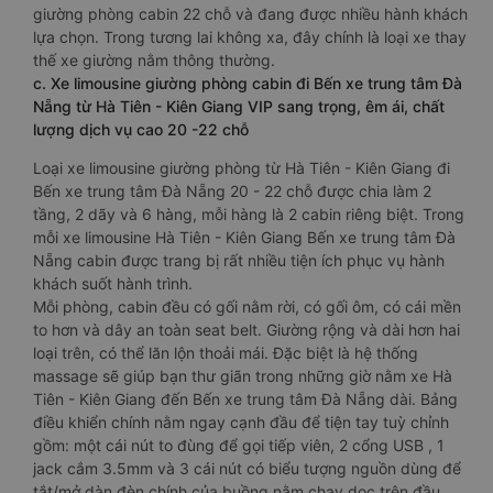
giường phòng cabin 22 chỗ và đang được nhiều hành khách
lựa chọn. Trong tương lai không xa, đây chính là loại xe thay
thế xe giường nằm thông thường.
c. Xe limousine giường phòng cabin đi Bến xe trung tâm Đà
Nẵng từ Hà Tiên - Kiên Giang VIP sang trọng, êm ái, chất
lượng dịch vụ cao 20 -22 chỗ
Loại xe limousine giường phòng từ Hà Tiên - Kiên Giang đi
Bến xe trung tâm Đà Nẵng 20 - 22 chỗ được chia làm 2
tầng, 2 dãy và 6 hàng, mỗi hàng là 2 cabin riêng biệt. Trong
mỗi xe limousine Hà Tiên - Kiên Giang Bến xe trung tâm Đà
Nẵng cabin được trang bị rất nhiều tiện ích phục vụ hành
khách suốt hành trình.
Mỗi phòng, cabin đều có gối nằm rời, có gối ôm, có cái mền
to hơn và dây an toàn seat belt. Giường rộng và dài hơn hai
loại trên, có thể lăn lộn thoải mái. Đặc biệt là hệ thống
massage sẽ giúp bạn thư giãn trong những giờ nằm xe Hà
Tiên - Kiên Giang đến Bến xe trung tâm Đà Nẵng dài. Bảng
điều khiển chính nằm ngay cạnh đầu để tiện tay tuỳ chỉnh
gồm: một cái nút to đùng để gọi tiếp viên, 2 cổng USB , 1
jack cắm 3.5mm và 3 cái nút có biểu tượng nguồn dùng để
tắt/mở dàn đèn chính của buồng nằm chạy dọc trên đầu,