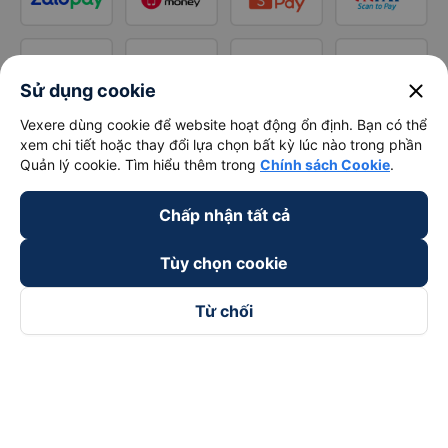
close
Sử dụng cookie
Vexere dùng cookie để website hoạt động ổn định. Bạn có thể
xem chi tiết hoặc thay đổi lựa chọn bất kỳ lúc nào trong phần
Quản lý cookie. Tìm hiểu thêm trong
Chính sách Cookie
.
Chấp nhận tất cả
Tùy chọn cookie
Từ chối
Theo dõi chúng tôi trên
Facebook
Tiktok
Youtube
Công ty TNHH Thương Mại Dịch Vụ Vexere