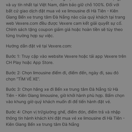
và uy tín nhất tại Việt Nam, đảm bảo giữ chỗ 100%. Đối với
bất cứ giao dịch đặt mua vé xe limousine đi Hà Tiên - Kiên
Giang Bến xe trung tâm Đà Nẵng nào của quý khách tại trang
web Vexere.com đều được Vexere cam kết giải quyết sự cố.
Chính sách tặng coupon giảm giá hoặc hoàn tiền sẽ tùy theo
từng trường hợp sự việc.
Hướng dẫn đặt vé tại Vexere.com:
Bước 1: Truy cập vào website Vexere hoặc tải app Vexere trên
CH Play hoặc App Store.
Bước 2: Chọn limousine điểm đi, điểm đến, ngày đi, sau đó
chọn “TÌM VÉ XE”.
Bước 3: Chọn hãng xe đi Bến xe trung tâm Đà Nẵng từ Hà
Tiên - Kiên Giang limousine, giờ khởi hành phù hợp. Bấm chọn
vào khung giờ quý khách muốn đi để tiến hành đặt vé.
Bước 4: Chọn vị trí/giường ghế, điểm đón, điểm trả và nhập
thông tin hành khách khi đặt mua vé xe limousine đi Hà Tiên -
Kiên Giang Bến xe trung tâm Đà Nẵng