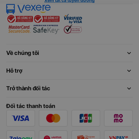
Xem tất cả tuyến đường
keyboard_arrow_down
Về chúng tôi
keyboard_arrow_down
Hỗ trợ
keyboard_arrow_down
Trở thành đối tác
Đối tác thanh toán