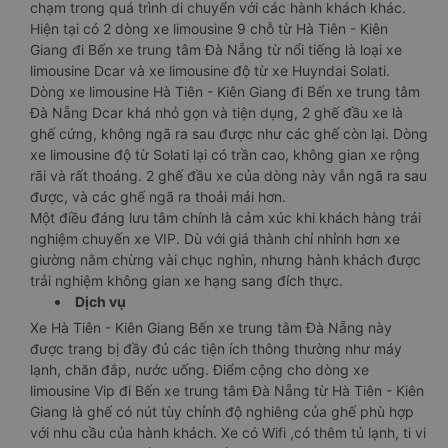
chạm trong quá trình di chuyển với các hành khách khác.
Hiện tại có 2 dòng xe limousine 9 chỗ từ Hà Tiên - Kiên
Giang đi Bến xe trung tâm Đà Nẵng từ nổi tiếng là loại xe
limousine Dcar và xe limousine độ từ xe Huyndai Solati.
Dòng xe limousine Hà Tiên - Kiên Giang đi Bến xe trung tâm
Đà Nẵng Dcar khá nhỏ gọn và tiện dụng, 2 ghế đầu xe là
ghế cứng, không ngã ra sau được như các ghế còn lại. Dòng
xe limousine độ từ Solati lại có trần cao, không gian xe rộng
rãi và rất thoáng. 2 ghế đầu xe của dòng này vẫn ngã ra sau
được, và các ghế ngã ra thoải mái hơn.
Một điều đáng lưu tâm chính là cảm xúc khi khách hàng trải
nghiệm chuyến xe VIP. Dù với giá thành chỉ nhỉnh hơn xe
giường nằm chừng vài chục nghìn, nhưng hành khách được
trải nghiệm không gian xe hạng sang đích thực.
Dịch vụ
Xe Hà Tiên - Kiên Giang Bến xe trung tâm Đà Nẵng này
được trang bị đầy đủ các tiện ích thông thường như máy
lạnh, chăn đắp, nước uống. Điểm cộng cho dòng xe
limousine Vip đi Bến xe trung tâm Đà Nẵng từ Hà Tiên - Kiên
Giang là ghế có nút tùy chỉnh độ nghiêng của ghế phù hợp
với nhu cầu của hành khách. Xe có Wifi ,có thêm tủ lạnh, ti vi