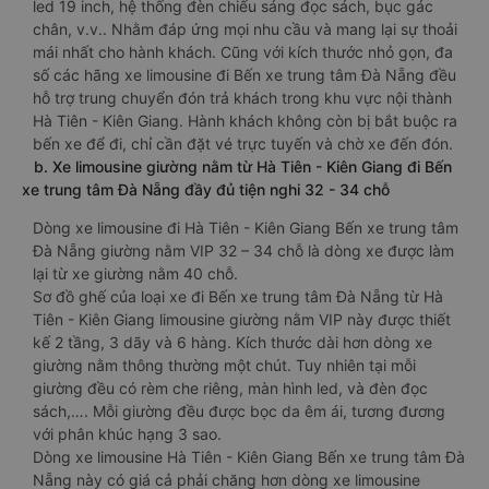
led 19 inch, hệ thống đèn chiếu sáng đọc sách, bục gác
chân, v.v.. Nhằm đáp ứng mọi nhu cầu và mang lại sự thoải
mái nhất cho hành khách. Cũng với kích thước nhỏ gọn, đa
số các hãng xe limousine đi Bến xe trung tâm Đà Nẵng đều
hỗ trợ trung chuyển đón trả khách trong khu vực nội thành
Hà Tiên - Kiên Giang. Hành khách không còn bị bắt buộc ra
bến xe để đi, chỉ cần đặt vé trực tuyến và chờ xe đến đón.
b. Xe limousine giường nằm từ Hà Tiên - Kiên Giang đi Bến
xe trung tâm Đà Nẵng đầy đủ tiện nghi 32 - 34 chỗ
Dòng xe limousine đi Hà Tiên - Kiên Giang Bến xe trung tâm
Đà Nẵng giường nằm VIP 32 – 34 chỗ là dòng xe được làm
lại từ xe giường nằm 40 chỗ.
Sơ đồ ghế của loại xe đi Bến xe trung tâm Đà Nẵng từ Hà
Tiên - Kiên Giang limousine giường nằm VIP này được thiết
kế 2 tầng, 3 dãy và 6 hàng. Kích thước dài hơn dòng xe
giường nằm thông thường một chút. Tuy nhiên tại mỗi
giường đều có rèm che riêng, màn hình led, và đèn đọc
sách,…. Mỗi giường đều được bọc da êm ái, tương đương
với phân khúc hạng 3 sao.
Dòng xe limousine Hà Tiên - Kiên Giang Bến xe trung tâm Đà
Nẵng này có giá cả phải chăng hơn dòng xe limousine