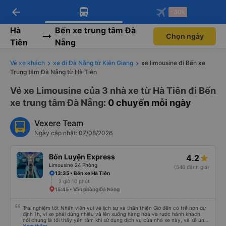
arrow_back
Tải app Vexere ngay!
Tải app Vexere
-30k
Mở app
Mở app
Nhận ưu đãi thành viên độc
-30k/ghế khi đặt vé máy bay qua
quyền
app
Hà
Bến xe trung tâm Đà
Chọn ngày
Tiên
Nẵng
Vé xe khách
xe đi Đà Nẵng từ Kiên Giang
xe limousine đi Bến xe
Trung tâm Đà Nẵng từ Hà Tiên
Vé xe Limousine của 3 nhà xe từ Hà Tiên đi Bến
xe trung tâm Đà Nẵng
: 0 chuyến mỗi ngày
Vexere Team
Ngày cập nhật: 07/08/2026
Bốn Luyện Express
4.2
Limousine 24 Phòng
(546 đánh giá)
13:35 • Bến xe Hà Tiên
2 giờ 10 phút
15:45 • Văn phòng Đà Nẵng
Trải nghiệm tốt Nhân viên vui vẻ lịch sự và thân thiện Giờ đến có trễ hơn dự
định 1h, vì xe phải dừng nhiều và lên xuống hàng hóa và rước hành khách,
nói chung là tối thấy yên tâm khi sử dụng dịch vụ của nhà xe này, và sẽ ủng