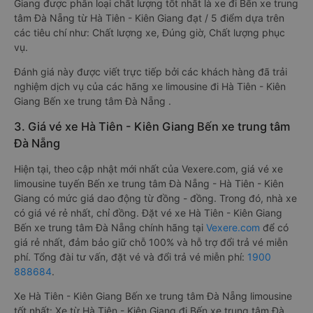
Giang được phân loại chất lượng tốt nhất là xe đi Bến xe trung
tâm Đà Nẵng từ Hà Tiên - Kiên Giang đạt / 5 điểm dựa trên
các tiêu chí như: Chất lượng xe, Đúng giờ, Chất lượng phục
vụ.
Đánh giá này được viết trực tiếp bởi các khách hàng đã trải
nghiệm dịch vụ của các hãng xe limousine đi Hà Tiên - Kiên
Giang Bến xe trung tâm Đà Nẵng .
3. Giá vé xe Hà Tiên - Kiên Giang Bến xe trung tâm
Đà Nẵng
Hiện tại, theo cập nhật mới nhất của Vexere.com, giá vé xe
limousine tuyến Bến xe trung tâm Đà Nẵng - Hà Tiên - Kiên
Giang có mức giá dao động từ đồng - đồng. Trong đó, nhà xe
có giá vé rẻ nhất, chỉ đồng. Đặt vé xe Hà Tiên - Kiên Giang
Bến xe trung tâm Đà Nẵng chính hãng tại
Vexere.com
để có
giá rẻ nhất, đảm bảo giữ chỗ 100% và hỗ trợ đổi trả vé miễn
phí. Tổng đài tư vấn, đặt vé và đổi trả vé miễn phí:
1900
888684
.
Xe Hà Tiên - Kiên Giang Bến xe trung tâm Đà Nẵng limousine
tốt nhất: Xe từ Hà Tiên - Kiên Giang đi Bến xe trung tâm Đà